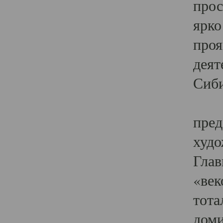
прос
ярко
проя
деят
Сиби
Одн
пред
худо
Глав
«век
тота
доми