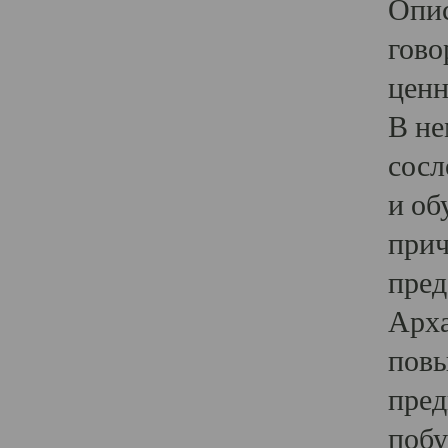
Опис
гово
ценн
В не
сосл
и об
прич
пред
Арха
повы
пред
побу