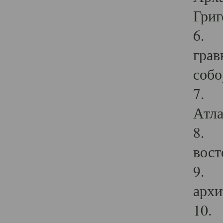
Григ
6. П
грав
собо
7. Г
Атла
8. С
вост
9. С
архи
10. 