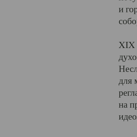
и го
собо
Явл
XIX 
духо
Несл
для 
регл
на п
идео
Поя