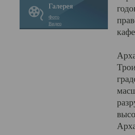
Галерея
годо
Фото
прав
Видео
кафе
Воз
Арха
Трои
град
масш
разр
высо
Арха