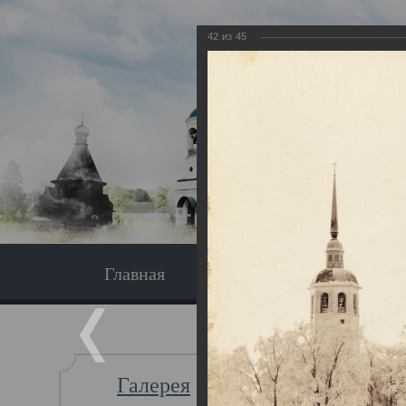
42
из
45
Главная
Экскурсия
Главная
Галерея