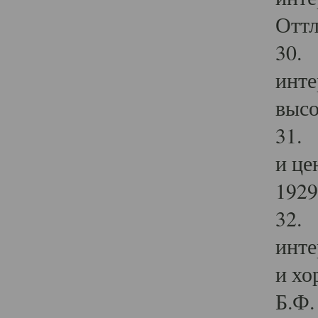
Оттл
30. 
инте
высо
31. 
и це
1929 
32. 
инте
и хо
Б.Ф. 