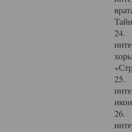
врат
Тайн
24. 
инте
хоры
«Стр
25. 
инте
икон
26. 
инте