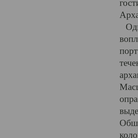
гост
Арха
Один
вопл
порт
тече
арха
Масш
опра
выде
Обши
коло