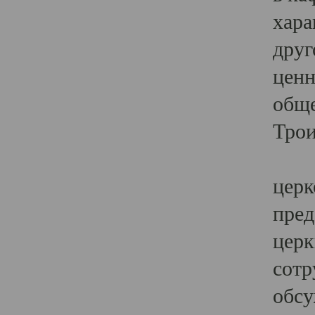
хара
друг
ценн
обще
Трои
Ярк
церк
пред
церк
сотр
обсу