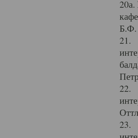
20а.
кафе
Б.Ф. 
21. 
инте
балд
Петр
22. 
инте
Оттл
23. 
инте