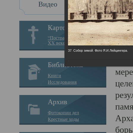
Видео
Св
Картотека
Свя
“Пострадавшие за веру в
XX веке на Севере”
23.12.
37. Собор зимой. Фото Я.И.Лейцингера.
Сего
Библиотека
мере
Книги
целе
Исследования
резу
Архив
памя
Фотокопии дел
Арха
Крестные ходы
борь