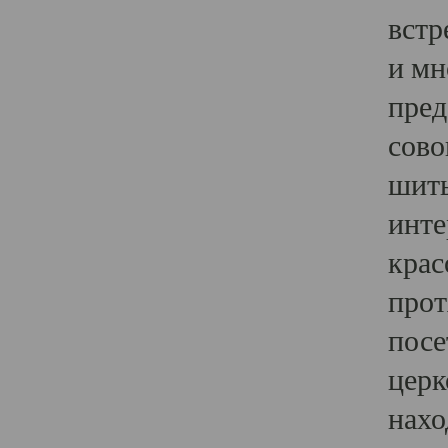
встр
и мн
пред
сово
шить
инте
крас
прот
посе
церк
нахо