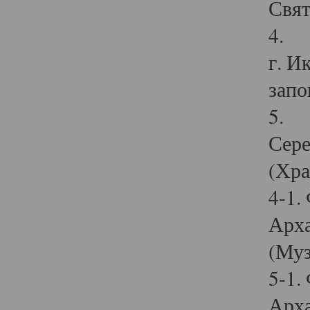
Свят
4. И
г. И
запо
5. И
Сере
(Хра
4-1.
Арха
(Муз
5-1.
Арха