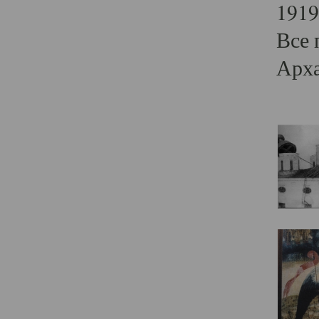
1919
Все 
Арха