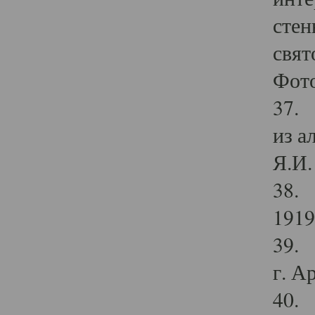
стен
свят
Фото
37. 
из а
Я.И. 
38. 
1919
39. 
г. А
40. 