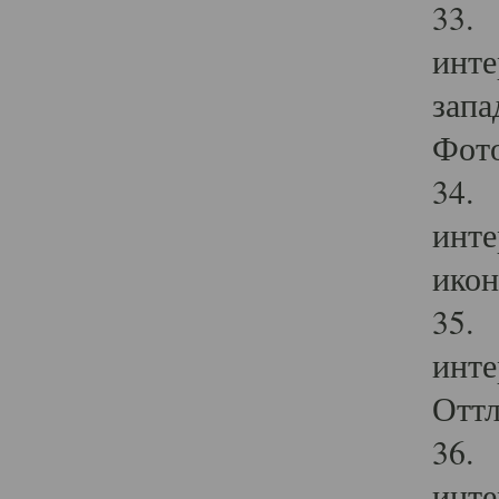
33. 
инте
запа
Фото
34. 
инте
икон
35. 
инте
Оттл
36. 
инте