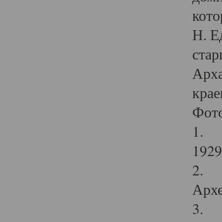
кото
Н. Е
стар
Арха
крае
Фот
1. С
1929 
2. Р
Архе
3. Ф