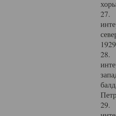
хоры
27. 
инте
севе
1929 
28. 
инте
запа
балд
Петр
29. 
инте