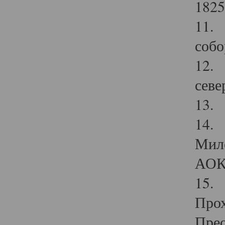
1825
11.
собо
12. 
севе
13.
14. 
Мило
АОК
15. 
Прох
Прео