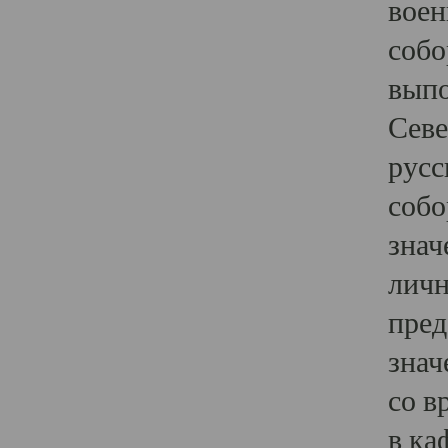
воен
собо
выпо
Севе
русс
собо
знач
личн
пред
знач
со в
в ка