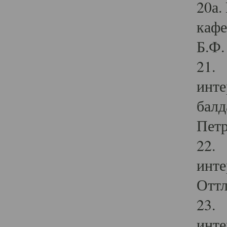
20а.
кафе
Б.Ф. 
21. 
инте
балд
Петр
22. 
инте
Оттл
23. 
инте