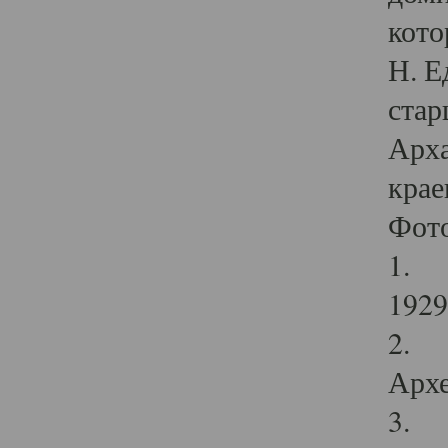
кото
Н. Е
стар
Арха
крае
Фот
1. С
1929 
2. Р
Архе
3. Ф