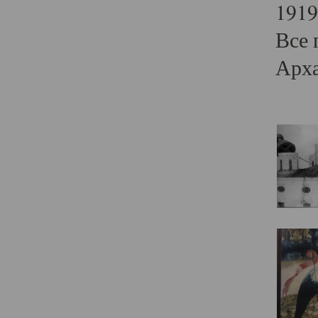
1919
Все 
Арха