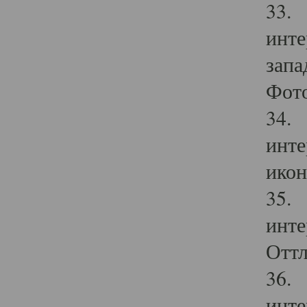
33. 
инте
запа
Фото
34. 
инте
икон
35. 
инте
Оттл
36. 
инте