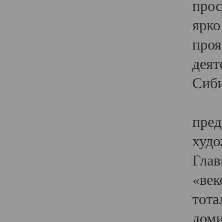
прос
ярко
проя
деят
Сиби
Одн
пред
худо
Глав
«век
тота
доми