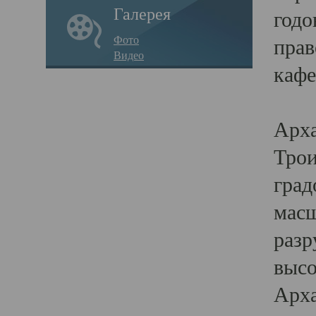
Галерея
годо
Фото
прав
Видео
кафе
Воз
Арха
Трои
град
масш
разр
высо
Арха