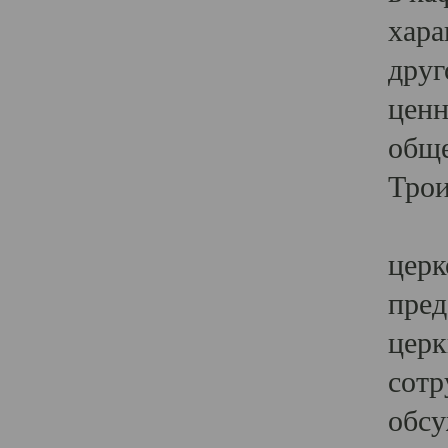
хара
друг
ценн
обще
Трои
Ярк
церк
пред
церк
сотр
обсу