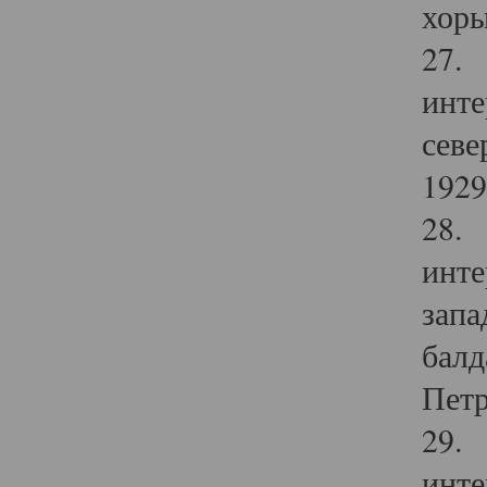
хоры
27. 
инте
севе
1929 
28. 
инте
запа
балд
Петр
29. 
инте