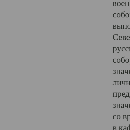
воен
собо
выпо
Севе
русс
собо
знач
личн
пред
знач
со в
в ка