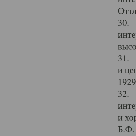
Оттл
30. 
инте
высо
31. 
и це
1929 
32. 
инте
и хо
Б.Ф. 