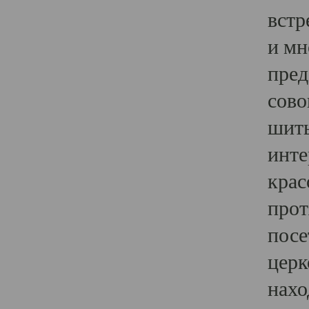
встр
и мн
пред
сово
шить
инте
крас
прот
посе
церк
нахо