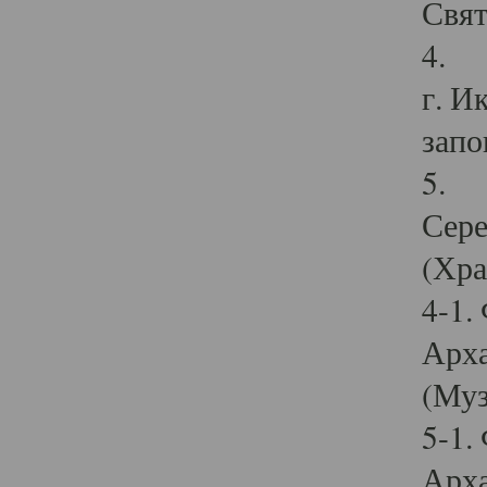
Свят
4. И
г. И
запо
5. И
Сере
(Хра
4-1.
Арха
(Муз
5-1.
Арха