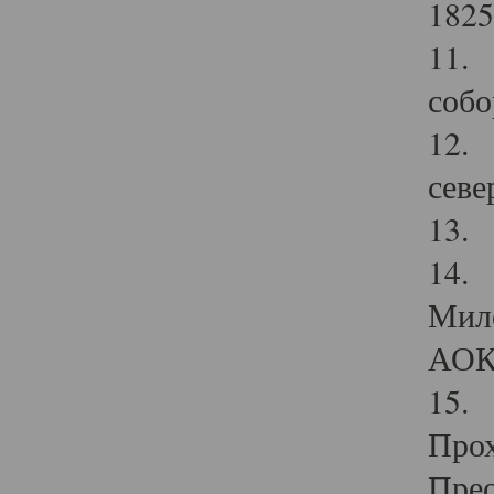
1825
11.
собо
12. 
севе
13.
14. 
Мило
АОК
15. 
Прох
Прео