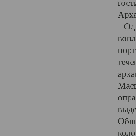
гост
Арха
Один
вопл
порт
тече
арха
Масш
опра
выде
Обши
коло