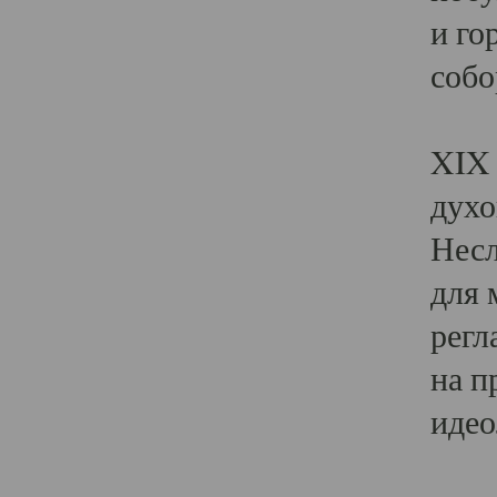
и го
собо
Явл
XIX 
духо
Несл
для 
регл
на п
идео
Поя