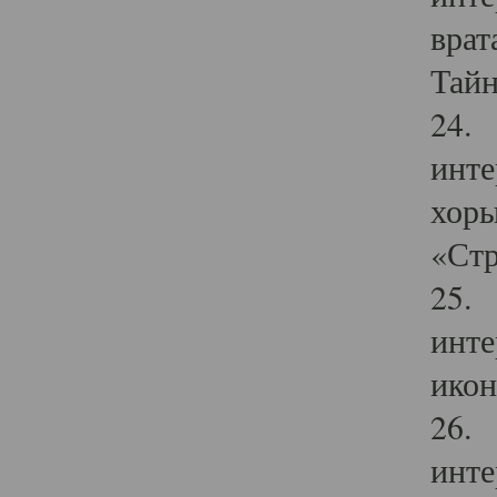
врат
Тайн
24. 
инте
хоры
«Стр
25. 
инте
икон
26. 
инте