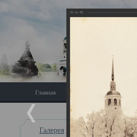
42
из
45
Главная
Экскурсия
Главная
Галерея