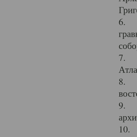
Григ
6. П
грав
собо
7. Г
Атла
8. С
вост
9. С
архи
10. 