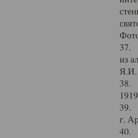
стен
свят
Фото
37. 
из а
Я.И. 
38. 
1919
39. 
г. А
40. 