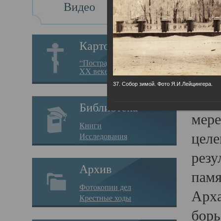
Видео
Св
Картотека
Свя
“Пострадавшие за веру в
XX веке на Севере”
23.12.
37. Собор зимой. Фото Я.И.Лейцингера.
Сего
Библиотека
мере
Книги
целе
Исследования
резу
Архив
памя
Фотокопии дел
Арха
Крестные ходы
борь