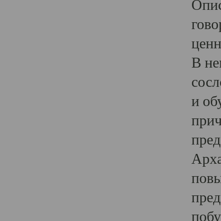
Опис
гово
ценн
В не
сосл
и об
прич
пред
Арха
повы
пред
побу