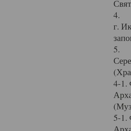
Свят
4. И
г. И
запо
5. И
Сере
(Хра
4-1.
Арха
(Муз
5-1.
Арха