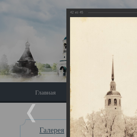
42
из
45
Главная
Экскурсия
Главная
Галерея