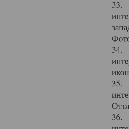
33. 
инте
запа
Фото
34. 
инте
икон
35. 
инте
Оттл
36. 
инте