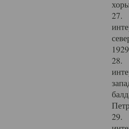
хоры
27. 
инте
севе
1929 
28. 
инте
запа
балд
Петр
29. 
инте