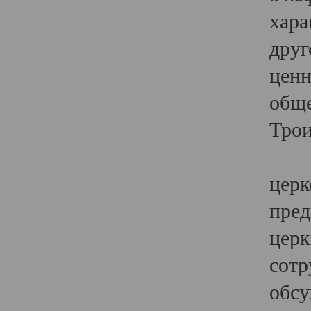
хара
друг
ценн
обще
Трои
Ярк
церк
пред
церк
сотр
обсу