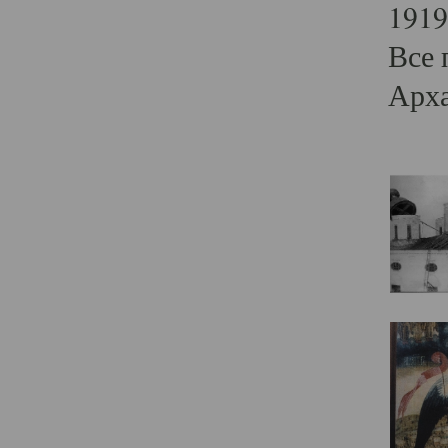
1919
Все 
Арха