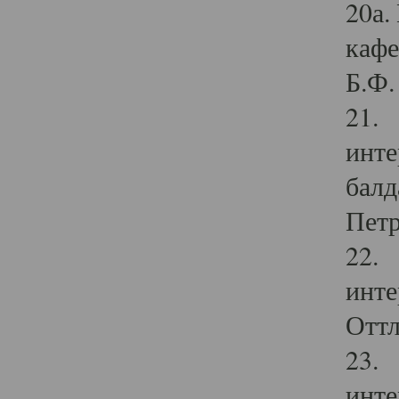
20а.
кафе
Б.Ф. 
21. 
инте
балд
Петр
22. 
инте
Оттл
23. 
инте