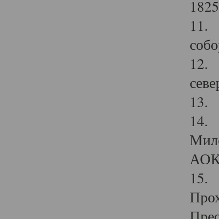
1825
11.
собо
12. 
севе
13.
14. 
Мило
АОК
15. 
Прох
Прео