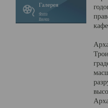
Галерея
годо
Фото
прав
Видео
кафе
Воз
Арха
Трои
град
масш
разр
высо
Арха