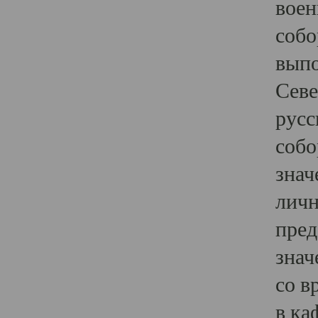
воен
собо
выпо
Севе
русс
собо
знач
личн
пред
знач
со в
в ка