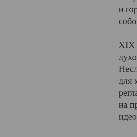
и го
собо
Явл
XIX 
духо
Несл
для 
регл
на п
идео
Поя