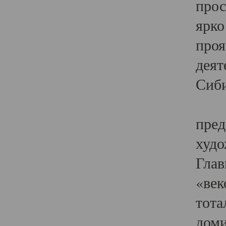
прос
ярко
проя
деят
Сиби
Одн
пред
худо
Глав
«век
тота
доми