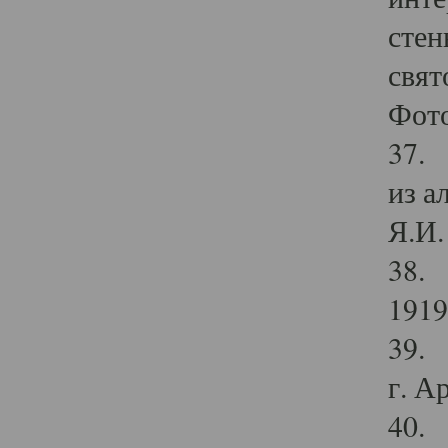
стен
свят
Фото
37. 
из а
Я.И. 
38. 
1919
39. 
г. А
40. 