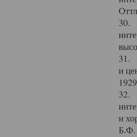
Оттл
30. 
инте
высо
31. 
и це
1929 
32. 
инте
и хо
Б.Ф. 