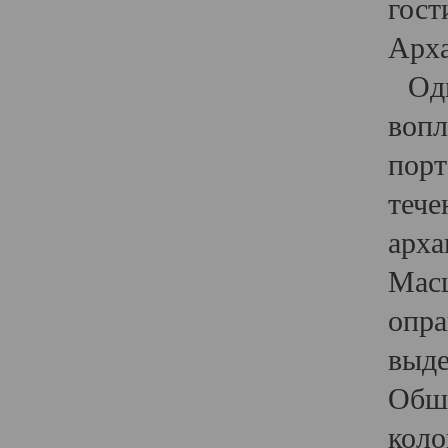
гост
Арха
Один
вопл
порт
тече
арха
Масш
опра
выде
Обши
коло