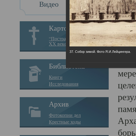
Видео
Св
Картотека
Свя
“Пострадавшие за веру в
XX веке на Севере”
23.12.
37. Собор зимой. Фото Я.И.Лейцингера.
Сего
Библиотека
мере
Книги
целе
Исследования
резу
Архив
памя
Фотокопии дел
Арха
Крестные ходы
борь