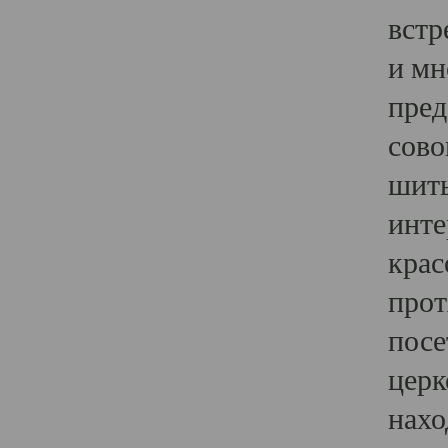
встр
и мн
пред
сово
шить
инте
крас
прот
посе
церк
нахо