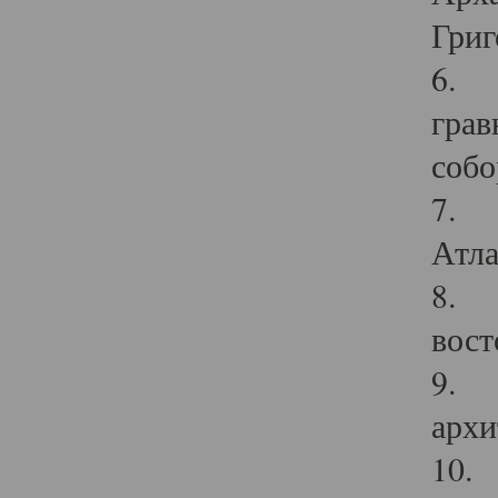
Григ
6. П
грав
собо
7. Г
Атла
8. С
вост
9. С
архи
10. 