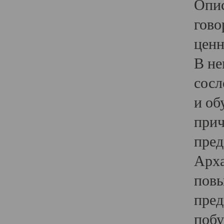
Опис
гово
ценн
В не
сосл
и об
прич
пред
Арха
повы
пред
побу