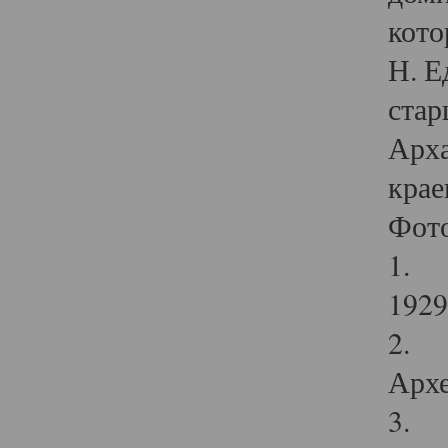
кото
Н. Е
стар
Арха
крае
Фот
1. С
1929 
2. Р
Архе
3. Ф