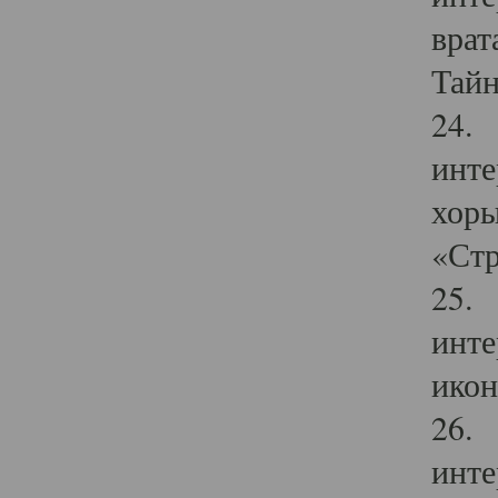
врат
Тайн
24. 
инте
хоры
«Стр
25. 
инте
икон
26. 
инте