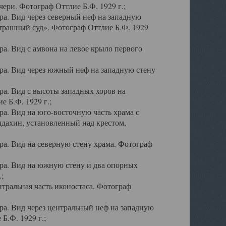
ери. Фотограф Оттлие Б.Ф. 1929 г.;
а. Вид через северный неф на западную
трашный суд». Фотограф Оттлие Б.Ф. 1929
. Вид с амвона на левое крыло первого
а. Вид через южный неф на западную стену
а. Вид с высоты западных хоров на
 Б.Ф. 1929 г.;
а. Вид на юго-восточную часть храма с
дахин, установленный над крестом,
а. Вид на северную стену храма. Фотограф
ра. Вид на южную стену и два опорных
;
тральная часть иконостаса. Фотограф
а. Вид через центральный неф на западную
Б.Ф. 1929 г.;