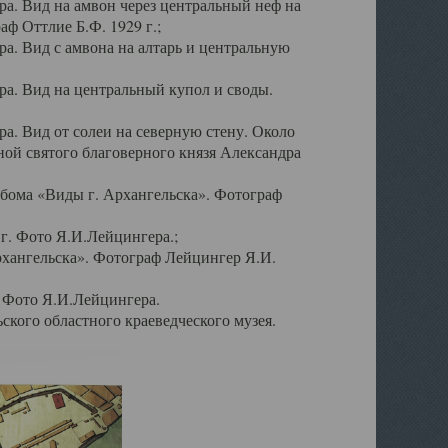
а. Вид на амвон через центральный неф на
аф Оттлие Б.Ф. 1929 г.;
. Вид с амвона на алтарь и центральную
а. Вид на центральный купол и своды.
. Вид от солеи на северную стену. Около
ой святого благоверного князя Александра
бома «Виды г. Архангельска». Фотограф
г. Фото Я.И.Лейцингера.;
рхангельска». Фотограф Лейцингер Я.И.
. Фото Я.И.Лейцингера.
кого областного краеведческого музея.