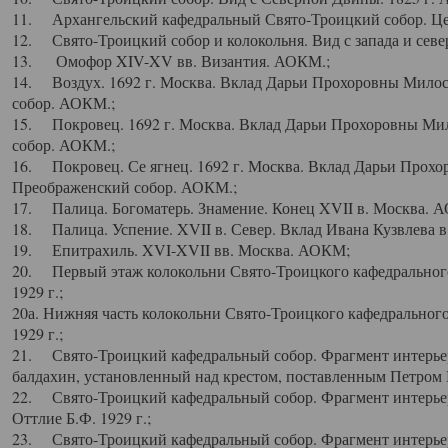
11. Архангельский кафедральный Свято-Троицкий собор. Цен
12. Свято-Троицкий собор и колокольня. Вид с запада и север
13. Омофор XIV-XV вв. Византия. АОКМ.;
14. Воздух. 1692 г. Москва. Вклад Дарьи Прохоровны Мило
собор. АОКМ.;
15. Покровец. 1692 г. Москва. Вклад Дарьи Прохоровны Ми
собор. АОКМ.;
16. Покровец. Се ягнец. 1692 г. Москва. Вклад Дарьи Прох
Преображенский собор. АОКМ.;
17. Палица. Богоматерь. Знамение. Конец XVII в. Москва. 
18. Палица. Успение. XVII в. Север. Вклад Ивана Кузвлева 
19. Епитрахиль. XVI-XVII вв. Москва. АОКМ;
20. Первый этаж колокольни Свято-Троицкого кафедрального
1929 г.;
20а. Нижняя часть колокольни Свято-Троицкого кафедрального
1929 г.;
21. Свято-Троицкий кафедральный собор. Фрагмент интерьер
балдахин, установленный над крестом, поставленным Петром I
22. Свято-Троицкий кафедральный собор. Фрагмент интерьер
Оттлие Б.Ф. 1929 г.;
23. Свято-Троицкий кафедральный собор. Фрагмент интерье