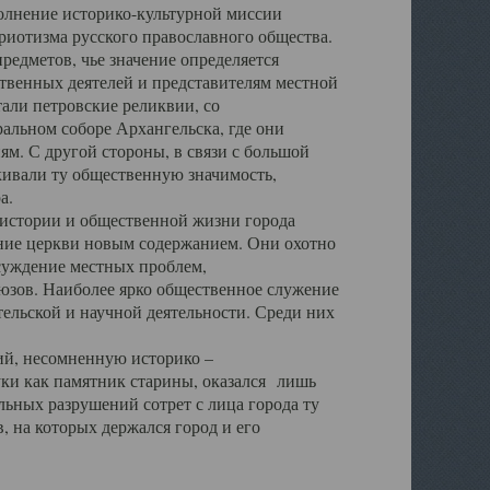
полнение историко-культурной миссии
триотизма русского православного общества.
редметов, чье значение определяется
твенных деятелей и представителям местной
тали петровские реликвии, со
альном соборе Архангельска, где они
м. С другой стороны, в связи с большой
кивали ту общественную значимость,
а.
тории и общественной жизни города
ение церкви новым содержанием. Они охотно
бсуждение местных проблем,
юзов. Наиболее ярко общественное служение
ельской и научной деятельности. Среди них
й, несомненную историко –
ауки как памятник старины, оказался лишь
ьных разрушений сотрет с лица города ту
 на которых держался город и его