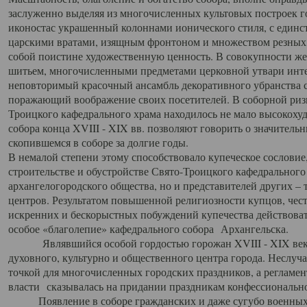
заслуженно выделяя из многочисленных культовых построек 
иконостас украшенный колоннами ионического стиля, с един
царскими вратами, изящным фронтоном и множеством резных,
собой поистине художественную ценность. В совокупности же
шитьем, многочисленными предметами церковной утвари интер
неповторимый красочный ансамбль декоративного убранства с
поражающий воображение своих посетителей. В соборной ризн
Троицкого кафедрального храма находилось не мало высокох
собора конца XVIII - XIX вв. позволяют говорить о значител
скопившемся в соборе за долгие годы.
В немалой степени этому способствовало купеческое сословие
строительстве и обустройстве Свято-Троицкого кафедрального 
архангелогородского общества, но и представителей других –
центров. Результатом повышенной религиозности купцов, чес
искренних и бескорыстных побуждений купечества действовать 
особое «благолепие» кафедрального собора Архангельска.
Являвшийся особой гордостью горожан XVIII - XIX века
духовного, культурно и общественного центра города. Неслуч
точкой для многочисленных городских праздников, а регламен
власти сказывалась на придании праздникам конфессионально
Появление в соборе гражданских и даже сугубо военных 