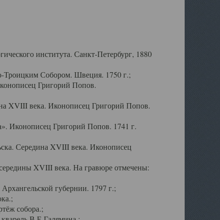
ического института. Санкт-Петербург, 1880
-Троицким Собором. Швеция. 1750 г.;
Иконописец Григорий Попов.
а XVIII века. Иконописец Григорий Попов.
». Иконописец Григорий Попов. 1741 г.
ска. Середина XVIII века. Иконописец
ередины XVIII века. На гравюре отмечены:
Архангельской губернии. 1797 г.;
ка.;
тёж собора.;
кварель В.Е.Галямина.;