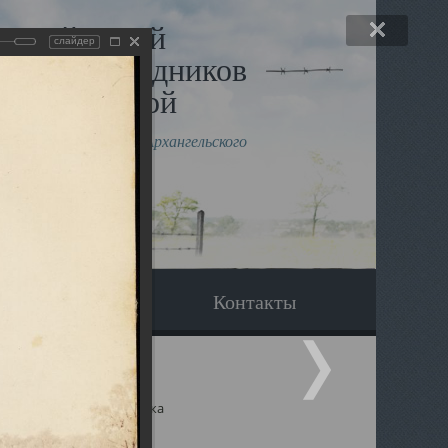
льный музей
слайдер
в и исповедников
рхангельской
влению митрополита Архангельского
горского Даниила
Вопрос-ответ
Контакты
ицкий собор Архангельска