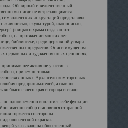
города. Обширный и величественный
ственными нигде не встречающимися
 символических инкрустаций представлял
 с живописью, скульптурой, иконописью,
ьер Троицкого храма создавал тот
обора, на протяжении многих лет
ице, библиотеке, среди церковной утвари
удожественных предметов. Описи имущества
ьных церковных и художественных ценностях,
, принимавшее активное участие в
собора, причем не только
 тесно связанных с Архангельском торговых
толюбия предпринимателей, а главное
во благо своего края и города и стало
 он одновременно воплотил себе функции
айно, именно собор становился отправной
тация торжеств со стороны
-идеологической окраски.
вещей указывало на общественный