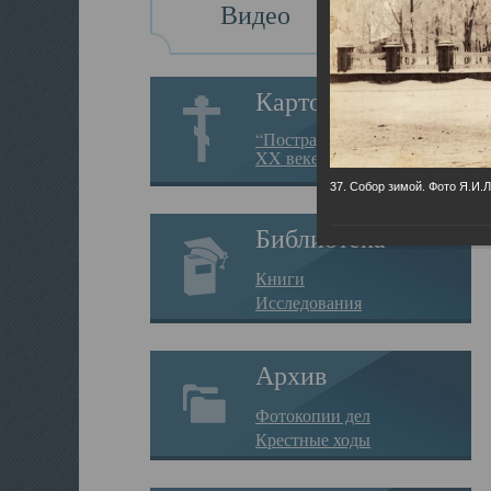
Видео
Картотека
“Пострадавшие за веру в
XX веке на Севере”
37. Собор зимой. Фото Я.И.
Библиотека
Книги
Исследования
Архив
Фотокопии дел
Крестные ходы