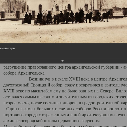
Свято-Троицкий собор
Свято-Троицкий собор Архангельска
23.12.2015
Сегодня мы можем говорить, что Архангельск в большей мере,
пострадал от целенаправленных систематических разрушений,
Лейцингера.
выдающихся памятников архитектуры. Больше всего по старом
вызванная борьбой с религией, набравшая особую силу в конце
разрушение православного центра архангельской губернии - а
собора Архангельска.
Возникнув в начале XVIII века в центре Архангельск
двухэтажный Троицкий собор, сразу превратился в зрительну
XVIII веке по масштабам ему не было равных на Севере. Впл
оставался самым высоким и значительным из городских строе
второе место, после гостиных дворов, в градостроительной ка
Один из самых больших и светлых соборов России воплотил в
портового города с отраженными в ней архитектурными тече
архангелогородской школы церковного зодчества.
Масштабность, благолепие и богатство собора, вполне оправды