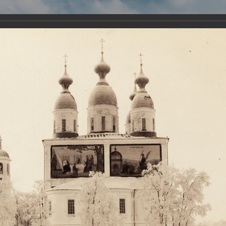
Виртуа
Новомученико
Земли А
Сайт создан по благосло
и Холмо
Наследники
Галерея
Главная
Галерея
Храмы-мученики Архангельска
Свято-Тро