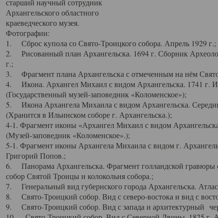
старший научный сотрудник
Архангельского областного
краеведческого музея.
Фотографии:
1. Сброс купола со Свято-Троицкого собора. Апрель 1929 г.;
2. Рисованный план Архангельска. 1694 г. Сборник Археолог
г.;
3. Фрагмент плана Архангельска с отмеченным на нём Свято
4. Икона. Архангел Михаил с видом Архангельска. 1741 г. 
(Государственный музей-заповедник «Коломенское»);
5. Икона Архангела Михаила с видом Архангельска. Середин
(Хранится в Ильинском соборе г. Архангельска.);
4-1. Фрагмент иконы «Архангел Михаил с видом Архангельска
(Музей-заповедник «Коломенское».);
5-1. Фрагмент иконы Архангела Михаила с видом г. Архангель
Григорий Попов.;
6. Панорама Архангельска. Фрагмент голландской гравюры с
собор Святой Троицы и колокольня собора.;
7. Генеральный вид губернского города Архангельска. Атлас 
8. Свято-Троицкий собор. Вид с северо-востока и вид с восто
9. Свято-Троицкий собор. Вид с запада и архитектурный чер
10. Свято-Троицкий собор. Вид с Северной Двины. 1825 г. А