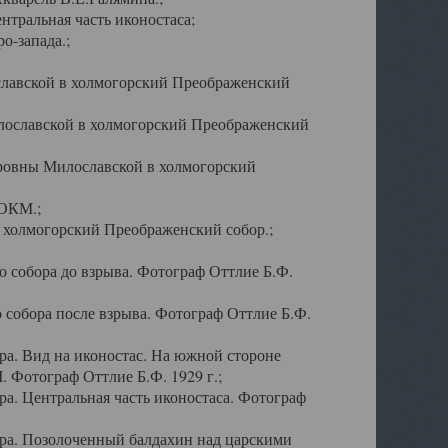
тральная часть иконостаса;
о-запада.;
славской в холмогорский Преображенский
лославской в холмогорский Преображенский
оровны Милославской в холмогорский
АОКМ.;
в холмогорский Преображенский собор.;
 собора до взрыва. Фотограф Оттлие Б.Ф.
 собора после взрыва. Фотограф Оттлие Б.Ф.
а. Вид на иконостас. На южной стороне
. Фотограф Оттлие Б.Ф. 1929 г.;
а. Центральная часть иконостаса. Фотограф
ра. Позолоченный балдахин над царскими