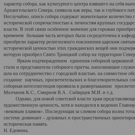
характер собора, как культурного центра взявшего на себя вы
Архангельского Севера, символа как веры, так и глубокого па
Неслучайно, описи собора содержат значительное количество п
исторической сопричастностью к личностям крупных государс
власти. В этой связи особенное значение для горожан приобре
временем большая часть которых была сосредоточена в кафедр
приобрели характер религиозного поклонения царским святыня
исторической ценностью этих гражданских вещей они подчер
которую приобрел Свято Троицкий собор на территории Север
Ярким подтверждением единения соборной церковной ис
стали и представители соборного притча, наполнившие служ
шла на сотрудничество с городской властью, на совместное о
создание научных, просветительских и благотворительных со
соборная интеллигенция проявила в развертывании просветит
Молчанов К.С., Смирнов В.А , Сибирцев М.И. и т.д.
Однако, для новой советской власти храм представляющи
художественную ценность, хотя и находился в ведении Главн
«вековым хламом». Последующая за сломом собора волна тотал
систему доминант – духовных и пространственных ориентиров,
историческая память.
Н. Едовина,