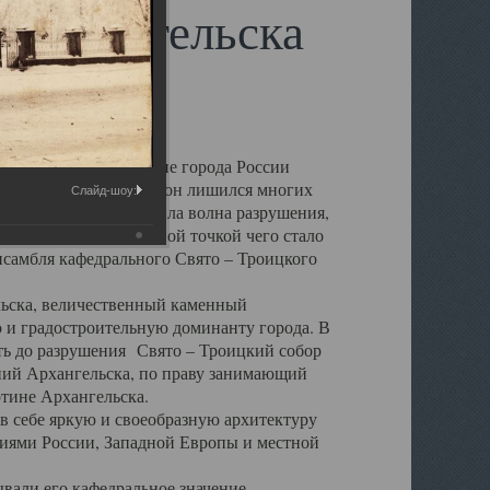
 Архангельска
 чем другие губернские города России
 в результате которых он лишился многих
Слайд-шоу:
у Архангельску ударила волна разрушения,
 20 –х годов. Отправной точкой чего стало
нсамбля кафедрального Свято – Троицкого
а, величественный каменный
ю и градостроительную доминанту города. В
оть до разрушения Свято – Троицкий собор
ний Архангельска, по праву занимающий
ртине Архангельска.
 себе яркую и своеобразную архитектуру
ниями России, Западной Европы и местной
вали его кафедральное значение,