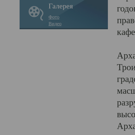
Галерея
годо
Фото
прав
Видео
кафе
Воз
Арха
Трои
град
масш
разр
высо
Арха