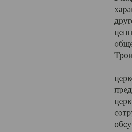
хара
друг
ценн
обще
Трои
Ярк
церк
пред
церк
сотр
обсу