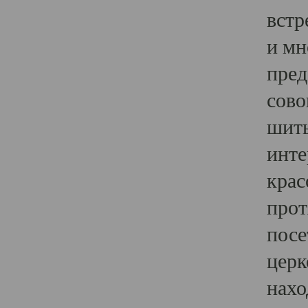
встр
и мн
пред
сово
шить
инте
крас
прот
посе
церк
нахо