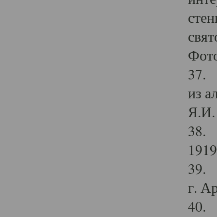
стен
свят
Фото
37. 
из а
Я.И. 
38. 
1919
39. 
г. А
40. 