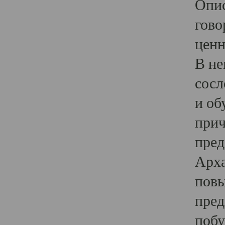
Опис
гово
ценн
В не
сосл
и об
прич
пред
Арха
повы
пред
побу