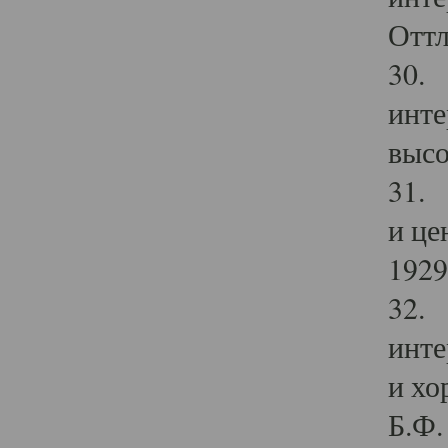
Оттл
30. 
инте
высо
31. 
и це
1929 
32. 
инте
и хо
Б.Ф. 