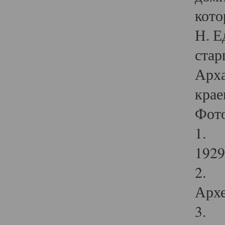
кото
Н. Е
стар
Арха
крае
Фот
1. С
1929 
2. Р
Архе
3. Ф