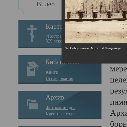
Видео
Св
Картотека
Свя
“Пострадавшие за веру в
XX веке на Севере”
23.12.
37. Собор зимой. Фото Я.И.Лейцингера.
Сего
Библиотека
мере
Книги
целе
Исследования
резу
Архив
памя
Фотокопии дел
Арха
Крестные ходы
борь