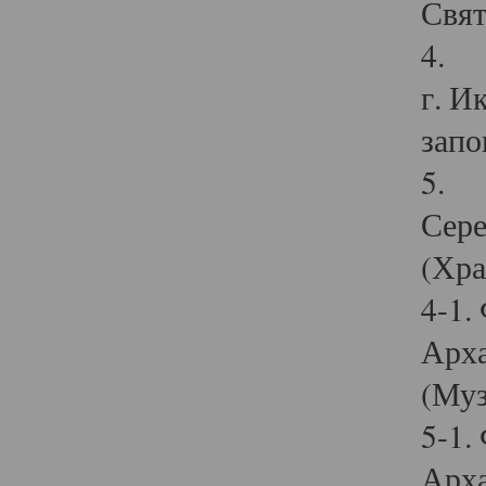
Свят
4. И
г. И
запо
5. И
Сере
(Хра
4-1.
Арха
(Муз
5-1.
Арха