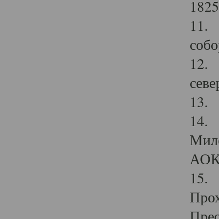
1825
11.
собо
12. 
севе
13.
14. 
Мило
АОК
15. 
Прох
Прео