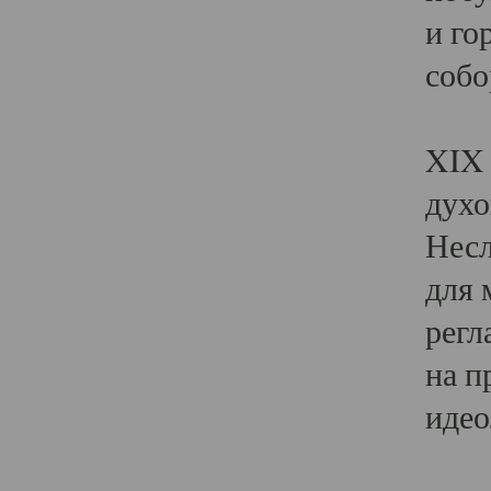
и го
собо
Явл
XIX 
духо
Несл
для 
регл
на п
идео
Поя