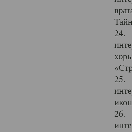
врат
Тайн
24. 
инте
хоры
«Стр
25. 
инте
икон
26. 
инте