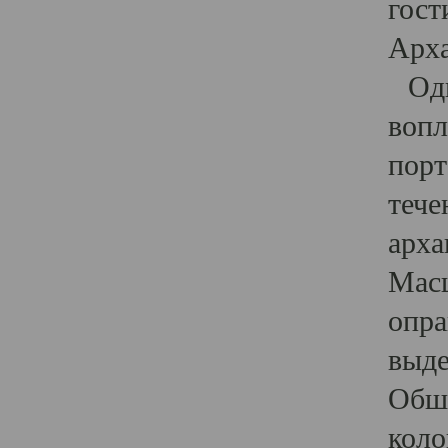
гост
Арха
Один
вопл
порт
тече
арха
Масш
опра
выде
Обши
коло