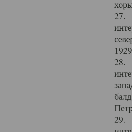
хоры
27. 
инте
севе
1929 
28. 
инте
запа
балд
Петр
29. 
инте