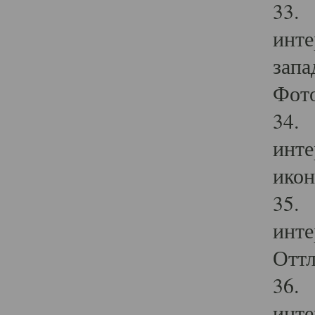
33. 
инте
запа
Фото
34. 
инте
икон
35. 
инте
Оттл
36. 
инте