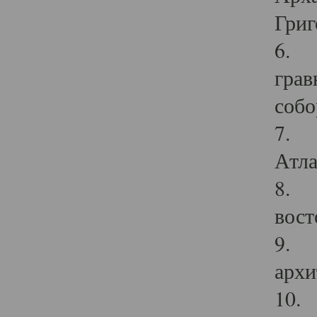
Григ
6. П
грав
собо
7. Г
Атла
8. С
вост
9. С
архи
10. 