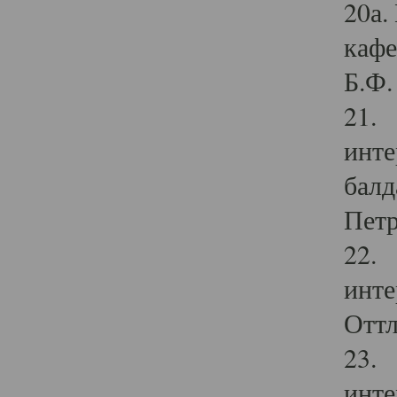
20а.
кафе
Б.Ф. 
21. 
инте
балд
Петр
22. 
инте
Оттл
23. 
инте