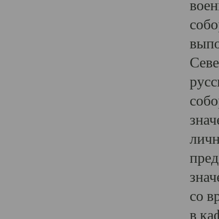
воен
собо
выпо
Севе
русс
собо
знач
личн
пред
знач
со в
в ка