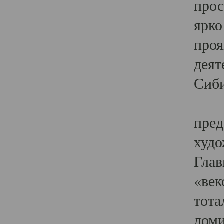
прос
ярко
проя
деят
Сиби
Одн
пред
худо
Глав
«век
тота
доми