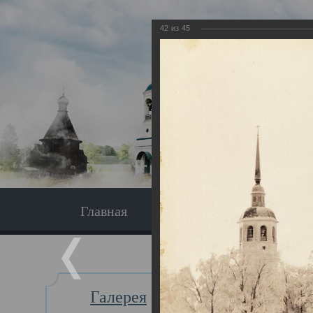
42
из
45
Главная
Экскурсия
Главная
Галерея