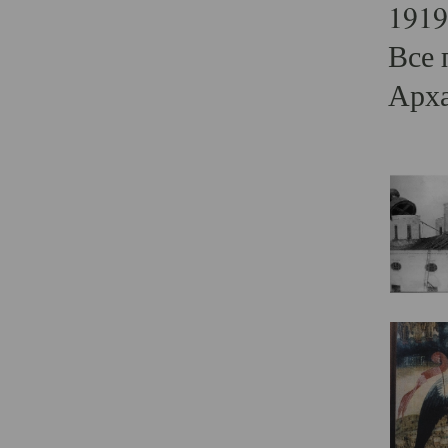
1919
Все 
Арха