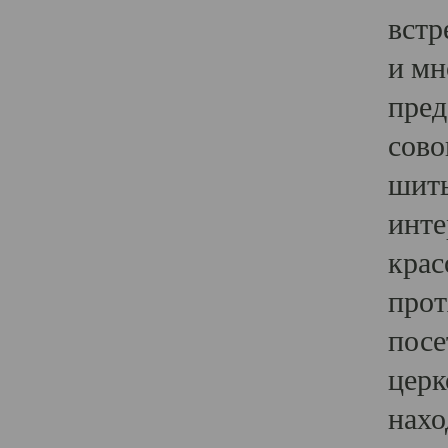
встр
и мн
пред
сово
шить
инте
крас
прот
посе
церк
нахо