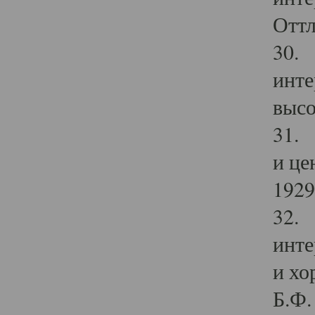
Оттл
30. 
инте
высо
31. 
и це
1929 
32. 
инте
и хо
Б.Ф. 