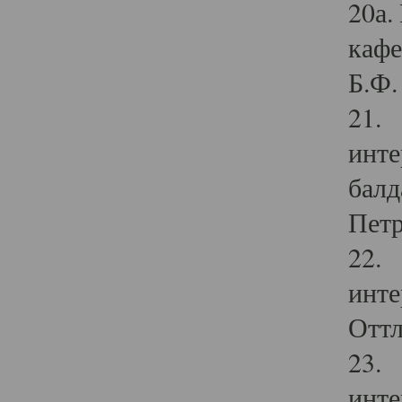
20а.
кафе
Б.Ф. 
21. 
инте
балд
Петр
22. 
инте
Оттл
23. 
инте