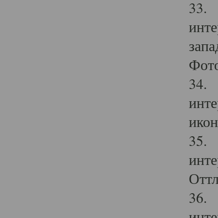
33. 
инте
запа
Фото
34. 
инте
икон
35. 
инте
Оттл
36. 
инте