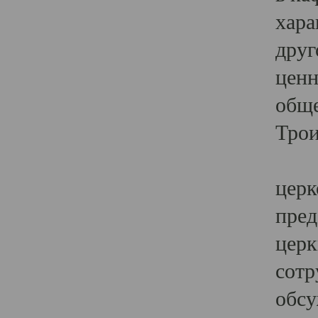
хара
друг
ценн
обще
Трои
Ярк
церк
пред
церк
сотр
обсу