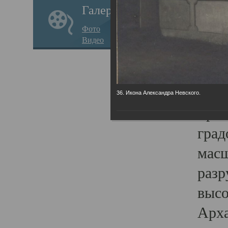
Галерея
годо
Фото
прав
Видео
кафе
Воз
Арха
36. Икона Александра Невского.
Трои
град
масш
разр
высо
Арха