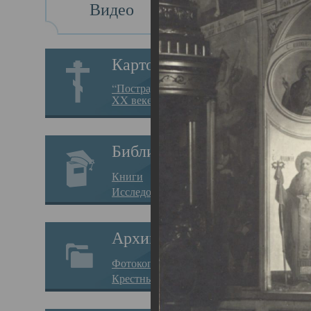
Видео
Св
Картотека
Свя
“Пострадавшие за веру в
XX веке на Севере”
23.12.
Сего
Библиотека
мере
Книги
целе
Исследования
резу
Архив
памя
Фотокопии дел
Арха
Крестные ходы
борь