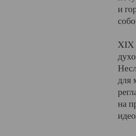
и го
собо
Явл
XIX 
духо
Несл
для 
регл
на п
идео
Поя