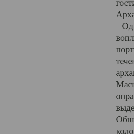
гост
Арха
Один
вопл
порт
тече
арха
Масш
опра
выде
Обши
коло