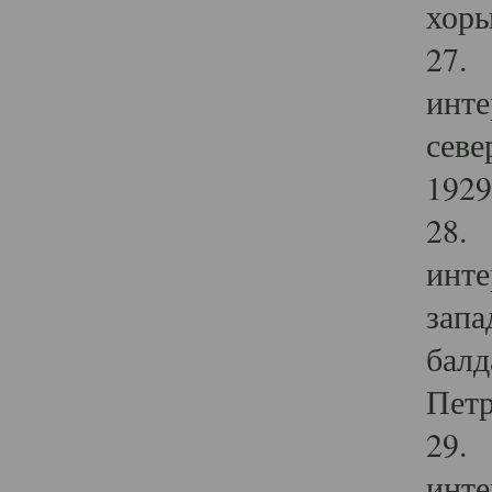
хоры
27. 
инте
севе
1929 
28. 
инте
запа
балд
Петр
29. 
инте