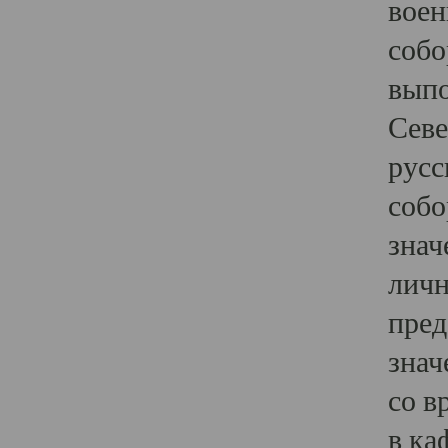
воен
собо
выпо
Севе
русс
собо
знач
личн
пред
знач
со в
в ка