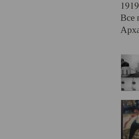
1919
Все 
Арха