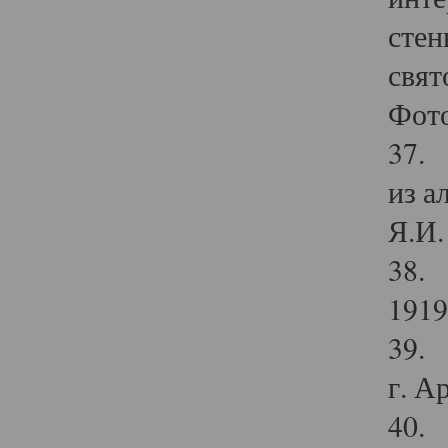
стен
свят
Фото
37. 
из а
Я.И. 
38. 
1919
39. 
г. А
40. 