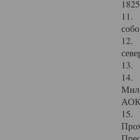
1825
11.
собо
12. 
севе
13.
14. 
Мило
АОК
15. 
Прох
Прео