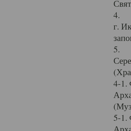
Свят
4. И
г. И
запо
5. И
Сере
(Хра
4-1.
Арха
(Муз
5-1.
Арха