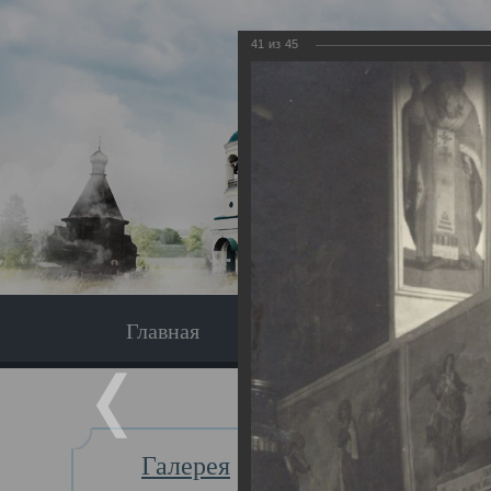
41
из
45
Главная
Экскурсия
Главная
Галерея