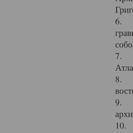
Григ
6. П
грав
собо
7. Г
Атла
8. С
вост
9. С
архи
10. 