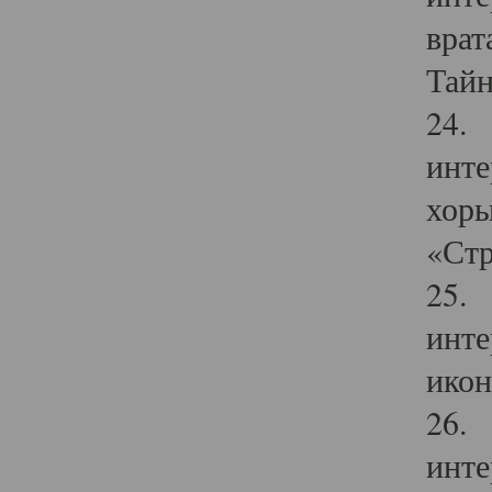
врат
Тайн
24. 
инте
хоры
«Стр
25. 
инте
икон
26. 
инте