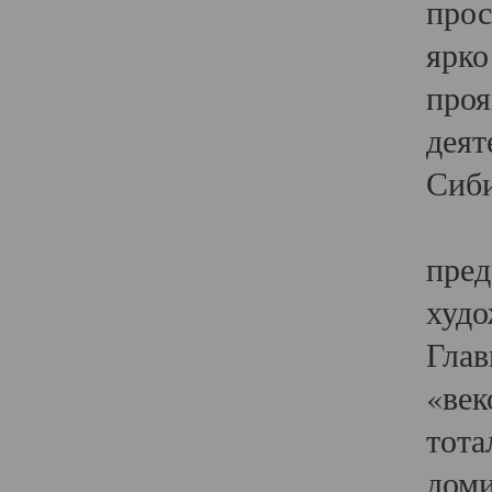
прос
ярко
проя
деят
Сиби
Одн
пред
худо
Глав
«век
тота
доми