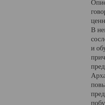
Опис
гово
ценн
В не
сосл
и об
прич
пред
Арха
повы
пред
побу