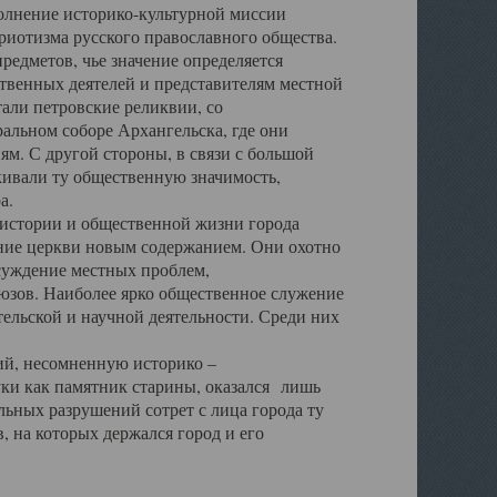
полнение историко-культурной миссии
триотизма русского православного общества.
редметов, чье значение определяется
твенных деятелей и представителям местной
тали петровские реликвии, со
альном соборе Архангельска, где они
м. С другой стороны, в связи с большой
кивали ту общественную значимость,
а.
тории и общественной жизни города
ение церкви новым содержанием. Они охотно
бсуждение местных проблем,
юзов. Наиболее ярко общественное служение
ельской и научной деятельности. Среди них
й, несомненную историко –
ауки как памятник старины, оказался лишь
ьных разрушений сотрет с лица города ту
 на которых держался город и его