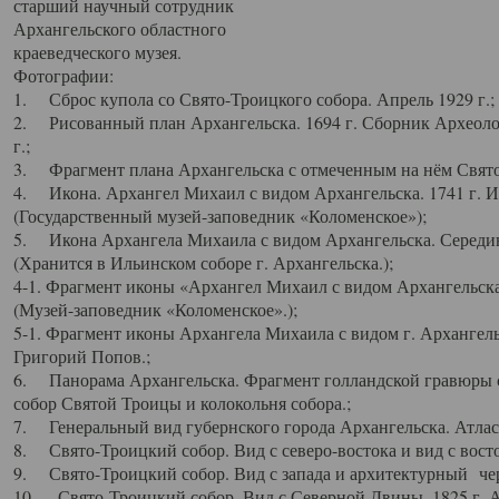
старший научный сотрудник
Архангельского областного
краеведческого музея.
Фотографии:
1. Сброс купола со Свято-Троицкого собора. Апрель 1929 г.;
2. Рисованный план Архангельска. 1694 г. Сборник Археолог
г.;
3. Фрагмент плана Архангельска с отмеченным на нём Свято
4. Икона. Архангел Михаил с видом Архангельска. 1741 г. 
(Государственный музей-заповедник «Коломенское»);
5. Икона Архангела Михаила с видом Архангельска. Середин
(Хранится в Ильинском соборе г. Архангельска.);
4-1. Фрагмент иконы «Архангел Михаил с видом Архангельска
(Музей-заповедник «Коломенское».);
5-1. Фрагмент иконы Архангела Михаила с видом г. Архангель
Григорий Попов.;
6. Панорама Архангельска. Фрагмент голландской гравюры с
собор Святой Троицы и колокольня собора.;
7. Генеральный вид губернского города Архангельска. Атлас 
8. Свято-Троицкий собор. Вид с северо-востока и вид с восто
9. Свято-Троицкий собор. Вид с запада и архитектурный чер
10. Свято-Троицкий собор. Вид с Северной Двины. 1825 г. А