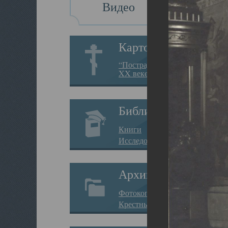
Видео
Картотека
“Пострадавшие за веру в
XX веке на Севере”
Библиотека
Книги
Исследования
Архив
Фотокопии дел
Крестные ходы