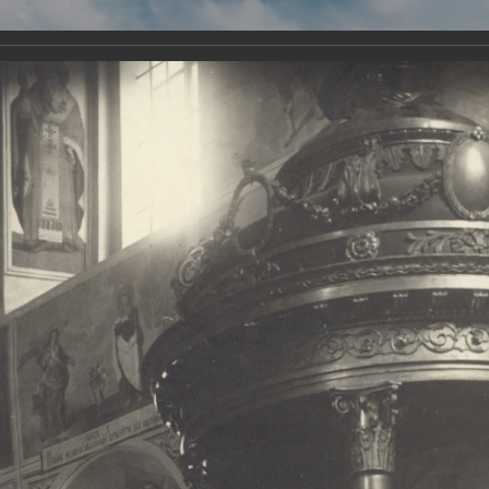
Виртуа
Новомученико
Земли А
Сайт создан по благосло
и Холмо
Наследники
Галерея
Главная
Галерея
Храмы-мученики Архангельска
Свято-Тро