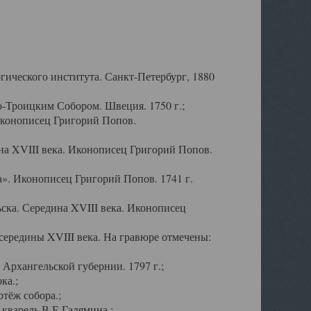
ического института. Санкт-Петербург, 1880
-Троицким Собором. Швеция. 1750 г.;
Иконописец Григорий Попов.
а XVIII века. Иконописец Григорий Попов.
». Иконописец Григорий Попов. 1741 г.
ска. Середина XVIII века. Иконописец
ередины XVIII века. На гравюре отмечены:
Архангельской губернии. 1797 г.;
ка.;
тёж собора.;
кварель В.Е.Галямина.;