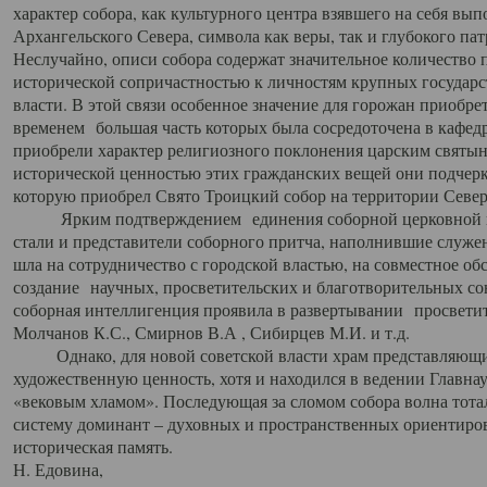
характер собора, как культурного центра взявшего на себя вы
Архангельского Севера, символа как веры, так и глубокого па
Неслучайно, описи собора содержат значительное количество п
исторической сопричастностью к личностям крупных государс
власти. В этой связи особенное значение для горожан приобре
временем большая часть которых была сосредоточена в кафедр
приобрели характер религиозного поклонения царским святыня
исторической ценностью этих гражданских вещей они подчер
которую приобрел Свято Троицкий собор на территории Север
Ярким подтверждением единения соборной церковной ис
стали и представители соборного притча, наполнившие служ
шла на сотрудничество с городской властью, на совместное о
создание научных, просветительских и благотворительных со
соборная интеллигенция проявила в развертывании просветит
Молчанов К.С., Смирнов В.А , Сибирцев М.И. и т.д.
Однако, для новой советской власти храм представляющи
художественную ценность, хотя и находился в ведении Главн
«вековым хламом». Последующая за сломом собора волна тотал
систему доминант – духовных и пространственных ориентиров,
историческая память.
Н. Едовина,