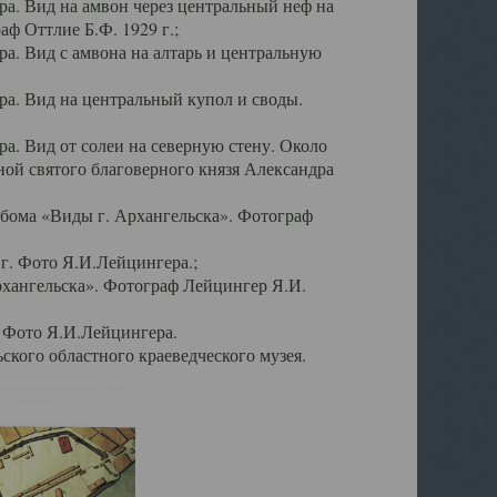
а. Вид на амвон через центральный неф на
аф Оттлие Б.Ф. 1929 г.;
. Вид с амвона на алтарь и центральную
а. Вид на центральный купол и своды.
. Вид от солеи на северную стену. Около
ой святого благоверного князя Александра
бома «Виды г. Архангельска». Фотограф
г. Фото Я.И.Лейцингера.;
рхангельска». Фотограф Лейцингер Я.И.
. Фото Я.И.Лейцингера.
кого областного краеведческого музея.