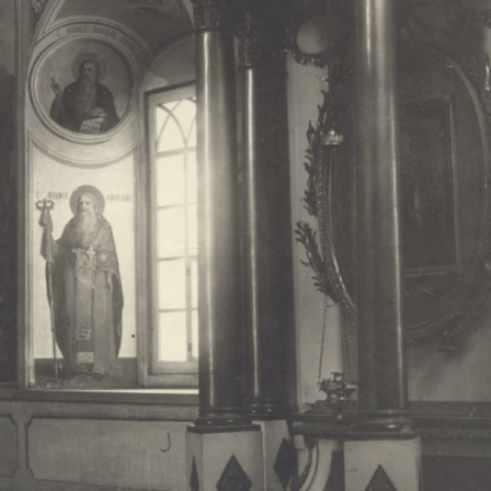
Свято-Троицкий собор
Свято-Троицкий собор Архангельска
23.12.2015
Сегодня мы можем говорить, что Архангельск в большей мере,
пострадал от целенаправленных систематических разрушений,
выдающихся памятников архитектуры. Больше всего по старом
вызванная борьбой с религией, набравшая особую силу в конце
разрушение православного центра архангельской губернии - а
собора Архангельска.
Возникнув в начале XVIII века в центре Архангельск
двухэтажный Троицкий собор, сразу превратился в зрительну
XVIII веке по масштабам ему не было равных на Севере. Впл
оставался самым высоким и значительным из городских строе
второе место, после гостиных дворов, в градостроительной ка
Один из самых больших и светлых соборов России воплотил в
портового города с отраженными в ней архитектурными тече
архангелогородской школы церковного зодчества.
Масштабность, благолепие и богатство собора, вполне оправды