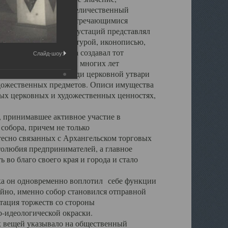
города. Обширный и величественный
ственными нигде не встречающимися
 символических инкрустаций представлял
 с живописью, скульптурой, иконописью,
ьер Троицкого храма создавал тот
Слайд-шоу:
обора, на протяжении многих лет
ице, библиотеке, среди церковной утвари
удожественных предметов. Описи имущества
ьных церковных и художественных ценностях,
, принимавшее активное участие в
собора, причем не только
 тесно связанных с Архангельском торговых
толюбия предпринимателей, а главное
во благо своего края и города и стало
 он одновременно воплотил себе функции
айно, именно собор становился отправной
тация торжеств со стороны
-идеологической окраски.
вещей указывало на общественный