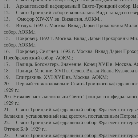
11. Архангельский кафедральный Свято-Троицкий собор. Цен
12. Свято-Троицкий собор и колокольня. Вид с запада и север
13. Омофор XIV-XV вв. Византия. АОКМ.;
14. Воздух. 1692 г. Москва. Вклад Дарьи Прохоровны Мило
собор. АОКМ.;
15. Покровец. 1692 г. Москва. Вклад Дарьи Прохоровны Ми
собор. АОКМ.;
16. Покровец. Се ягнец. 1692 г. Москва. Вклад Дарьи Прох
Преображенский собор. АОКМ.;
17. Палица. Богоматерь. Знамение. Конец XVII в. Москва. 
18. Палица. Успение. XVII в. Север. Вклад Ивана Кузвлева 
19. Епитрахиль. XVI-XVII вв. Москва. АОКМ;
20. Первый этаж колокольни Свято-Троицкого кафедрального
1929 г.;
20а. Нижняя часть колокольни Свято-Троицкого кафедрального
1929 г.;
21. Свято-Троицкий кафедральный собор. Фрагмент интерьер
балдахин, установленный над крестом, поставленным Петром I
22. Свято-Троицкий кафедральный собор. Фрагмент интерьер
Оттлие Б.Ф. 1929 г.;
23. Свято-Троицкий кафедральный собор. Фрагмент интерье