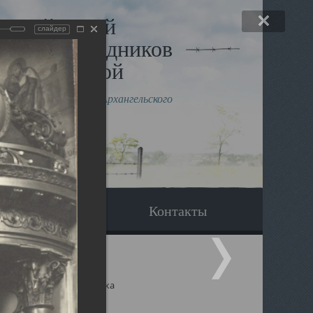
льный музей
слайдер
в и исповедников
рхангельской
влению митрополита Архангельского
горского Даниила
Вопрос-ответ
Контакты
ицкий собор Архангельска