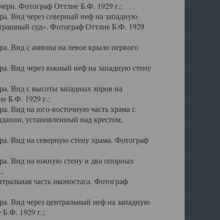
ери. Фотограф Оттлие Б.Ф. 1929 г.;
а. Вид через северный неф на западную
трашный суд». Фотограф Оттлие Б.Ф. 1929
. Вид с амвона на левое крыло первого
а. Вид через южный неф на западную стену
а. Вид с высоты западных хоров на
 Б.Ф. 1929 г.;
а. Вид на юго-восточную часть храма с
дахин, установленный над крестом,
а. Вид на северную стену храма. Фотограф
ра. Вид на южную стену и два опорных
;
тральная часть иконостаса. Фотограф
а. Вид через центральный неф на западную
Б.Ф. 1929 г.;