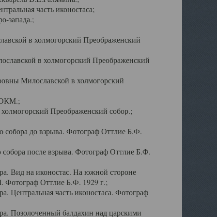
тральная часть иконостаса;
о-запада.;
славской в холмогорский Преображенский
лославской в холмогорский Преображенский
оровны Милославской в холмогорский
АОКМ.;
в холмогорский Преображенский собор.;
 собора до взрыва. Фотограф Оттлие Б.Ф.
 собора после взрыва. Фотограф Оттлие Б.Ф.
а. Вид на иконостас. На южной стороне
. Фотограф Оттлие Б.Ф. 1929 г.;
а. Центральная часть иконостаса. Фотограф
ра. Позолоченный балдахин над царскими