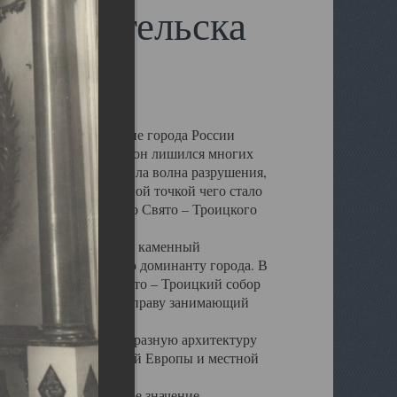
 Архангельска
 чем другие губернские города России
 в результате которых он лишился многих
у Архангельску ударила волна разрушения,
 20 –х годов. Отправной точкой чего стало
нсамбля кафедрального Свято – Троицкого
а, величественный каменный
ю и градостроительную доминанту города. В
оть до разрушения Свято – Троицкий собор
ний Архангельска, по праву занимающий
ртине Архангельска.
 себе яркую и своеобразную архитектуру
ниями России, Западной Европы и местной
вали его кафедральное значение,