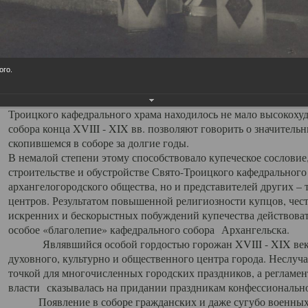
заслуженно выделяя из многочисленных культовых построек 
иконостас украшенный колоннами ионического стиля, с един
царскими вратами, изящным фронтоном и множеством резных,
собой поистине художественную ценность. В совокупности же
шитьем, многочисленными предметами церковной утвари интер
ого.
неповторимый красочный ансамбль декоративного убранства с
поражающий воображение своих посетителей. В соборной ризн
Троицкого кафедрального храма находилось не мало высокох
собора конца XVIII - XIX вв. позволяют говорить о значител
скопившемся в соборе за долгие годы.
В немалой степени этому способствовало купеческое сословие
строительстве и обустройстве Свято-Троицкого кафедрального 
архангелогородского общества, но и представителей других –
центров. Результатом повышенной религиозности купцов, чес
искренних и бескорыстных побуждений купечества действовать 
особое «благолепие» кафедрального собора Архангельска.
Являвшийся особой гордостью горожан XVIII - XIX века
духовного, культурно и общественного центра города. Неслуч
точкой для многочисленных городских праздников, а регламен
власти сказывалась на придании праздникам конфессионально
Появление в соборе гражданских и даже сугубо военных 