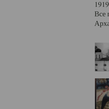
1919
Все 
Арха