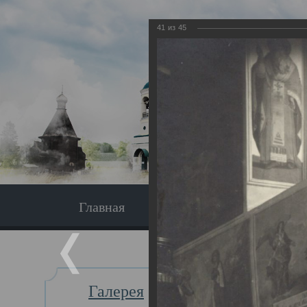
41
из
45
Главная
Экскурсия
Главная
Галерея