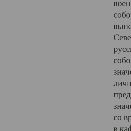
воен
собо
выпо
Севе
русс
собо
знач
личн
пред
знач
со в
в ка