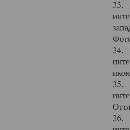
33. 
инте
запа
Фото
34. 
инте
икон
35. 
инте
Оттл
36. 
инте