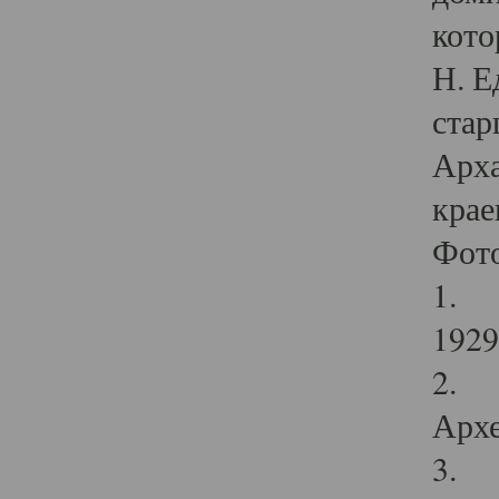
кото
Н. Е
стар
Арха
крае
Фот
1. С
1929 
2. Р
Архе
3. Ф