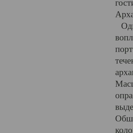
гост
Арха
Один
вопл
порт
тече
арха
Масш
опра
выде
Обши
коло