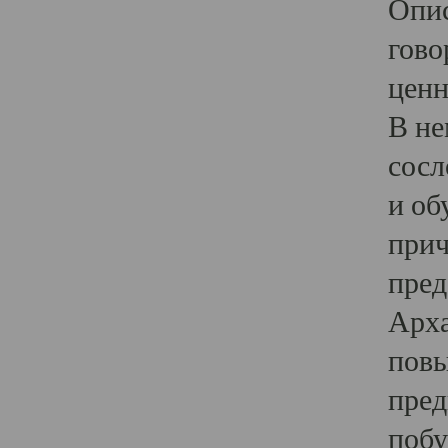
Опис
гово
ценн
В не
сосл
и об
прич
пред
Арха
повы
пред
побу