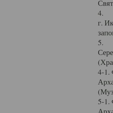
Свят
4. И
г. И
запо
5. И
Сере
(Хра
4-1.
Арха
(Муз
5-1.
Арха