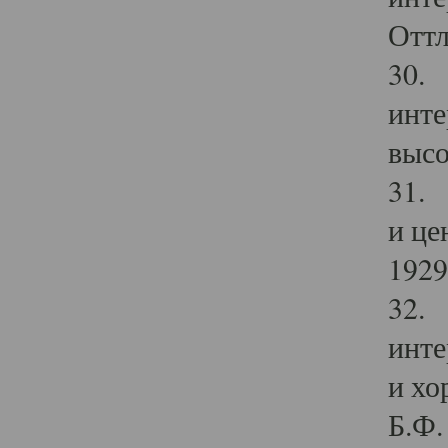
Оттл
30. 
инте
высо
31. 
и це
1929 
32. 
инте
и хо
Б.Ф. 