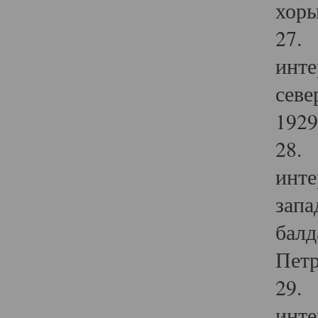
хоры
27. 
инте
севе
1929 
28. 
инте
запа
балд
Петр
29. 
инте