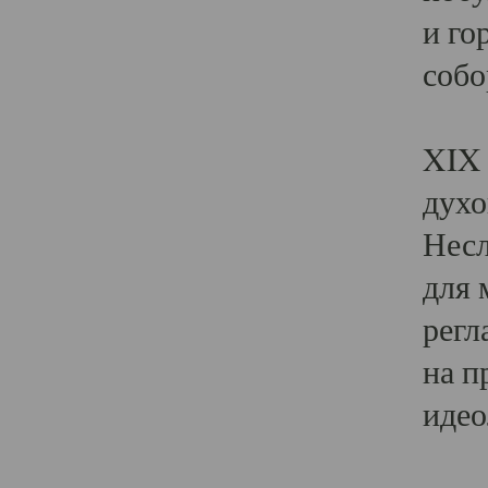
и го
собо
Явл
XIX 
духо
Несл
для 
регл
на п
идео
Поя