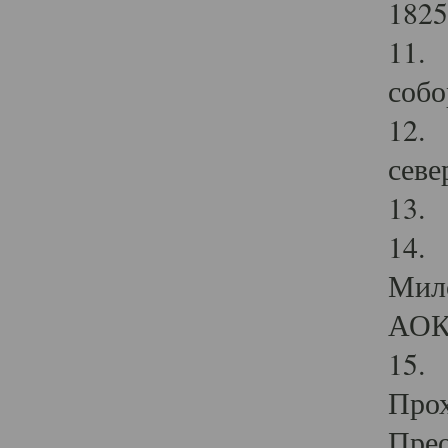
1825
11.
собо
12. 
севе
13.
14. 
Мило
АОК
15. 
Прох
Прео