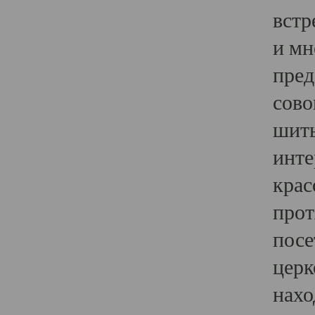
встр
и мн
пред
сово
шить
инте
крас
прот
посе
церк
нахо