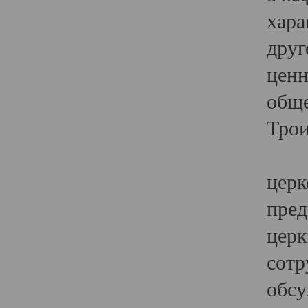
хара
друг
ценн
обще
Трои
Ярк
церк
пред
церк
сотр
обсу