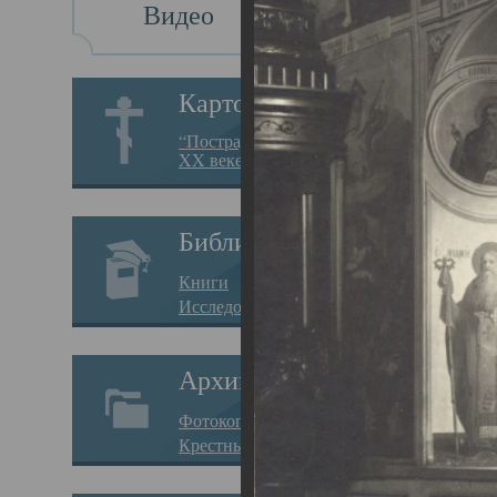
Видео
Св
Картотека
Свя
“Пострадавшие за веру в
XX веке на Севере”
23.12.
Сего
Библиотека
мере
Книги
целе
Исследования
резу
Архив
памя
Фотокопии дел
Арха
Крестные ходы
борь