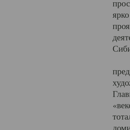
прос
ярко
проя
деят
Сиби
Одн
пред
худо
Глав
«век
тота
доми