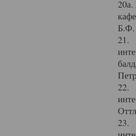
20а.
кафе
Б.Ф. 
21. 
инте
балд
Петр
22. 
инте
Оттл
23. 
инте