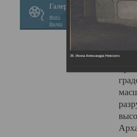
Галерея
годо
Фото
прав
Видео
кафе
Воз
Арха
36. Икона Александра Невского.
Трои
град
масш
разр
высо
Арха