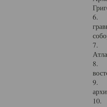
Григ
6. П
грав
собо
7. Г
Атла
8. С
вост
9. С
архи
10. 