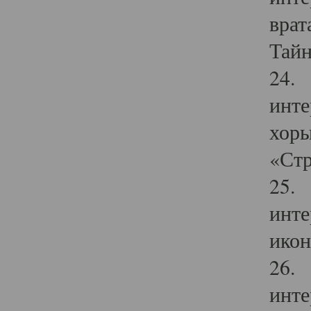
врат
Тайн
24. 
инте
хоры
«Стр
25. 
инте
икон
26. 
инте