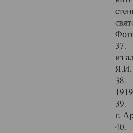
стен
свят
Фото
37. 
из а
Я.И. 
38. 
1919
39. 
г. А
40. 