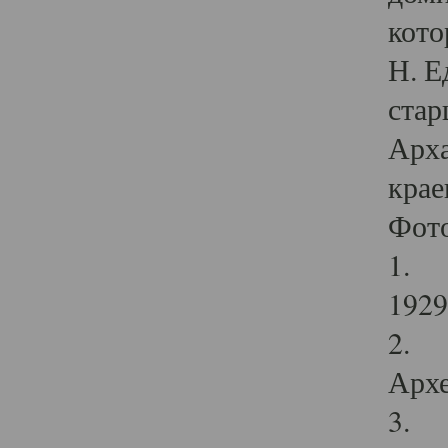
кото
Н. Е
стар
Арха
крае
Фот
1. С
1929 
2. Р
Архе
3. Ф