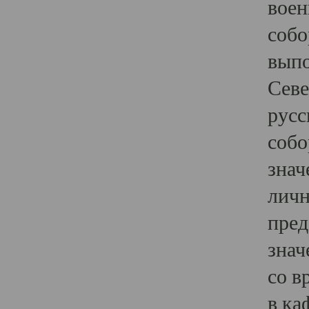
воен
собо
выпо
Севе
русс
собо
знач
личн
пред
знач
со в
в ка