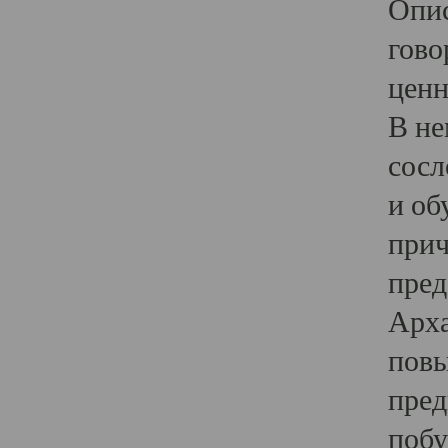
Опис
гово
ценн
В не
сосл
и об
прич
пред
Арха
повы
пред
побу