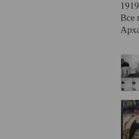
1919
Все 
Арха