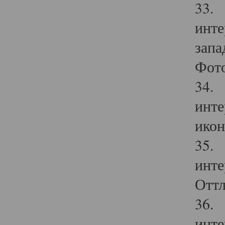
33. 
инте
запа
Фото
34. 
инте
икон
35. 
инте
Оттл
36. 
инте