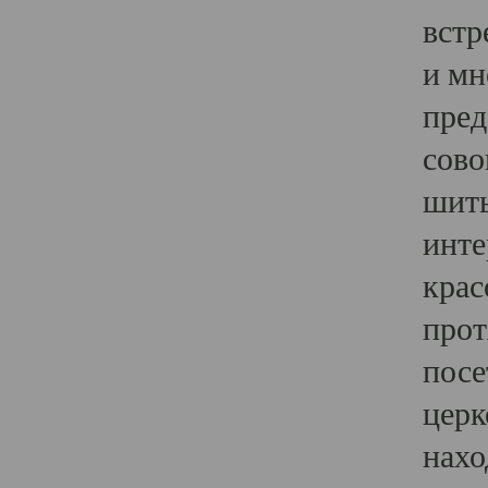
встр
и мн
пред
сово
шить
инте
крас
прот
посе
церк
нахо