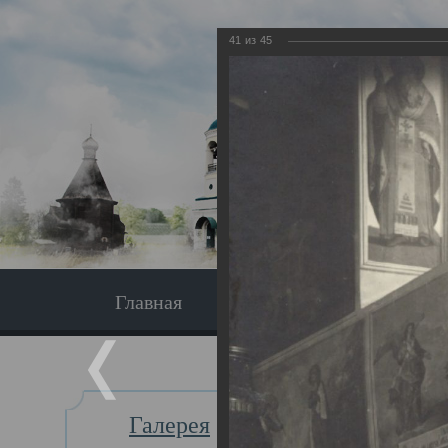
41
из
45
Главная
Экскурсия
Главная
Галерея