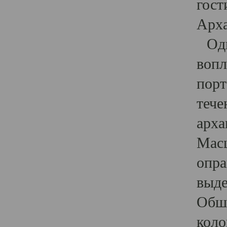
гост
Арха
Один
вопл
порт
тече
арха
Масш
опра
выде
Обши
коло