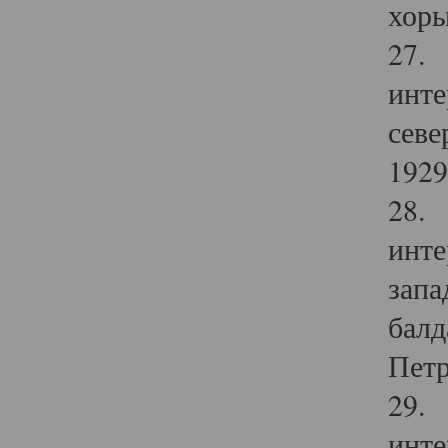
хоры
27. 
инте
севе
1929 
28. 
инте
запа
балд
Петр
29. 
инте