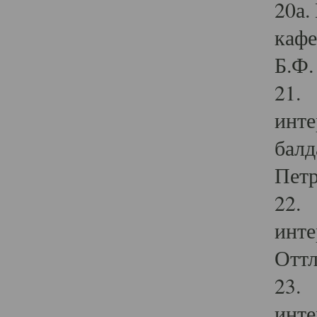
20а.
кафе
Б.Ф. 
21. 
инте
балд
Петр
22. 
инте
Оттл
23. 
инте