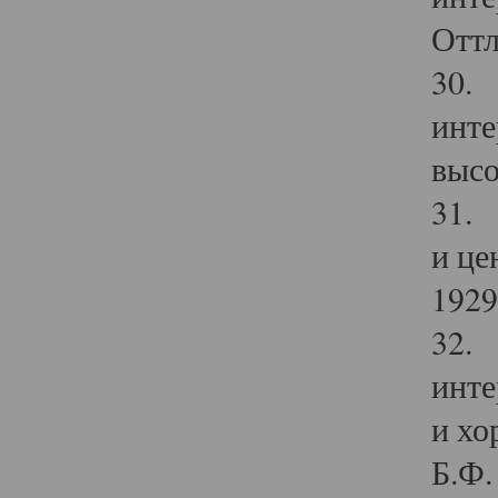
Оттл
30. 
инте
высо
31. 
и це
1929 
32. 
инте
и хо
Б.Ф. 