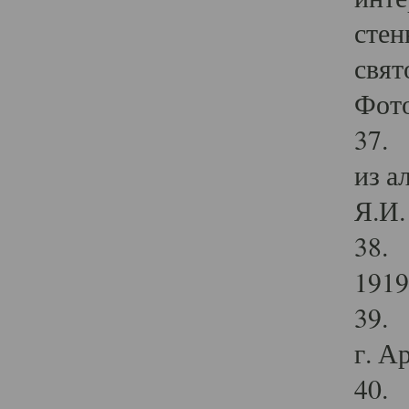
стен
свят
Фото
37. 
из а
Я.И. 
38. 
1919
39. 
г. А
40. 