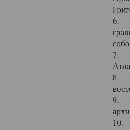
Григ
6. П
грав
собо
7. Г
Атла
8. С
вост
9. С
архи
10. 