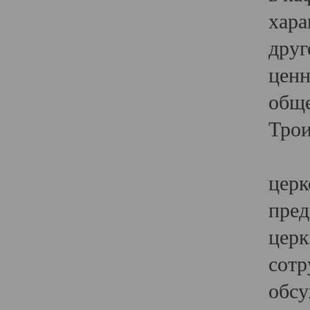
хара
друг
ценн
обще
Трои
Ярк
церк
пред
церк
сотр
обсу