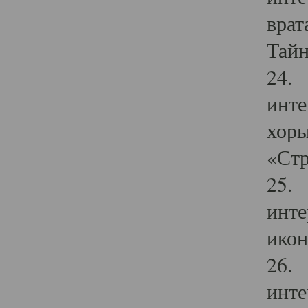
врат
Тайн
24. 
инте
хоры
«Стр
25. 
инте
икон
26. 
инте