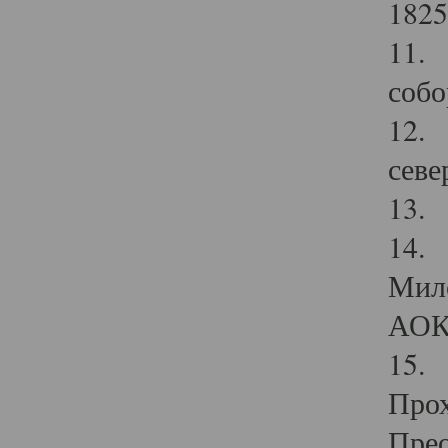
1825
11.
собо
12. 
севе
13.
14. 
Мило
АОК
15. 
Прох
Прео