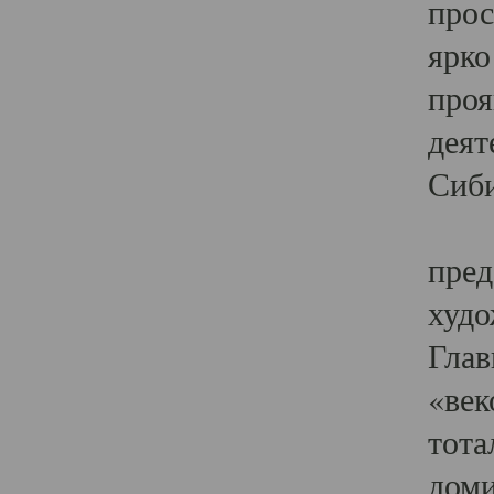
прос
ярко
проя
деят
Сиби
Одн
пред
худо
Глав
«век
тота
доми