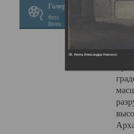
Галерея
годо
Фото
прав
Видео
кафе
Воз
Арха
36. Икона Александра Невского.
Трои
град
масш
разр
высо
Арха