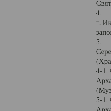
Свят
4. И
г. И
запо
5. И
Сере
(Хра
4-1.
Арха
(Муз
5-1.
Арха