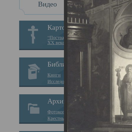
Видео
Св
Картотека
Свя
“Пострадавшие за веру в
XX веке на Севере”
23.12.
Сего
Библиотека
мере
Книги
целе
Исследования
резу
Архив
памя
Фотокопии дел
Арха
Крестные ходы
борь