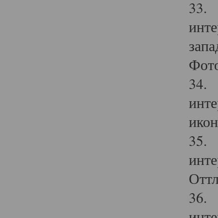
33. 
инте
запа
Фото
34. 
инте
икон
35. 
инте
Оттл
36. 
инте