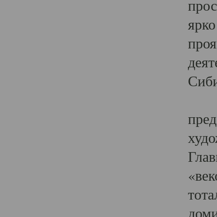
прос
ярко
проя
деят
Сиби
Одн
пред
худо
Глав
«век
тота
доми