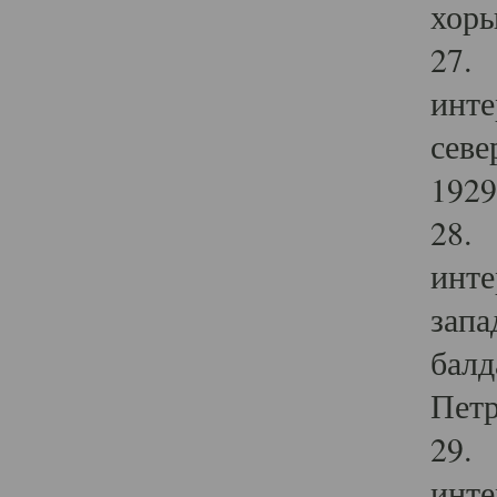
хоры
27. 
инте
севе
1929 
28. 
инте
запа
балд
Петр
29. 
инте