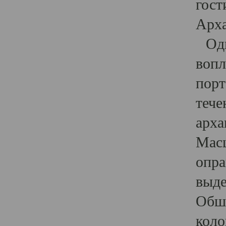
гост
Арха
Один
вопл
порт
тече
арха
Масш
опра
выде
Обши
коло