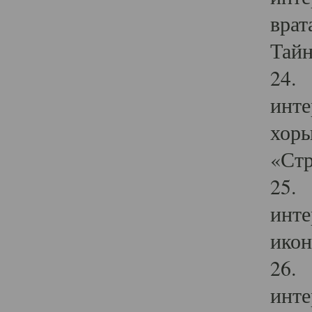
врат
Тайн
24. 
инте
хоры
«Стр
25. 
инте
икон
26. 
инте