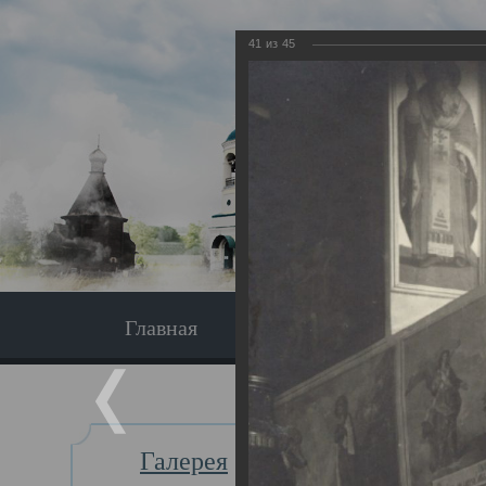
41
из
45
Главная
Экскурсия
Главная
Галерея