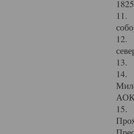
1825
11.
собо
12. 
севе
13.
14. 
Мило
АОК
15. 
Прох
Прео