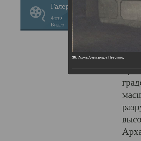
Галерея
годо
Фото
прав
Видео
кафе
Воз
Арха
36. Икона Александра Невского.
Трои
град
масш
разр
высо
Арха