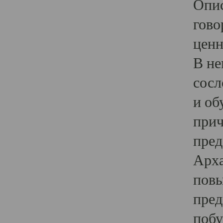
Опис
гово
ценн
В не
сосл
и об
прич
пред
Арха
повы
пред
побу