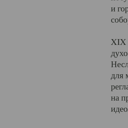
и го
собо
Явл
XIX 
духо
Несл
для 
регл
на п
идео
Поя