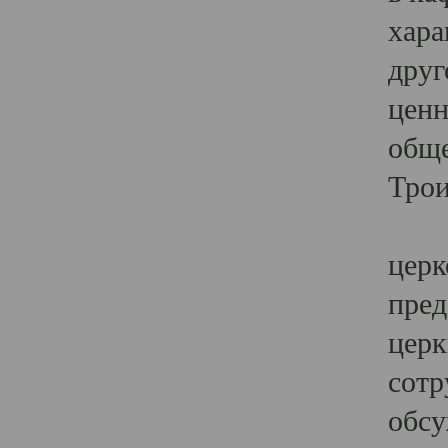
хара
друг
ценн
обще
Трои
Ярк
церк
пред
церк
сотр
обсу