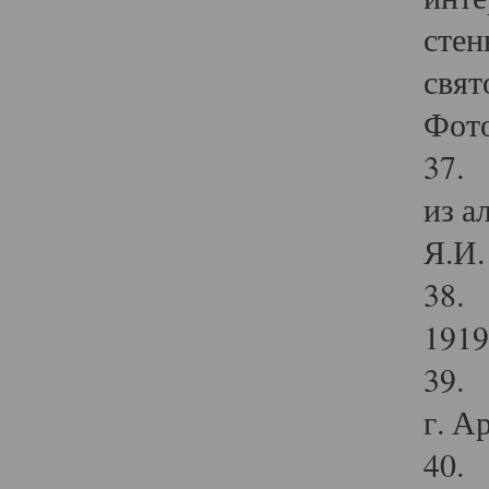
стен
свят
Фото
37. 
из а
Я.И. 
38. 
1919
39. 
г. А
40. 