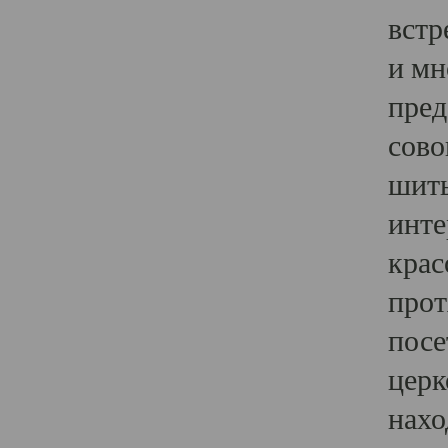
встр
и мн
пред
сово
шить
инте
крас
прот
посе
церк
нахо