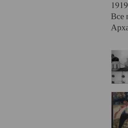
1919
Все 
Арха