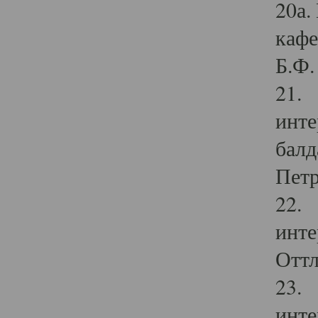
20а.
кафе
Б.Ф. 
21. 
инте
балд
Петр
22. 
инте
Оттл
23. 
инте