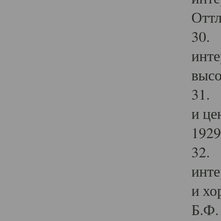
Оттл
30. 
инте
высо
31. 
и це
1929 
32. 
инте
и хо
Б.Ф. 