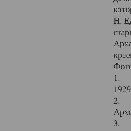
кото
Н. Е
стар
Арха
крае
Фот
1. С
1929 
2. Р
Архе
3. Ф