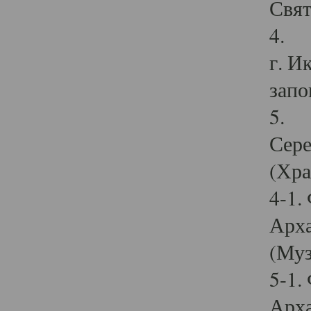
Свят
4. И
г. И
запо
5. И
Сере
(Хра
4-1.
Арха
(Муз
5-1.
Арха