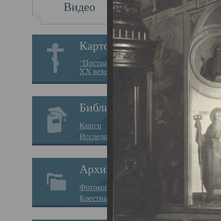
Видео
Св
Картотека
Свя
“Пострадавшие за веру в
XX веке на Севере”
23.12.
Сего
Библиотека
мере
Книги
целе
Исследования
резу
Архив
памя
Фотокопии дел
Арха
Крестные ходы
борь