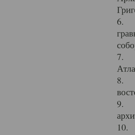
Григ
6. П
грав
собо
7. Г
Атла
8. С
вост
9. С
архи
10. 