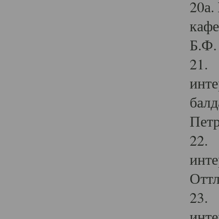
20а.
кафе
Б.Ф. 
21. 
инте
балд
Петр
22. 
инте
Оттл
23. 
инте