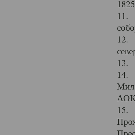
1825
11.
собо
12. 
севе
13.
14. 
Мило
АОК
15. 
Прох
Прео