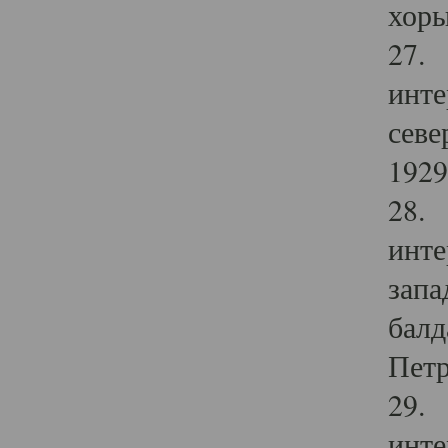
хоры
27. 
инте
севе
1929 
28. 
инте
запа
балд
Петр
29. 
инте