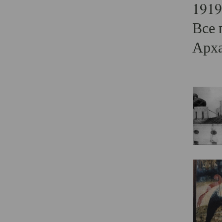
1919
Все 
Арха