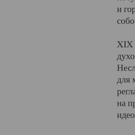
и го
собо
Явл
XIX 
духо
Несл
для 
регл
на п
идео
Поя