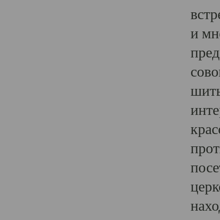
встр
и мн
пред
сово
шить
инте
крас
прот
посе
церк
нахо