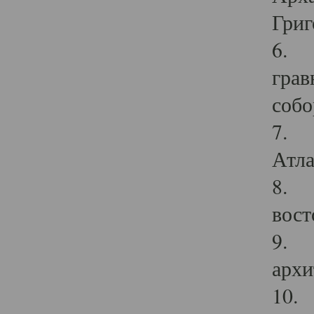
Григ
6. П
грав
собо
7. Г
Атла
8. С
вост
9. С
архи
10. 