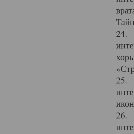
врат
Тайн
24. 
инте
хоры
«Стр
25. 
инте
икон
26. 
инте