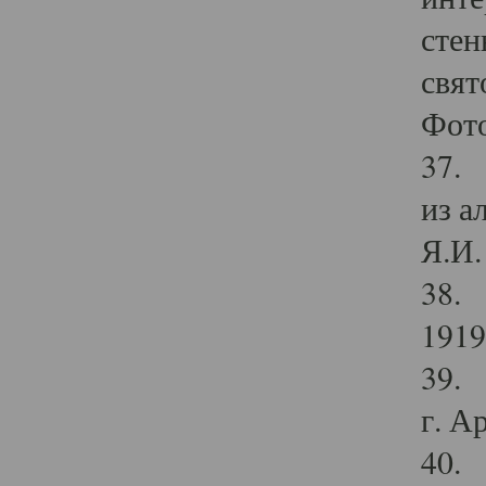
стен
свят
Фото
37. 
из а
Я.И. 
38. 
1919
39. 
г. А
40. 