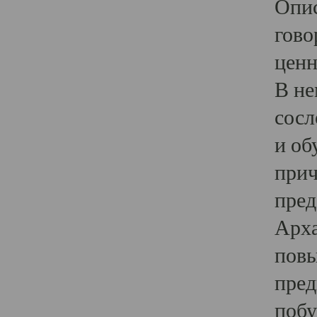
Опис
гово
ценн
В не
сосл
и об
прич
пред
Арха
повы
пред
побу