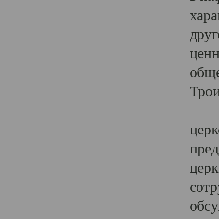
хара
друг
ценн
обще
Трои
Ярк
церк
пред
церк
сотр
обсу