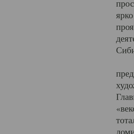
прос
ярко
проя
деят
Сиби
Одн
пред
худо
Глав
«век
тота
доми