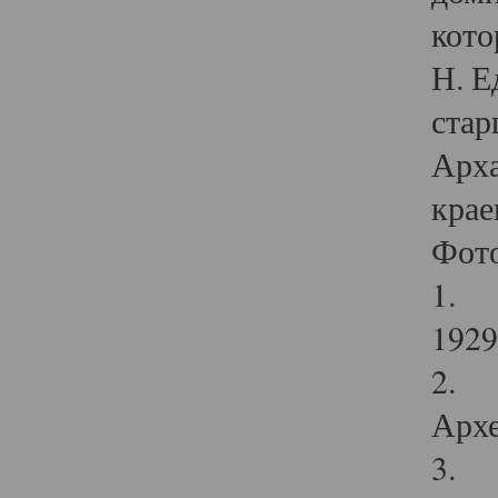
кото
Н. Е
стар
Арха
крае
Фот
1. С
1929 
2. Р
Архе
3. Ф