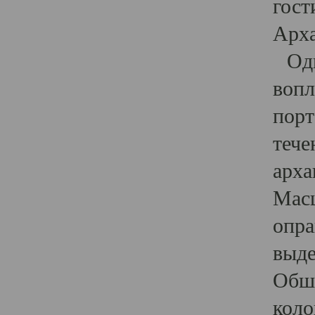
гост
Арха
Один
вопл
порт
тече
арха
Масш
опра
выде
Обши
коло