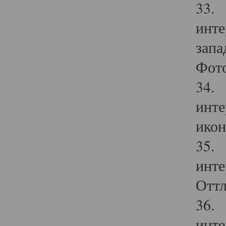
33. 
инте
запа
Фото
34. 
инте
икон
35. 
инте
Оттл
36. 
инте