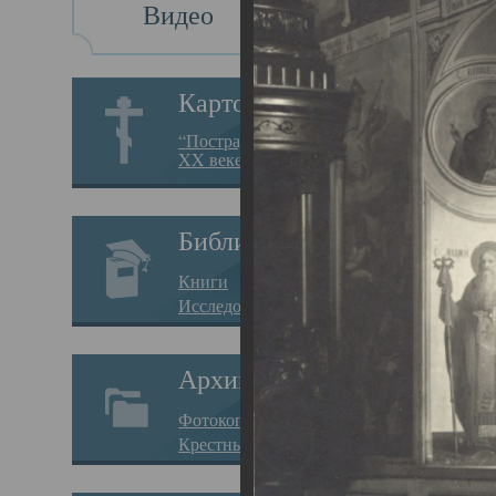
Видео
Св
Картотека
Свя
“Пострадавшие за веру в
XX веке на Севере”
23.12.
Сего
Библиотека
мере
Книги
целе
Исследования
резу
Архив
памя
Фотокопии дел
Арха
Крестные ходы
борь