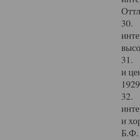
Оттл
30. 
инте
высо
31. 
и це
1929 
32. 
инте
и хо
Б.Ф. 