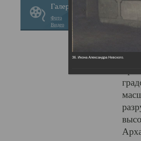
Галерея
годо
Фото
прав
Видео
кафе
Воз
Арха
36. Икона Александра Невского.
Трои
град
масш
разр
высо
Арха