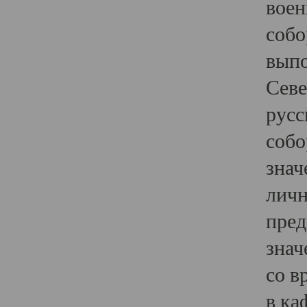
воен
собо
выпо
Севе
русс
собо
знач
личн
пред
знач
со в
в ка