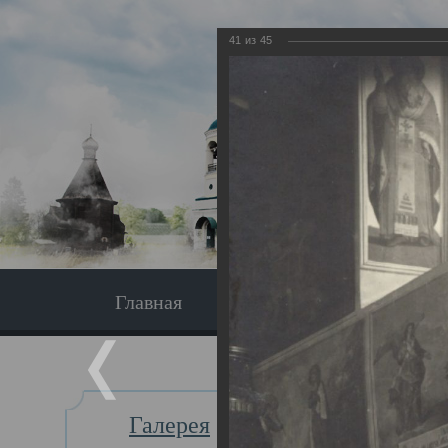
41
из
45
Главная
Экскурсия
Главная
Галерея