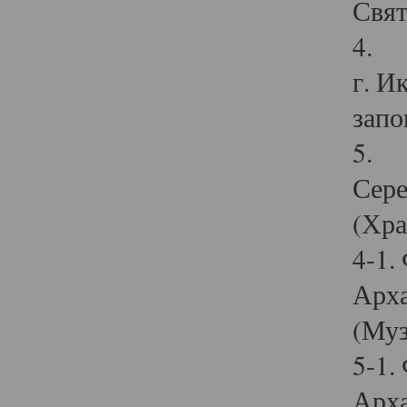
Свят
4. И
г. И
запо
5. И
Сере
(Хра
4-1.
Арха
(Муз
5-1.
Арха