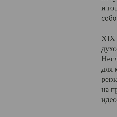
и го
собо
Явл
XIX 
духо
Несл
для 
регл
на п
идео
Поя