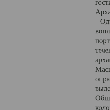
гост
Арха
Один
вопл
порт
тече
арха
Масш
опра
выде
Обши
коло