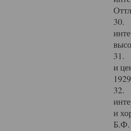
Оттл
30. 
инте
высо
31. 
и це
1929 
32. 
инте
и хо
Б.Ф. 