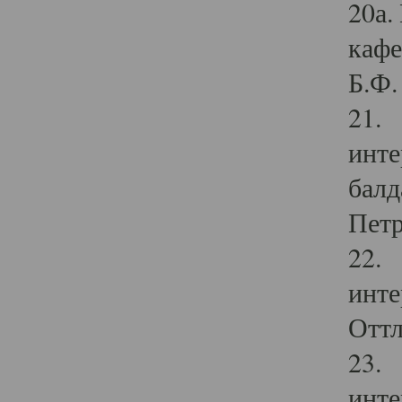
20а.
кафе
Б.Ф. 
21. 
инте
балд
Петр
22. 
инте
Оттл
23. 
инте