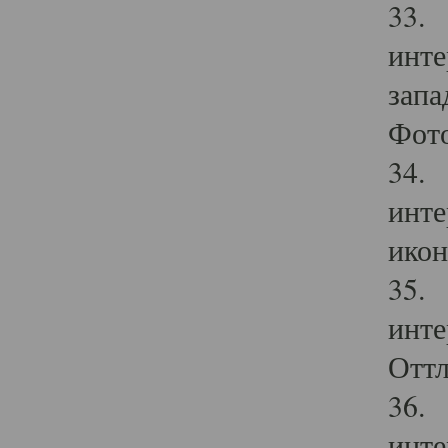
33. 
инте
запа
Фото
34. 
инте
икон
35. 
инте
Оттл
36. 
инте