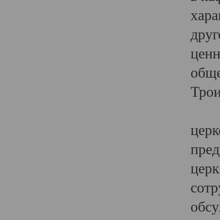
хара
друг
ценн
обще
Трои
Ярк
церк
пред
церк
сотр
обсу