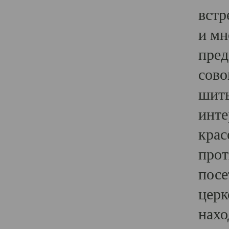
встр
и мн
пред
сово
шить
инте
крас
прот
посе
церк
нахо