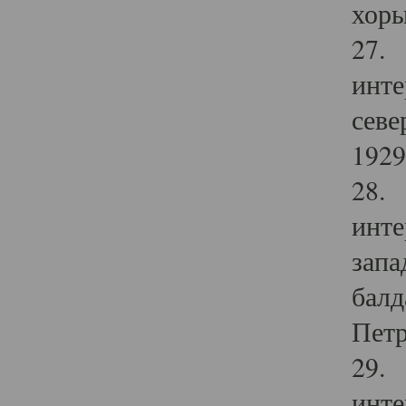
хоры
27. 
инте
севе
1929 
28. 
инте
запа
балд
Петр
29. 
инте