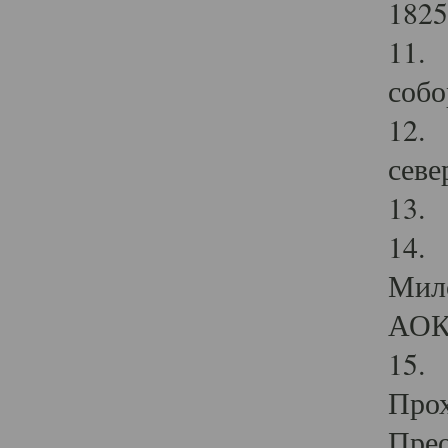
1825
11.
собо
12. 
севе
13.
14. 
Мило
АОК
15. 
Прох
Прео