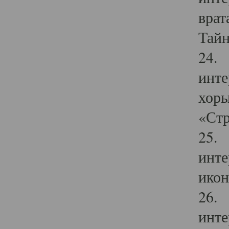
врат
Тайн
24. 
инте
хоры
«Стр
25. 
инте
икон
26. 
инте