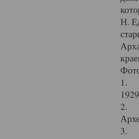
кото
Н. Е
стар
Арха
крае
Фот
1. С
1929 
2. Р
Архе
3. Ф