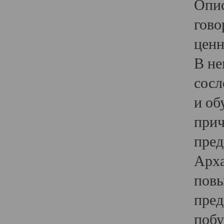
Опис
гово
ценн
В не
сосл
и об
прич
пред
Арха
повы
пред
побу