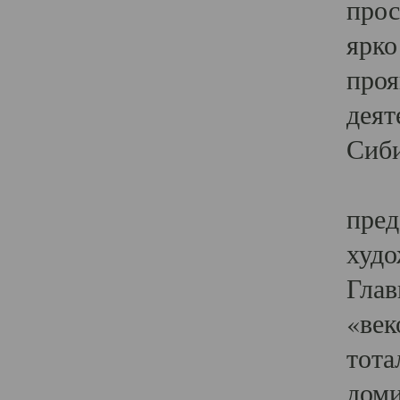
прос
ярко
проя
деят
Сиби
Одн
пред
худо
Глав
«век
тота
доми