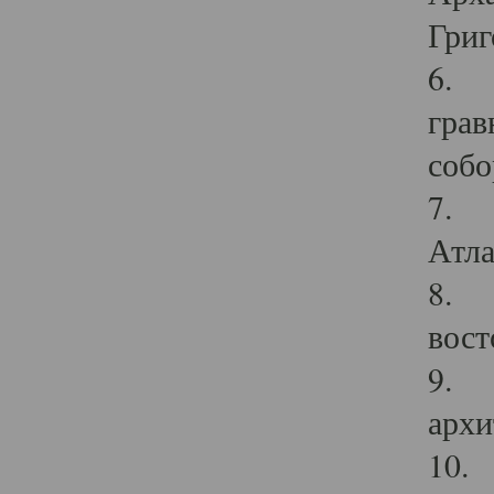
Григ
6. П
грав
собо
7. Г
Атла
8. С
вост
9. С
архи
10. 