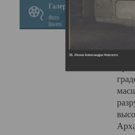
Галерея
годо
Фото
прав
Видео
кафе
Воз
Арха
36. Икона Александра Невского.
Трои
град
масш
разр
высо
Арха