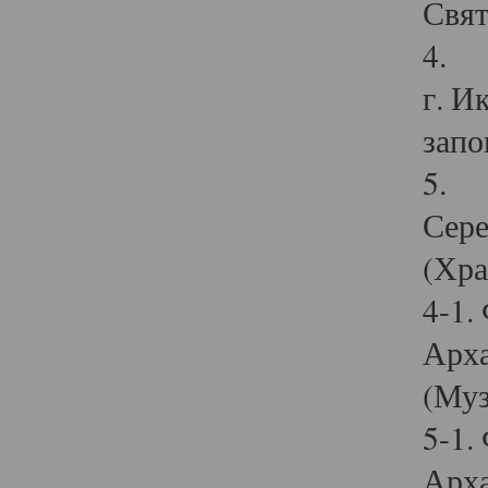
Свят
4. И
г. И
запо
5. И
Сере
(Хра
4-1.
Арха
(Муз
5-1.
Арха