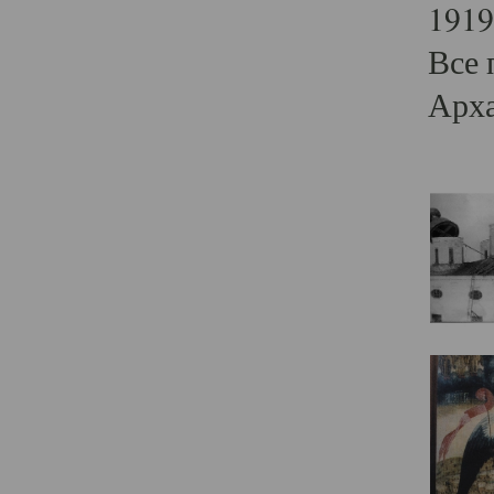
1919
Все 
Арха