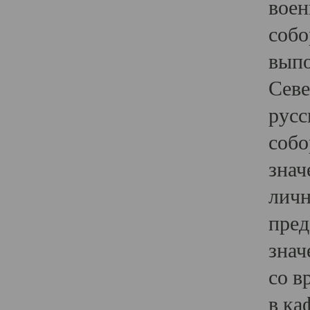
воен
собо
выпо
Севе
русс
собо
знач
личн
пред
знач
со в
в ка