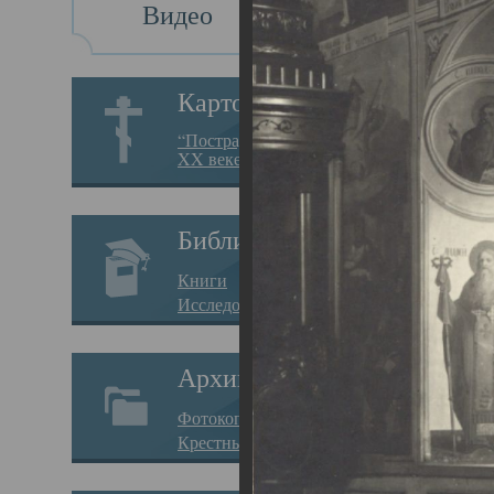
Видео
Св
Картотека
Свя
“Пострадавшие за веру в
XX веке на Севере”
23.12.
Сего
Библиотека
мере
Книги
целе
Исследования
резу
Архив
памя
Фотокопии дел
Арха
Крестные ходы
борь