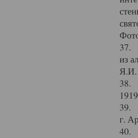
стен
свят
Фото
37. 
из а
Я.И. 
38. 
1919
39. 
г. А
40. 