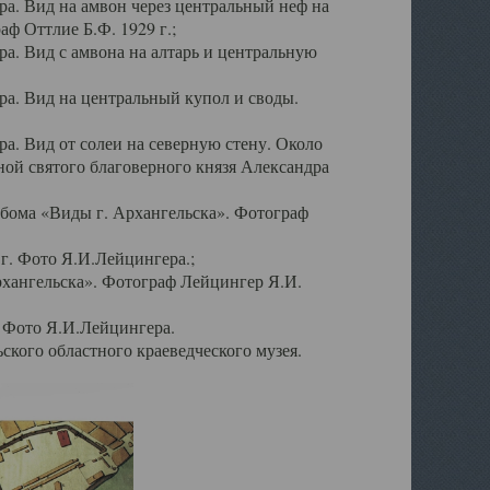
а. Вид на амвон через центральный неф на
аф Оттлие Б.Ф. 1929 г.;
. Вид с амвона на алтарь и центральную
а. Вид на центральный купол и своды.
. Вид от солеи на северную стену. Около
ой святого благоверного князя Александра
бома «Виды г. Архангельска». Фотограф
г. Фото Я.И.Лейцингера.;
рхангельска». Фотограф Лейцингер Я.И.
. Фото Я.И.Лейцингера.
кого областного краеведческого музея.