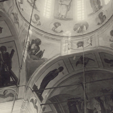
Свято-Троицкий собор
Свято-Троицкий собор Архангельска
23.12.2015
Сегодня мы можем говорить, что Архангельск в большей мере,
пострадал от целенаправленных систематических разрушений,
выдающихся памятников архитектуры. Больше всего по старом
вызванная борьбой с религией, набравшая особую силу в конце
разрушение православного центра архангельской губернии - а
собора Архангельска.
Возникнув в начале XVIII века в центре Архангельск
двухэтажный Троицкий собор, сразу превратился в зрительну
XVIII веке по масштабам ему не было равных на Севере. Впл
оставался самым высоким и значительным из городских строе
второе место, после гостиных дворов, в градостроительной ка
Один из самых больших и светлых соборов России воплотил в
портового города с отраженными в ней архитектурными тече
архангелогородской школы церковного зодчества.
Масштабность, благолепие и богатство собора, вполне оправды