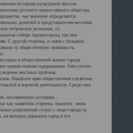
полнение историко-культурной миссии
триотизма русского православного общества.
редметов, чье значение определяется
твенных деятелей и представителям местной
тали петровские реликвии, со
альном соборе Архангельска, где они
м. С другой стороны, в связи с большой
кивали ту общественную значимость,
а.
тории и общественной жизни города
ение церкви новым содержанием. Они охотно
бсуждение местных проблем,
юзов. Наиболее ярко общественное служение
ельской и научной деятельности. Среди них
й, несомненную историко –
ауки как памятник старины, оказался лишь
ьных разрушений сотрет с лица города ту
 на которых держался город и его