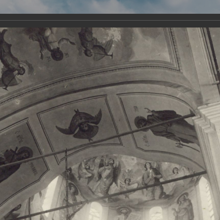
Виртуа
Новомученико
Земли А
Сайт создан по благосло
и Холмо
Наследники
Галерея
Главная
Галерея
Храмы-мученики Архангельска
Свято-Тро