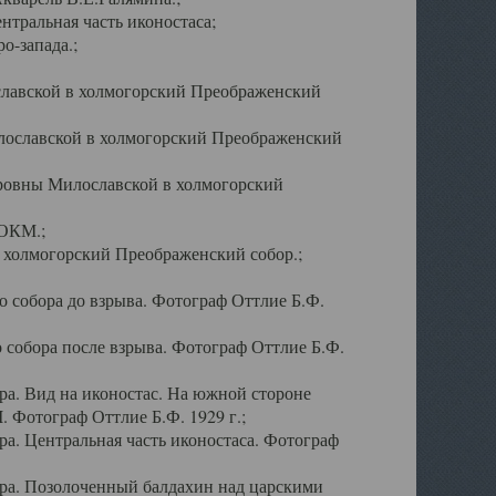
тральная часть иконостаса;
о-запада.;
славской в холмогорский Преображенский
лославской в холмогорский Преображенский
оровны Милославской в холмогорский
АОКМ.;
в холмогорский Преображенский собор.;
 собора до взрыва. Фотограф Оттлие Б.Ф.
 собора после взрыва. Фотограф Оттлие Б.Ф.
а. Вид на иконостас. На южной стороне
. Фотограф Оттлие Б.Ф. 1929 г.;
а. Центральная часть иконостаса. Фотограф
ра. Позолоченный балдахин над царскими