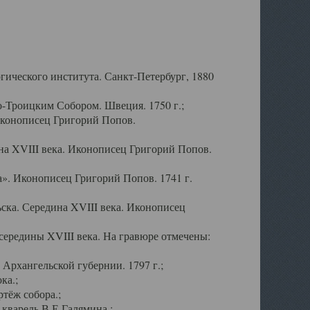
ического института. Санкт-Петербург, 1880
-Троицким Собором. Швеция. 1750 г.;
Иконописец Григорий Попов.
а XVIII века. Иконописец Григорий Попов.
». Иконописец Григорий Попов. 1741 г.
ска. Середина XVIII века. Иконописец
ередины XVIII века. На гравюре отмечены:
Архангельской губернии. 1797 г.;
ка.;
тёж собора.;
кварель В.Е.Галямина.;