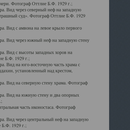
ери. Фотограф Оттлие Б.Ф. 1929 г.;
а. Вид через северный неф на западную
трашный суд». Фотограф Оттлие Б.Ф. 1929
. Вид с амвона на левое крыло первого
а. Вид через южный неф на западную стену
а. Вид с высоты западных хоров на
 Б.Ф. 1929 г.;
а. Вид на юго-восточную часть храма с
дахин, установленный над крестом,
а. Вид на северную стену храма. Фотограф
ра. Вид на южную стену и два опорных
;
тральная часть иконостаса. Фотограф
а. Вид через центральный неф на западную
Б.Ф. 1929 г.;