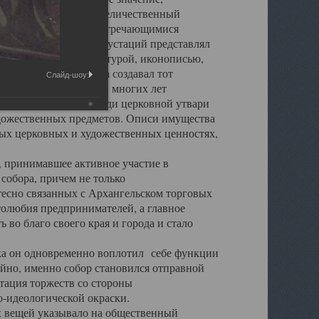
города. Обширный и величественный
ственными нигде не встречающимися
 символических инкрустаций представлял
 с живописью, скульптурой, иконописью,
ьер Троицкого храма создавал тот
Слайд-шоу:
обора, на протяжении многих лет
ице, библиотеке, среди церковной утвари
удожественных предметов. Описи имущества
ьных церковных и художественных ценностях,
, принимавшее активное участие в
собора, причем не только
 тесно связанных с Архангельском торговых
толюбия предпринимателей, а главное
во благо своего края и города и стало
 он одновременно воплотил себе функции
айно, именно собор становился отправной
тация торжеств со стороны
-идеологической окраски.
вещей указывало на общественный