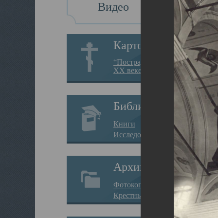
Видео
Картотека
“Пострадавшие за веру в
XX веке на Севере”
Библиотека
Книги
Исследования
Архив
Фотокопии дел
Крестные ходы