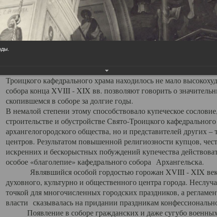
заслуженно выделяя из многочисленных культовых построек 
иконостас украшенный колоннами ионического стиля, с един
царскими вратами, изящным фронтоном и множеством резных,
собой поистине художественную ценность. В совокупности же
шитьем, многочисленными предметами церковной утвари интер
оды.
неповторимый красочный ансамбль декоративного убранства с
поражающий воображение своих посетителей. В соборной ризн
Троицкого кафедрального храма находилось не мало высокох
собора конца XVIII - XIX вв. позволяют говорить о значител
скопившемся в соборе за долгие годы.
В немалой степени этому способствовало купеческое сословие
строительстве и обустройстве Свято-Троицкого кафедрального 
архангелогородского общества, но и представителей других –
центров. Результатом повышенной религиозности купцов, чес
искренних и бескорыстных побуждений купечества действовать 
особое «благолепие» кафедрального собора Архангельска.
Являвшийся особой гордостью горожан XVIII - XIX века
духовного, культурно и общественного центра города. Неслуч
точкой для многочисленных городских праздников, а регламен
власти сказывалась на придании праздникам конфессионально
Появление в соборе гражданских и даже сугубо военных 