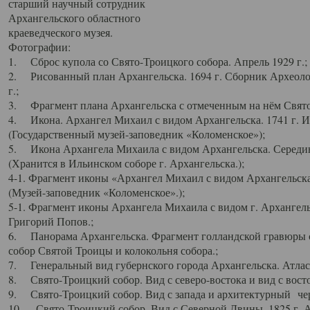
старший научный сотрудник
Архангельского областного
краеведческого музея.
Фотографии:
1. Сброс купола со Свято-Троицкого собора. Апрель 1929 г.;
2. Рисованный план Архангельска. 1694 г. Сборник Археолог
г.;
3. Фрагмент плана Архангельска с отмеченным на нём Свято
4. Икона. Архангел Михаил с видом Архангельска. 1741 г. 
(Государственный музей-заповедник «Коломенское»);
5. Икона Архангела Михаила с видом Архангельска. Середин
(Хранится в Ильинском соборе г. Архангельска.);
4-1. Фрагмент иконы «Архангел Михаил с видом Архангельска
(Музей-заповедник «Коломенское».);
5-1. Фрагмент иконы Архангела Михаила с видом г. Архангель
Григорий Попов.;
6. Панорама Архангельска. Фрагмент голландской гравюры с
собор Святой Троицы и колокольня собора.;
7. Генеральный вид губернского города Архангельска. Атлас 
8. Свято-Троицкий собор. Вид с северо-востока и вид с восто
9. Свято-Троицкий собор. Вид с запада и архитектурный чер
10. Свято-Троицкий собор. Вид с Северной Двины. 1825 г. А