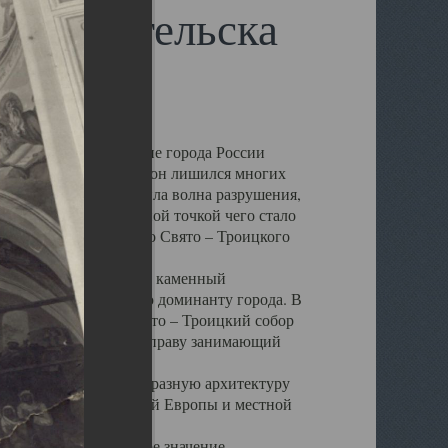
 Архангельска
 чем другие губернские города России
 в результате которых он лишился многих
у Архангельску ударила волна разрушения,
 20 –х годов. Отправной точкой чего стало
нсамбля кафедрального Свято – Троицкого
а, величественный каменный
ю и градостроительную доминанту города. В
оть до разрушения Свято – Троицкий собор
ний Архангельска, по праву занимающий
ртине Архангельска.
 себе яркую и своеобразную архитектуру
ниями России, Западной Европы и местной
вали его кафедральное значение,