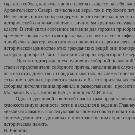
характер собора, как культурного центра взявшего на себя вы
Архангельского Севера, символа как веры, так и глубокого па
Неслучайно, описи собора содержат значительное количество п
исторической сопричастностью к личностям крупных государс
власти. В этой связи особенное значение для горожан приобре
временем большая часть которых была сосредоточена в кафедр
приобрели характер религиозного поклонения царским святыня
исторической ценностью этих гражданских вещей они подчер
которую приобрел Свято Троицкий собор на территории Север
Ярким подтверждением единения соборной церковной ис
стали и представители соборного притча, наполнившие служ
шла на сотрудничество с городской властью, на совместное о
создание научных, просветительских и благотворительных со
соборная интеллигенция проявила в развертывании просветит
Молчанов К.С., Смирнов В.А , Сибирцев М.И. и т.д.
Однако, для новой советской власти храм представляющи
художественную ценность, хотя и находился в ведении Главн
«вековым хламом». Последующая за сломом собора волна тотал
систему доминант – духовных и пространственных ориентиров,
историческая память.
Н. Едовина,