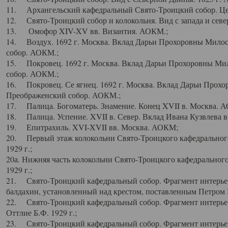
11. Архангельский кафедральный Свято-Троицкий собор. Цен
12. Свято-Троицкий собор и колокольня. Вид с запада и север
13. Омофор XIV-XV вв. Византия. АОКМ.;
14. Воздух. 1692 г. Москва. Вклад Дарьи Прохоровны Мило
собор. АОКМ.;
15. Покровец. 1692 г. Москва. Вклад Дарьи Прохоровны Ми
собор. АОКМ.;
16. Покровец. Се ягнец. 1692 г. Москва. Вклад Дарьи Прох
Преображенский собор. АОКМ.;
17. Палица. Богоматерь. Знамение. Конец XVII в. Москва. 
18. Палица. Успение. XVII в. Север. Вклад Ивана Кузвлева 
19. Епитрахиль. XVI-XVII вв. Москва. АОКМ;
20. Первый этаж колокольни Свято-Троицкого кафедрального
1929 г.;
20а. Нижняя часть колокольни Свято-Троицкого кафедрального
1929 г.;
21. Свято-Троицкий кафедральный собор. Фрагмент интерьер
балдахин, установленный над крестом, поставленным Петром I
22. Свято-Троицкий кафедральный собор. Фрагмент интерьер
Оттлие Б.Ф. 1929 г.;
23. Свято-Троицкий кафедральный собор. Фрагмент интерье