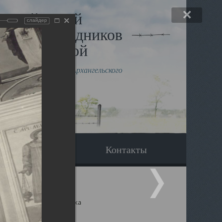
льный музей
слайдер
в и исповедников
рхангельской
влению митрополита Архангельского
горского Даниила
Вопрос-ответ
Контакты
ицкий собор Архангельска