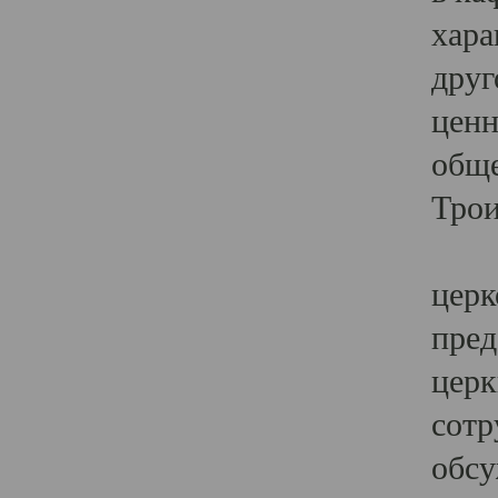
хара
друг
ценн
обще
Трои
Ярк
церк
пред
церк
сотр
обсу