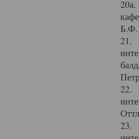
20а.
кафе
Б.Ф. 
21. 
инте
балд
Петр
22. 
инте
Оттл
23. 
инте