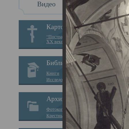
Видео
Св
Картотека
Свя
“Пострадавшие за веру в
XX веке на Севере”
23.12.
Сего
Библиотека
мере
Книги
целе
Исследования
резу
Архив
памя
Фотокопии дел
Арха
Крестные ходы
борь