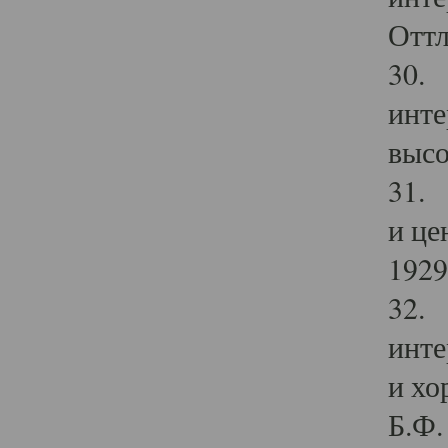
Оттл
30. 
инте
высо
31. 
и це
1929 
32. 
инте
и хо
Б.Ф. 