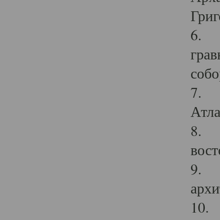
Григ
6. П
грав
собо
7. Г
Атла
8. С
вост
9. С
архи
10. 