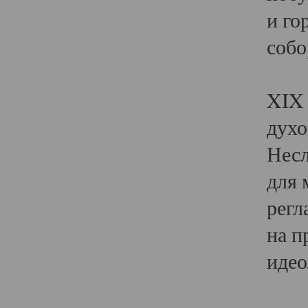
и го
собо
Явл
XIX 
духо
Несл
для 
регл
на п
идео
Поя