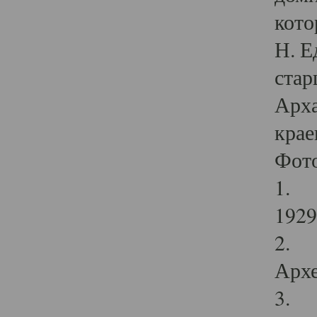
кото
Н. Е
стар
Арха
крае
Фот
1. С
1929 
2. Р
Архе
3. Ф