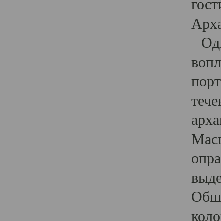
гост
Арха
Один
вопл
порт
тече
арха
Масш
опра
выде
Обши
коло