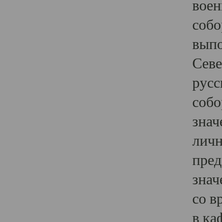
воен
собо
выпо
Севе
русс
собо
знач
личн
пред
знач
со в
в ка