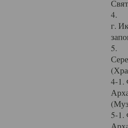
Свят
4. И
г. И
запо
5. И
Сере
(Хра
4-1.
Арха
(Муз
5-1.
Арха