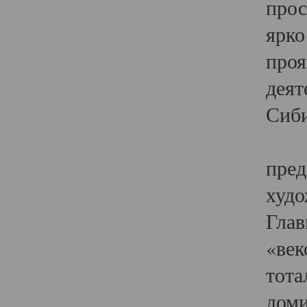
прос
ярко
проя
деят
Сиби
Одн
пред
худо
Глав
«век
тота
доми