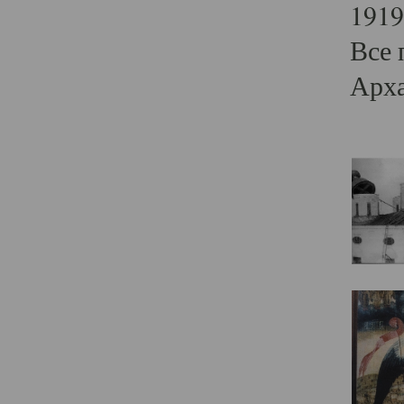
1919
Все 
Арха