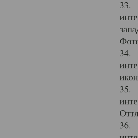
33. 
инте
запа
Фото
34. 
инте
икон
35. 
инте
Оттл
36. 
инте