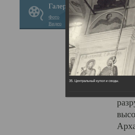
Галерея
годо
Фото
прав
Видео
кафе
Воз
Арха
Трои
град
35. Центральный купол и своды.
масш
разр
высо
Арха