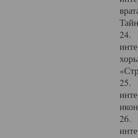
врат
Тайн
24. 
инте
хоры
«Стр
25. 
инте
икон
26. 
инте