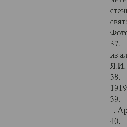
стен
свят
Фото
37. 
из а
Я.И. 
38. 
1919
39. 
г. А
40. 