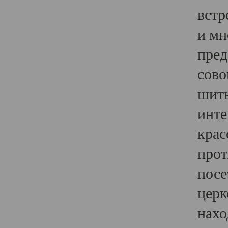
встр
и мн
пред
сово
шить
инте
крас
прот
посе
церк
нахо