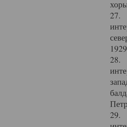
хоры
27. 
инте
севе
1929 
28. 
инте
запа
балд
Петр
29. 
инте