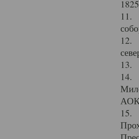
1825
11.
собо
12. 
севе
13.
14. 
Мило
АОК
15. 
Прох
Прео