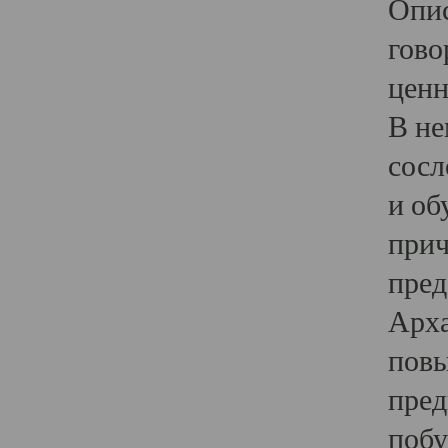
Опис
гово
ценн
В не
сосл
и об
прич
пред
Арха
повы
пред
побу