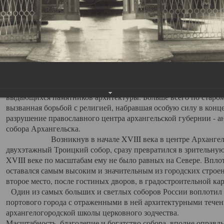
Свято-Троицкий собор
Свято-Троицкий собор Архангельска
23.12.2015
Сегодня мы можем говорить, что Архангельск в большей мере,
пострадал от целенаправленных систематических разрушений,
выдающихся памятников архитектуры. Больше всего по старом
вызванная борьбой с религией, набравшая особую силу в конце
разрушение православного центра архангельской губернии - а
собора Архангельска.
Возникнув в начале XVIII века в центре Архангельск
двухэтажный Троицкий собор, сразу превратился в зрительну
XVIII веке по масштабам ему не было равных на Севере. Впл
оставался самым высоким и значительным из городских строе
второе место, после гостиных дворов, в градостроительной ка
Один из самых больших и светлых соборов России воплотил в
портового города с отраженными в ней архитектурными тече
архангелогородской школы церковного зодчества.
Масштабность, благолепие и богатство собора, вполне оправды