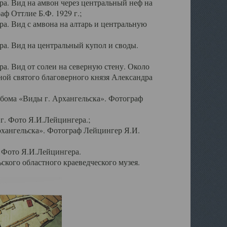
а. Вид на амвон через центральный неф на
аф Оттлие Б.Ф. 1929 г.;
. Вид с амвона на алтарь и центральную
а. Вид на центральный купол и своды.
. Вид от солеи на северную стену. Около
ой святого благоверного князя Александра
бома «Виды г. Архангельска». Фотограф
г. Фото Я.И.Лейцингера.;
рхангельска». Фотограф Лейцингер Я.И.
. Фото Я.И.Лейцингера.
кого областного краеведческого музея.