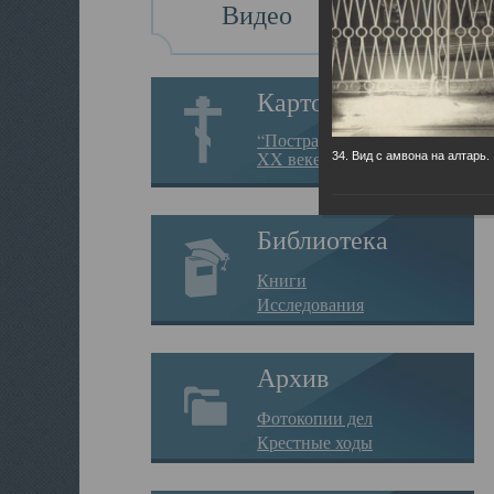
Видео
Картотека
“Пострадавшие за веру в
XX веке на Севере”
34. Вид с амвона на алтарь.
Библиотека
Книги
Исследования
Архив
Фотокопии дел
Крестные ходы