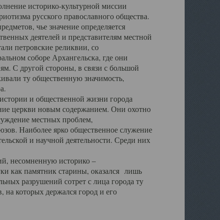
полнение историко-культурной миссии
триотизма русского православного общества.
редметов, чье значение определяется
твенных деятелей и представителям местной
тали петровские реликвии, со
альном соборе Архангельска, где они
м. С другой стороны, в связи с большой
кивали ту общественную значимость,
а.
тории и общественной жизни города
ение церкви новым содержанием. Они охотно
бсуждение местных проблем,
юзов. Наиболее ярко общественное служение
ельской и научной деятельности. Среди них
й, несомненную историко –
ауки как памятник старины, оказался лишь
ьных разрушений сотрет с лица города ту
 на которых держался город и его