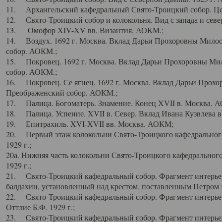
11. Архангельский кафедральный Свято-Троицкий собор. Цен
12. Свято-Троицкий собор и колокольня. Вид с запада и север
13. Омофор XIV-XV вв. Византия. АОКМ.;
14. Воздух. 1692 г. Москва. Вклад Дарьи Прохоровны Мило
собор. АОКМ.;
15. Покровец. 1692 г. Москва. Вклад Дарьи Прохоровны Ми
собор. АОКМ.;
16. Покровец. Се ягнец. 1692 г. Москва. Вклад Дарьи Прох
Преображенский собор. АОКМ.;
17. Палица. Богоматерь. Знамение. Конец XVII в. Москва. 
18. Палица. Успение. XVII в. Север. Вклад Ивана Кузвлева 
19. Епитрахиль. XVI-XVII вв. Москва. АОКМ;
20. Первый этаж колокольни Свято-Троицкого кафедрального
1929 г.;
20а. Нижняя часть колокольни Свято-Троицкого кафедрального
1929 г.;
21. Свято-Троицкий кафедральный собор. Фрагмент интерьер
балдахин, установленный над крестом, поставленным Петром I
22. Свято-Троицкий кафедральный собор. Фрагмент интерьер
Оттлие Б.Ф. 1929 г.;
23. Свято-Троицкий кафедральный собор. Фрагмент интерье