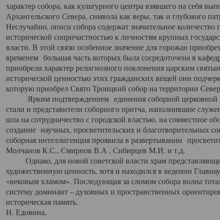
характер собора, как культурного центра взявшего на себя вы
Архангельского Севера, символа как веры, так и глубокого па
Неслучайно, описи собора содержат значительное количество п
исторической сопричастностью к личностям крупных государс
власти. В этой связи особенное значение для горожан приобре
временем большая часть которых была сосредоточена в кафедр
приобрели характер религиозного поклонения царским святыня
исторической ценностью этих гражданских вещей они подчер
которую приобрел Свято Троицкий собор на территории Север
Ярким подтверждением единения соборной церковной ис
стали и представители соборного притча, наполнившие служ
шла на сотрудничество с городской властью, на совместное о
создание научных, просветительских и благотворительных со
соборная интеллигенция проявила в развертывании просветит
Молчанов К.С., Смирнов В.А , Сибирцев М.И. и т.д.
Однако, для новой советской власти храм представляющи
художественную ценность, хотя и находился в ведении Главн
«вековым хламом». Последующая за сломом собора волна тотал
систему доминант – духовных и пространственных ориентиров,
историческая память.
Н. Едовина,