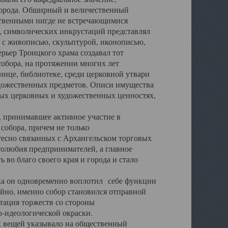
города. Обширный и величественный
ственными нигде не встречающимися
 символических инкрустаций представлял
 с живописью, скульптурой, иконописью,
ьер Троицкого храма создавал тот
обора, на протяжении многих лет
ице, библиотеке, среди церковной утвари
удожественных предметов. Описи имущества
ьных церковных и художественных ценностях,
, принимавшее активное участие в
собора, причем не только
 тесно связанных с Архангельском торговых
толюбия предпринимателей, а главное
во благо своего края и города и стало
 он одновременно воплотил себе функции
айно, именно собор становился отправной
тация торжеств со стороны
-идеологической окраски.
вещей указывало на общественный