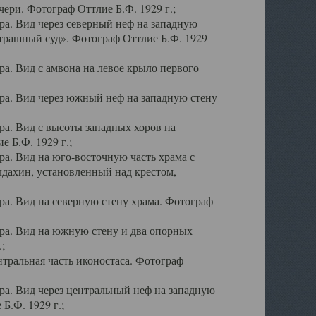
ери. Фотограф Оттлие Б.Ф. 1929 г.;
а. Вид через северный неф на западную
трашный суд». Фотограф Оттлие Б.Ф. 1929
. Вид с амвона на левое крыло первого
а. Вид через южный неф на западную стену
а. Вид с высоты западных хоров на
 Б.Ф. 1929 г.;
а. Вид на юго-восточную часть храма с
дахин, установленный над крестом,
а. Вид на северную стену храма. Фотограф
ра. Вид на южную стену и два опорных
;
тральная часть иконостаса. Фотограф
а. Вид через центральный неф на западную
Б.Ф. 1929 г.;