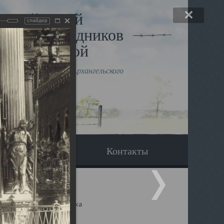
льный музей
слайдер
в и исповедников
рхангельской
влению митрополита Архангельского
горского Даниила
Вопрос-ответ
Контакты
ицкий собор Архангельска