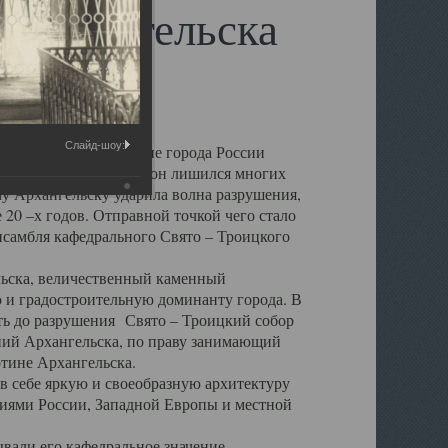
 Архангельска
Слайд-шоу:
 чем другие губернские города России
 в результате которых он лишился многих
у Архангельску ударила волна разрушения,
 20 –х годов. Отправной точкой чего стало
нсамбля кафедрального Свято – Троицкого
а, величественный каменный
ю и градостроительную доминанту города. В
оть до разрушения Свято – Троицкий собор
ний Архангельска, по праву занимающий
ртине Архангельска.
 себе яркую и своеобразную архитектуру
ниями России, Западной Европы и местной
вали его кафедральное значение,