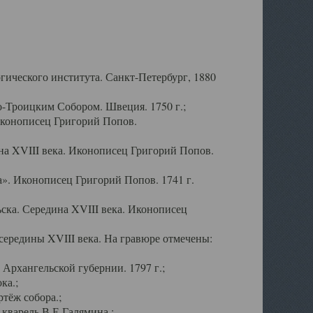
ического института. Санкт-Петербург, 1880
-Троицким Собором. Швеция. 1750 г.;
Иконописец Григорий Попов.
а XVIII века. Иконописец Григорий Попов.
». Иконописец Григорий Попов. 1741 г.
ска. Середина XVIII века. Иконописец
ередины XVIII века. На гравюре отмечены:
Архангельской губернии. 1797 г.;
ка.;
тёж собора.;
кварель В.Е.Галямина.;