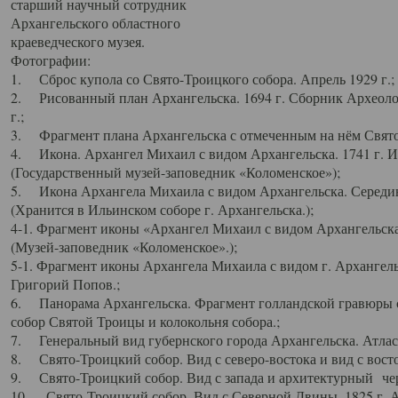
старший научный сотрудник
Архангельского областного
краеведческого музея.
Фотографии:
1. Сброс купола со Свято-Троицкого собора. Апрель 1929 г.;
2. Рисованный план Архангельска. 1694 г. Сборник Археолог
г.;
3. Фрагмент плана Архангельска с отмеченным на нём Свято
4. Икона. Архангел Михаил с видом Архангельска. 1741 г. 
(Государственный музей-заповедник «Коломенское»);
5. Икона Архангела Михаила с видом Архангельска. Середин
(Хранится в Ильинском соборе г. Архангельска.);
4-1. Фрагмент иконы «Архангел Михаил с видом Архангельска
(Музей-заповедник «Коломенское».);
5-1. Фрагмент иконы Архангела Михаила с видом г. Архангель
Григорий Попов.;
6. Панорама Архангельска. Фрагмент голландской гравюры с
собор Святой Троицы и колокольня собора.;
7. Генеральный вид губернского города Архангельска. Атлас 
8. Свято-Троицкий собор. Вид с северо-востока и вид с восто
9. Свято-Троицкий собор. Вид с запада и архитектурный чер
10. Свято-Троицкий собор. Вид с Северной Двины. 1825 г. А