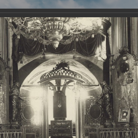
Виртуа
Новомученико
Земли А
Сайт создан по благосло
и Холмо
Наследники
Галерея
Главная
Галерея
Храмы-мученики Архангельска
Свято-Тро