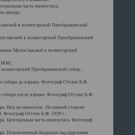
тральная часть иконостаса;
о-запада.;
славской в холмогорский Преображенский
лославской в холмогорский Преображенский
оровны Милославской в холмогорский
АОКМ.;
в холмогорский Преображенский собор.;
 собора до взрыва. Фотограф Оттлие Б.Ф.
 собора после взрыва. Фотограф Оттлие Б.Ф.
а. Вид на иконостас. На южной стороне
. Фотограф Оттлие Б.Ф. 1929 г.;
а. Центральная часть иконостаса. Фотограф
ра. Позолоченный балдахин над царскими