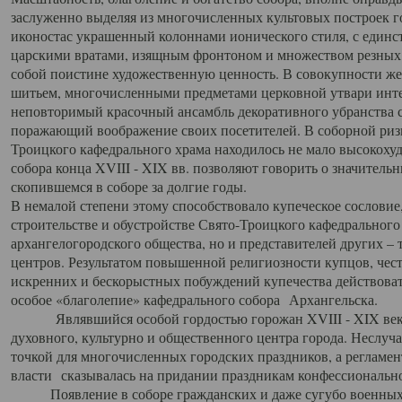
заслуженно выделяя из многочисленных культовых построек 
иконостас украшенный колоннами ионического стиля, с един
царскими вратами, изящным фронтоном и множеством резных,
собой поистине художественную ценность. В совокупности же
шитьем, многочисленными предметами церковной утвари интер
неповторимый красочный ансамбль декоративного убранства с
поражающий воображение своих посетителей. В соборной ризн
Троицкого кафедрального храма находилось не мало высокох
собора конца XVIII - XIX вв. позволяют говорить о значител
скопившемся в соборе за долгие годы.
В немалой степени этому способствовало купеческое сословие
строительстве и обустройстве Свято-Троицкого кафедрального 
архангелогородского общества, но и представителей других –
центров. Результатом повышенной религиозности купцов, чес
искренних и бескорыстных побуждений купечества действовать 
особое «благолепие» кафедрального собора Архангельска.
Являвшийся особой гордостью горожан XVIII - XIX века
духовного, культурно и общественного центра города. Неслуч
точкой для многочисленных городских праздников, а регламен
власти сказывалась на придании праздникам конфессионально
Появление в соборе гражданских и даже сугубо военных 