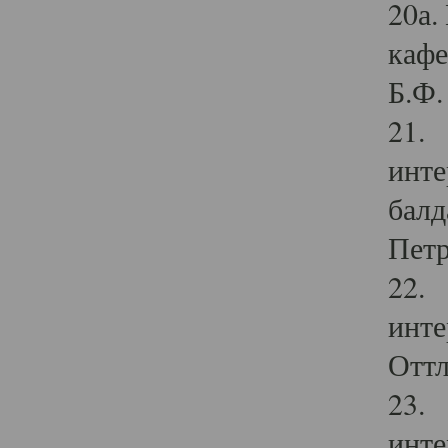
20а.
кафе
Б.Ф. 
21. 
инте
балд
Петр
22. 
инте
Оттл
23. 
инте