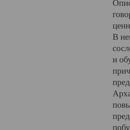
Опис
гово
ценн
В не
сосл
и об
прич
пред
Арха
повы
пред
побу