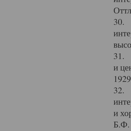
Оттл
30. 
инте
высо
31. 
и це
1929 
32. 
инте
и хо
Б.Ф. 