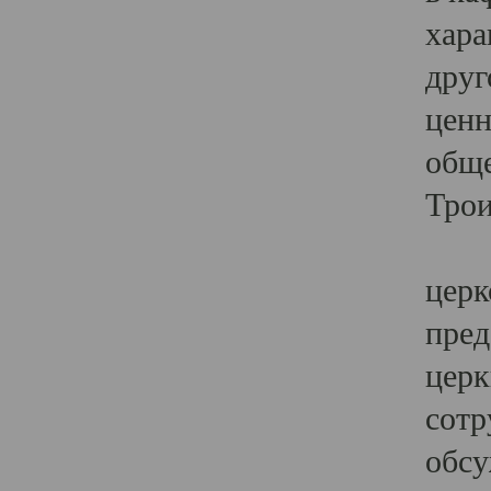
хара
друг
ценн
обще
Трои
Ярк
церк
пред
церк
сотр
обсу