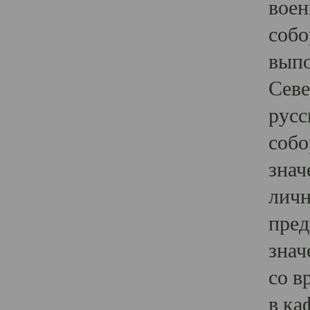
воен
собо
выпо
Севе
русс
собо
знач
личн
пред
знач
со в
в ка