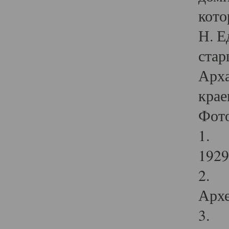
кото
Н. Е
стар
Арха
крае
Фот
1. С
1929 
2. Р
Архе
3. Ф