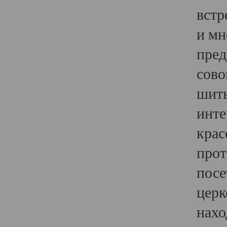
встр
и мн
пред
сово
шить
инте
крас
прот
посе
церк
нахо