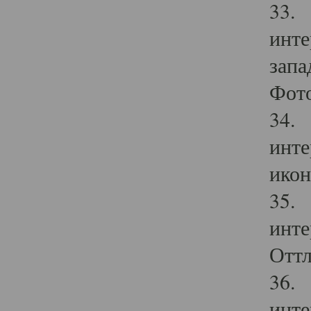
33. 
инте
запа
Фото
34. 
инте
икон
35. 
инте
Оттл
36. 
инте