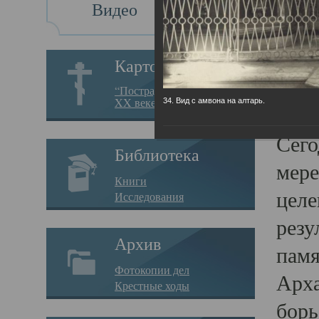
Видео
Св
Картотека
Свя
“Пострадавшие за веру в
XX веке на Севере”
34. Вид с амвона на алтарь.
23.12.
Сего
Библиотека
мере
Книги
целе
Исследования
резу
Архив
памя
Фотокопии дел
Арха
Крестные ходы
борь