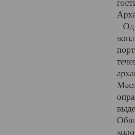
гост
Арха
Один
вопл
порт
тече
арха
Масш
опра
выде
Обши
коло