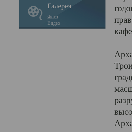
Галерея
годо
Фото
прав
Видео
кафе
Воз
Арха
Трои
град
масш
разр
высо
Арха