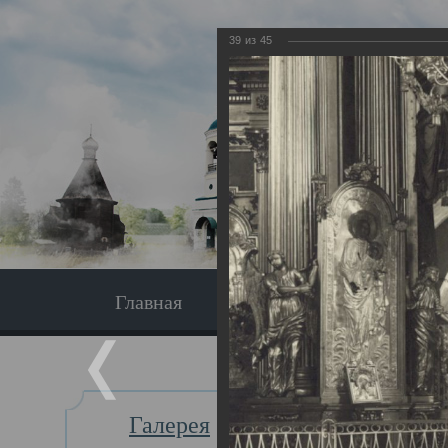
39
из
45
Главная
Экскурсия
Главная
Галерея