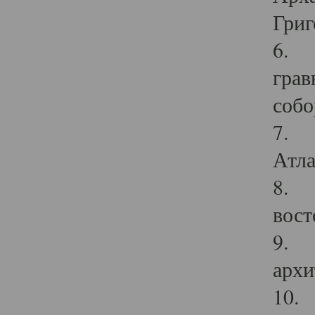
Григ
6. П
грав
собо
7. Г
Атла
8. С
вост
9. С
архи
10. 