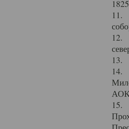
1825
11.
собо
12. 
севе
13.
14. 
Мило
АОК
15. 
Прох
Прео