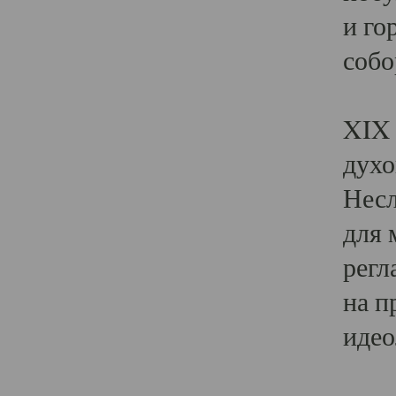
и го
собо
Явл
XIX 
духо
Несл
для 
регл
на п
идео
Поя