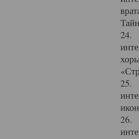
врат
Тайн
24. 
инте
хоры
«Стр
25. 
инте
икон
26. 
инте