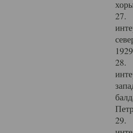
хоры
27. 
инте
севе
1929 
28. 
инте
запа
балд
Петр
29. 
инте