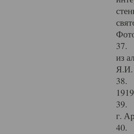
стен
свят
Фото
37. 
из а
Я.И. 
38. 
1919
39. 
г. А
40. 