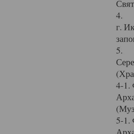
Свят
4. И
г. И
запо
5. И
Сере
(Хра
4-1.
Арха
(Муз
5-1.
Арха