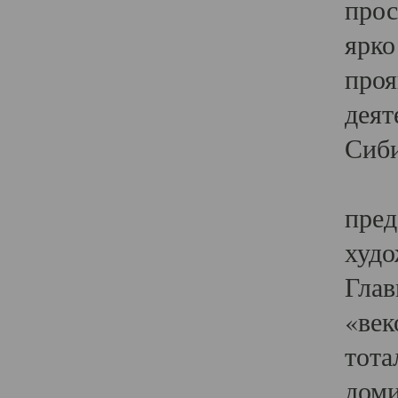
прос
ярко
проя
деят
Сиби
Одн
пред
худо
Глав
«век
тота
доми