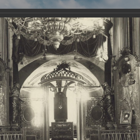
Виртуа
Новомученико
Земли А
Сайт создан по благосло
и Холмо
Наследники
Галерея
Главная
Галерея
Храмы-мученики Архангельска
Свято-Тро