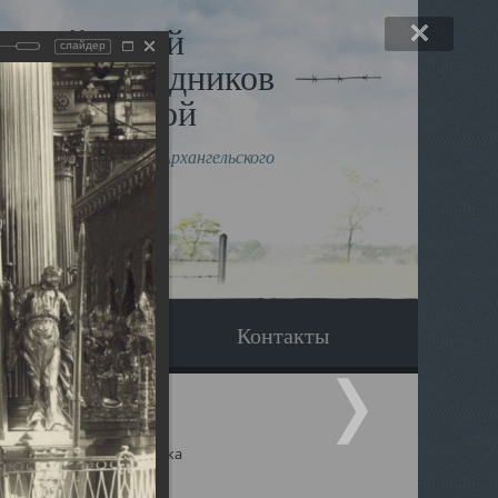
льный музей
слайдер
в и исповедников
рхангельской
влению митрополита Архангельского
горского Даниила
Вопрос-ответ
Контакты
ицкий собор Архангельска