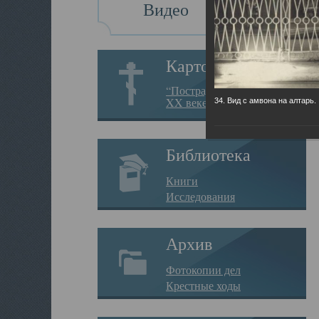
Видео
Картотека
“Пострадавшие за веру в
XX веке на Севере”
34. Вид с амвона на алтарь.
Библиотека
Книги
Исследования
Архив
Фотокопии дел
Крестные ходы