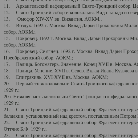
11. Архангельский кафедральный Свято-Троицкий собор. Цен
12. Свято-Троицкий собор и колокольня. Вид с запада и север
13. Омофор XIV-XV вв. Византия. АОКМ.;
14. Воздух. 1692 г. Москва. Вклад Дарьи Прохоровны Мило
собор. АОКМ.;
15. Покровец. 1692 г. Москва. Вклад Дарьи Прохоровны Ми
собор. АОКМ.;
16. Покровец. Се ягнец. 1692 г. Москва. Вклад Дарьи Прох
Преображенский собор. АОКМ.;
17. Палица. Богоматерь. Знамение. Конец XVII в. Москва. 
18. Палица. Успение. XVII в. Север. Вклад Ивана Кузвлева 
19. Епитрахиль. XVI-XVII вв. Москва. АОКМ;
20. Первый этаж колокольни Свято-Троицкого кафедрального
1929 г.;
20а. Нижняя часть колокольни Свято-Троицкого кафедрального
1929 г.;
21. Свято-Троицкий кафедральный собор. Фрагмент интерьер
балдахин, установленный над крестом, поставленным Петром I
22. Свято-Троицкий кафедральный собор. Фрагмент интерьер
Оттлие Б.Ф. 1929 г.;
23. Свято-Троицкий кафедральный собор. Фрагмент интерье