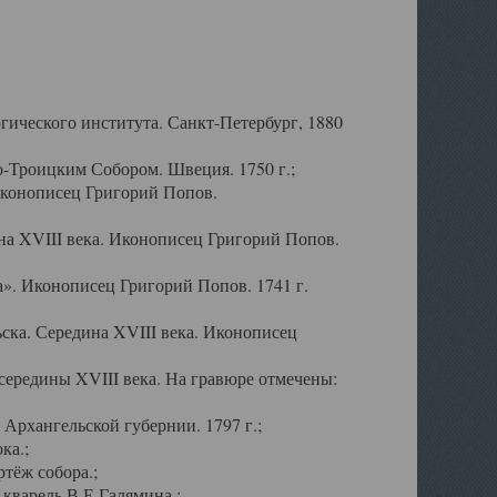
ического института. Санкт-Петербург, 1880
-Троицким Собором. Швеция. 1750 г.;
Иконописец Григорий Попов.
а XVIII века. Иконописец Григорий Попов.
». Иконописец Григорий Попов. 1741 г.
ска. Середина XVIII века. Иконописец
ередины XVIII века. На гравюре отмечены:
Архангельской губернии. 1797 г.;
ка.;
тёж собора.;
кварель В.Е.Галямина.;