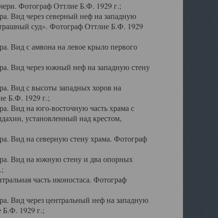
ери. Фотограф Оттлие Б.Ф. 1929 г.;
а. Вид через северный неф на западную
трашный суд». Фотограф Оттлие Б.Ф. 1929
. Вид с амвона на левое крыло первого
а. Вид через южный неф на западную стену
а. Вид с высоты западных хоров на
 Б.Ф. 1929 г.;
а. Вид на юго-восточную часть храма с
дахин, установленный над крестом,
а. Вид на северную стену храма. Фотограф
ра. Вид на южную стену и два опорных
;
тральная часть иконостаса. Фотограф
а. Вид через центральный неф на западную
Б.Ф. 1929 г.;