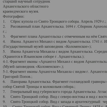
старший научный сотрудник
Архангельского областного
краеведческого музея.
Фотографии:
1. Сброс купола со Свято-Троицкого собора. Апрель 1929 г.;
2. Рисованный план Архангельска. 1694 г. Сборник Археолог
г.;
3. Фрагмент плана Архангельска с отмеченным на нём Свято
4. Икона. Архангел Михаил с видом Архангельска. 1741 г. 
(Государственный музей-заповедник «Коломенское»);
5. Икона Архангела Михаила с видом Архангельска. Середин
(Хранится в Ильинском соборе г. Архангельска.);
4-1. Фрагмент иконы «Архангел Михаил с видом Архангельска
(Музей-заповедник «Коломенское».);
5-1. Фрагмент иконы Архангела Михаила с видом г. Архангель
Григорий Попов.;
6. Панорама Архангельска. Фрагмент голландской гравюры с
собор Святой Троицы и колокольня собора.;
7. Генеральный вид губернского города Архангельска. Атлас 
8. Свято-Троицкий собор. Вид с северо-востока и вид с восто
9. Свято-Троицкий собор. Вид с запада и архитектурный чер
10. Свято-Троицкий собор. Вид с Северной Двины. 1825 г. А