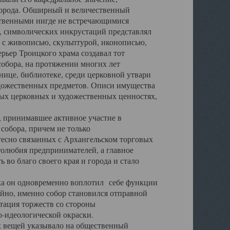
города. Обширный и величественный
ственными нигде не встречающимися
 символических инкрустаций представлял
 с живописью, скульптурой, иконописью,
ьер Троицкого храма создавал тот
обора, на протяжении многих лет
ице, библиотеке, среди церковной утвари
удожественных предметов. Описи имущества
ьных церковных и художественных ценностях,
, принимавшее активное участие в
собора, причем не только
 тесно связанных с Архангельском торговых
толюбия предпринимателей, а главное
во благо своего края и города и стало
 он одновременно воплотил себе функции
айно, именно собор становился отправной
тация торжеств со стороны
-идеологической окраски.
вещей указывало на общественный