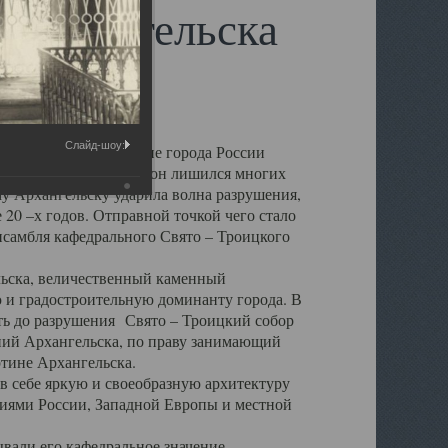
 Архангельска
Слайд-шоу:
 чем другие губернские города России
 в результате которых он лишился многих
у Архангельску ударила волна разрушения,
 20 –х годов. Отправной точкой чего стало
нсамбля кафедрального Свято – Троицкого
а, величественный каменный
ю и градостроительную доминанту города. В
оть до разрушения Свято – Троицкий собор
ний Архангельска, по праву занимающий
ртине Архангельска.
 себе яркую и своеобразную архитектуру
ниями России, Западной Европы и местной
вали его кафедральное значение,