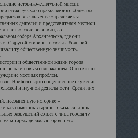
полнение историко-культурной миссии
триотизма русского православного общества.
редметов, чье значение определяется
твенных деятелей и представителям местной
тали петровские реликвии, со
альном соборе Архангельска, где они
м. С другой стороны, в связи с большой
кивали ту общественную значимость,
а.
тории и общественной жизни города
ение церкви новым содержанием. Они охотно
бсуждение местных проблем,
юзов. Наиболее ярко общественное служение
ельской и научной деятельности. Среди них
й, несомненную историко –
ауки как памятник старины, оказался лишь
ьных разрушений сотрет с лица города ту
 на которых держался город и его