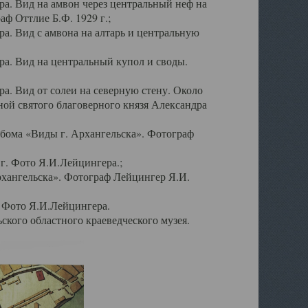
а. Вид на амвон через центральный неф на
аф Оттлие Б.Ф. 1929 г.;
. Вид с амвона на алтарь и центральную
а. Вид на центральный купол и своды.
. Вид от солеи на северную стену. Около
ой святого благоверного князя Александра
бома «Виды г. Архангельска». Фотограф
г. Фото Я.И.Лейцингера.;
рхангельска». Фотограф Лейцингер Я.И.
. Фото Я.И.Лейцингера.
кого областного краеведческого музея.