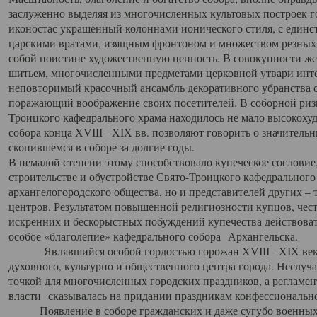
заслуженно выделяя из многочисленных культовых построек 
иконостас украшенный колоннами ионического стиля, с един
царскими вратами, изящным фронтоном и множеством резных,
собой поистине художественную ценность. В совокупности же
шитьем, многочисленными предметами церковной утвари интер
неповторимый красочный ансамбль декоративного убранства с
поражающий воображение своих посетителей. В соборной ризн
Троицкого кафедрального храма находилось не мало высокох
собора конца XVIII - XIX вв. позволяют говорить о значител
скопившемся в соборе за долгие годы.
В немалой степени этому способствовало купеческое сословие
строительстве и обустройстве Свято-Троицкого кафедрального 
архангелогородского общества, но и представителей других –
центров. Результатом повышенной религиозности купцов, чес
искренних и бескорыстных побуждений купечества действовать 
особое «благолепие» кафедрального собора Архангельска.
Являвшийся особой гордостью горожан XVIII - XIX века
духовного, культурно и общественного центра города. Неслуч
точкой для многочисленных городских праздников, а регламен
власти сказывалась на придании праздникам конфессионально
Появление в соборе гражданских и даже сугубо военных 