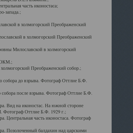
тральная часть иконостаса;
о-запада.;
славской в холмогорский Преображенский
лославской в холмогорский Преображенский
оровны Милославской в холмогорский
АОКМ.;
в холмогорский Преображенский собор.;
 собора до взрыва. Фотограф Оттлие Б.Ф.
 собора после взрыва. Фотограф Оттлие Б.Ф.
а. Вид на иконостас. На южной стороне
. Фотограф Оттлие Б.Ф. 1929 г.;
а. Центральная часть иконостаса. Фотограф
ра. Позолоченный балдахин над царскими