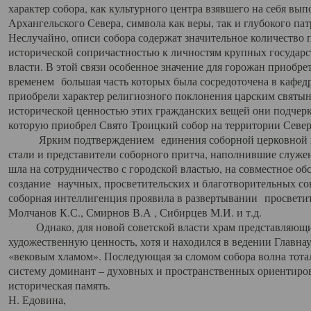
характер собора, как культурного центра взявшего на себя вы
Архангельского Севера, символа как веры, так и глубокого па
Неслучайно, описи собора содержат значительное количество п
исторической сопричастностью к личностям крупных государс
власти. В этой связи особенное значение для горожан приобре
временем большая часть которых была сосредоточена в кафедр
приобрели характер религиозного поклонения царским святыня
исторической ценностью этих гражданских вещей они подчер
которую приобрел Свято Троицкий собор на территории Север
Ярким подтверждением единения соборной церковной ис
стали и представители соборного притча, наполнившие служ
шла на сотрудничество с городской властью, на совместное о
создание научных, просветительских и благотворительных со
соборная интеллигенция проявила в развертывании просветит
Молчанов К.С., Смирнов В.А , Сибирцев М.И. и т.д.
Однако, для новой советской власти храм представляющи
художественную ценность, хотя и находился в ведении Главн
«вековым хламом». Последующая за сломом собора волна тотал
систему доминант – духовных и пространственных ориентиров,
историческая память.
Н. Едовина,