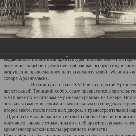
Свято-Троицкий собор
Свято-Троицкий собор Архангельска
23.12.2015
Сегодня мы можем говорить, что Архангельск в большей мере,
пострадал от целенаправленных систематических разрушений,
выдающихся памятников архитектуры. Больше всего по старом
вызванная борьбой с религией, набравшая особую силу в конце
разрушение православного центра архангельской губернии - а
собора Архангельска.
Возникнув в начале XVIII века в центре Архангельск
двухэтажный Троицкий собор, сразу превратился в зрительну
XVIII веке по масштабам ему не было равных на Севере. Впл
оставался самым высоким и значительным из городских строе
второе место, после гостиных дворов, в градостроительной ка
Один из самых больших и светлых соборов России воплотил в
портового города с отраженными в ней архитектурными тече
архангелогородской школы церковного зодчества.
Масштабность, благолепие и богатство собора, вполне оправды