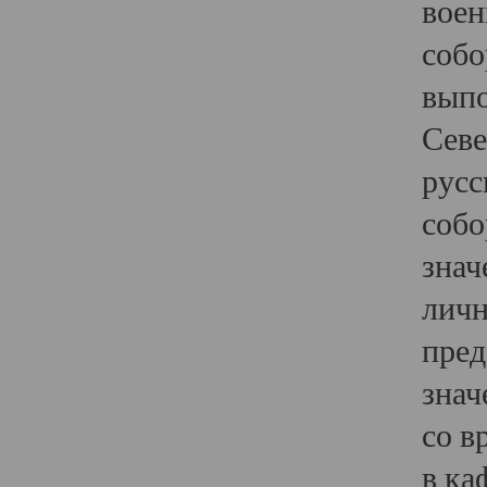
воен
собо
выпо
Севе
русс
собо
знач
личн
пред
знач
со в
в ка