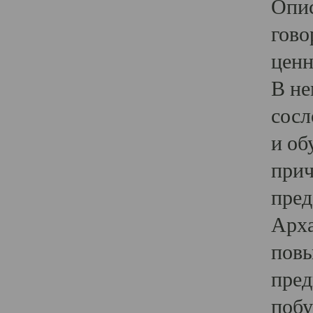
Опис
гово
ценн
В не
сосл
и об
прич
пред
Арха
повы
пред
побу