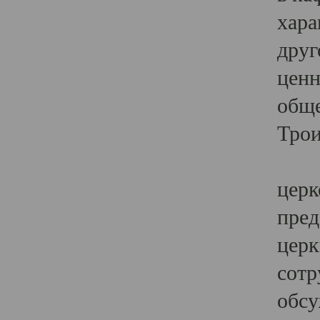
хара
друг
ценн
обще
Трои
Ярк
церк
пред
церк
сотр
обсу