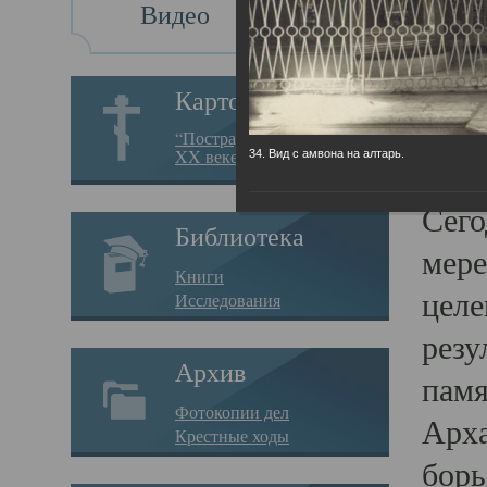
Видео
Св
Картотека
Свя
“Пострадавшие за веру в
XX веке на Севере”
34. Вид с амвона на алтарь.
23.12.
Сего
Библиотека
мере
Книги
целе
Исследования
резу
Архив
памя
Фотокопии дел
Арха
Крестные ходы
борь