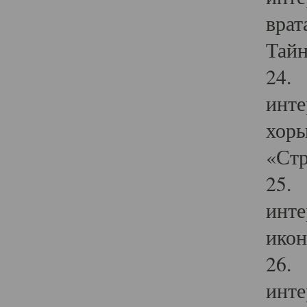
врат
Тайн
24. 
инте
хоры
«Стр
25. 
инте
икон
26. 
инте