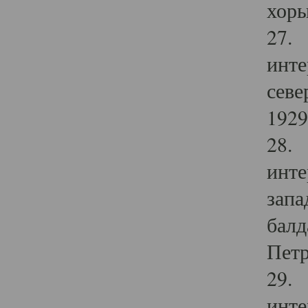
хоры
27. 
инте
севе
1929 
28. 
инте
запа
балд
Петр
29. 
инте