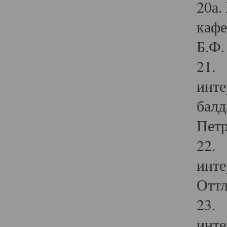
20а.
кафе
Б.Ф. 
21. 
инте
балд
Петр
22. 
инте
Оттл
23. 
инте