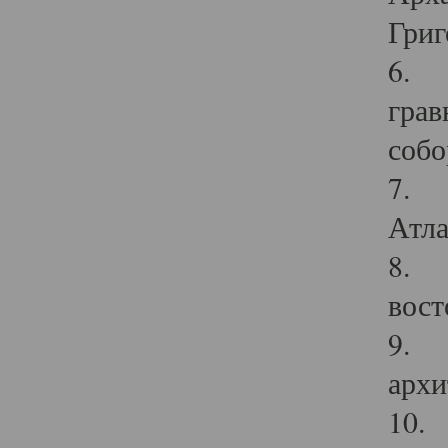
Григ
6. П
грав
собо
7. Г
Атла
8. С
вост
9. С
архи
10. 