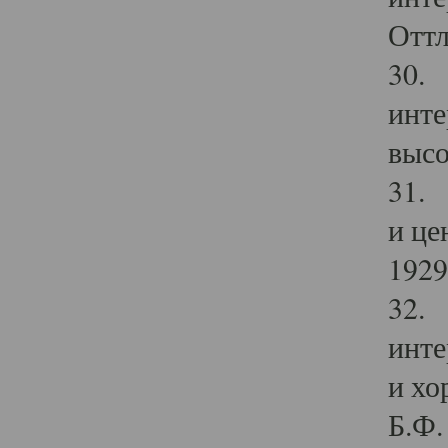
Оттл
30. 
инте
высо
31. 
и це
1929 
32. 
инте
и хо
Б.Ф. 