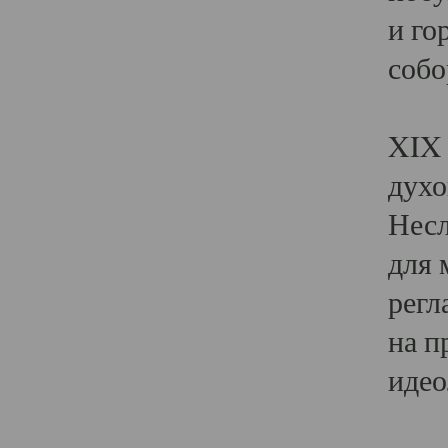
и го
собо
Явл
XIX 
духо
Несл
для 
регл
на п
идео
Поя