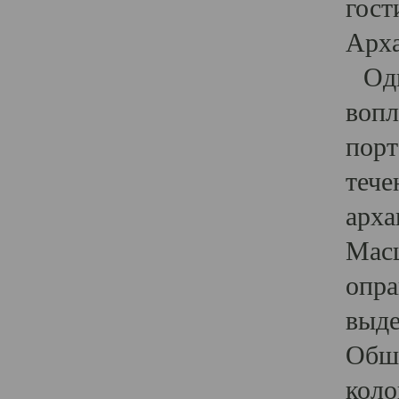
гост
Арха
Один
вопл
порт
тече
арха
Масш
опра
выде
Обши
коло