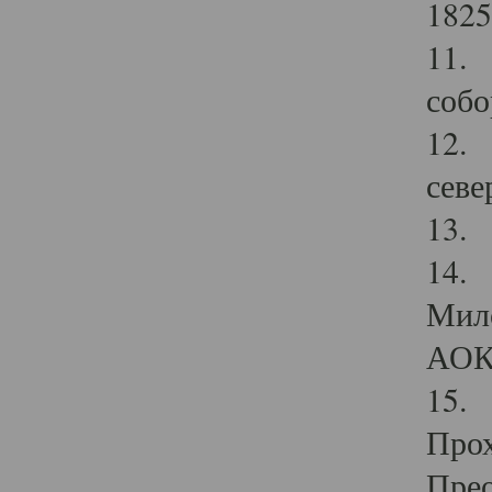
1825
11.
собо
12. 
севе
13.
14. 
Мило
АОК
15. 
Прох
Прео