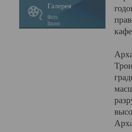
Галерея
годо
Фото
прав
Видео
кафе
Воз
Арха
Трои
град
масш
разр
высо
Арха