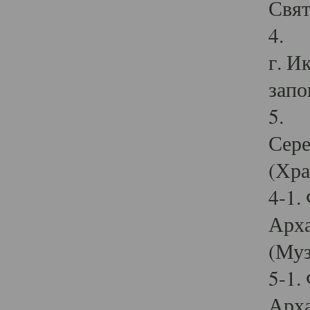
Свят
4. И
г. И
запо
5. И
Сере
(Хра
4-1.
Арха
(Муз
5-1.
Арха