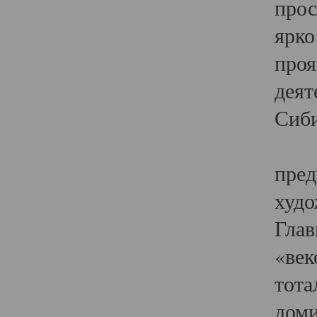
прос
ярко
проя
деят
Сиби
Одн
пред
худо
Глав
«век
тота
доми