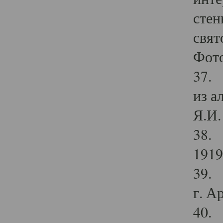
стен
свят
Фото
37. 
из а
Я.И. 
38. 
1919
39. 
г. А
40. 