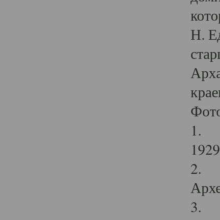
кото
Н. Е
стар
Арха
крае
Фот
1. С
1929 
2. Р
Архе
3. Ф