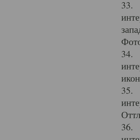
33. 
инте
запа
Фото
34. 
инте
икон
35. 
инте
Оттл
36. 
инте