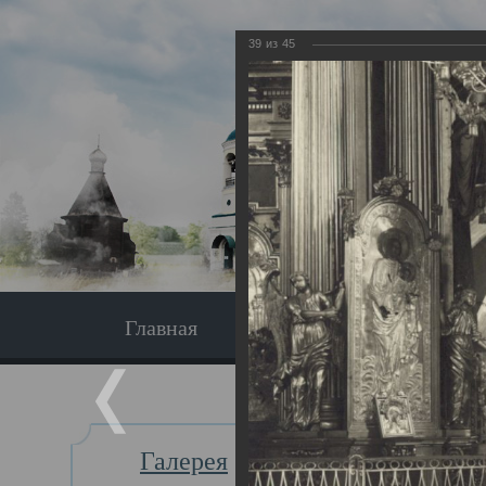
39
из
45
Главная
Экскурсия
Главная
Галерея