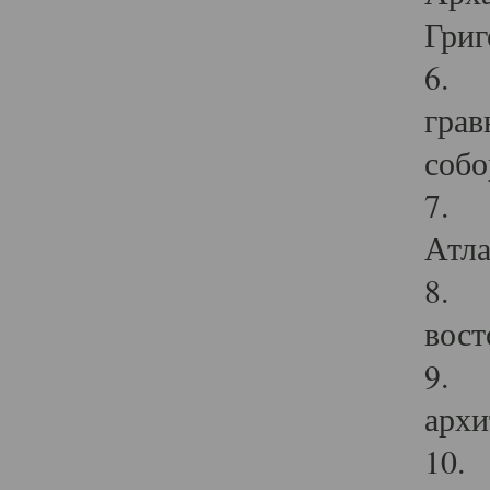
Григ
6. П
грав
собо
7. Г
Атла
8. С
вост
9. С
архи
10. 