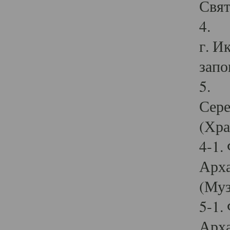
Свят
4. И
г. И
запо
5. И
Сере
(Хра
4-1.
Арха
(Муз
5-1.
Арха