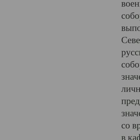
воен
собо
выпо
Севе
русс
собо
знач
личн
пред
знач
со в
в ка