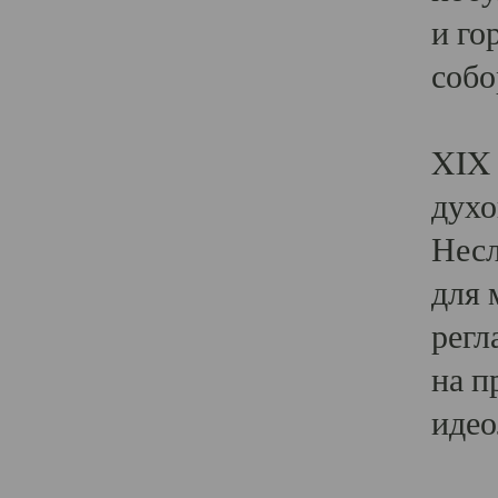
и го
собо
Явл
XIX 
духо
Несл
для 
регл
на п
идео
Поя