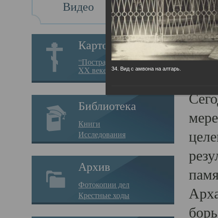
Видео
Св
Картотека
Свя
“Пострадавшие за веру в
XX веке на Севере”
34. Вид с амвона на алтарь.
23.12.
Сего
Библиотека
мере
Книги
целе
Исследования
резу
Архив
памя
Фотокопии дел
Арха
Крестные ходы
борь