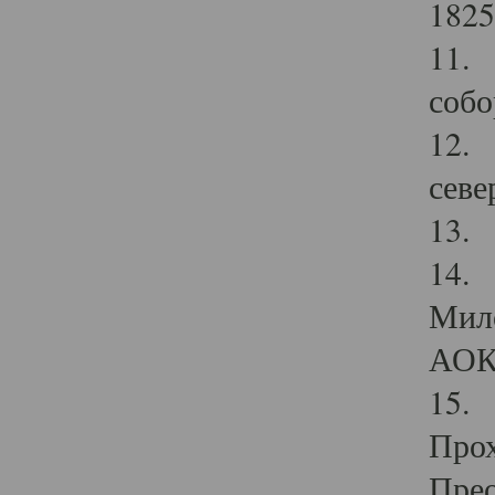
1825
11.
собо
12. 
севе
13.
14. 
Мило
АОК
15. 
Прох
Прео