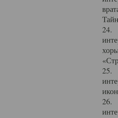
врат
Тайн
24. 
инте
хоры
«Стр
25. 
инте
икон
26. 
инте