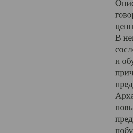
Опис
гово
ценн
В не
сосл
и об
прич
пред
Арха
повы
пред
побу