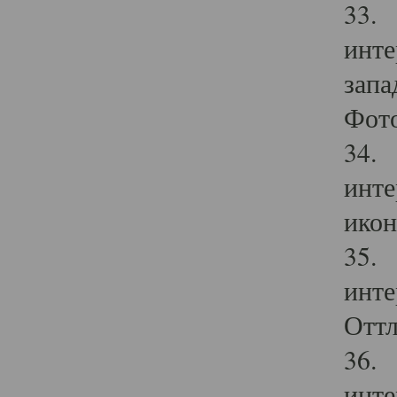
33. 
инте
запа
Фото
34. 
инте
икон
35. 
инте
Оттл
36. 
инте