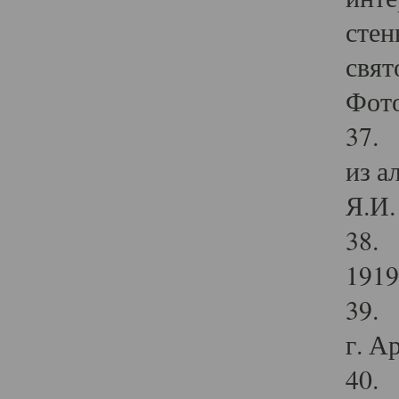
стен
свят
Фото
37. 
из а
Я.И. 
38. 
1919
39. 
г. А
40. 