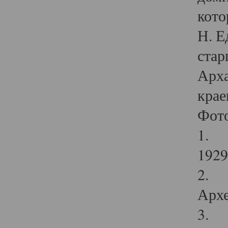
кото
Н. Е
стар
Арха
крае
Фот
1. С
1929 
2. Р
Архе
3. Ф