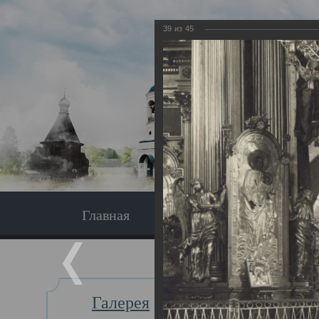
39
из
45
Главная
Экскурсия
Главная
Галерея