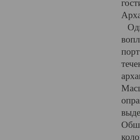
гост
Арха
Один
вопл
порт
тече
арха
Масш
опра
выде
Обши
коло