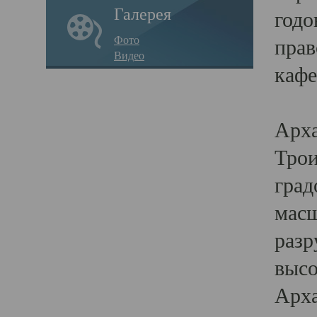
Галерея
годо
Фото
прав
Видео
кафе
Воз
Арха
Трои
град
масш
разр
высо
Арха