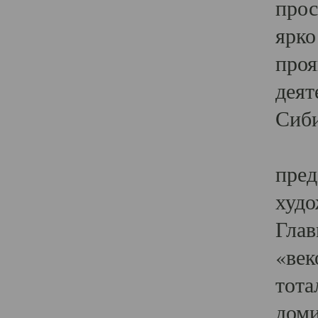
прос
ярко
проя
деят
Сиби
Одн
пред
худо
Глав
«век
тота
доми