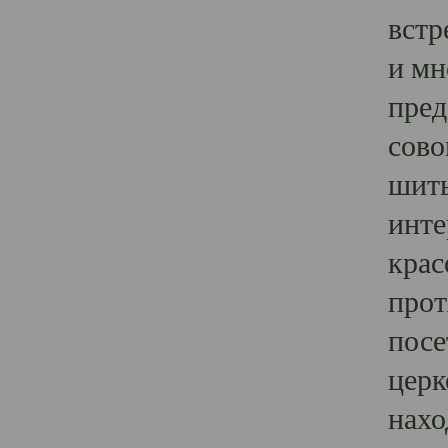
встр
и мн
пред
сово
шить
инте
крас
прот
посе
церк
нахо