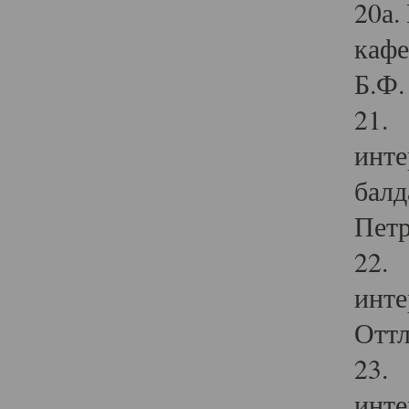
20а.
кафе
Б.Ф. 
21. 
инте
балд
Петр
22. 
инте
Оттл
23. 
инте