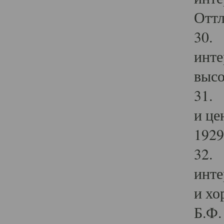
Оттл
30. 
инте
высо
31. 
и це
1929 
32. 
инте
и хо
Б.Ф. 