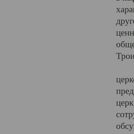
хара
друг
ценн
обще
Трои
Ярк
церк
пред
церк
сотр
обсу