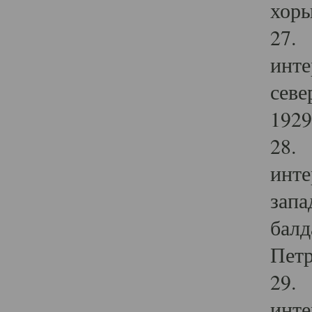
хоры
27. 
инте
севе
1929 
28. 
инте
запа
балд
Петр
29. 
инте