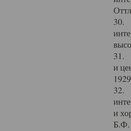
Оттл
30. 
инте
высо
31. 
и це
1929 
32. 
инте
и хо
Б.Ф. 