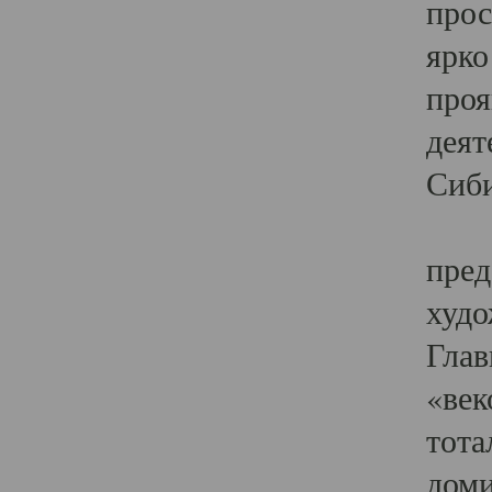
прос
ярко
проя
деят
Сиби
Одн
пред
худо
Глав
«век
тота
доми