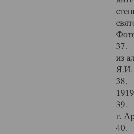
стен
свят
Фото
37. 
из а
Я.И. 
38. 
1919
39. 
г. А
40. 