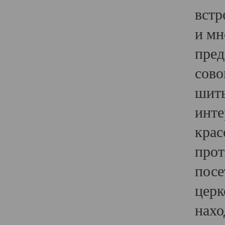
встр
и мн
пред
сово
шить
инте
крас
прот
посе
церк
нахо