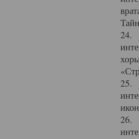
врат
Тайн
24. 
инте
хоры
«Стр
25. 
инте
икон
26. 
инте