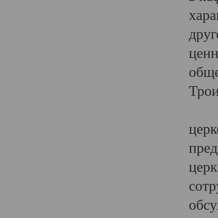
хара
друг
ценн
обще
Трои
Ярк
церк
пред
церк
сотр
обсу