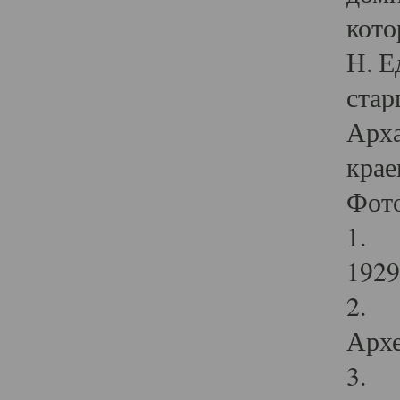
кото
Н. Е
стар
Арха
крае
Фот
1. С
1929 
2. Р
Архе
3. Ф