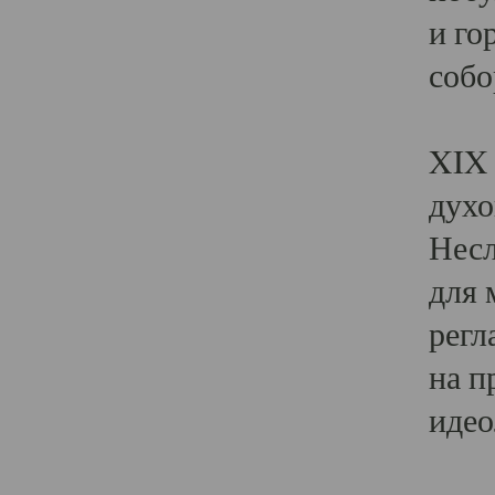
и го
собо
Явл
XIX 
духо
Несл
для 
регл
на п
идео
Поя