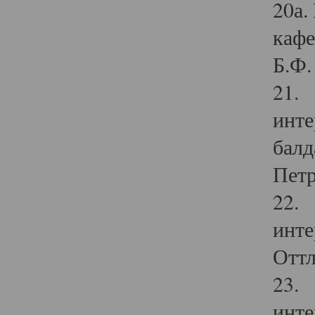
20а.
кафе
Б.Ф. 
21. 
инте
балд
Петр
22. 
инте
Оттл
23. 
инте