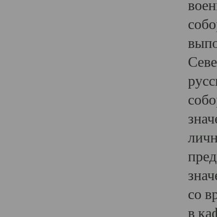
воен
собо
выпо
Севе
русс
собо
знач
личн
пред
знач
со в
в ка