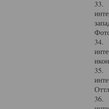
33. 
инте
запа
Фото
34. 
инте
икон
35. 
инте
Оттл
36. 
инте