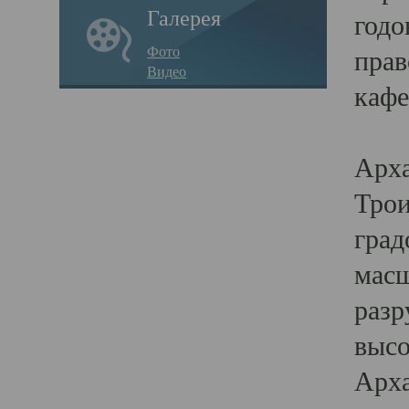
Галерея
годо
Фото
прав
Видео
кафе
Воз
Арха
Трои
град
масш
разр
высо
Арха