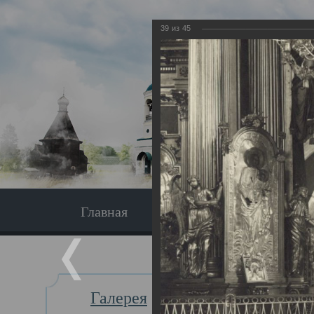
39
из
45
Главная
Экскурсия
Главная
Галерея