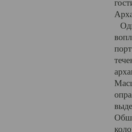
гост
Арха
Один
вопл
порт
тече
арха
Масш
опра
выде
Обши
коло