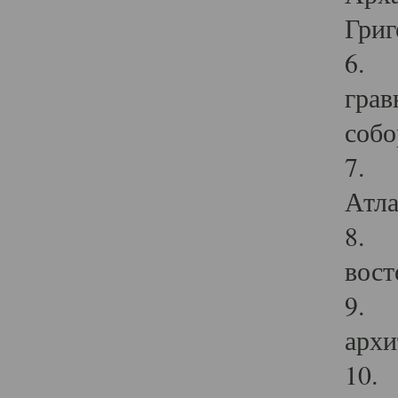
Григ
6. П
грав
собо
7. Г
Атла
8. С
вост
9. С
архи
10. 