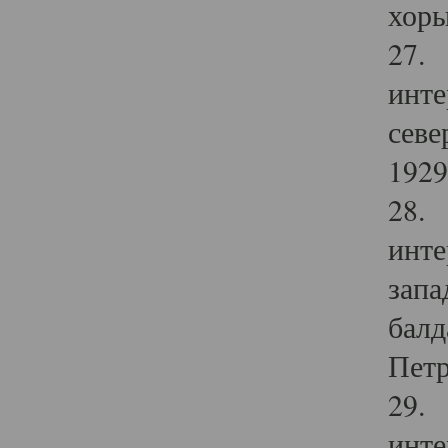
хоры
27. 
инте
севе
1929 
28. 
инте
запа
балд
Петр
29. 
инте