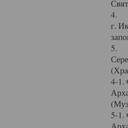
Свят
4. И
г. И
запо
5. И
Сере
(Хра
4-1.
Арха
(Муз
5-1.
Арха