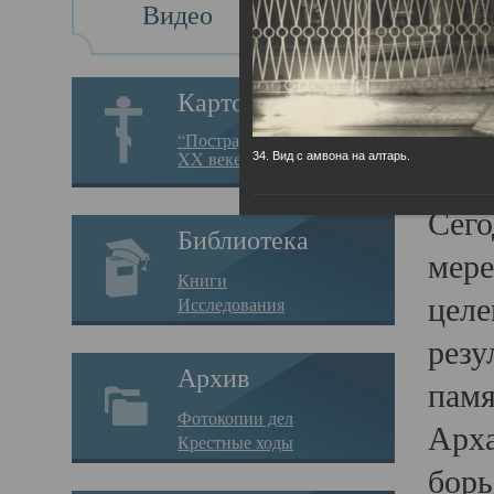
Видео
Св
Картотека
Свя
“Пострадавшие за веру в
XX веке на Севере”
34. Вид с амвона на алтарь.
23.12.
Сего
Библиотека
мере
Книги
целе
Исследования
резу
Архив
памя
Фотокопии дел
Арха
Крестные ходы
борь