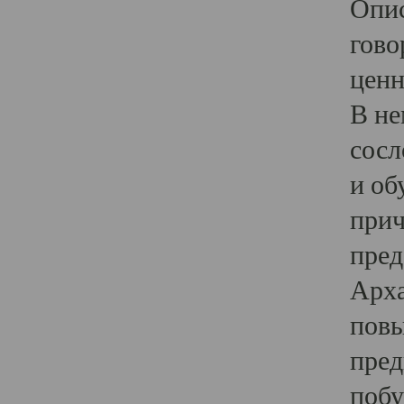
Опис
гово
ценн
В не
сосл
и об
прич
пред
Арха
повы
пред
побу