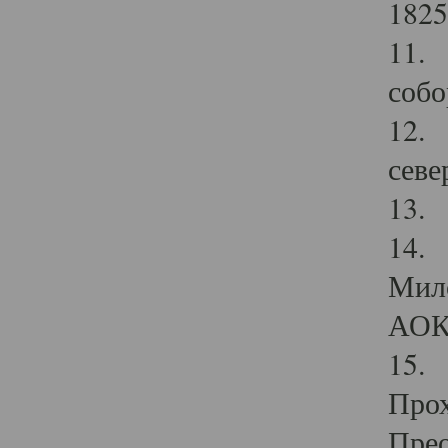
1825
11.
собо
12. 
севе
13.
14. 
Мило
АОК
15. 
Прох
Прео