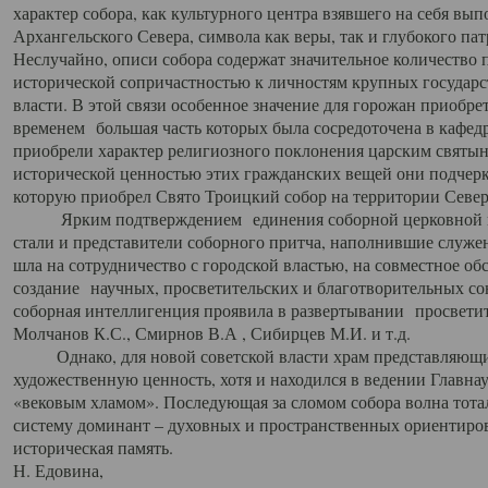
характер собора, как культурного центра взявшего на себя вы
Архангельского Севера, символа как веры, так и глубокого па
Неслучайно, описи собора содержат значительное количество п
исторической сопричастностью к личностям крупных государс
власти. В этой связи особенное значение для горожан приобре
временем большая часть которых была сосредоточена в кафедр
приобрели характер религиозного поклонения царским святыня
исторической ценностью этих гражданских вещей они подчер
которую приобрел Свято Троицкий собор на территории Север
Ярким подтверждением единения соборной церковной ис
стали и представители соборного притча, наполнившие служ
шла на сотрудничество с городской властью, на совместное о
создание научных, просветительских и благотворительных со
соборная интеллигенция проявила в развертывании просветит
Молчанов К.С., Смирнов В.А , Сибирцев М.И. и т.д.
Однако, для новой советской власти храм представляющи
художественную ценность, хотя и находился в ведении Главн
«вековым хламом». Последующая за сломом собора волна тотал
систему доминант – духовных и пространственных ориентиров,
историческая память.
Н. Едовина,