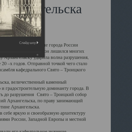
 Архангельска
Слайд-шоу:
 чем другие губернские города России
 в результате которых он лишился многих
у Архангельску ударила волна разрушения,
 20 –х годов. Отправной точкой чего стало
нсамбля кафедрального Свято – Троицкого
а, величественный каменный
ю и градостроительную доминанту города. В
оть до разрушения Свято – Троицкий собор
ний Архангельска, по праву занимающий
ртине Архангельска.
 себе яркую и своеобразную архитектуру
ниями России, Западной Европы и местной
вали его кафедральное значение,