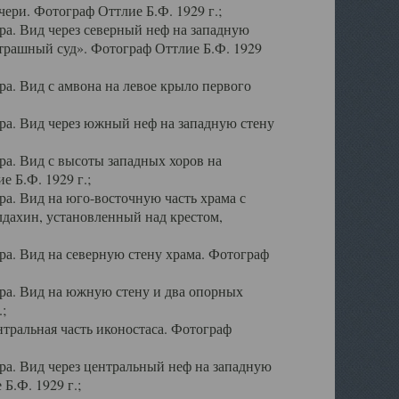
ери. Фотограф Оттлие Б.Ф. 1929 г.;
а. Вид через северный неф на западную
трашный суд». Фотограф Оттлие Б.Ф. 1929
. Вид с амвона на левое крыло первого
а. Вид через южный неф на западную стену
а. Вид с высоты западных хоров на
 Б.Ф. 1929 г.;
а. Вид на юго-восточную часть храма с
дахин, установленный над крестом,
а. Вид на северную стену храма. Фотограф
ра. Вид на южную стену и два опорных
;
тральная часть иконостаса. Фотограф
а. Вид через центральный неф на западную
Б.Ф. 1929 г.;