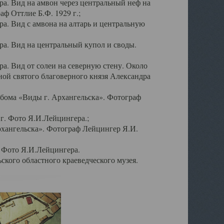
а. Вид на амвон через центральный неф на
аф Оттлие Б.Ф. 1929 г.;
. Вид с амвона на алтарь и центральную
а. Вид на центральный купол и своды.
. Вид от солеи на северную стену. Около
ой святого благоверного князя Александра
бома «Виды г. Архангельска». Фотограф
г. Фото Я.И.Лейцингера.;
рхангельска». Фотограф Лейцингер Я.И.
. Фото Я.И.Лейцингера.
кого областного краеведческого музея.