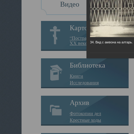
Видео
Картотека
“Пострадавшие за веру в
XX веке на Севере”
34. Вид с амвона на алтарь.
Библиотека
Книги
Исследования
Архив
Фотокопии дел
Крестные ходы