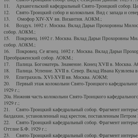
11. Архангельский кафедральный Свято-Троицкий собор. Цен
12. Свято-Троицкий собор и колокольня. Вид с запада и север
13. Омофор XIV-XV вв. Византия. АОКМ.;
14. Воздух. 1692 г. Москва. Вклад Дарьи Прохоровны Мило
собор. АОКМ.;
15. Покровец. 1692 г. Москва. Вклад Дарьи Прохоровны Ми
собор. АОКМ.;
16. Покровец. Се ягнец. 1692 г. Москва. Вклад Дарьи Прох
Преображенский собор. АОКМ.;
17. Палица. Богоматерь. Знамение. Конец XVII в. Москва. 
18. Палица. Успение. XVII в. Север. Вклад Ивана Кузвлева 
19. Епитрахиль. XVI-XVII вв. Москва. АОКМ;
20. Первый этаж колокольни Свято-Троицкого кафедрального
1929 г.;
20а. Нижняя часть колокольни Свято-Троицкого кафедрального
1929 г.;
21. Свято-Троицкий кафедральный собор. Фрагмент интерьер
балдахин, установленный над крестом, поставленным Петром I
22. Свято-Троицкий кафедральный собор. Фрагмент интерьер
Оттлие Б.Ф. 1929 г.;
23. Свято-Троицкий кафедральный собор. Фрагмент интерье