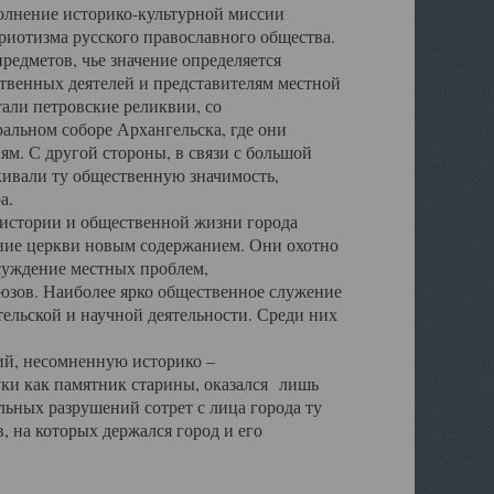
полнение историко-культурной миссии
триотизма русского православного общества.
редметов, чье значение определяется
твенных деятелей и представителям местной
тали петровские реликвии, со
альном соборе Архангельска, где они
м. С другой стороны, в связи с большой
кивали ту общественную значимость,
а.
тории и общественной жизни города
ение церкви новым содержанием. Они охотно
бсуждение местных проблем,
юзов. Наиболее ярко общественное служение
ельской и научной деятельности. Среди них
й, несомненную историко –
ауки как памятник старины, оказался лишь
ьных разрушений сотрет с лица города ту
 на которых держался город и его