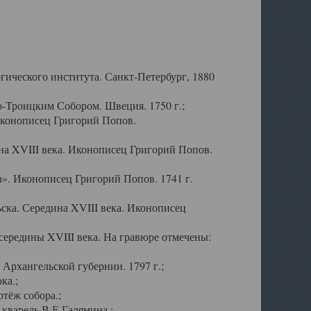
ического института. Санкт-Петербург, 1880
-Троицким Собором. Швеция. 1750 г.;
Иконописец Григорий Попов.
а XVIII века. Иконописец Григорий Попов.
». Иконописец Григорий Попов. 1741 г.
ска. Середина XVIII века. Иконописец
ередины XVIII века. На гравюре отмечены:
Архангельской губернии. 1797 г.;
ка.;
тёж собора.;
кварель В.Е.Галямина.;