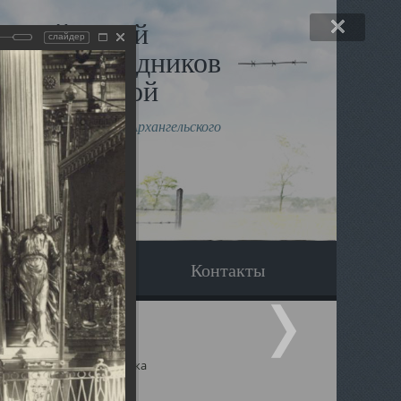
льный музей
слайдер
в и исповедников
рхангельской
влению митрополита Архангельского
горского Даниила
Вопрос-ответ
Контакты
ицкий собор Архангельска