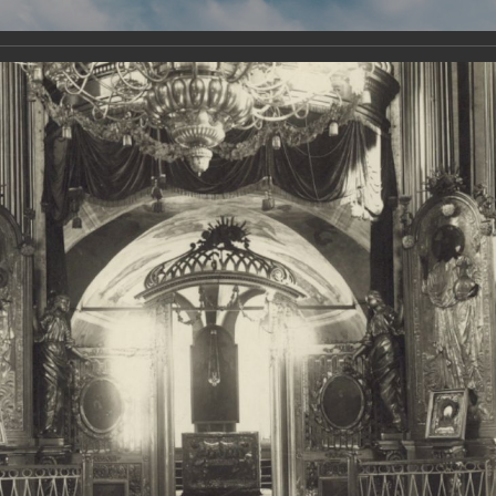
Виртуа
Новомученико
Земли А
Сайт создан по благосло
и Холмо
Наследники
Галерея
Главная
Галерея
Храмы-мученики Архангельска
Свято-Тро