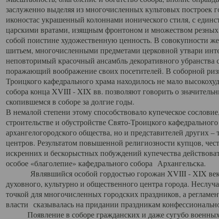
заслуженно выделяя из многочисленных культовых построек 
иконостас украшенный колоннами ионического стиля, с един
царскими вратами, изящным фронтоном и множеством резных,
собой поистине художественную ценность. В совокупности же
шитьем, многочисленными предметами церковной утвари интер
неповторимый красочный ансамбль декоративного убранства с
поражающий воображение своих посетителей. В соборной ризн
Троицкого кафедрального храма находилось не мало высокох
собора конца XVIII - XIX вв. позволяют говорить о значител
скопившемся в соборе за долгие годы.
В немалой степени этому способствовало купеческое сословие
строительстве и обустройстве Свято-Троицкого кафедрального 
архангелогородского общества, но и представителей других –
центров. Результатом повышенной религиозности купцов, чес
искренних и бескорыстных побуждений купечества действовать 
особое «благолепие» кафедрального собора Архангельска.
Являвшийся особой гордостью горожан XVIII - XIX века
духовного, культурно и общественного центра города. Неслуч
точкой для многочисленных городских праздников, а регламен
власти сказывалась на придании праздникам конфессионально
Появление в соборе гражданских и даже сугубо военных 