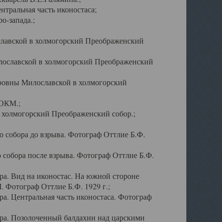
тральная часть иконостаса;
о-запада.;
славской в холмогорский Преображенский
лославской в холмогорский Преображенский
оровны Милославской в холмогорский
АОКМ.;
в холмогорский Преображенский собор.;
 собора до взрыва. Фотограф Оттлие Б.Ф.
 собора после взрыва. Фотограф Оттлие Б.Ф.
а. Вид на иконостас. На южной стороне
. Фотограф Оттлие Б.Ф. 1929 г.;
а. Центральная часть иконостаса. Фотограф
ра. Позолоченный балдахин над царскими