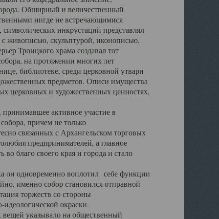
города. Обширный и величественный
ственными нигде не встречающимися
 символических инкрустаций представлял
 с живописью, скульптурой, иконописью,
ьер Троицкого храма создавал тот
обора, на протяжении многих лет
ице, библиотеке, среди церковной утвари
удожественных предметов. Описи имущества
ьных церковных и художественных ценностях,
, принимавшее активное участие в
собора, причем не только
 тесно связанных с Архангельском торговых
толюбия предпринимателей, а главное
во благо своего края и города и стало
 он одновременно воплотил себе функции
айно, именно собор становился отправной
тация торжеств со стороны
-идеологической окраски.
вещей указывало на общественный