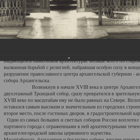
Свято-Троицкий собор
Свято-Троицкий собор Архангельска
23.12.2015
Сегодня мы можем говорить, что Архангельск в большей мере,
пострадал от целенаправленных систематических разрушений,
выдающихся памятников архитектуры. Больше всего по старом
вызванная борьбой с религией, набравшая особую силу в конце
разрушение православного центра архангельской губернии - а
собора Архангельска.
Возникнув в начале XVIII века в центре Архангельск
двухэтажный Троицкий собор, сразу превратился в зрительну
XVIII веке по масштабам ему не было равных на Севере. Впл
оставался самым высоким и значительным из городских строе
второе место, после гостиных дворов, в градостроительной ка
Один из самых больших и светлых соборов России воплотил в
портового города с отраженными в ней архитектурными тече
архангелогородской школы церковного зодчества.
Масштабность, благолепие и богатство собора, вполне оправды