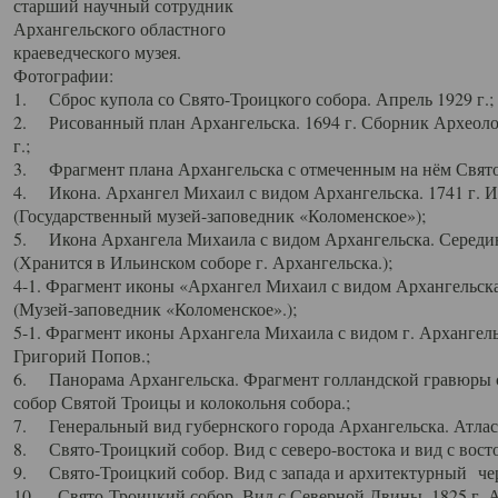
старший научный сотрудник
Архангельского областного
краеведческого музея.
Фотографии:
1. Сброс купола со Свято-Троицкого собора. Апрель 1929 г.;
2. Рисованный план Архангельска. 1694 г. Сборник Археолог
г.;
3. Фрагмент плана Архангельска с отмеченным на нём Свято
4. Икона. Архангел Михаил с видом Архангельска. 1741 г. 
(Государственный музей-заповедник «Коломенское»);
5. Икона Архангела Михаила с видом Архангельска. Середин
(Хранится в Ильинском соборе г. Архангельска.);
4-1. Фрагмент иконы «Архангел Михаил с видом Архангельска
(Музей-заповедник «Коломенское».);
5-1. Фрагмент иконы Архангела Михаила с видом г. Архангель
Григорий Попов.;
6. Панорама Архангельска. Фрагмент голландской гравюры с
собор Святой Троицы и колокольня собора.;
7. Генеральный вид губернского города Архангельска. Атлас 
8. Свято-Троицкий собор. Вид с северо-востока и вид с восто
9. Свято-Троицкий собор. Вид с запада и архитектурный чер
10. Свято-Троицкий собор. Вид с Северной Двины. 1825 г. А