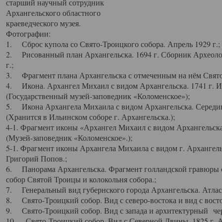
старший научный сотрудник
Архангельского областного
краеведческого музея.
Фотографии:
1. Сброс купола со Свято-Троицкого собора. Апрель 1929 г.;
2. Рисованный план Архангельска. 1694 г. Сборник Археолог
г.;
3. Фрагмент плана Архангельска с отмеченным на нём Свято
4. Икона. Архангел Михаил с видом Архангельска. 1741 г. 
(Государственный музей-заповедник «Коломенское»);
5. Икона Архангела Михаила с видом Архангельска. Середин
(Хранится в Ильинском соборе г. Архангельска.);
4-1. Фрагмент иконы «Архангел Михаил с видом Архангельска
(Музей-заповедник «Коломенское».);
5-1. Фрагмент иконы Архангела Михаила с видом г. Архангель
Григорий Попов.;
6. Панорама Архангельска. Фрагмент голландской гравюры с
собор Святой Троицы и колокольня собора.;
7. Генеральный вид губернского города Архангельска. Атлас 
8. Свято-Троицкий собор. Вид с северо-востока и вид с восто
9. Свято-Троицкий собор. Вид с запада и архитектурный чер
10. Свято-Троицкий собор. Вид с Северной Двины. 1825 г. А