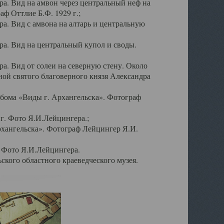
а. Вид на амвон через центральный неф на
аф Оттлие Б.Ф. 1929 г.;
. Вид с амвона на алтарь и центральную
а. Вид на центральный купол и своды.
. Вид от солеи на северную стену. Около
ой святого благоверного князя Александра
бома «Виды г. Архангельска». Фотограф
г. Фото Я.И.Лейцингера.;
рхангельска». Фотограф Лейцингер Я.И.
. Фото Я.И.Лейцингера.
кого областного краеведческого музея.