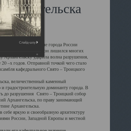
 Архангельска
Слайд-шоу:
 чем другие губернские города России
 в результате которых он лишился многих
у Архангельску ударила волна разрушения,
 20 –х годов. Отправной точкой чего стало
нсамбля кафедрального Свято – Троицкого
а, величественный каменный
ю и градостроительную доминанту города. В
оть до разрушения Свято – Троицкий собор
ний Архангельска, по праву занимающий
ртине Архангельска.
 себе яркую и своеобразную архитектуру
ниями России, Западной Европы и местной
вали его кафедральное значение,