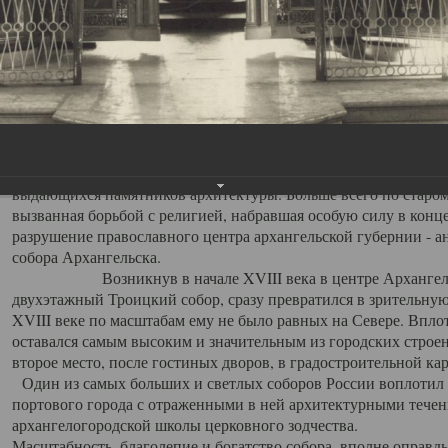
Свято-Троицкий собор
Свято-Троицкий собор Архангельска
23.12.2015
Сегодня мы можем говорить, что Архангельск в большей мере,
пострадал от целенаправленных систематических разрушений,
выдающихся памятников архитектуры. Больше всего по старом
вызванная борьбой с религией, набравшая особую силу в конце
разрушение православного центра архангельской губернии - а
собора Архангельска.
Возникнув в начале XVIII века в центре Архангельск
двухэтажный Троицкий собор, сразу превратился в зрительну
XVIII веке по масштабам ему не было равных на Севере. Впл
оставался самым высоким и значительным из городских строе
второе место, после гостиных дворов, в градостроительной ка
Один из самых больших и светлых соборов России воплотил в
портового города с отраженными в ней архитектурными тече
архангелогородской школы церковного зодчества.
Масштабность, благолепие и богатство собора, вполне оправды