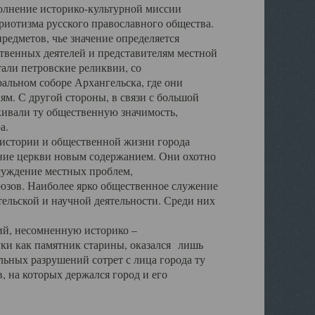
полнение историко-культурной миссии
триотизма русского православного общества.
редметов, чье значение определяется
твенных деятелей и представителям местной
тали петровские реликвии, со
альном соборе Архангельска, где они
м. С другой стороны, в связи с большой
кивали ту общественную значимость,
а.
тории и общественной жизни города
ение церкви новым содержанием. Они охотно
бсуждение местных проблем,
юзов. Наиболее ярко общественное служение
ельской и научной деятельности. Среди них
й, несомненную историко –
ауки как памятник старины, оказался лишь
ьных разрушений сотрет с лица города ту
 на которых держался город и его