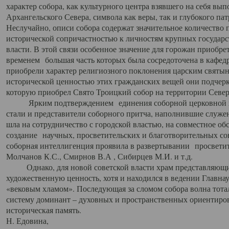
характер собора, как культурного центра взявшего на себя вы
Архангельского Севера, символа как веры, так и глубокого па
Неслучайно, описи собора содержат значительное количество п
исторической сопричастностью к личностям крупных государс
власти. В этой связи особенное значение для горожан приобре
временем большая часть которых была сосредоточена в кафедр
приобрели характер религиозного поклонения царским святыня
исторической ценностью этих гражданских вещей они подчер
которую приобрел Свято Троицкий собор на территории Север
Ярким подтверждением единения соборной церковной ис
стали и представители соборного притча, наполнившие служ
шла на сотрудничество с городской властью, на совместное о
создание научных, просветительских и благотворительных со
соборная интеллигенция проявила в развертывании просветит
Молчанов К.С., Смирнов В.А , Сибирцев М.И. и т.д.
Однако, для новой советской власти храм представляющи
художественную ценность, хотя и находился в ведении Главн
«вековым хламом». Последующая за сломом собора волна тотал
систему доминант – духовных и пространственных ориентиров,
историческая память.
Н. Едовина,