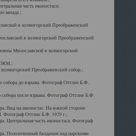
тральная часть иконостаса;
о-запада.;
славской в холмогорский Преображенский
лославской в холмогорский Преображенский
оровны Милославской в холмогорский
АОКМ.;
в холмогорский Преображенский собор.;
 собора до взрыва. Фотограф Оттлие Б.Ф.
 собора после взрыва. Фотограф Оттлие Б.Ф.
а. Вид на иконостас. На южной стороне
. Фотограф Оттлие Б.Ф. 1929 г.;
а. Центральная часть иконостаса. Фотограф
ра. Позолоченный балдахин над царскими