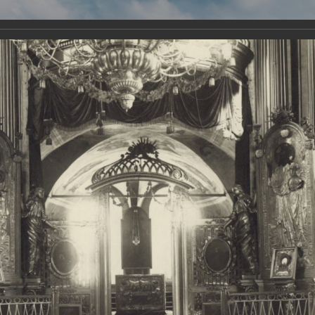
Виртуа
Новомученико
Земли А
Сайт создан по благосло
и Холмо
Наследники
Галерея
Главная
Галерея
Храмы-мученики Архангельска
Свято-Тро