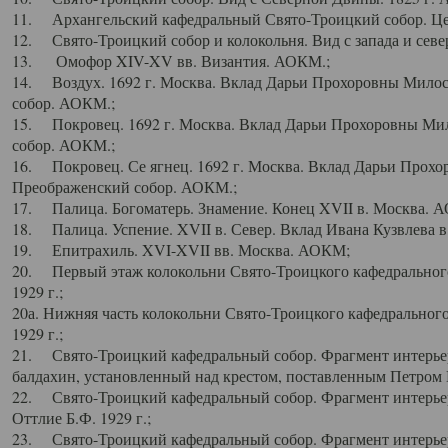
11. Архангельский кафедральный Свято-Троицкий собор. Цен
12. Свято-Троицкий собор и колокольня. Вид с запада и север
13. Омофор XIV-XV вв. Византия. АОКМ.;
14. Воздух. 1692 г. Москва. Вклад Дарьи Прохоровны Мило
собор. АОКМ.;
15. Покровец. 1692 г. Москва. Вклад Дарьи Прохоровны Ми
собор. АОКМ.;
16. Покровец. Се ягнец. 1692 г. Москва. Вклад Дарьи Прох
Преображенский собор. АОКМ.;
17. Палица. Богоматерь. Знамение. Конец XVII в. Москва. 
18. Палица. Успение. XVII в. Север. Вклад Ивана Кузвлева 
19. Епитрахиль. XVI-XVII вв. Москва. АОКМ;
20. Первый этаж колокольни Свято-Троицкого кафедрального
1929 г.;
20а. Нижняя часть колокольни Свято-Троицкого кафедрального
1929 г.;
21. Свято-Троицкий кафедральный собор. Фрагмент интерьер
балдахин, установленный над крестом, поставленным Петром I
22. Свято-Троицкий кафедральный собор. Фрагмент интерьер
Оттлие Б.Ф. 1929 г.;
23. Свято-Троицкий кафедральный собор. Фрагмент интерье