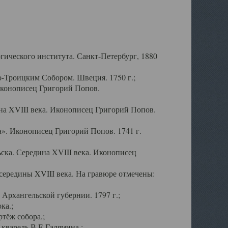
ического института. Санкт-Петербург, 1880
-Троицким Собором. Швеция. 1750 г.;
Иконописец Григорий Попов.
а XVIII века. Иконописец Григорий Попов.
». Иконописец Григорий Попов. 1741 г.
ска. Середина XVIII века. Иконописец
ередины XVIII века. На гравюре отмечены:
Архангельской губернии. 1797 г.;
ка.;
тёж собора.;
кварель В.Е.Галямина.;