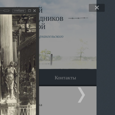
льный музей
слайдер
в и исповедников
рхангельской
влению митрополита Архангельского
горского Даниила
Вопрос-ответ
Контакты
ицкий собор Архангельска