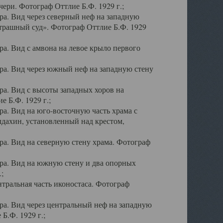
ери. Фотограф Оттлие Б.Ф. 1929 г.;
а. Вид через северный неф на западную
трашный суд». Фотограф Оттлие Б.Ф. 1929
. Вид с амвона на левое крыло первого
а. Вид через южный неф на западную стену
а. Вид с высоты западных хоров на
 Б.Ф. 1929 г.;
а. Вид на юго-восточную часть храма с
дахин, установленный над крестом,
а. Вид на северную стену храма. Фотограф
ра. Вид на южную стену и два опорных
;
тральная часть иконостаса. Фотограф
а. Вид через центральный неф на западную
Б.Ф. 1929 г.;