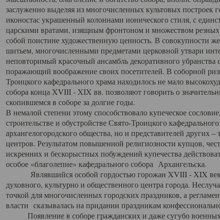
заслуженно выделяя из многочисленных культовых построек 
иконостас украшенный колоннами ионического стиля, с един
царскими вратами, изящным фронтоном и множеством резных,
собой поистине художественную ценность. В совокупности же
шитьем, многочисленными предметами церковной утвари интер
неповторимый красочный ансамбль декоративного убранства с
поражающий воображение своих посетителей. В соборной ризн
Троицкого кафедрального храма находилось не мало высокох
собора конца XVIII - XIX вв. позволяют говорить о значител
скопившемся в соборе за долгие годы.
В немалой степени этому способствовало купеческое сословие
строительстве и обустройстве Свято-Троицкого кафедрального 
архангелогородского общества, но и представителей других –
центров. Результатом повышенной религиозности купцов, чес
искренних и бескорыстных побуждений купечества действовать 
особое «благолепие» кафедрального собора Архангельска.
Являвшийся особой гордостью горожан XVIII - XIX века
духовного, культурно и общественного центра города. Неслуч
точкой для многочисленных городских праздников, а регламен
власти сказывалась на придании праздникам конфессионально
Появление в соборе гражданских и даже сугубо военных 