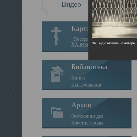
Видео
Картотека
“Пострадавшие за веру в
XX веке на Севере”
34. Вид с амвона на алтарь.
Библиотека
Книги
Исследования
Архив
Фотокопии дел
Крестные ходы