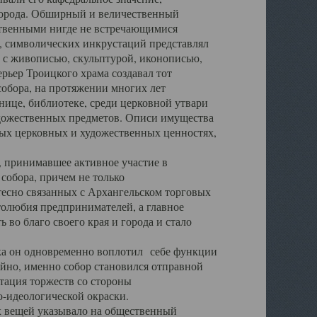
города. Обширный и величественный
ственными нигде не встречающимися
 символических инкрустаций представлял
 с живописью, скульптурой, иконописью,
ьер Троицкого храма создавал тот
обора, на протяжении многих лет
ице, библиотеке, среди церковной утвари
удожественных предметов. Описи имущества
ьных церковных и художественных ценностях,
, принимавшее активное участие в
собора, причем не только
 тесно связанных с Архангельском торговых
толюбия предпринимателей, а главное
во благо своего края и города и стало
 он одновременно воплотил себе функции
айно, именно собор становился отправной
тация торжеств со стороны
-идеологической окраски.
вещей указывало на общественный