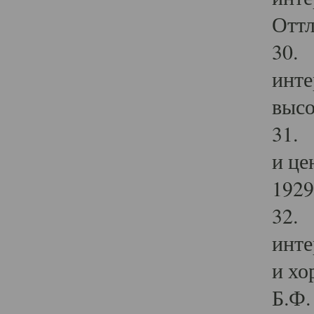
Оттл
30. 
инте
высо
31. 
и це
1929 
32. 
инте
и хо
Б.Ф. 