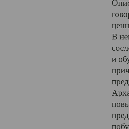
Опис
гово
ценн
В не
сосл
и об
прич
пред
Арха
повы
пред
побу