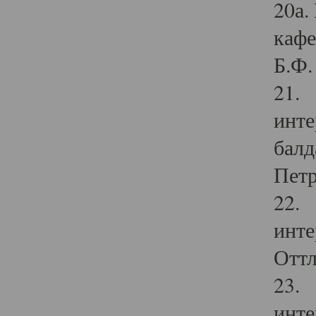
20а.
кафе
Б.Ф. 
21. 
инте
балд
Петр
22. 
инте
Оттл
23. 
инте