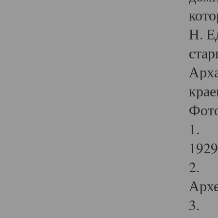
кото
Н. Е
стар
Арха
крае
Фот
1. С
1929 
2. Р
Архе
3. Ф