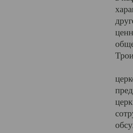
хара
друг
ценн
обще
Трои
Ярк
церк
пред
церк
сотр
обсу