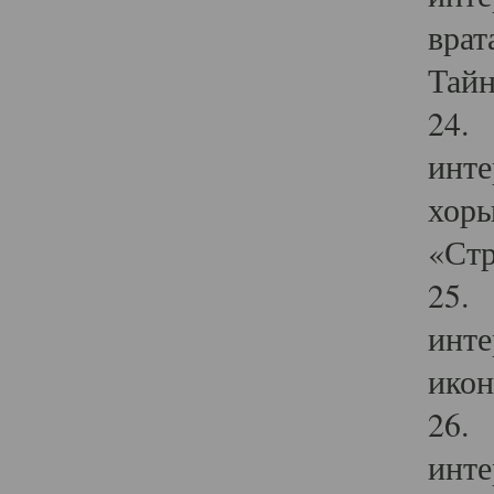
врат
Тайн
24. 
инте
хоры
«Стр
25. 
инте
икон
26. 
инте