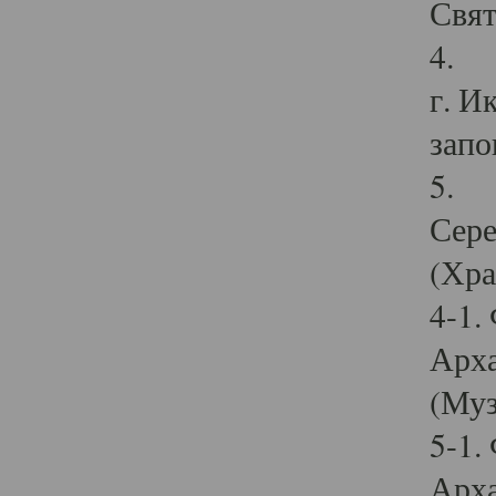
Свят
4. И
г. И
запо
5. И
Сере
(Хра
4-1.
Арха
(Муз
5-1.
Арха