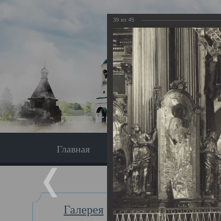
39
из
45
Главная
Экскурсия
Главная
Галерея