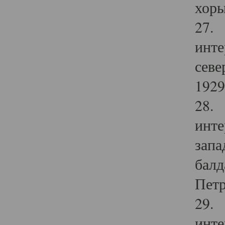
хоры
27. 
инте
севе
1929 
28. 
инте
запа
балд
Петр
29. 
инте