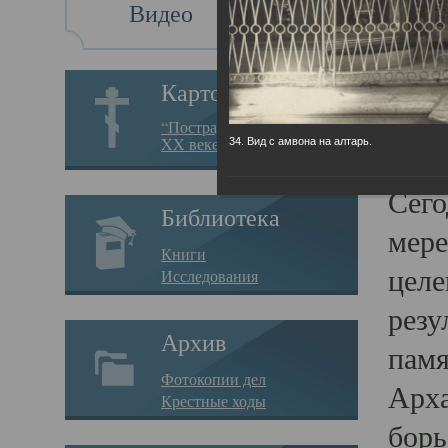
Видео
Св
Картотека
Свя
“Пострадавшие за веру в
XX веке на Севере”
34. Вид с амвона на алтарь.
23.12.
Сего
Библиотека
мере
Книги
целе
Исследования
резу
Архив
памя
Фотокопии дел
Арха
Крестные ходы
борь