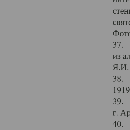
стен
свят
Фото
37. 
из а
Я.И. 
38. 
1919
39. 
г. А
40. 