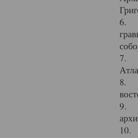
Григ
6. П
грав
собо
7. Г
Атла
8. С
вост
9. С
архи
10. 