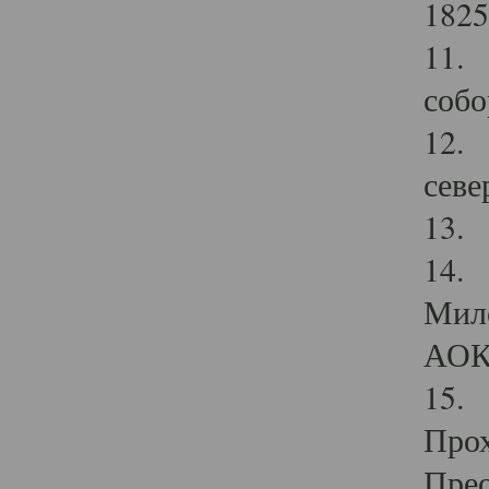
1825
11.
собо
12. 
севе
13.
14. 
Мило
АОК
15. 
Прох
Прео