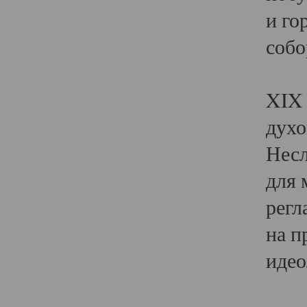
и го
собо
Явл
XIX 
духо
Несл
для 
регл
на п
идео
Поя