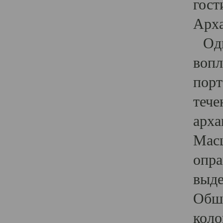
гост
Арха
Один
вопл
порт
тече
арха
Масш
опра
выде
Обши
коло