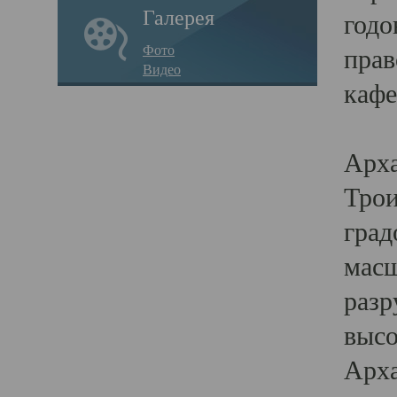
Галерея
годо
Фото
прав
Видео
кафе
Воз
Арха
Трои
град
масш
разр
высо
Арха