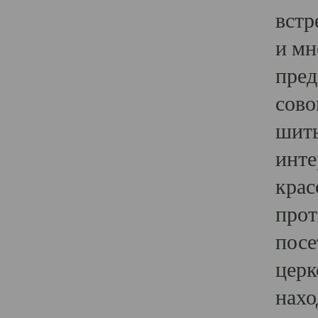
встр
и мн
пред
сово
шить
инте
крас
прот
посе
церк
нахо