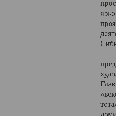
прос
ярко
проя
деят
Сиби
Одн
пред
худо
Глав
«век
тота
доми