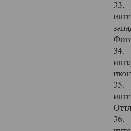
33. 
инте
запа
Фото
34. 
инте
икон
35. 
инте
Оттл
36. 
инте