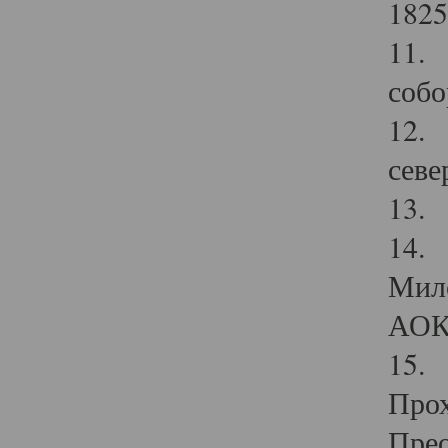
1825
11.
собо
12. 
севе
13.
14. 
Мило
АОК
15. 
Прох
Прео