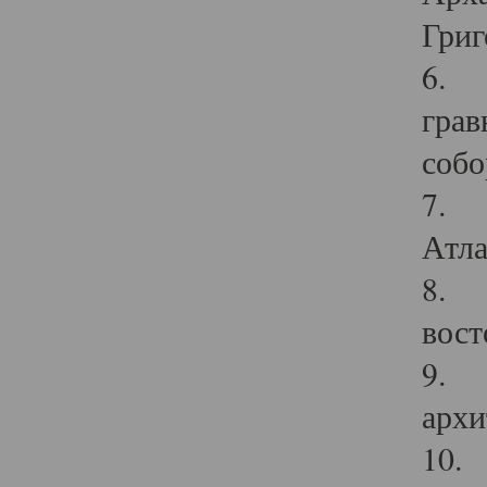
Григ
6. П
грав
собо
7. Г
Атла
8. С
вост
9. С
архи
10. 