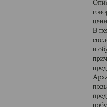
Опис
гово
ценн
В не
сосл
и об
прич
пред
Арха
повы
пред
побу