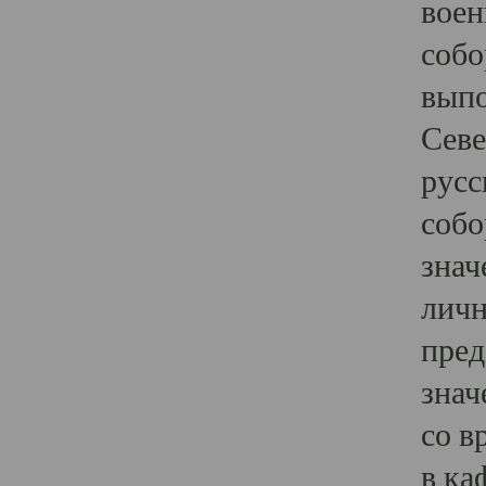
воен
собо
выпо
Севе
русс
собо
знач
личн
пред
знач
со в
в ка