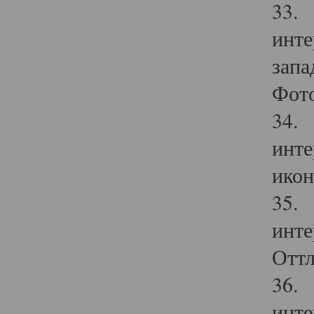
33. 
инте
запа
Фото
34. 
инте
икон
35. 
инте
Оттл
36. 
инте