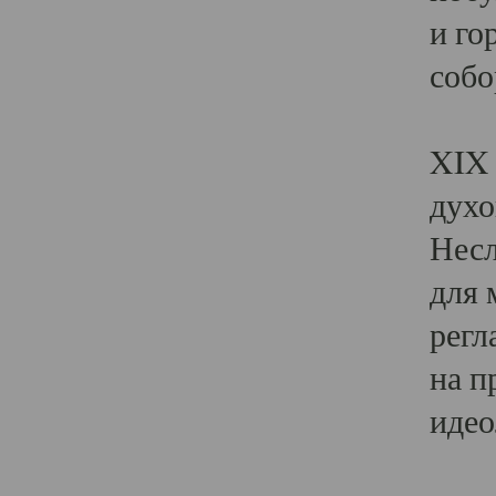
и го
собо
Явл
XIX 
духо
Несл
для 
регл
на п
идео
Поя