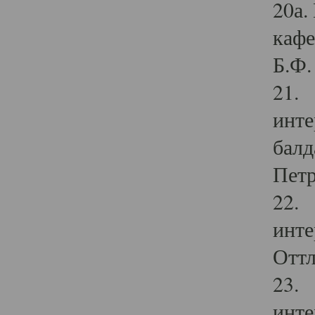
20а.
кафе
Б.Ф. 
21. 
инте
балд
Петр
22. 
инте
Оттл
23. 
инте