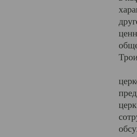
хара
друг
ценн
обще
Трои
Ярк
церк
пред
церк
сотр
обсу