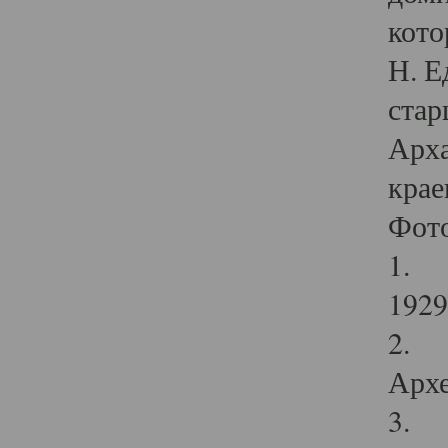
кото
Н. Е
стар
Арха
крае
Фот
1. С
1929 
2. Р
Архе
3. Ф