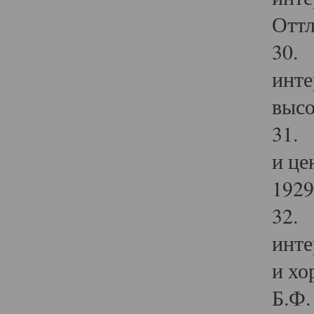
Оттл
30. 
инте
высо
31. 
и це
1929 
32. 
инте
и хо
Б.Ф. 