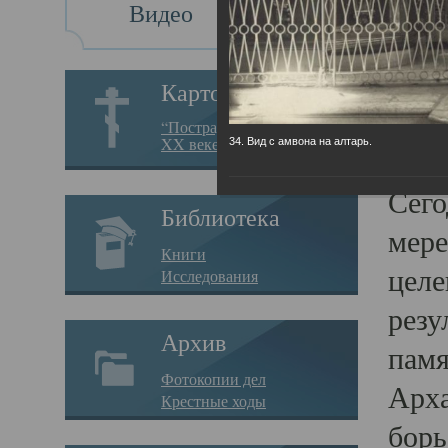
Видео
Св
Картотека
Свя
“Пострадавшие за веру в
XX веке на Севере”
34. Вид с амвона на алтарь.
23.12.
Сего
Библиотека
мере
Книги
целе
Исследования
резу
Архив
памя
Фотокопии дел
Арха
Крестные ходы
борь