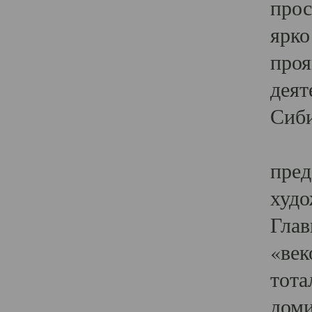
прос
ярко
проя
деят
Сиби
Одн
пред
худо
Глав
«век
тота
доми