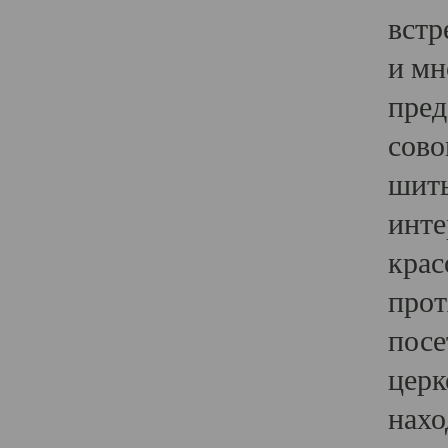
встр
и мн
пред
сово
шить
инте
крас
прот
посе
церк
нахо