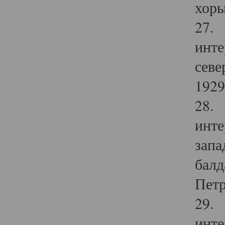
хоры
27. 
инте
севе
1929 
28. 
инте
запа
балд
Петр
29. 
инте