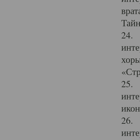
врат
Тайн
24. 
инте
хоры
«Стр
25. 
инте
икон
26. 
инте