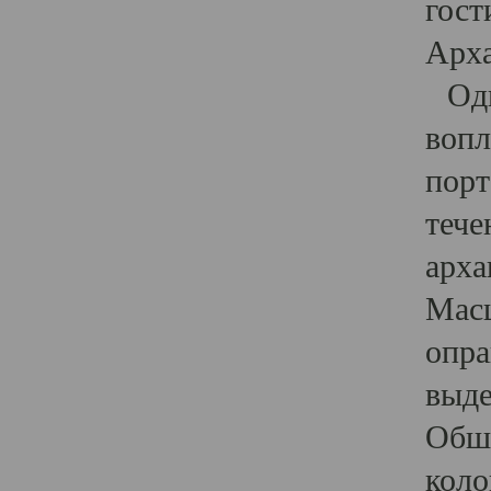
гост
Арха
Один
вопл
порт
тече
арха
Масш
опра
выде
Обши
коло