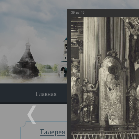
39
из
45
Главная
Экскурсия
Главная
Галерея