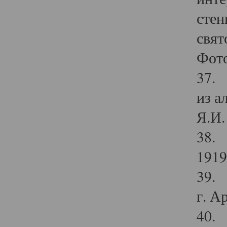
стен
свят
Фото
37. 
из а
Я.И. 
38. 
1919
39. 
г. А
40. 