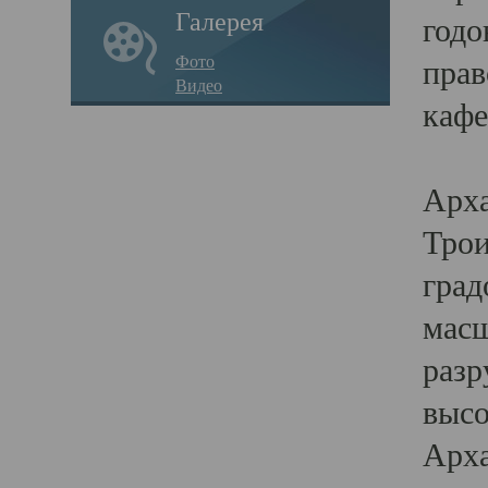
Галерея
годо
Фото
прав
Видео
кафе
Воз
Арха
Трои
град
масш
разр
высо
Арха