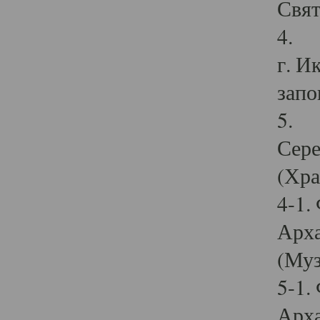
Свят
4. И
г. И
запо
5. И
Сере
(Хра
4-1.
Арха
(Муз
5-1.
Арха