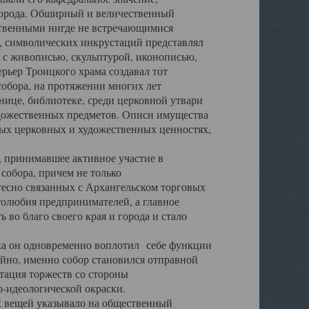
города. Обширный и величественный
ственными нигде не встречающимися
 символических инкрустаций представлял
 с живописью, скульптурой, иконописью,
ьер Троицкого храма создавал тот
обора, на протяжении многих лет
ице, библиотеке, среди церковной утвари
удожественных предметов. Описи имущества
ьных церковных и художественных ценностях,
, принимавшее активное участие в
собора, причем не только
 тесно связанных с Архангельском торговых
толюбия предпринимателей, а главное
во благо своего края и города и стало
 он одновременно воплотил себе функции
айно, именно собор становился отправной
тация торжеств со стороны
-идеологической окраски.
вещей указывало на общественный