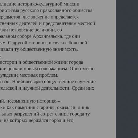
полнение историко-культурной миссии
триотизма русского православного общества.
редметов, чье значение определяется
твенных деятелей и представителям местной
тали петровские реликвии, со
альном соборе Архангельска, где они
м. С другой стороны, в связи с большой
кивали ту общественную значимость,
а.
тории и общественной жизни города
ение церкви новым содержанием. Они охотно
бсуждение местных проблем,
юзов. Наиболее ярко общественное служение
ельской и научной деятельности. Среди них
й, несомненную историко –
ауки как памятник старины, оказался лишь
ьных разрушений сотрет с лица города ту
 на которых держался город и его