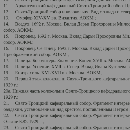
11. Архангельский кафедральный Свято-Троицкий собор. Цен
12. Свято-Троицкий собор и колокольня. Вид с запада и север
13. Омофор XIV-XV вв. Византия. АОКМ.;
14. Воздух. 1692 г. Москва. Вклад Дарьи Прохоровны Мило
собор. АОКМ.;
15. Покровец. 1692 г. Москва. Вклад Дарьи Прохоровны Ми
собор. АОКМ.;
16. Покровец. Се ягнец. 1692 г. Москва. Вклад Дарьи Прох
Преображенский собор. АОКМ.;
17. Палица. Богоматерь. Знамение. Конец XVII в. Москва. 
18. Палица. Успение. XVII в. Север. Вклад Ивана Кузвлева 
19. Епитрахиль. XVI-XVII вв. Москва. АОКМ;
20. Первый этаж колокольни Свято-Троицкого кафедрального
1929 г.;
20а. Нижняя часть колокольни Свято-Троицкого кафедрального
1929 г.;
21. Свято-Троицкий кафедральный собор. Фрагмент интерьер
балдахин, установленный над крестом, поставленным Петром I
22. Свято-Троицкий кафедральный собор. Фрагмент интерьер
Оттлие Б.Ф. 1929 г.;
23. Свято-Троицкий кафедральный собор. Фрагмент интерье