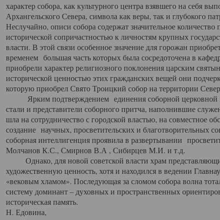
характер собора, как культурного центра взявшего на себя вы
Архангельского Севера, символа как веры, так и глубокого па
Неслучайно, описи собора содержат значительное количество п
исторической сопричастностью к личностям крупных государс
власти. В этой связи особенное значение для горожан приобре
временем большая часть которых была сосредоточена в кафедр
приобрели характер религиозного поклонения царским святыня
исторической ценностью этих гражданских вещей они подчер
которую приобрел Свято Троицкий собор на территории Север
Ярким подтверждением единения соборной церковной ис
стали и представители соборного притча, наполнившие служ
шла на сотрудничество с городской властью, на совместное о
создание научных, просветительских и благотворительных со
соборная интеллигенция проявила в развертывании просветит
Молчанов К.С., Смирнов В.А , Сибирцев М.И. и т.д.
Однако, для новой советской власти храм представляющи
художественную ценность, хотя и находился в ведении Главн
«вековым хламом». Последующая за сломом собора волна тотал
систему доминант – духовных и пространственных ориентиров,
историческая память.
Н. Едовина,