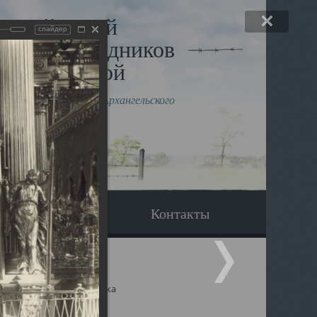
льный музей
слайдер
в и исповедников
рхангельской
влению митрополита Архангельского
горского Даниила
Вопрос-ответ
Контакты
ицкий собор Архангельска