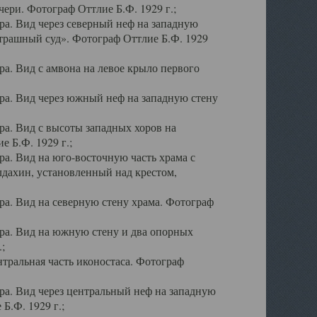
ери. Фотограф Оттлие Б.Ф. 1929 г.;
а. Вид через северный неф на западную
трашный суд». Фотограф Оттлие Б.Ф. 1929
. Вид с амвона на левое крыло первого
а. Вид через южный неф на западную стену
а. Вид с высоты западных хоров на
 Б.Ф. 1929 г.;
а. Вид на юго-восточную часть храма с
дахин, установленный над крестом,
а. Вид на северную стену храма. Фотограф
ра. Вид на южную стену и два опорных
;
тральная часть иконостаса. Фотограф
а. Вид через центральный неф на западную
Б.Ф. 1929 г.;