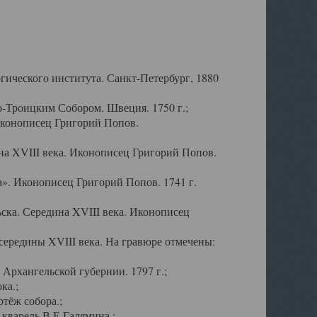
ического института. Санкт-Петербург, 1880
-Троицким Собором. Швеция. 1750 г.;
Иконописец Григорий Попов.
а XVIII века. Иконописец Григорий Попов.
». Иконописец Григорий Попов. 1741 г.
ска. Середина XVIII века. Иконописец
ередины XVIII века. На гравюре отмечены:
Архангельской губернии. 1797 г.;
ка.;
тёж собора.;
кварель В.Е.Галямина.;