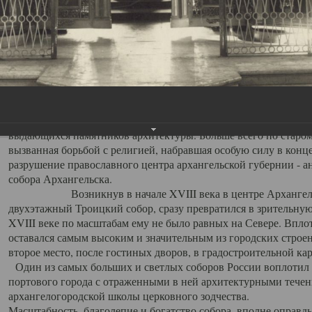
Свято-Троицкий собор
Свято-Троицкий собор Архангельска
23.12.2015
Сегодня мы можем говорить, что Архангельск в большей мере,
пострадал от целенаправленных систематических разрушений,
выдающихся памятников архитектуры. Больше всего по старом
вызванная борьбой с религией, набравшая особую силу в конце
разрушение православного центра архангельской губернии - а
собора Архангельска.
Возникнув в начале XVIII века в центре Архангельск
двухэтажный Троицкий собор, сразу превратился в зрительну
XVIII веке по масштабам ему не было равных на Севере. Впл
оставался самым высоким и значительным из городских строе
второе место, после гостиных дворов, в градостроительной ка
Один из самых больших и светлых соборов России воплотил в
портового города с отраженными в ней архитектурными тече
архангелогородской школы церковного зодчества.
Масштабность, благолепие и богатство собора, вполне оправды