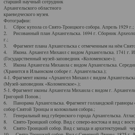
старший научный сотрудник
Архангельского областного
краеведческого музея.
Фотографии:
1. Сброс купола со Свято-Троицкого собора. Апрель 1929 г.;
2. Рисованный план Архангельска. 1694 г. Сборник Археолог
г.;
3. Фрагмент плана Архангельска с отмеченным на нём Свято
4. Икона. Архангел Михаил с видом Архангельска. 1741 г. 
(Государственный музей-заповедник «Коломенское»);
5. Икона Архангела Михаила с видом Архангельска. Середин
(Хранится в Ильинском соборе г. Архангельска.);
4-1. Фрагмент иконы «Архангел Михаил с видом Архангельска
(Музей-заповедник «Коломенское».);
5-1. Фрагмент иконы Архангела Михаила с видом г. Архангель
Григорий Попов.;
6. Панорама Архангельска. Фрагмент голландской гравюры с
собор Святой Троицы и колокольня собора.;
7. Генеральный вид губернского города Архангельска. Атлас 
8. Свято-Троицкий собор. Вид с северо-востока и вид с восто
9. Свято-Троицкий собор. Вид с запада и архитектурный чер
10. Свято-Троицкий собор. Вид с Северной Двины. 1825 г. А