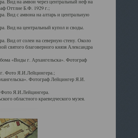
а. Вид на амвон через центральный неф на
аф Оттлие Б.Ф. 1929 г.;
. Вид с амвона на алтарь и центральную
а. Вид на центральный купол и своды.
. Вид от солеи на северную стену. Около
ой святого благоверного князя Александра
бома «Виды г. Архангельска». Фотограф
г. Фото Я.И.Лейцингера.;
рхангельска». Фотограф Лейцингер Я.И.
. Фото Я.И.Лейцингера.
кого областного краеведческого музея.