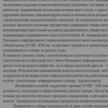
заслуженно выделяя из многочисленных культовых построек 
иконостас украшенный колоннами ионического стиля, с един
царскими вратами, изящным фронтоном и множеством резных,
собой поистине художественную ценность. В совокупности же
шитьем, многочисленными предметами церковной утвари интер
неповторимый красочный ансамбль декоративного убранства с
поражающий воображение своих посетителей. В соборной ризн
Троицкого кафедрального храма находилось не мало высокох
собора конца XVIII - XIX вв. позволяют говорить о значител
скопившемся в соборе за долгие годы.
В немалой степени этому способствовало купеческое сословие
строительстве и обустройстве Свято-Троицкого кафедрального 
архангелогородского общества, но и представителей других –
центров. Результатом повышенной религиозности купцов, чес
искренних и бескорыстных побуждений купечества действовать 
особое «благолепие» кафедрального собора Архангельска.
Являвшийся особой гордостью горожан XVIII - XIX века
духовного, культурно и общественного центра города. Неслуч
точкой для многочисленных городских праздников, а регламен
власти сказывалась на придании праздникам конфессионально
Появление в соборе гражданских и даже сугубо военных 