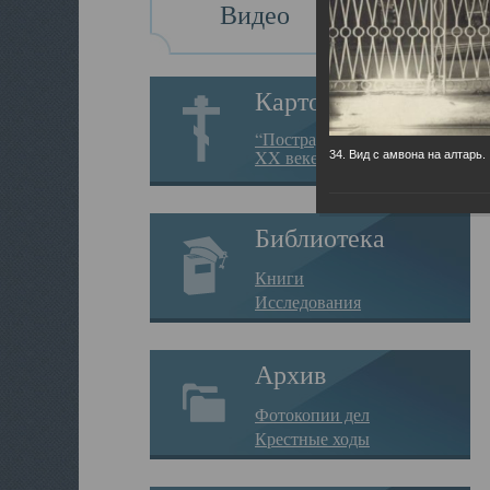
Видео
Картотека
“Пострадавшие за веру в
XX веке на Севере”
34. Вид с амвона на алтарь.
Библиотека
Книги
Исследования
Архив
Фотокопии дел
Крестные ходы