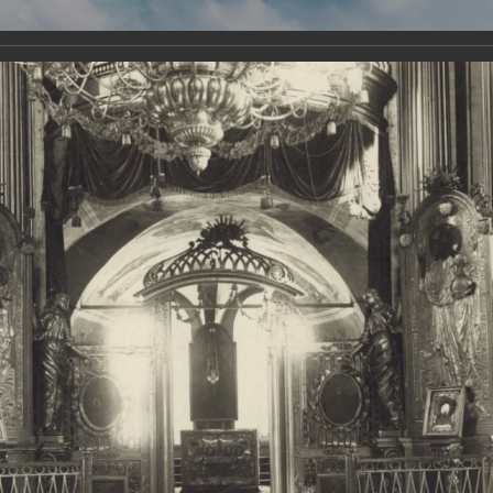
Виртуа
Новомученико
Земли А
Сайт создан по благосло
и Холмо
Наследники
Галерея
Главная
Галерея
Храмы-мученики Архангельска
Свято-Тро