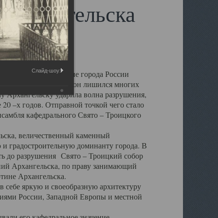
 Архангельска
Слайд-шоу:
 чем другие губернские города России
 в результате которых он лишился многих
у Архангельску ударила волна разрушения,
 20 –х годов. Отправной точкой чего стало
нсамбля кафедрального Свято – Троицкого
а, величественный каменный
ю и градостроительную доминанту города. В
оть до разрушения Свято – Троицкий собор
ний Архангельска, по праву занимающий
ртине Архангельска.
 себе яркую и своеобразную архитектуру
ниями России, Западной Европы и местной
вали его кафедральное значение,