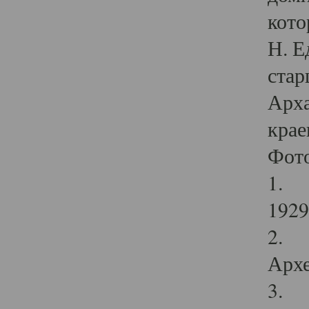
кото
Н. Е
стар
Арха
крае
Фот
1. С
1929 
2. Р
Архе
3. Ф