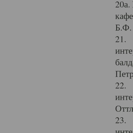
20а.
кафе
Б.Ф. 
21. 
инте
балд
Петр
22. 
инте
Оттл
23. 
инте