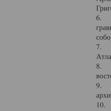
Григ
6. П
грав
собо
7. Г
Атла
8. С
вост
9. С
архи
10. 