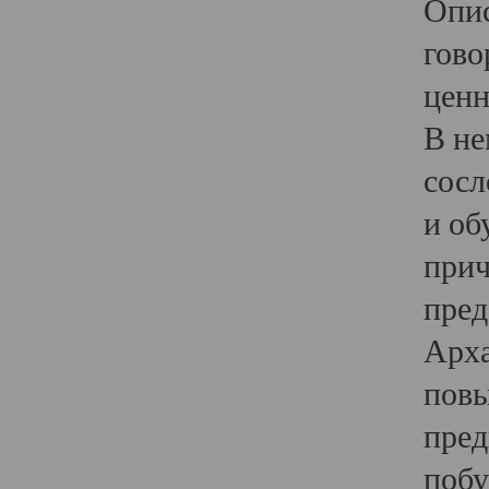
Опис
гово
ценн
В не
сосл
и об
прич
пред
Арха
повы
пред
побу