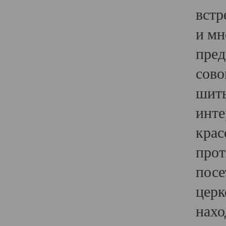
встр
и мн
пред
сово
шить
инте
крас
прот
посе
церк
нахо