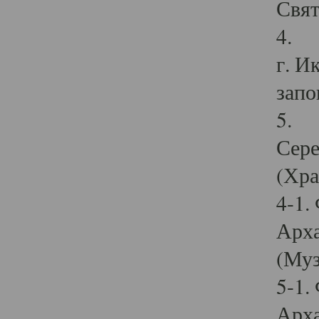
Свят
4. И
г. И
запо
5. И
Сере
(Хра
4-1.
Арха
(Муз
5-1.
Арха