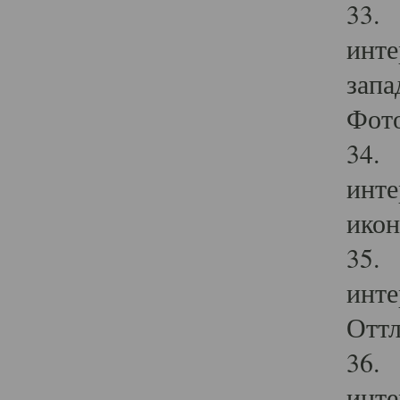
33. 
инте
запа
Фото
34. 
инте
икон
35. 
инте
Оттл
36. 
инте