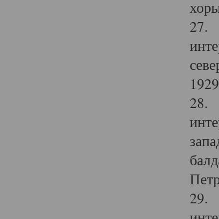
хоры
27. 
инте
севе
1929 
28. 
инте
запа
балд
Петр
29. 
инте