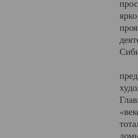
прос
ярко
проя
деят
Сиби
Одн
пред
худо
Глав
«век
тота
доми