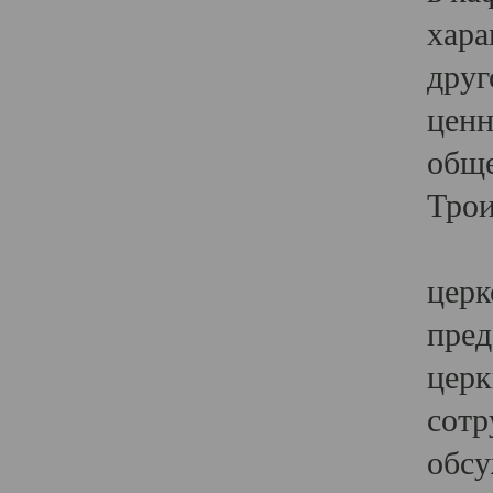
хара
друг
ценн
обще
Трои
Ярк
церк
пред
церк
сотр
обсу