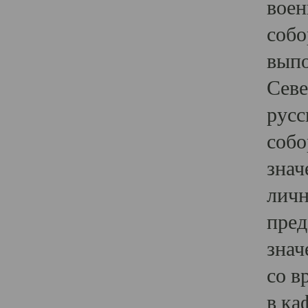
воен
собо
выпо
Севе
русс
собо
знач
личн
пред
знач
со в
в ка