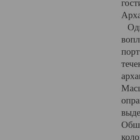
гост
Арха
Один
вопл
порт
тече
арха
Масш
опра
выде
Обши
коло