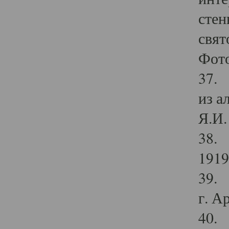
стен
свят
Фото
37. 
из а
Я.И. 
38. 
1919
39. 
г. А
40. 