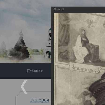
38
из
45
Главная
Экскурсия
Главная
Галерея