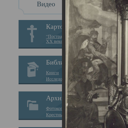
Видео
Св
Картотека
Свя
“Пострадавшие за веру в
XX веке на Севере”
23.12.
Сего
Библиотека
мере
Книги
целе
Исследования
резу
Архив
памя
Фотокопии дел
Арха
Крестные ходы
борь