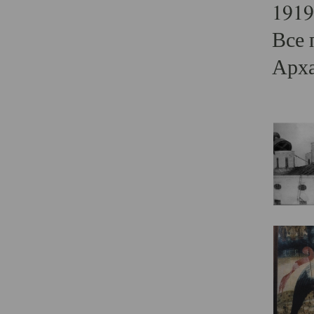
1919
Все 
Арха