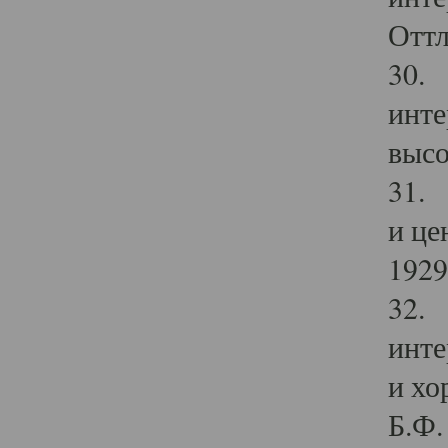
Оттл
30. 
инте
высо
31. 
и це
1929 
32. 
инте
и хо
Б.Ф. 