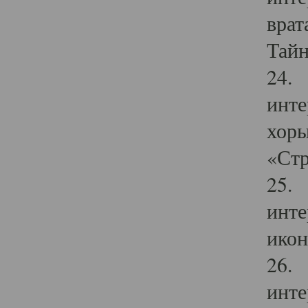
врат
Тайн
24. 
инте
хоры
«Стр
25. 
инте
икон
26. 
инте