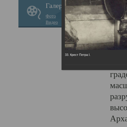
Галерея
годо
Фото
прав
Видео
кафе
Воз
Арха
33. Крест Петра I.
Трои
град
масш
разр
высо
Арха