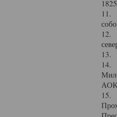
1825
11.
собо
12. 
севе
13.
14. 
Мило
АОК
15. 
Прох
Прео