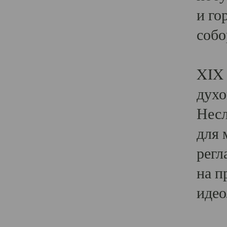
и го
собо
Явл
XIX 
духо
Несл
для 
регл
на п
идео
Поя