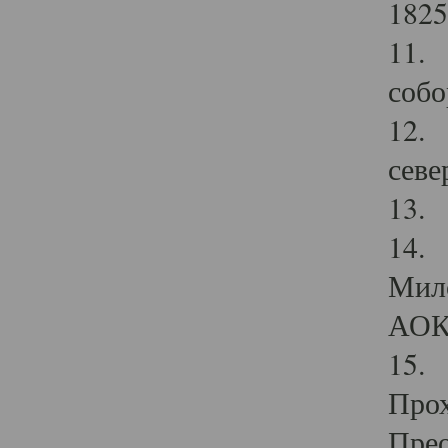
1825
11.
собо
12. 
севе
13.
14. 
Мило
АОК
15. 
Прох
Прео