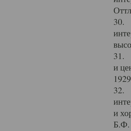
Оттл
30. 
инте
высо
31. 
и це
1929 
32. 
инте
и хо
Б.Ф. 