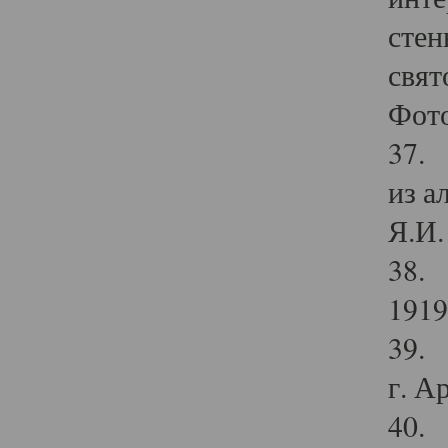
стен
свят
Фото
37. 
из а
Я.И. 
38. 
1919
39. 
г. А
40. 