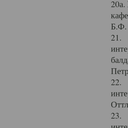
20а.
кафе
Б.Ф. 
21. 
инте
балд
Петр
22. 
инте
Оттл
23. 
инте