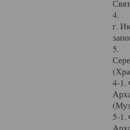
Свят
4. И
г. И
запо
5. И
Сере
(Хра
4-1.
Арха
(Муз
5-1.
Арха