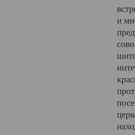
встр
и мн
пред
сово
шить
инте
крас
прот
посе
церк
нахо