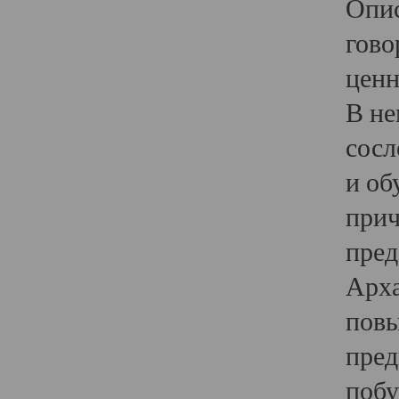
Опис
гово
ценн
В не
сосл
и об
прич
пред
Арха
повы
пред
побу