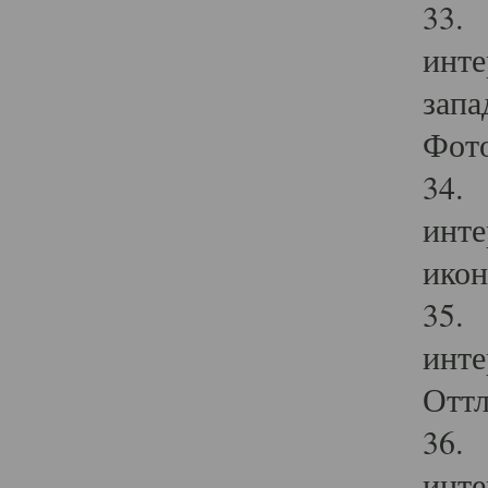
33. 
инте
запа
Фото
34. 
инте
икон
35. 
инте
Оттл
36. 
инте