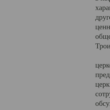
хара
друг
ценн
обще
Трои
Ярк
церк
пред
церк
сотр
обсу