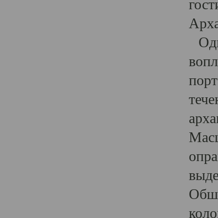
гост
Арха
Один
вопл
порт
тече
арха
Масш
опра
выде
Обши
коло