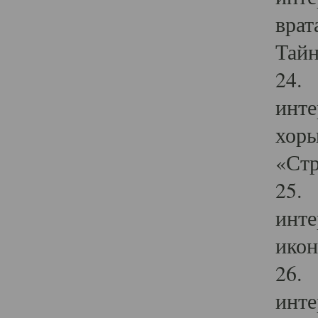
врат
Тайн
24. 
инте
хоры
«Стр
25. 
инте
икон
26. 
инте