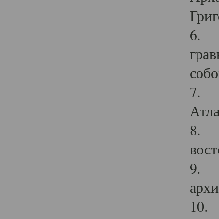
Григ
6. П
грав
собо
7. Г
Атла
8. С
вост
9. С
архи
10. 