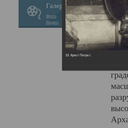
Галерея
годо
Фото
прав
Видео
кафе
Воз
Арха
33. Крест Петра I.
Трои
град
масш
разр
высо
Арха