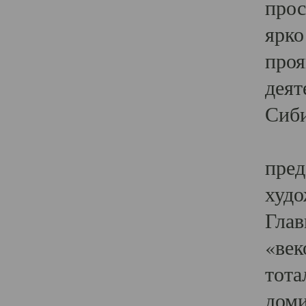
прос
ярко
проя
деят
Сиби
Одн
пред
худо
Глав
«век
тота
доми