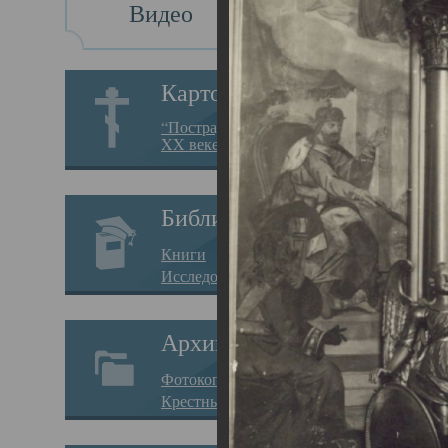
Видео
Св
Картотека
Свя
“Пострадавшие за веру в
XX веке на Севере”
23.12.
Сего
Библиотека
мере
Книги
целе
Исследования
резу
Архив
памя
Фотокопии дел
Арха
Крестные ходы
борь