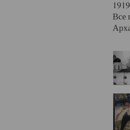
1919
Все 
Арха