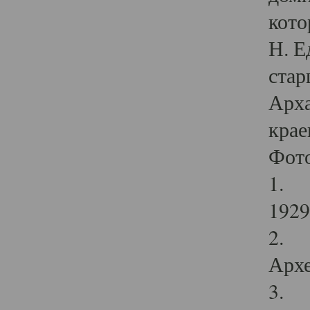
кото
Н. Е
стар
Арха
крае
Фот
1. С
1929 
2. Р
Архе
3. Ф