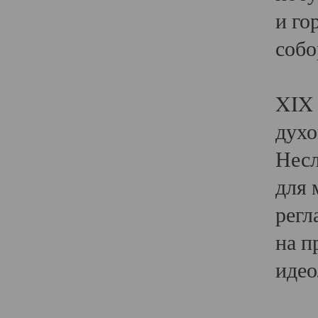
и го
собо
Явл
XIX 
духо
Несл
для 
регл
на п
идео
Поя