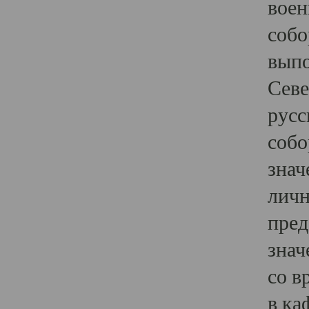
воен
собо
выпо
Севе
русс
собо
знач
личн
пред
знач
со в
в ка