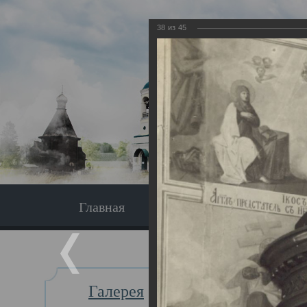
38
из
45
Главная
Экскурсия
Главная
Галерея