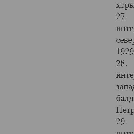
хоры
27. 
инте
севе
1929 
28. 
инте
запа
балд
Петр
29. 
инте