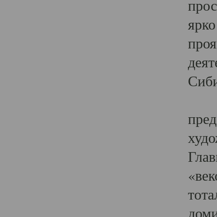
прос
ярко
проя
деят
Сиби
Одн
пред
худо
Глав
«век
тота
доми