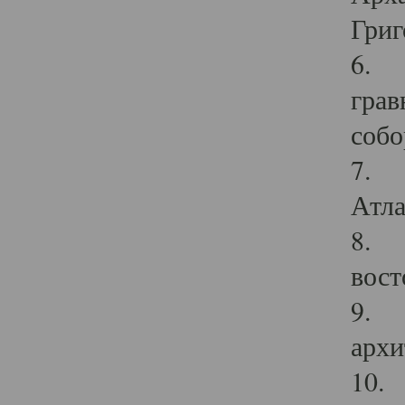
Григ
6. П
грав
собо
7. Г
Атла
8. С
вост
9. С
архи
10. 