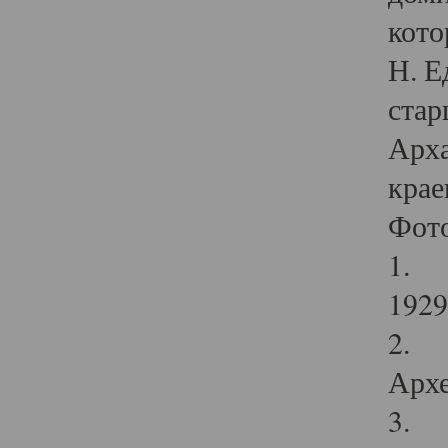
кото
Н. Е
стар
Арха
крае
Фот
1. С
1929 
2. Р
Архе
3. Ф