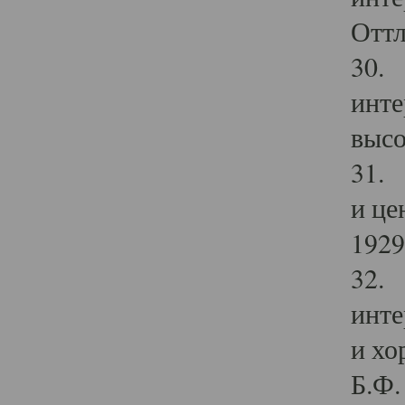
Оттл
30. 
инте
высо
31. 
и це
1929 
32. 
инте
и хо
Б.Ф. 