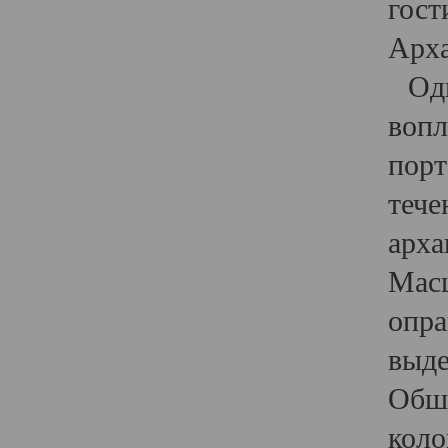
гост
Арха
Один
вопл
порт
тече
арха
Масш
опра
выде
Обши
коло