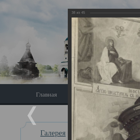
38
из
45
Главная
Экскурсия
Главная
Галерея