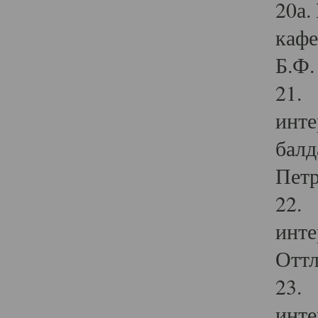
20а.
кафе
Б.Ф. 
21. 
инте
балд
Петр
22. 
инте
Оттл
23. 
инте