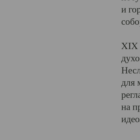
и го
собо
Явл
XIX 
духо
Несл
для 
регл
на п
идео
Поя