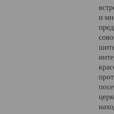
встр
и мн
пред
сово
шить
инте
крас
прот
посе
церк
нахо