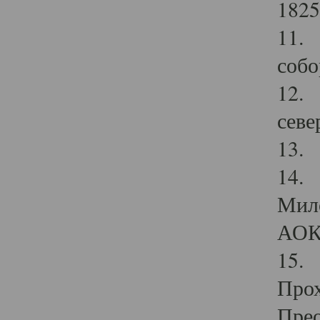
1825
11.
собо
12. 
севе
13.
14. 
Мило
АОК
15. 
Прох
Прео