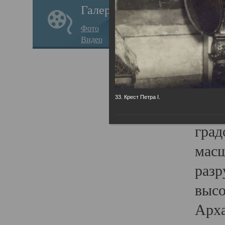
Галерея
годо
Фото
прав
Видео
кафе
Воз
Арха
33. Крест Петра I.
Трои
град
масш
разр
высо
Арха