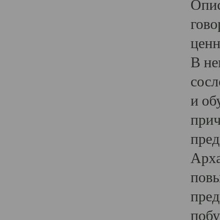
Опис
гово
ценн
В не
сосл
и об
прич
пред
Арха
повы
пред
побу