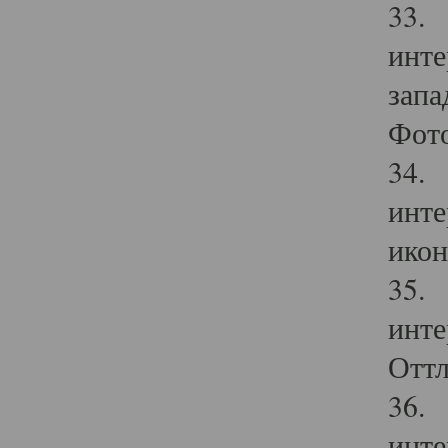
33. 
инте
запа
Фото
34. 
инте
икон
35. 
инте
Оттл
36. 
инте