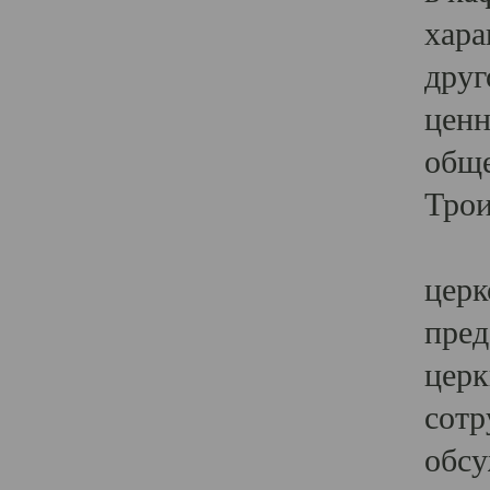
хара
друг
ценн
обще
Трои
Ярк
церк
пред
церк
сотр
обсу