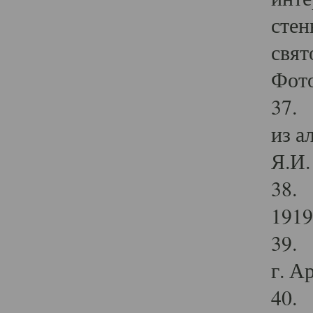
стен
свят
Фото
37. 
из а
Я.И. 
38. 
1919
39. 
г. А
40. 