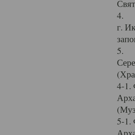
Свят
4. И
г. И
запо
5. И
Сере
(Хра
4-1.
Арха
(Муз
5-1.
Арха