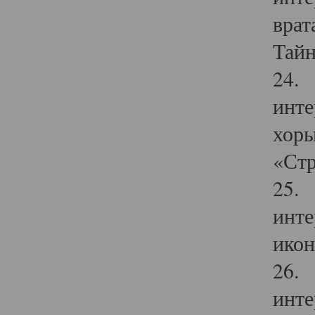
врат
Тайн
24. 
инте
хоры
«Стр
25. 
инте
икон
26. 
инте