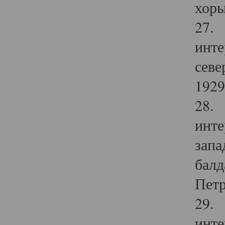
хоры
27. 
инте
севе
1929 
28. 
инте
запа
балд
Петр
29. 
инте