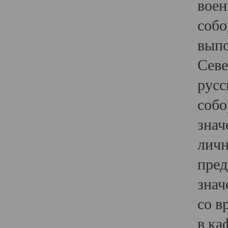
воен
собо
выпо
Севе
русс
собо
знач
личн
пред
знач
со в
в ка