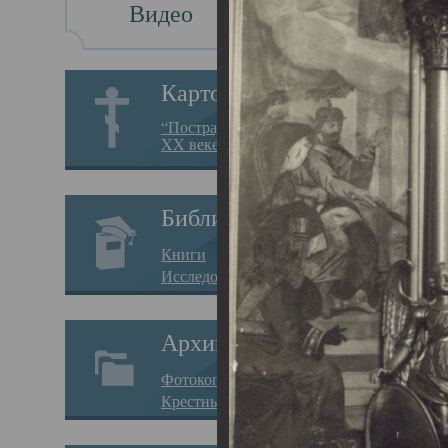
Видео
Св
Картотека
Свя
“Пострадавшие за веру в
XX веке на Севере”
23.12.
Сего
Библиотека
мере
Книги
целе
Исследования
резу
Архив
памя
Фотокопии дел
Арха
Крестные ходы
борь