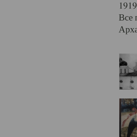
1919
Все 
Арха