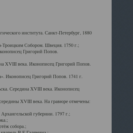
ического института. Санкт-Петербург, 1880
-Троицким Собором. Швеция. 1750 г.;
Иконописец Григорий Попов.
а XVIII века. Иконописец Григорий Попов.
». Иконописец Григорий Попов. 1741 г.
ска. Середина XVIII века. Иконописец
ередины XVIII века. На гравюре отмечены:
Архангельской губернии. 1797 г.;
ка.;
тёж собора.;
кварель В.Е.Галямина.;