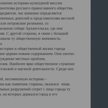
полнение историко-культурной миссии
триотизма русского православного общества.
редметов, чье значение определяется
твенных деятелей и представителям местной
тали петровские реликвии, со
альном соборе Архангельска, где они
м. С другой стороны, в связи с большой
кивали ту общественную значимость,
а.
тории и общественной жизни города
ение церкви новым содержанием. Они охотно
бсуждение местных проблем,
юзов. Наиболее ярко общественное служение
ельской и научной деятельности. Среди них
й, несомненную историко –
ауки как памятник старины, оказался лишь
ьных разрушений сотрет с лица города ту
 на которых держался город и его