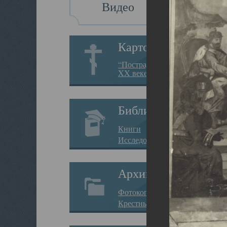
Видео
Картотека
“Пострадавшие за веру в
XX веке на Севере”
Библиотека
Книги
Исследования
Архив
Фотокопии дел
Крестные ходы