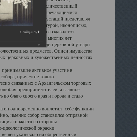
города. Обширный и величественный
ственными нигде не встречающимися
 символических инкрустаций представлял
 с живописью, скульптурой, иконописью,
ьер Троицкого храма создавал тот
Слайд-шоу:
обора, на протяжении многих лет
ице, библиотеке, среди церковной утвари
удожественных предметов. Описи имущества
ьных церковных и художественных ценностях,
, принимавшее активное участие в
собора, причем не только
 тесно связанных с Архангельском торговых
толюбия предпринимателей, а главное
во благо своего края и города и стало
 он одновременно воплотил себе функции
айно, именно собор становился отправной
тация торжеств со стороны
-идеологической окраски.
вещей указывало на общественный