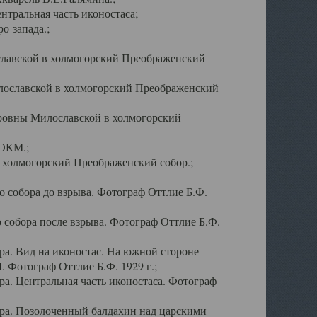
тральная часть иконостаса;
о-запада.;
славской в холмогорский Преображенский
лославской в холмогорский Преображенский
оровны Милославской в холмогорский
АОКМ.;
в холмогорский Преображенский собор.;
 собора до взрыва. Фотограф Оттлие Б.Ф.
 собора после взрыва. Фотограф Оттлие Б.Ф.
а. Вид на иконостас. На южной стороне
. Фотограф Оттлие Б.Ф. 1929 г.;
а. Центральная часть иконостаса. Фотограф
ра. Позолоченный балдахин над царскими