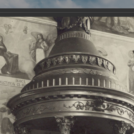
Виртуа
Новомученико
Земли А
Сайт создан по благосло
и Холмо
Наследники
Галерея
Главная
Галерея
Храмы-мученики Архангельска
Свято-Тро