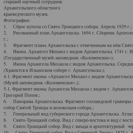
старший научный сотрудник
Архангельского областного
краеведческого музея.
Фотографии:
1. Сброс купола со Свято-Троицкого собора. Апрель 1929 г.;
2. Рисованный план Архангельска. 1694 г. Сборник Археолог
г.;
3. Фрагмент плана Архангельска с отмеченным на нём Свято
4. Икона. Архангел Михаил с видом Архангельска. 1741 г. 
(Государственный музей-заповедник «Коломенское»);
5. Икона Архангела Михаила с видом Архангельска. Середин
(Хранится в Ильинском соборе г. Архангельска.);
4-1. Фрагмент иконы «Архангел Михаил с видом Архангельска
(Музей-заповедник «Коломенское».);
5-1. Фрагмент иконы Архангела Михаила с видом г. Архангель
Григорий Попов.;
6. Панорама Архангельска. Фрагмент голландской гравюры с
собор Святой Троицы и колокольня собора.;
7. Генеральный вид губернского города Архангельска. Атлас 
8. Свято-Троицкий собор. Вид с северо-востока и вид с восто
9. Свято-Троицкий собор. Вид с запада и архитектурный чер
10. Свято-Троицкий собор. Вид с Северной Двины. 1825 г. А