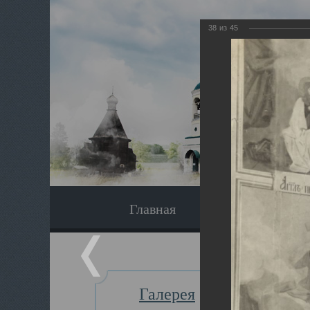
38
из
45
Главная
Экскурсия
Галерея