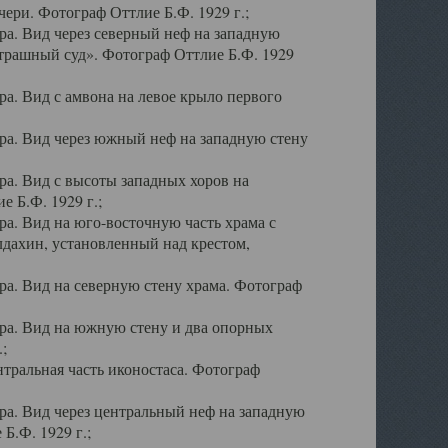
ери. Фотограф Оттлие Б.Ф. 1929 г.;
а. Вид через северный неф на западную
трашный суд». Фотограф Оттлие Б.Ф. 1929
. Вид с амвона на левое крыло первого
а. Вид через южный неф на западную стену
а. Вид с высоты западных хоров на
 Б.Ф. 1929 г.;
а. Вид на юго-восточную часть храма с
дахин, установленный над крестом,
а. Вид на северную стену храма. Фотограф
ра. Вид на южную стену и два опорных
;
тральная часть иконостаса. Фотограф
а. Вид через центральный неф на западную
Б.Ф. 1929 г.;