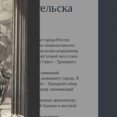
 Архангельска
 чем другие губернские города России
 в результате которых он лишился многих
у Архангельску ударила волна разрушения,
 20 –х годов. Отправной точкой чего стало
нсамбля кафедрального Свято – Троицкого
а, величественный каменный
ю и градостроительную доминанту города. В
оть до разрушения Свято – Троицкий собор
ний Архангельска, по праву занимающий
ртине Архангельска.
 себе яркую и своеобразную архитектуру
ниями России, Западной Европы и местной
вали его кафедральное значение,