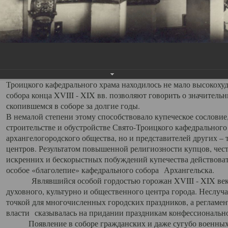
заслуженно выделяя из многочисленных культовых построек 
иконостас украшенный колоннами ионического стиля, с един
царскими вратами, изящным фронтоном и множеством резных,
собой поистине художественную ценность. В совокупности же
шитьем, многочисленными предметами церковной утвари интер
неповторимый красочный ансамбль декоративного убранства с
поражающий воображение своих посетителей. В соборной ризн
Троицкого кафедрального храма находилось не мало высокох
собора конца XVIII - XIX вв. позволяют говорить о значител
скопившемся в соборе за долгие годы.
В немалой степени этому способствовало купеческое сословие
строительстве и обустройстве Свято-Троицкого кафедрального 
архангелогородского общества, но и представителей других –
центров. Результатом повышенной религиозности купцов, чес
искренних и бескорыстных побуждений купечества действовать 
особое «благолепие» кафедрального собора Архангельска.
Являвшийся особой гордостью горожан XVIII - XIX века
духовного, культурно и общественного центра города. Неслуч
точкой для многочисленных городских праздников, а регламен
власти сказывалась на придании праздникам конфессионально
Появление в соборе гражданских и даже сугубо военных 