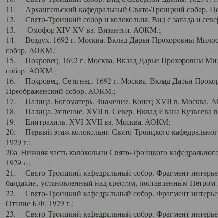
11. Архангельский кафедральный Свято-Троицкий собор. Цен
12. Свято-Троицкий собор и колокольня. Вид с запада и север
13. Омофор XIV-XV вв. Византия. АОКМ.;
14. Воздух. 1692 г. Москва. Вклад Дарьи Прохоровны Мило
собор. АОКМ.;
15. Покровец. 1692 г. Москва. Вклад Дарьи Прохоровны Ми
собор. АОКМ.;
16. Покровец. Се ягнец. 1692 г. Москва. Вклад Дарьи Прох
Преображенский собор. АОКМ.;
17. Палица. Богоматерь. Знамение. Конец XVII в. Москва. 
18. Палица. Успение. XVII в. Север. Вклад Ивана Кузвлева 
19. Епитрахиль. XVI-XVII вв. Москва. АОКМ;
20. Первый этаж колокольни Свято-Троицкого кафедрального
1929 г.;
20а. Нижняя часть колокольни Свято-Троицкого кафедрального
1929 г.;
21. Свято-Троицкий кафедральный собор. Фрагмент интерьер
балдахин, установленный над крестом, поставленным Петром I
22. Свято-Троицкий кафедральный собор. Фрагмент интерьер
Оттлие Б.Ф. 1929 г.;
23. Свято-Троицкий кафедральный собор. Фрагмент интерье