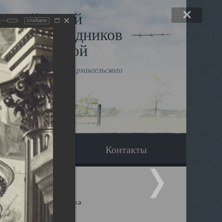
льный музей
слайдер
в и исповедников
рхангельской
влению митрополита Архангельского
горского Даниила
Вопрос-ответ
Контакты
ицкий собор Архангельска