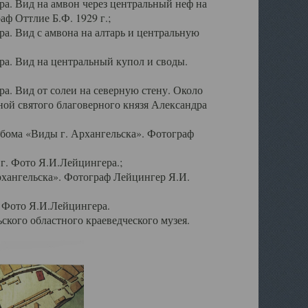
а. Вид на амвон через центральный неф на
аф Оттлие Б.Ф. 1929 г.;
. Вид с амвона на алтарь и центральную
а. Вид на центральный купол и своды.
. Вид от солеи на северную стену. Около
ой святого благоверного князя Александра
бома «Виды г. Архангельска». Фотограф
г. Фото Я.И.Лейцингера.;
рхангельска». Фотограф Лейцингер Я.И.
. Фото Я.И.Лейцингера.
кого областного краеведческого музея.