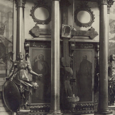
Свято-Троицкий собор
Свято-Троицкий собор Архангельска
23.12.2015
Сегодня мы можем говорить, что Архангельск в большей мере,
пострадал от целенаправленных систематических разрушений,
выдающихся памятников архитектуры. Больше всего по старом
вызванная борьбой с религией, набравшая особую силу в конце
разрушение православного центра архангельской губернии - а
собора Архангельска.
Возникнув в начале XVIII века в центре Архангельск
двухэтажный Троицкий собор, сразу превратился в зрительну
XVIII веке по масштабам ему не было равных на Севере. Впл
оставался самым высоким и значительным из городских строе
второе место, после гостиных дворов, в градостроительной ка
Один из самых больших и светлых соборов России воплотил в
портового города с отраженными в ней архитектурными тече
архангелогородской школы церковного зодчества.
Масштабность, благолепие и богатство собора, вполне оправды