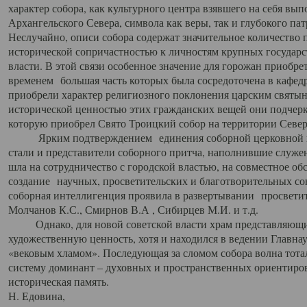
характер собора, как культурного центра взявшего на себя вы
Архангельского Севера, символа как веры, так и глубокого па
Неслучайно, описи собора содержат значительное количество п
исторической сопричастностью к личностям крупных государс
власти. В этой связи особенное значение для горожан приобре
временем большая часть которых была сосредоточена в кафедр
приобрели характер религиозного поклонения царским святыня
исторической ценностью этих гражданских вещей они подчер
которую приобрел Свято Троицкий собор на территории Север
Ярким подтверждением единения соборной церковной ис
стали и представители соборного притча, наполнившие служ
шла на сотрудничество с городской властью, на совместное о
создание научных, просветительских и благотворительных со
соборная интеллигенция проявила в развертывании просветит
Молчанов К.С., Смирнов В.А , Сибирцев М.И. и т.д.
Однако, для новой советской власти храм представляющи
художественную ценность, хотя и находился в ведении Главн
«вековым хламом». Последующая за сломом собора волна тотал
систему доминант – духовных и пространственных ориентиров,
историческая память.
Н. Едовина,