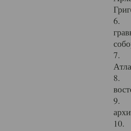
Григ
6. П
грав
собо
7. Г
Атла
8. С
вост
9. С
архи
10. 