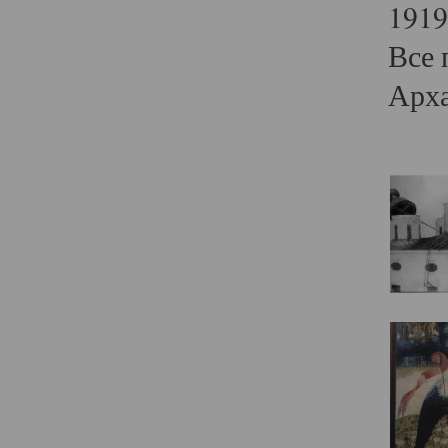
1919
Все 
Арха