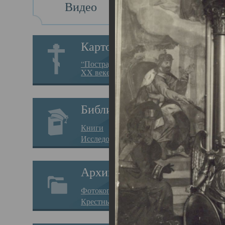
Видео
Св
Картотека
Свя
“Пострадавшие за веру в
XX веке на Севере”
23.12.
Сего
Библиотека
мере
Книги
целе
Исследования
резу
Архив
памя
Фотокопии дел
Арха
Крестные ходы
борь