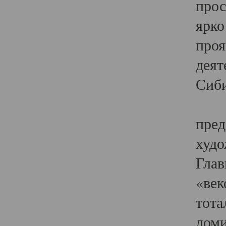
прос
ярко
проя
деят
Сиби
Одн
пред
худо
Глав
«век
тота
доми