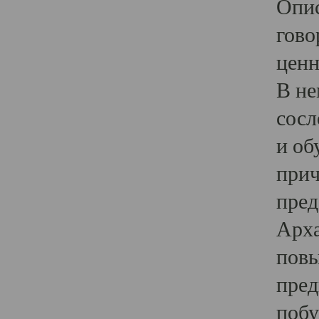
Опис
гово
ценн
В не
сосл
и об
прич
пред
Арха
повы
пред
побу