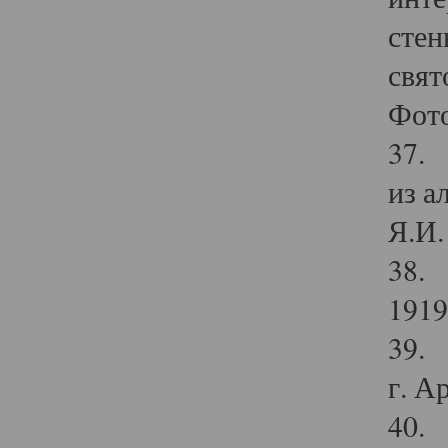
стен
свят
Фото
37. 
из а
Я.И. 
38. 
1919
39. 
г. А
40. 