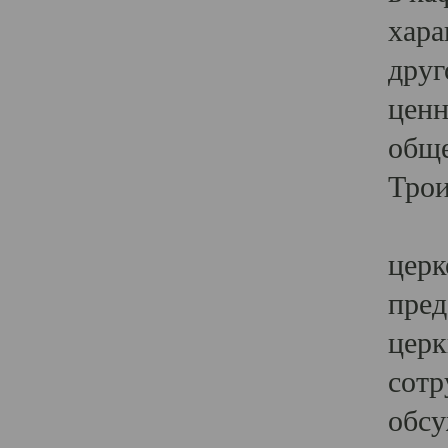
хара
друг
ценн
обще
Трои
Ярк
церк
пред
церк
сотр
обсу