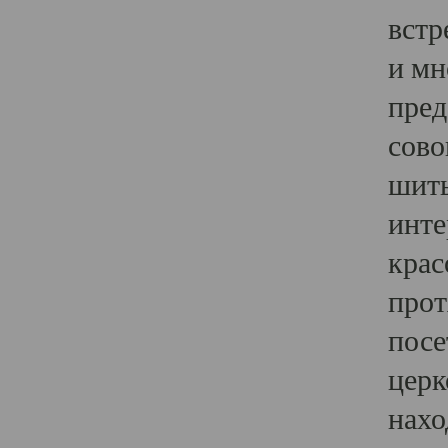
встр
и мн
пред
сово
шить
инте
крас
прот
посе
церк
нахо