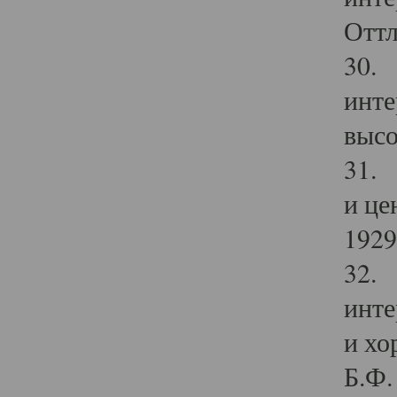
Оттл
30. 
инте
высо
31. 
и це
1929 
32. 
инте
и хо
Б.Ф. 