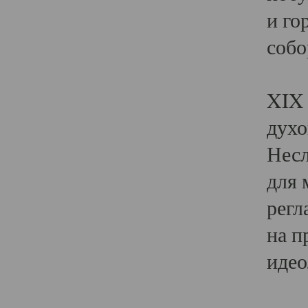
и го
собо
Явл
XIX 
духо
Несл
для 
регл
на п
идео
Поя