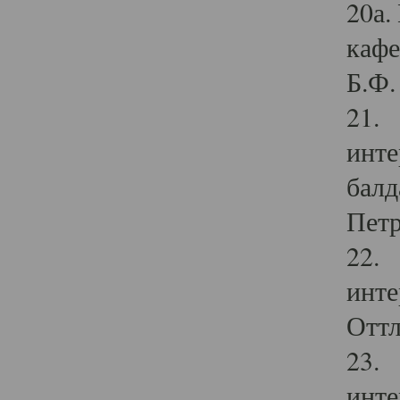
20а.
кафе
Б.Ф. 
21. 
инте
балд
Петр
22. 
инте
Оттл
23. 
инте