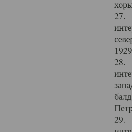
хоры
27. 
инте
севе
1929 
28. 
инте
запа
балд
Петр
29. 
инте