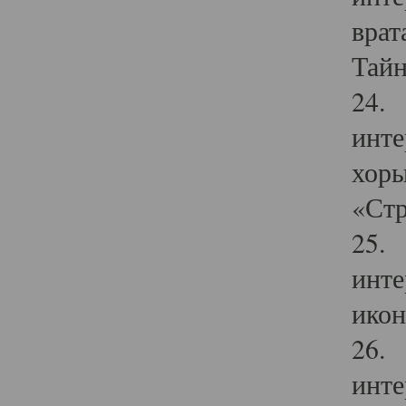
врат
Тайн
24. 
инте
хоры
«Стр
25. 
инте
икон
26. 
инте