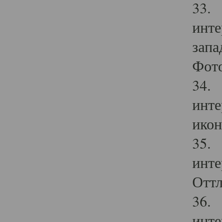
33. 
инте
запа
Фото
34. 
инте
икон
35. 
инте
Оттл
36. 
инте