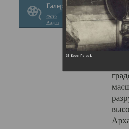
Галерея
годо
Фото
прав
Видео
кафе
Воз
Арха
33. Крест Петра I.
Трои
град
масш
разр
высо
Арха