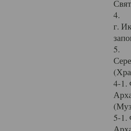
Свят
4. И
г. И
запо
5. И
Сере
(Хра
4-1.
Арха
(Муз
5-1.
Арха