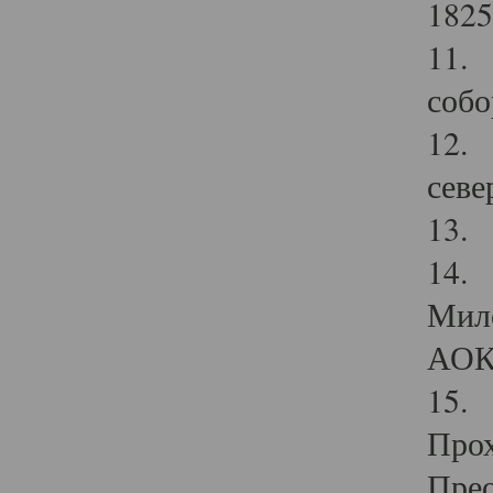
1825
11.
собо
12. 
севе
13.
14. 
Мило
АОК
15. 
Прох
Прео