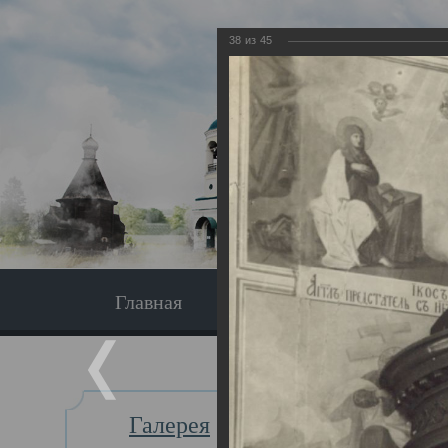
38
из
45
Главная
Экскурсия
Главная
Галерея