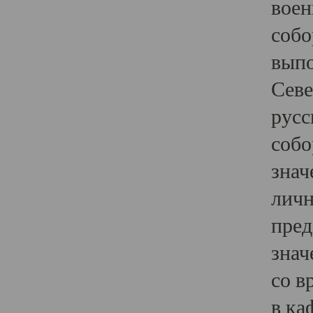
воен
собо
выпо
Севе
русс
собо
знач
личн
пред
знач
со в
в ка