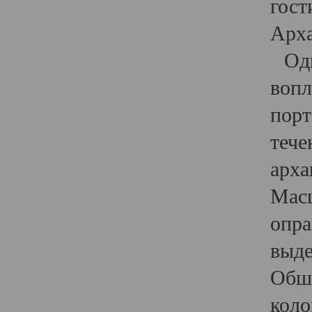
гост
Арха
Один
вопл
порт
тече
арха
Масш
опра
выде
Обши
коло