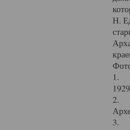
кото
Н. Е
стар
Арха
крае
Фот
1. С
1929 
2. Р
Архе
3. Ф