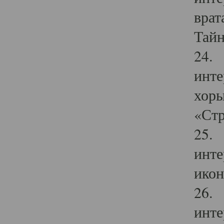
врат
Тайн
24. 
инте
хоры
«Стр
25. 
инте
икон
26. 
инте