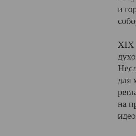
и го
собо
Явл
XIX 
духо
Несл
для 
регл
на п
идео
Поя