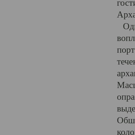
гост
Арха
Один
вопл
порт
тече
арха
Масш
опра
выде
Обши
коло