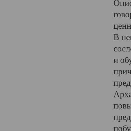
Опис
гово
ценн
В не
сосл
и об
прич
пред
Арха
повы
пред
побу