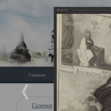
38
из
45
Главная
Экскурсия
Главная
Галерея