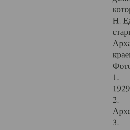
кото
Н. Е
стар
Арха
крае
Фот
1. С
1929 
2. Р
Архе
3. Ф