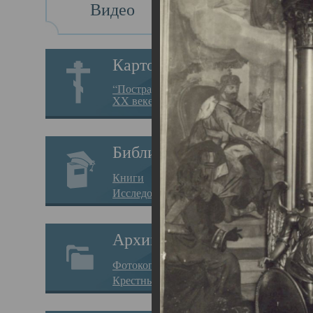
Видео
Св
Картотека
Свя
“Пострадавшие за веру в
XX веке на Севере”
23.12.
Сего
Библиотека
мере
Книги
целе
Исследования
резу
Архив
памя
Фотокопии дел
Арха
Крестные ходы
борь