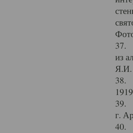
стен
свят
Фото
37. 
из а
Я.И. 
38. 
1919
39. 
г. А
40. 