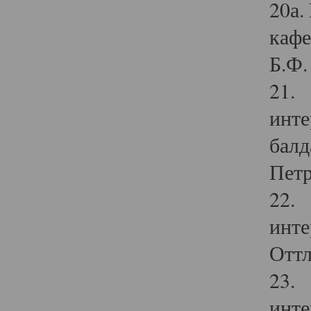
20а.
кафе
Б.Ф. 
21. 
инте
балд
Петр
22. 
инте
Оттл
23. 
инте