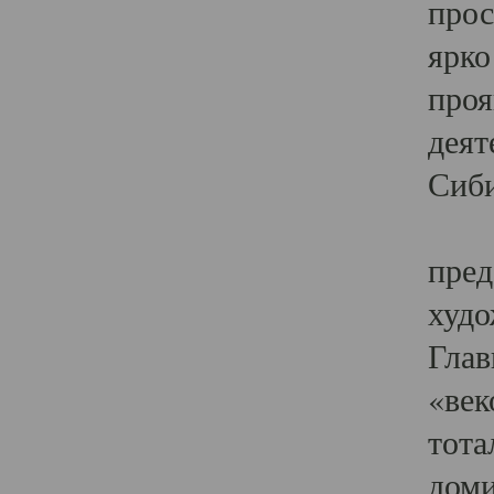
прос
ярко
проя
деят
Сиби
Одн
пред
худо
Глав
«век
тота
доми