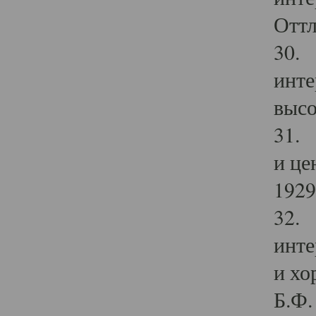
Оттл
30. 
инте
высо
31. 
и це
1929 
32. 
инте
и хо
Б.Ф. 