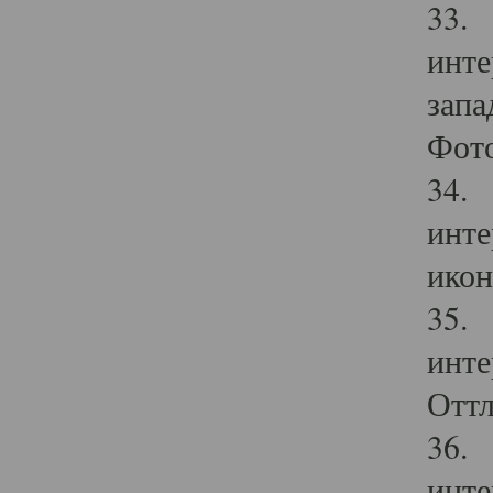
33. 
инте
запа
Фото
34. 
инте
икон
35. 
инте
Оттл
36. 
инте