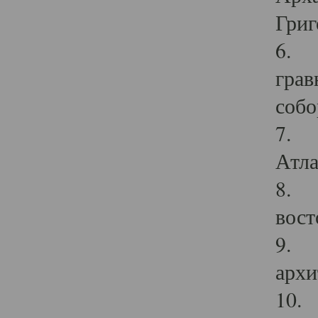
Григ
6. П
грав
собо
7. Г
Атла
8. С
вост
9. С
архи
10. 