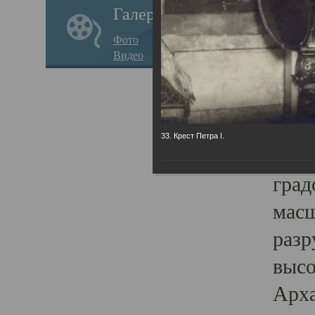
Галерея
годо
Фото
прав
Видео
кафе
Воз
Арха
33. Крест Петра I.
Трои
град
масш
разр
высо
Арха