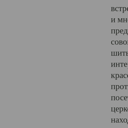
встр
и мн
пред
сово
шить
инте
крас
прот
посе
церк
нахо