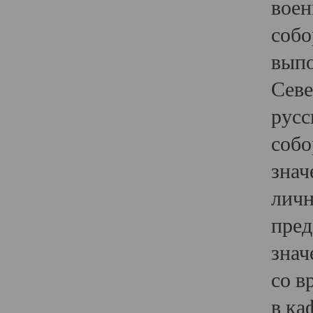
воен
собо
выпо
Севе
русс
собо
знач
личн
пред
знач
со в
в ка