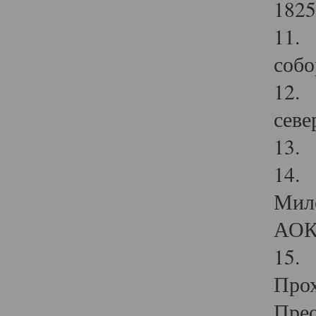
1825
11.
собо
12. 
севе
13.
14. 
Мило
АОК
15. 
Прох
Прео