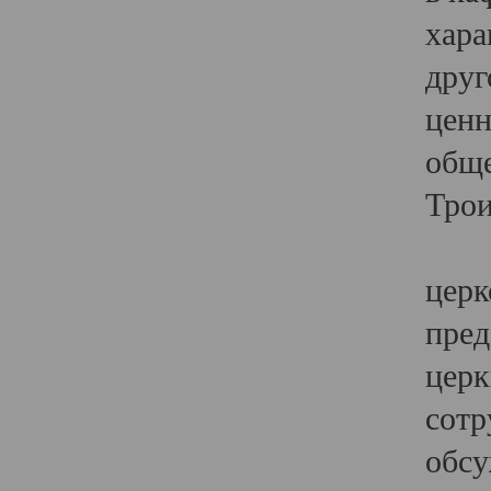
хара
друг
ценн
обще
Трои
Ярк
церк
пред
церк
сотр
обсу