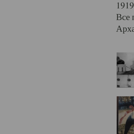
1919
Все 
Арха