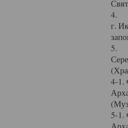
Свят
4. И
г. И
запо
5. И
Сере
(Хра
4-1.
Арха
(Муз
5-1.
Арха