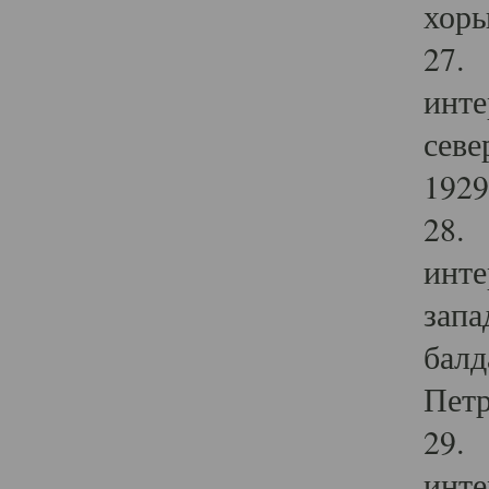
хоры
27. 
инте
севе
1929 
28. 
инте
запа
балд
Петр
29. 
инте