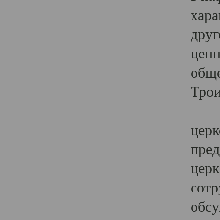
хара
друг
ценн
обще
Трои
Ярк
церк
пред
церк
сотр
обсу