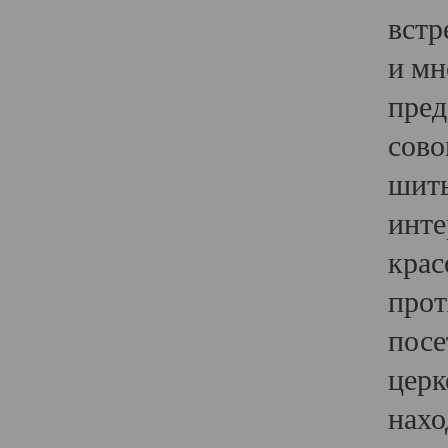
встр
и мн
пред
сово
шить
инте
крас
прот
посе
церк
нахо