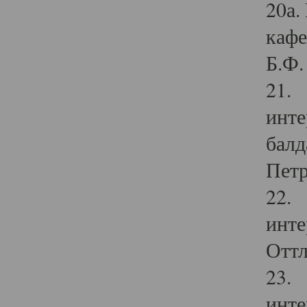
20а.
кафе
Б.Ф. 
21. 
инте
балд
Петр
22. 
инте
Оттл
23. 
инте