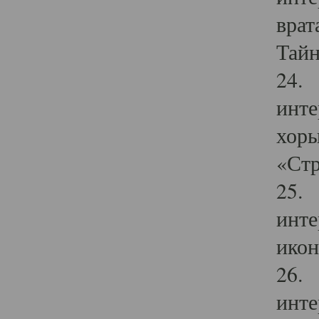
врат
Тайн
24. 
инте
хоры
«Стр
25. 
инте
икон
26. 
инте