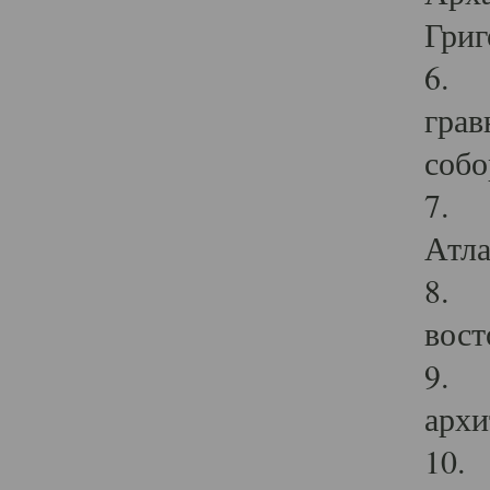
Григ
6. П
грав
собо
7. Г
Атла
8. С
вост
9. С
архи
10. 