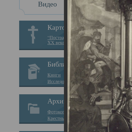
Видео
Св
Картотека
Свя
“Пострадавшие за веру в
XX веке на Севере”
23.12.
Сего
Библиотека
мере
Книги
целе
Исследования
резу
Архив
памя
Фотокопии дел
Арха
Крестные ходы
борь