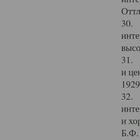
Оттл
30. 
инте
высо
31. 
и це
1929 
32. 
инте
и хо
Б.Ф. 