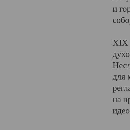
и го
собо
Явл
XIX 
духо
Несл
для 
регл
на п
идео
Поя