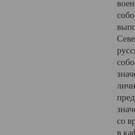
воен
собо
выпо
Севе
русс
собо
знач
личн
пред
знач
со в
в ка