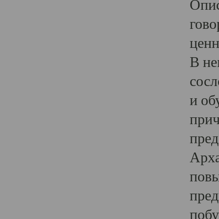
Опис
гово
ценн
В не
сосл
и об
прич
пред
Арха
повы
пред
побу