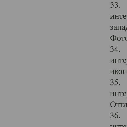
33. 
инте
запа
Фото
34. 
инте
икон
35. 
инте
Оттл
36. 
инте