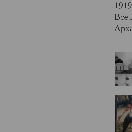
1919
Все 
Арха