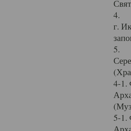
Свят
4. И
г. И
запо
5. И
Сере
(Хра
4-1.
Арха
(Муз
5-1.
Арха