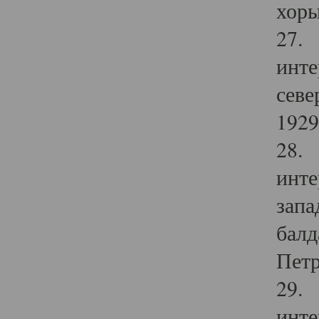
хоры
27. 
инте
севе
1929 
28. 
инте
запа
балд
Петр
29. 
инте