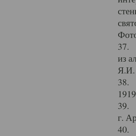
стен
свят
Фото
37. 
из а
Я.И. 
38. 
1919
39. 
г. А
40. 