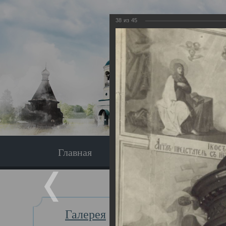
38
из
45
Главная
Экскурсия
Главная
Галерея