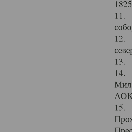
1825
11.
собо
12. 
севе
13.
14. 
Мило
АОК
15. 
Прох
Прео