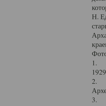
кото
Н. Е
стар
Арха
крае
Фот
1. С
1929 
2. Р
Архе
3. Ф