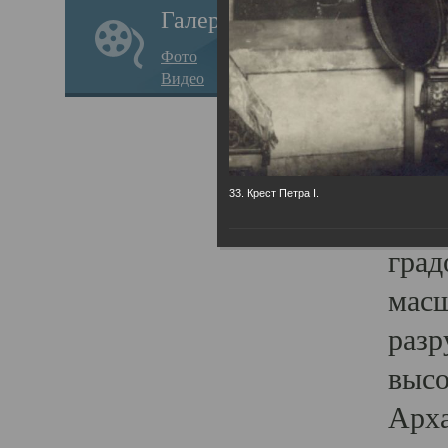
Галерея
годо
Фото
прав
Видео
кафе
Воз
Арха
33. Крест Петра I.
Трои
град
масш
разр
высо
Арха