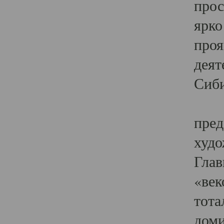
прос
ярко
проя
деят
Сиби
Одн
пред
худо
Глав
«век
тота
доми