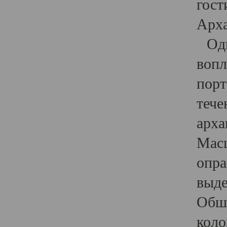
гост
Арха
Один
вопл
порт
тече
арха
Масш
опра
выде
Обши
коло