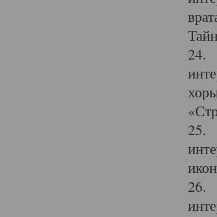
врат
Тайн
24. 
инте
хоры
«Стр
25. 
инте
икон
26. 
инте