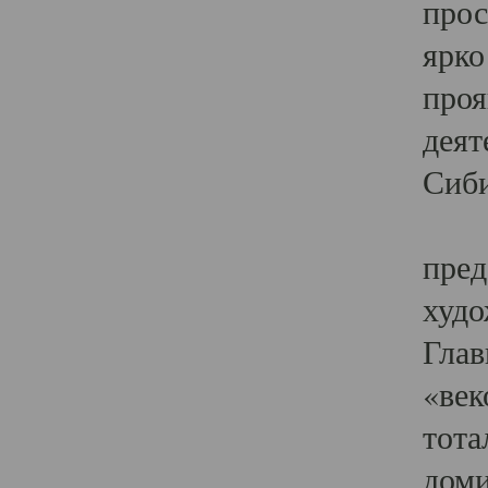
прос
ярко
проя
деят
Сиби
Одн
пред
худо
Глав
«век
тота
доми