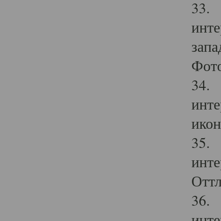
33. 
инте
запа
Фото
34. 
инте
икон
35. 
инте
Оттл
36. 
инте