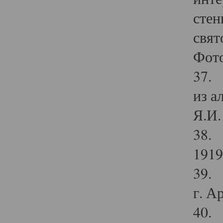
стен
свят
Фото
37. 
из а
Я.И. 
38. 
1919
39. 
г. А
40. 