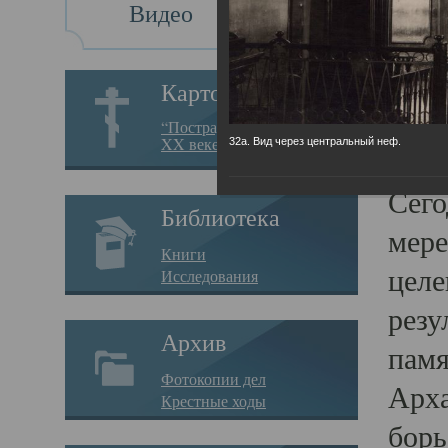
Видео
Св
Картотека
Свя
“Пострадавшие за веру в
XX веке на Севере”
32а. Вид через центральный неф.
23.12.
Сего
Библиотека
мере
Книги
целе
Исследования
резу
Архив
памя
Фотокопии дел
Арха
Крестные ходы
борь