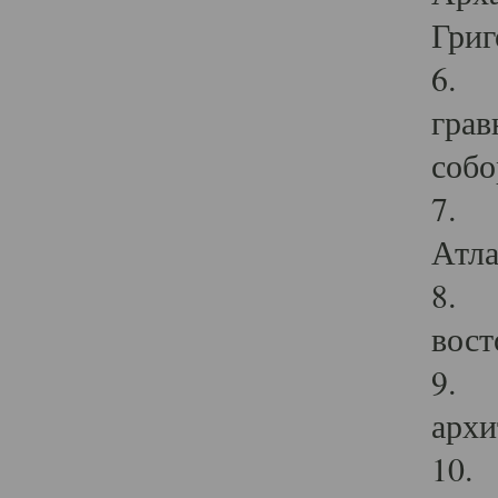
Григ
6. П
грав
собо
7. Г
Атла
8. С
вост
9. С
архи
10. 