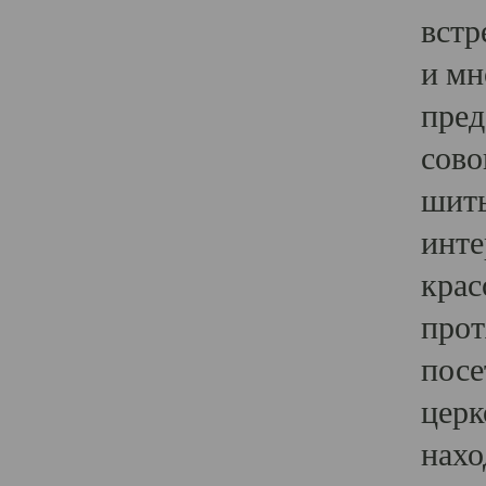
встр
и мн
пред
сово
шить
инте
крас
прот
посе
церк
нахо