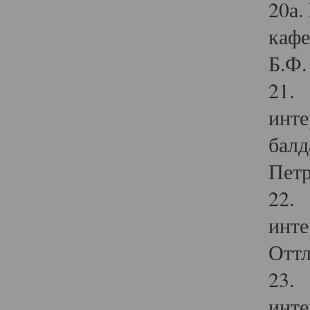
20а.
кафе
Б.Ф. 
21. 
инте
балд
Петр
22. 
инте
Оттл
23. 
инте