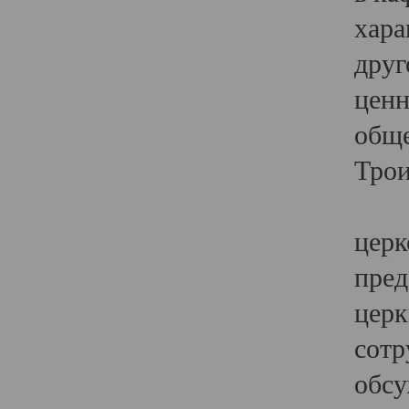
хара
друг
ценн
обще
Трои
Ярк
церк
пред
церк
сотр
обсу