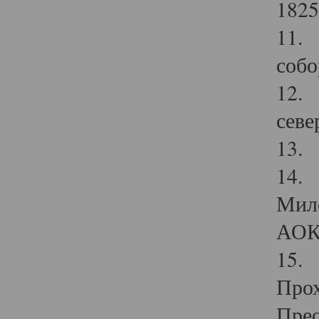
1825
11.
собо
12. 
севе
13.
14. 
Мило
АОК
15. 
Прох
Прео