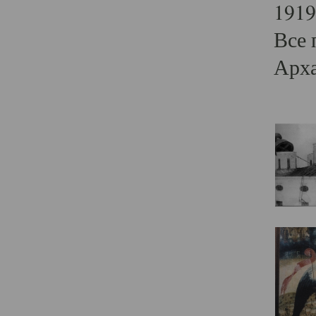
1919
Все 
Арха