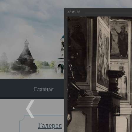
37
из
45
Главная
Экскурсия
Главная
Галерея