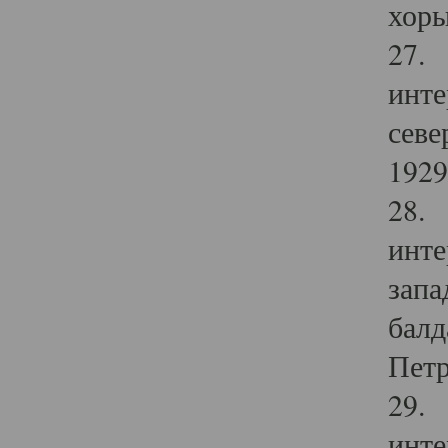
хоры
27. 
инте
севе
1929 
28. 
инте
запа
балд
Петр
29. 
инте