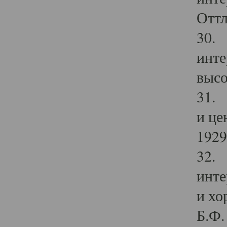
Оттл
30. 
инте
высо
31. 
и це
1929 
32. 
инте
и хо
Б.Ф. 