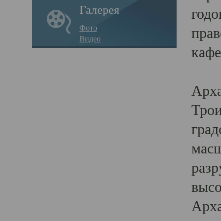
Галерея
годо
Фото
прав
Видео
кафе
Воз
Арха
Трои
град
масш
разр
высо
Арха