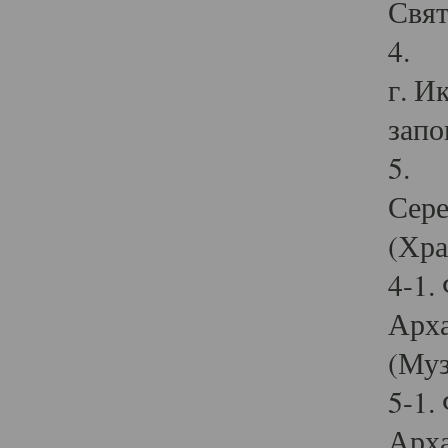
Свят
4. И
г. И
запо
5. И
Сере
(Хра
4-1.
Арха
(Муз
5-1.
Арха