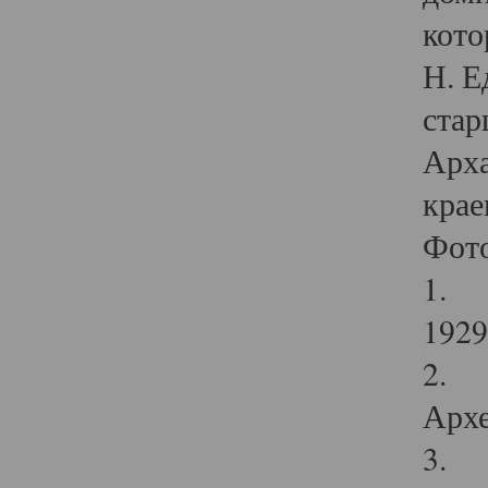
кото
Н. Е
стар
Арха
крае
Фот
1. С
1929 
2. Р
Архе
3. Ф