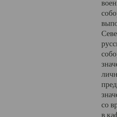
воен
собо
выпо
Севе
русс
собо
знач
личн
пред
знач
со в
в ка