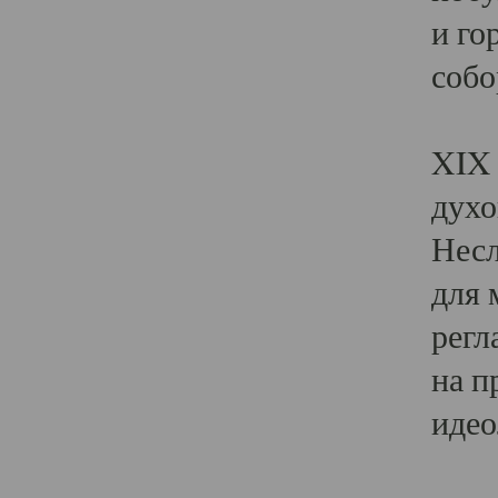
и го
собо
Явл
XIX 
духо
Несл
для 
регл
на п
идео
Поя