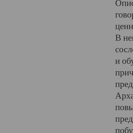
Опис
гово
ценн
В не
сосл
и об
прич
пред
Арха
повы
пред
побу