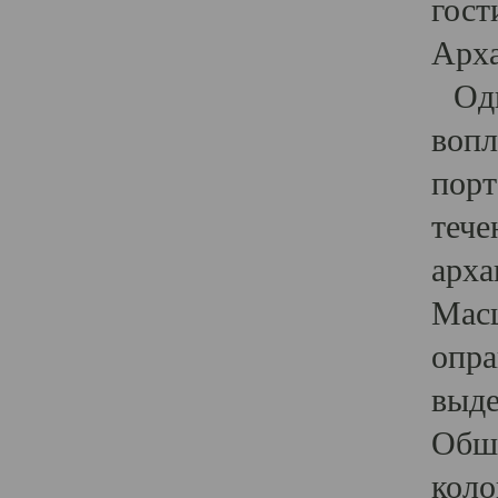
гост
Арха
Один
вопл
порт
тече
арха
Масш
опра
выде
Обши
коло