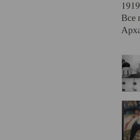
1919
Все 
Арха