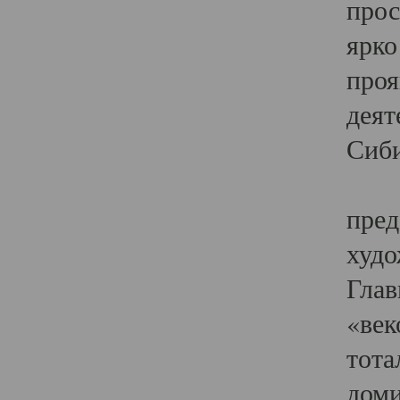
прос
ярко
проя
деят
Сиби
Одн
пред
худо
Глав
«век
тота
доми