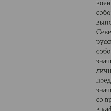
воен
собо
выпо
Севе
русс
собо
знач
личн
пред
знач
со в
в ка