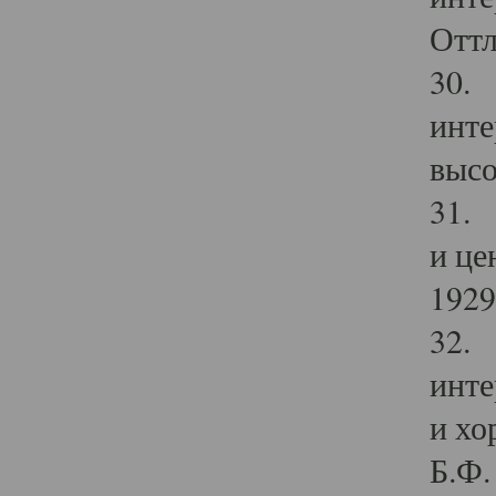
Оттл
30. 
инте
высо
31. 
и це
1929 
32. 
инте
и хо
Б.Ф. 