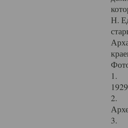
кото
Н. Е
стар
Арха
крае
Фот
1. С
1929 
2. Р
Архе
3. Ф