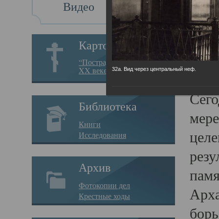
Видео
Св
Картотека
Свя
“Пострадавшие за веру в
XX веке на Севере”
32а. Вид через центральный неф.
23.12.
Сего
Библиотека
мере
Книги
целе
Исследования
резу
Архив
памя
Фотокопии дел
Арха
Крестные ходы
борь