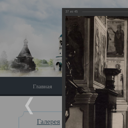
37
из
45
Главная
Экскурсия
Главная
Галерея