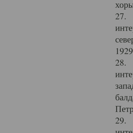
хоры
27. 
инте
севе
1929 
28. 
инте
запа
балд
Петр
29. 
инте