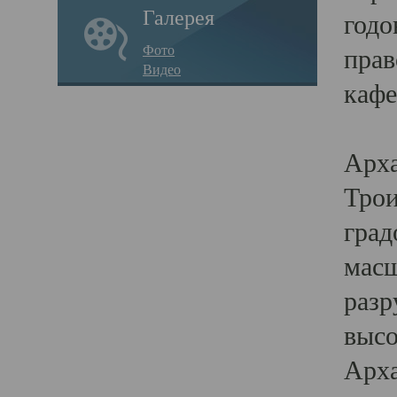
Галерея
годо
Фото
прав
Видео
кафе
Воз
Арха
Трои
град
масш
разр
высо
Арха