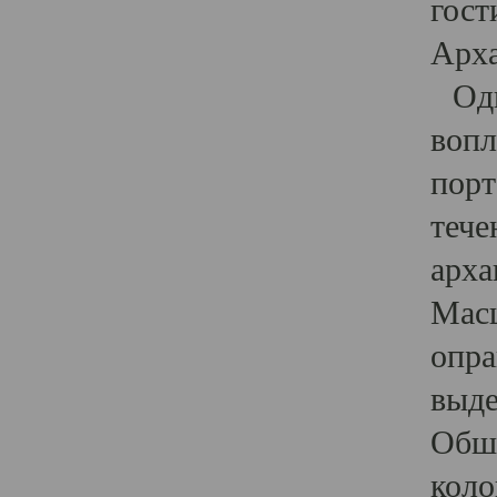
гост
Арха
Один
вопл
порт
тече
арха
Масш
опра
выде
Обши
коло