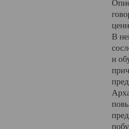
Опис
гово
ценн
В не
сосл
и об
прич
пред
Арха
повы
пред
побу