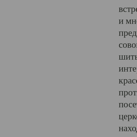
встр
и мн
пред
сово
шить
инте
крас
прот
посе
церк
нахо