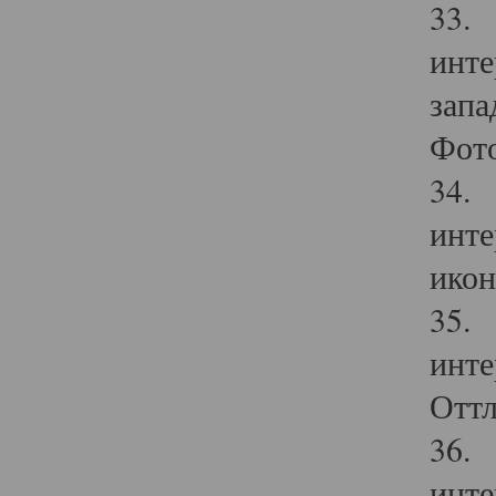
33. 
инте
запа
Фото
34. 
инте
икон
35. 
инте
Оттл
36. 
инте