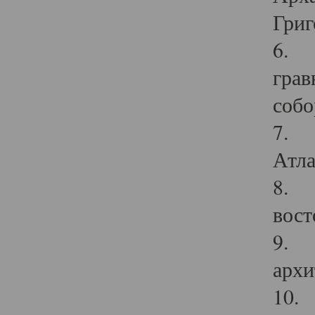
Григ
6. П
грав
собо
7. Г
Атла
8. С
вост
9. С
архи
10. 