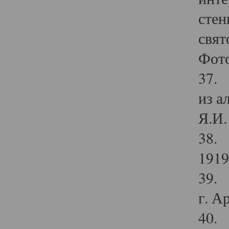
стен
свят
Фото
37. 
из а
Я.И. 
38. 
1919
39. 
г. А
40. 