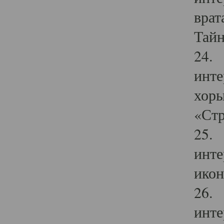
врат
Тайн
24. 
инте
хоры
«Стр
25. 
инте
икон
26. 
инте