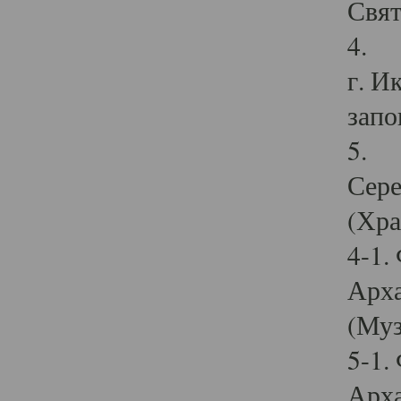
Свят
4. И
г. И
запо
5. И
Сере
(Хра
4-1.
Арха
(Муз
5-1.
Арха