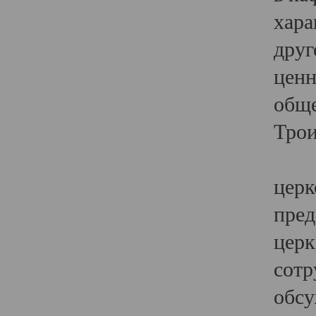
хара
друг
ценн
обще
Трои
Ярк
церк
пред
церк
сотр
обсу