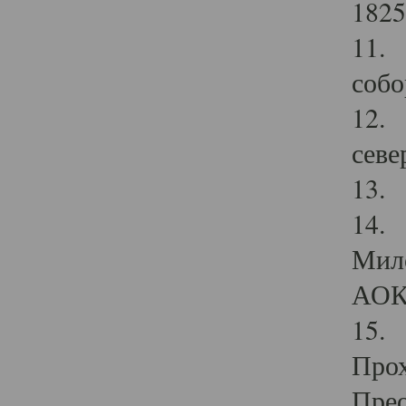
1825
11.
собо
12. 
севе
13.
14. 
Мило
АОК
15. 
Прох
Прео