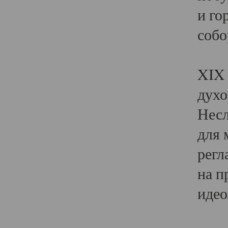
и го
собо
Явл
XIX 
духо
Несл
для 
регл
на п
идео
Поя