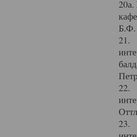
20а.
кафе
Б.Ф. 
21. 
инте
балд
Петр
22. 
инте
Оттл
23. 
инте