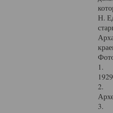
кото
Н. Е
стар
Арха
крае
Фот
1. С
1929 
2. Р
Архе
3. Ф