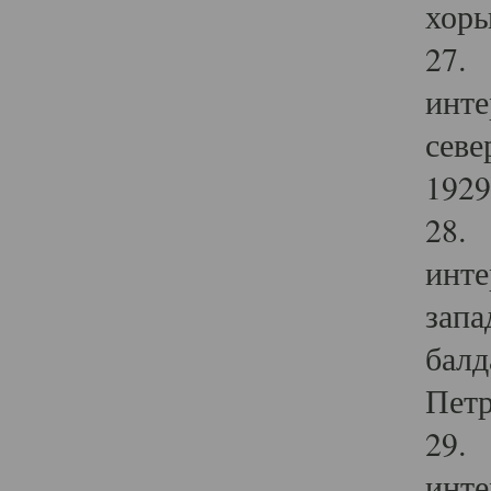
хоры
27. 
инте
севе
1929 
28. 
инте
запа
балд
Петр
29. 
инте