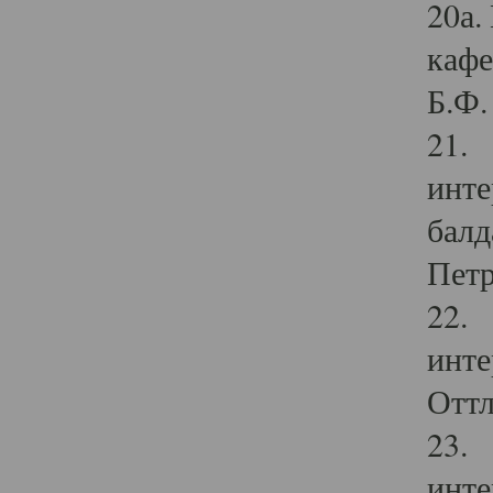
20а.
кафе
Б.Ф. 
21. 
инте
балд
Петр
22. 
инте
Оттл
23. 
инте