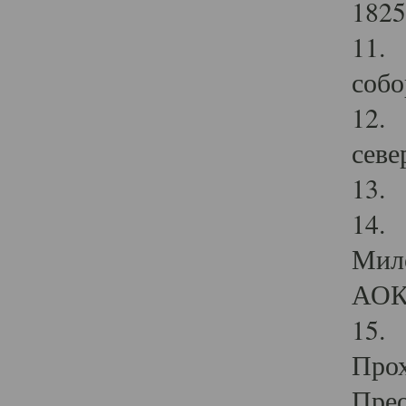
1825
11.
собо
12. 
севе
13.
14. 
Мило
АОК
15. 
Прох
Прео