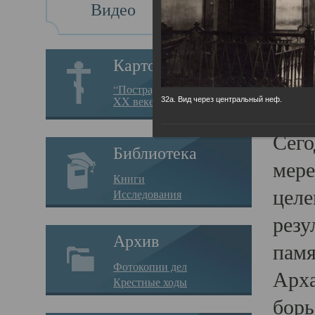
Видео
Св
Картотека
Свя
“Пострадавшие за веру в
XX веке на Севере”
32а. Вид через центральный неф.
23.12.
Сего
Библиотека
мере
Книги
целе
Исследования
резу
Архив
памя
Фотокопии дел
Арха
Крестные ходы
борь