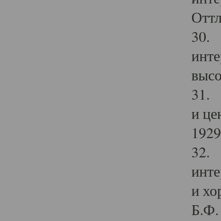
Оттл
30. 
инте
высо
31. 
и це
1929 
32. 
инте
и хо
Б.Ф. 