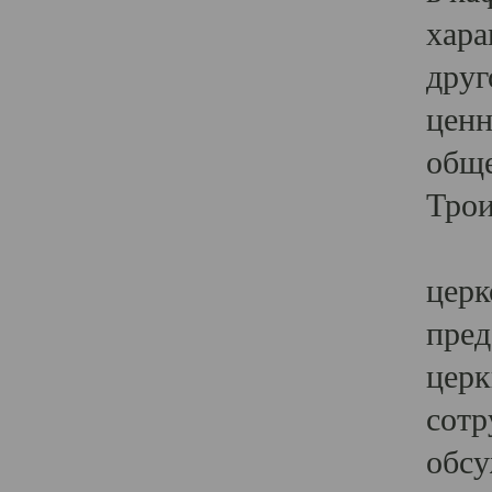
хара
друг
ценн
обще
Трои
Ярк
церк
пред
церк
сотр
обсу