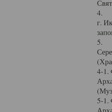
Свят
4. И
г. И
запо
5. И
Сере
(Хра
4-1.
Арха
(Муз
5-1.
Арха