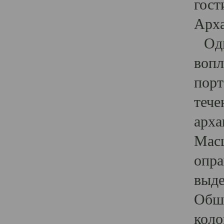
гост
Арха
Один
вопл
порт
тече
арха
Масш
опра
выде
Обши
коло