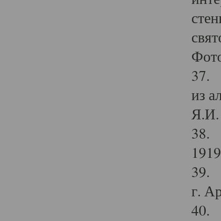
стен
свят
Фото
37. 
из а
Я.И. 
38. 
1919
39. 
г. А
40. 