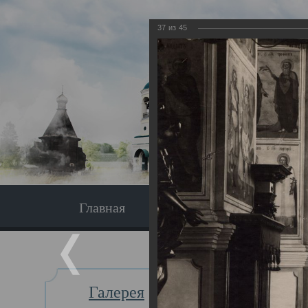
37
из
45
Главная
Экскурсия
Главная
Галерея