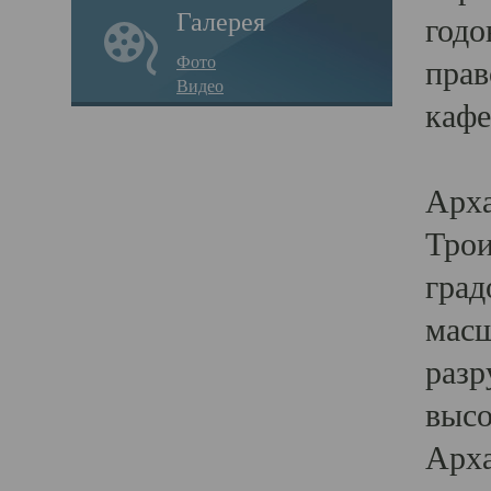
Галерея
годо
Фото
прав
Видео
кафе
Воз
Арха
Трои
град
масш
разр
высо
Арха