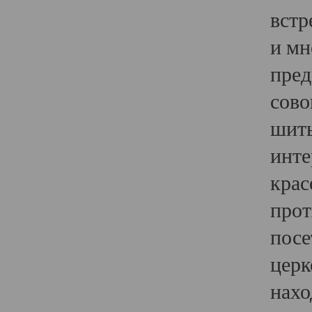
встр
и мн
пред
сово
шить
инте
крас
прот
посе
церк
нахо