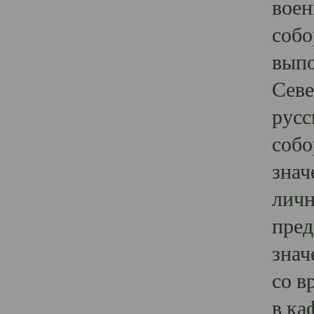
воен
собо
выпо
Севе
русс
собо
знач
личн
пред
знач
со в
в ка