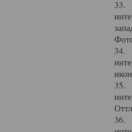
33. 
инте
запа
Фото
34. 
инте
икон
35. 
инте
Оттл
36. 
инте