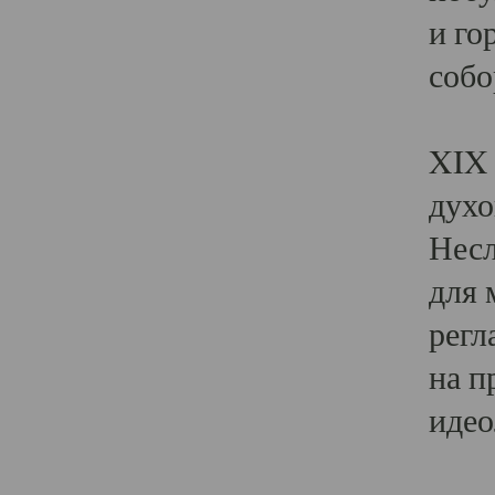
и го
собо
Явл
XIX 
духо
Несл
для 
регл
на п
идео
Поя