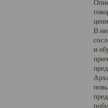
Опис
гово
ценн
В не
сосл
и об
прич
пред
Арха
повы
пред
побу