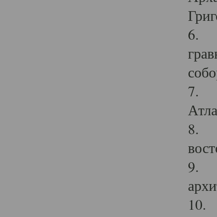
Григ
6. П
грав
собо
7. Г
Атла
8. С
вост
9. С
архи
10. 