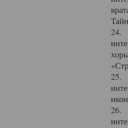
врат
Тайн
24. 
инте
хоры
«Стр
25. 
инте
икон
26. 
инте