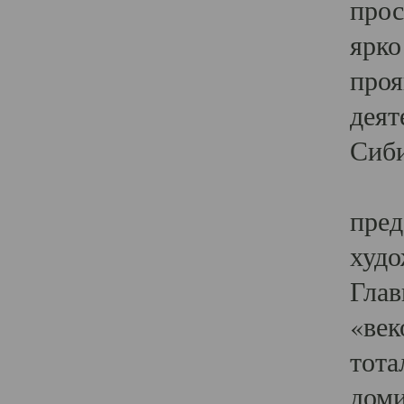
прос
ярко
проя
деят
Сиби
Одн
пред
худо
Глав
«век
тота
доми