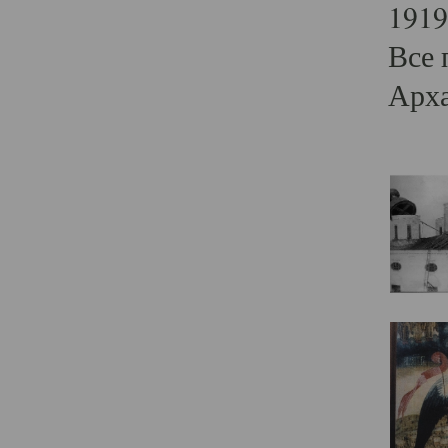
1919
Все 
Арха