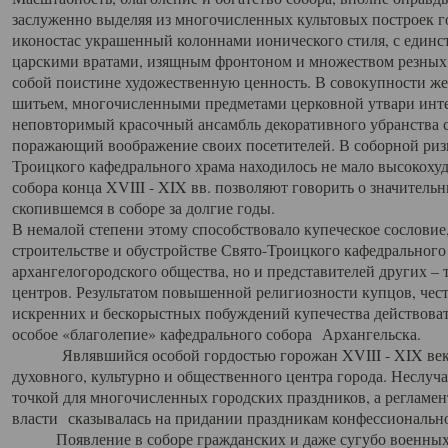
заслуженно выделяя из многочисленных культовых построек 
иконостас украшенный колоннами ионического стиля, с един
царскими вратами, изящным фронтоном и множеством резных,
собой поистине художественную ценность. В совокупности же
шитьем, многочисленными предметами церковной утвари интер
неповторимый красочный ансамбль декоративного убранства с
поражающий воображение своих посетителей. В соборной ризн
Троицкого кафедрального храма находилось не мало высокох
собора конца XVIII - XIX вв. позволяют говорить о значител
скопившемся в соборе за долгие годы.
В немалой степени этому способствовало купеческое сословие
строительстве и обустройстве Свято-Троицкого кафедрального 
архангелогородского общества, но и представителей других –
центров. Результатом повышенной религиозности купцов, чес
искренних и бескорыстных побуждений купечества действовать 
особое «благолепие» кафедрального собора Архангельска.
Являвшийся особой гордостью горожан XVIII - XIX века
духовного, культурно и общественного центра города. Неслуч
точкой для многочисленных городских праздников, а регламен
власти сказывалась на придании праздникам конфессионально
Появление в соборе гражданских и даже сугубо военных 