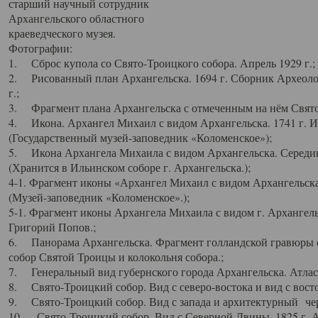
старший научный сотрудник
Архангельского областного
краеведческого музея.
Фотографии:
1. Сброс купола со Свято-Троицкого собора. Апрель 1929 г.;
2. Рисованный план Архангельска. 1694 г. Сборник Археолог
г.;
3. Фрагмент плана Архангельска с отмеченным на нём Свято
4. Икона. Архангел Михаил с видом Архангельска. 1741 г. 
(Государственный музей-заповедник «Коломенское»);
5. Икона Архангела Михаила с видом Архангельска. Середин
(Хранится в Ильинском соборе г. Архангельска.);
4-1. Фрагмент иконы «Архангел Михаил с видом Архангельска
(Музей-заповедник «Коломенское».);
5-1. Фрагмент иконы Архангела Михаила с видом г. Архангель
Григорий Попов.;
6. Панорама Архангельска. Фрагмент голландской гравюры с
собор Святой Троицы и колокольня собора.;
7. Генеральный вид губернского города Архангельска. Атлас 
8. Свято-Троицкий собор. Вид с северо-востока и вид с восто
9. Свято-Троицкий собор. Вид с запада и архитектурный чер
10. Свято-Троицкий собор. Вид с Северной Двины. 1825 г. А