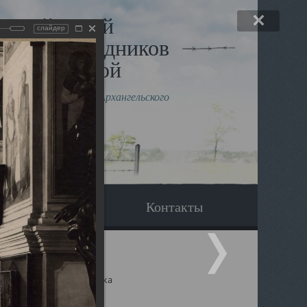
льный музей
слайдер
в и исповедников
рхангельской
влению митрополита Архангельского
горского Даниила
Вопрос-ответ
Контакты
ицкий собор Архангельска