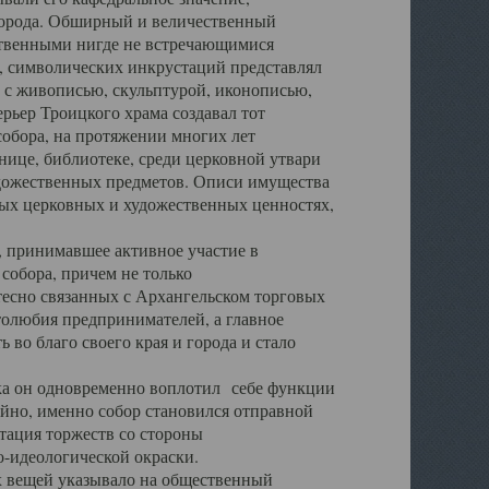
города. Обширный и величественный
ственными нигде не встречающимися
 символических инкрустаций представлял
 с живописью, скульптурой, иконописью,
ьер Троицкого храма создавал тот
обора, на протяжении многих лет
ице, библиотеке, среди церковной утвари
удожественных предметов. Описи имущества
ьных церковных и художественных ценностях,
, принимавшее активное участие в
собора, причем не только
 тесно связанных с Архангельском торговых
толюбия предпринимателей, а главное
во благо своего края и города и стало
 он одновременно воплотил себе функции
айно, именно собор становился отправной
тация торжеств со стороны
-идеологической окраски.
вещей указывало на общественный