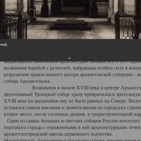
Свято-Троицкий собор
Свято-Троицкий собор Архангельска
23.12.2015
 неф.
Сегодня мы можем говорить, что Архангельск в большей мере,
пострадал от целенаправленных систематических разрушений,
выдающихся памятников архитектуры. Больше всего по старом
вызванная борьбой с религией, набравшая особую силу в конце
разрушение православного центра архангельской губернии - а
собора Архангельска.
Возникнув в начале XVIII века в центре Архангельск
двухэтажный Троицкий собор, сразу превратился в зрительну
XVIII веке по масштабам ему не было равных на Севере. Впл
оставался самым высоким и значительным из городских строе
второе место, после гостиных дворов, в градостроительной ка
Один из самых больших и светлых соборов России воплотил в
портового города с отраженными в ней архитектурными тече
архангелогородской школы церковного зодчества.
Масштабность, благолепие и богатство собора, вполне оправды