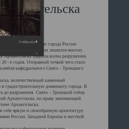
 Архангельска
Слайд-шоу:
 чем другие губернские города России
 в результате которых он лишился многих
у Архангельску ударила волна разрушения,
 20 –х годов. Отправной точкой чего стало
нсамбля кафедрального Свято – Троицкого
а, величественный каменный
ю и градостроительную доминанту города. В
оть до разрушения Свято – Троицкий собор
ний Архангельска, по праву занимающий
ртине Архангельска.
 себе яркую и своеобразную архитектуру
ниями России, Западной Европы и местной
вали его кафедральное значение,