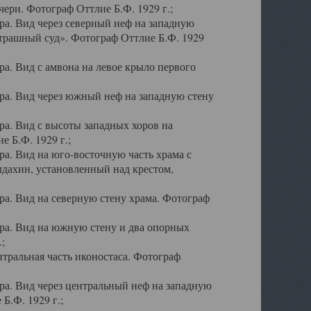
ери. Фотограф Оттлие Б.Ф. 1929 г.;
а. Вид через северный неф на западную
трашный суд». Фотограф Оттлие Б.Ф. 1929
. Вид с амвона на левое крыло первого
а. Вид через южный неф на западную стену
а. Вид с высоты западных хоров на
 Б.Ф. 1929 г.;
а. Вид на юго-восточную часть храма с
дахин, установленный над крестом,
а. Вид на северную стену храма. Фотограф
ра. Вид на южную стену и два опорных
;
тральная часть иконостаса. Фотограф
а. Вид через центральный неф на западную
Б.Ф. 1929 г.;