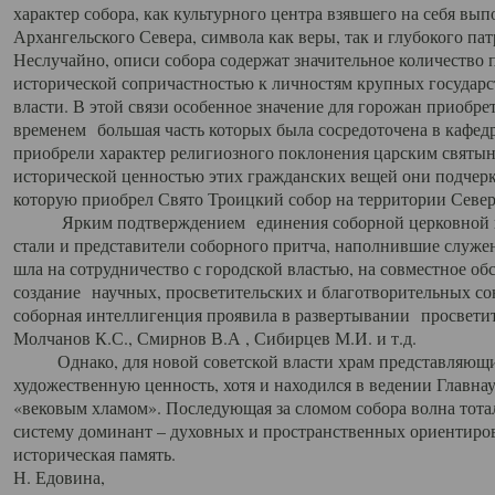
характер собора, как культурного центра взявшего на себя вы
Архангельского Севера, символа как веры, так и глубокого па
Неслучайно, описи собора содержат значительное количество п
исторической сопричастностью к личностям крупных государс
власти. В этой связи особенное значение для горожан приобре
временем большая часть которых была сосредоточена в кафедр
приобрели характер религиозного поклонения царским святыня
исторической ценностью этих гражданских вещей они подчер
которую приобрел Свято Троицкий собор на территории Север
Ярким подтверждением единения соборной церковной ис
стали и представители соборного притча, наполнившие служ
шла на сотрудничество с городской властью, на совместное о
создание научных, просветительских и благотворительных со
соборная интеллигенция проявила в развертывании просветит
Молчанов К.С., Смирнов В.А , Сибирцев М.И. и т.д.
Однако, для новой советской власти храм представляющи
художественную ценность, хотя и находился в ведении Главн
«вековым хламом». Последующая за сломом собора волна тотал
систему доминант – духовных и пространственных ориентиров,
историческая память.
Н. Едовина,