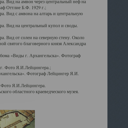
а. Вид на амвон через центральный неф на
аф Оттлие Б.Ф. 1929 г.;
. Вид с амвона на алтарь и центральную
а. Вид на центральный купол и своды.
. Вид от солеи на северную стену. Около
ой святого благоверного князя Александра
бома «Виды г. Архангельска». Фотограф
г. Фото Я.И.Лейцингера.;
рхангельска». Фотограф Лейцингер Я.И.
. Фото Я.И.Лейцингера.
кого областного краеведческого музея.