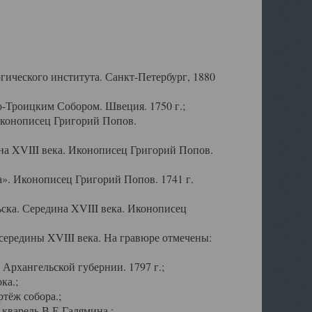
ического института. Санкт-Петербург, 1880
-Троицким Собором. Швеция. 1750 г.;
Иконописец Григорий Попов.
а XVIII века. Иконописец Григорий Попов.
». Иконописец Григорий Попов. 1741 г.
ска. Середина XVIII века. Иконописец
ередины XVIII века. На гравюре отмечены:
Архангельской губернии. 1797 г.;
ка.;
тёж собора.;
кварель В.Е.Галямина.;