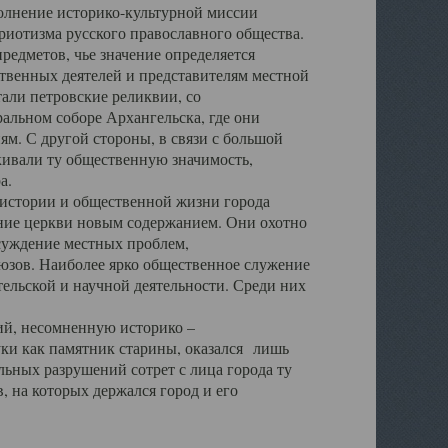
полнение историко-культурной миссии
триотизма русского православного общества.
редметов, чье значение определяется
твенных деятелей и представителям местной
тали петровские реликвии, со
альном соборе Архангельска, где они
м. С другой стороны, в связи с большой
кивали ту общественную значимость,
а.
тории и общественной жизни города
ение церкви новым содержанием. Они охотно
бсуждение местных проблем,
юзов. Наиболее ярко общественное служение
ельской и научной деятельности. Среди них
й, несомненную историко –
ауки как памятник старины, оказался лишь
ьных разрушений сотрет с лица города ту
 на которых держался город и его