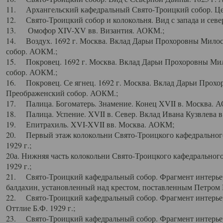
11. Архангельский кафедральный Свято-Троицкий собор. Цен
12. Свято-Троицкий собор и колокольня. Вид с запада и север
13. Омофор XIV-XV вв. Византия. АОКМ.;
14. Воздух. 1692 г. Москва. Вклад Дарьи Прохоровны Мило
собор. АОКМ.;
15. Покровец. 1692 г. Москва. Вклад Дарьи Прохоровны Ми
собор. АОКМ.;
16. Покровец. Се ягнец. 1692 г. Москва. Вклад Дарьи Прох
Преображенский собор. АОКМ.;
17. Палица. Богоматерь. Знамение. Конец XVII в. Москва. 
18. Палица. Успение. XVII в. Север. Вклад Ивана Кузвлева 
19. Епитрахиль. XVI-XVII вв. Москва. АОКМ;
20. Первый этаж колокольни Свято-Троицкого кафедрального
1929 г.;
20а. Нижняя часть колокольни Свято-Троицкого кафедрального
1929 г.;
21. Свято-Троицкий кафедральный собор. Фрагмент интерьер
балдахин, установленный над крестом, поставленным Петром I
22. Свято-Троицкий кафедральный собор. Фрагмент интерьер
Оттлие Б.Ф. 1929 г.;
23. Свято-Троицкий кафедральный собор. Фрагмент интерье