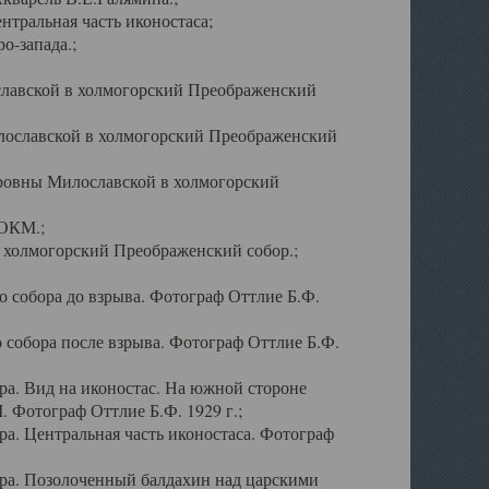
тральная часть иконостаса;
о-запада.;
славской в холмогорский Преображенский
лославской в холмогорский Преображенский
оровны Милославской в холмогорский
АОКМ.;
в холмогорский Преображенский собор.;
 собора до взрыва. Фотограф Оттлие Б.Ф.
 собора после взрыва. Фотограф Оттлие Б.Ф.
а. Вид на иконостас. На южной стороне
. Фотограф Оттлие Б.Ф. 1929 г.;
а. Центральная часть иконостаса. Фотограф
ра. Позолоченный балдахин над царскими