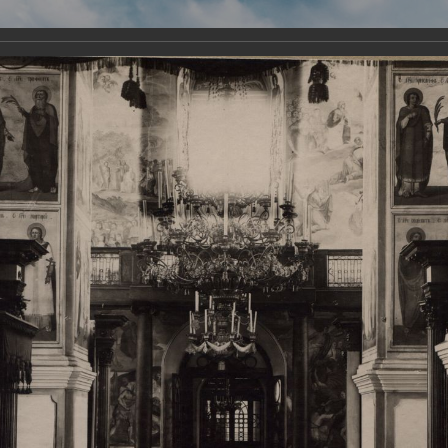
Виртуа
Новомученико
Земли А
Сайт создан по благосло
и Холмо
Наследники
Галерея
Главная
Галерея
Храмы-мученики Архангельска
Свято-Тро