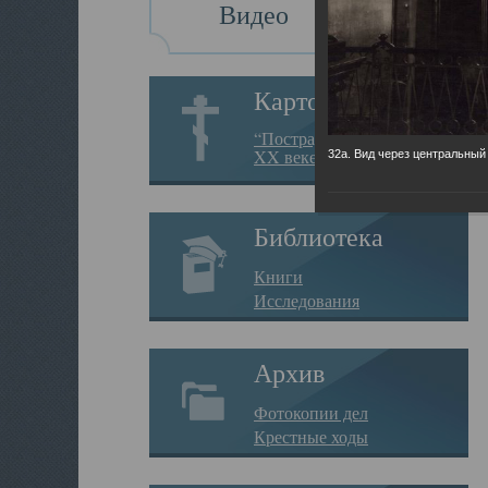
Видео
Картотека
“Пострадавшие за веру в
XX веке на Севере”
32а. Вид через центральный
Библиотека
Книги
Исследования
Архив
Фотокопии дел
Крестные ходы