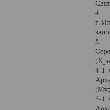
Свят
4. И
г. И
запо
5. И
Сере
(Хра
4-1.
Арха
(Муз
5-1.
Арха