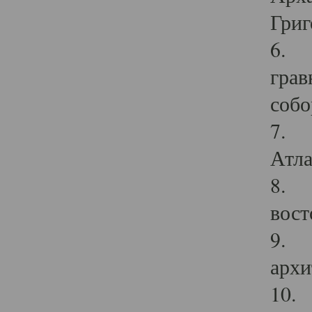
Григ
6. П
грав
собо
7. Г
Атла
8. С
вост
9. С
архи
10. 