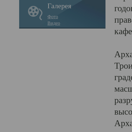
Галерея
годо
Фото
прав
Видео
кафе
Воз
Арха
Трои
град
масш
разр
высо
Арха