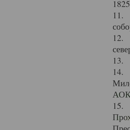
1825
11.
собо
12. 
севе
13.
14. 
Мило
АОК
15. 
Прох
Прео