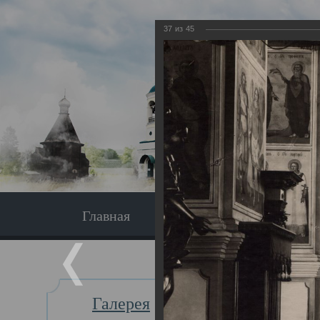
37
из
45
Главная
Экскурсия
Главная
Галерея