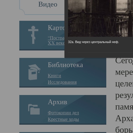
Видео
Св
Картотека
Свя
“Пострадавшие за веру в
XX веке на Севере”
32а. Вид через центральный неф.
23.12.
Сего
Библиотека
мере
Книги
целе
Исследования
резу
Архив
памя
Фотокопии дел
Арха
Крестные ходы
борь