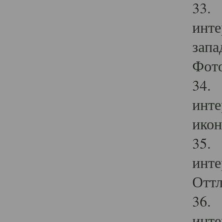
33. 
инте
запа
Фото
34. 
инте
икон
35. 
инте
Оттл
36. 
инте