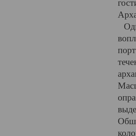
гост
Арха
Один
вопл
порт
тече
арха
Масш
опра
выде
Обши
коло