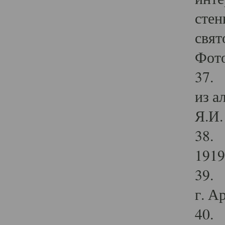
стен
свят
Фото
37. 
из а
Я.И. 
38. 
1919
39. 
г. А
40. 