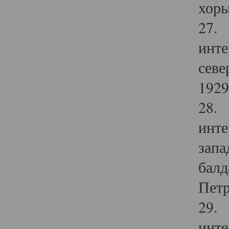
хоры
27. 
инте
севе
1929 
28. 
инте
запа
балд
Петр
29. 
инте