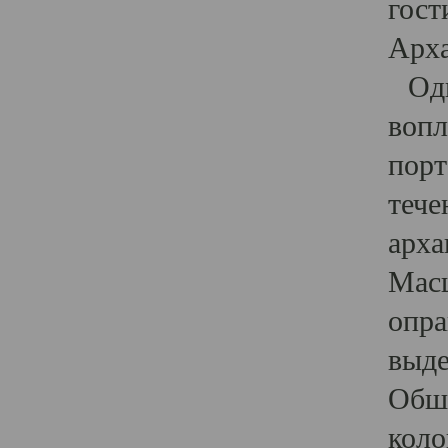
гост
Арха
Один
вопл
порт
тече
арха
Масш
опра
выде
Обши
коло