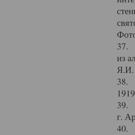
стен
свят
Фото
37. 
из а
Я.И. 
38. 
1919
39. 
г. А
40. 