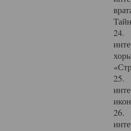
врат
Тайн
24. 
инте
хоры
«Стр
25. 
инте
икон
26. 
инте