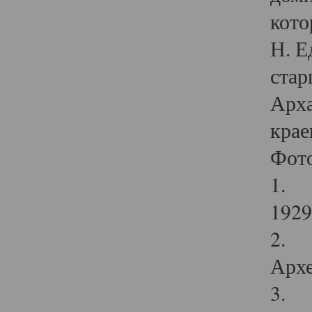
кото
Н. Е
стар
Арха
крае
Фот
1. С
1929 
2. Р
Архе
3. Ф