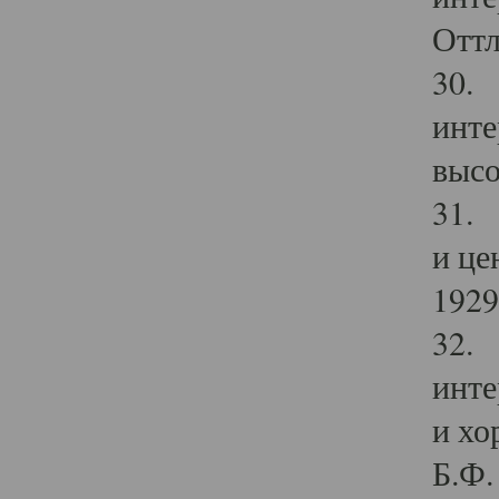
Оттл
30. 
инте
высо
31. 
и це
1929 
32. 
инте
и хо
Б.Ф. 