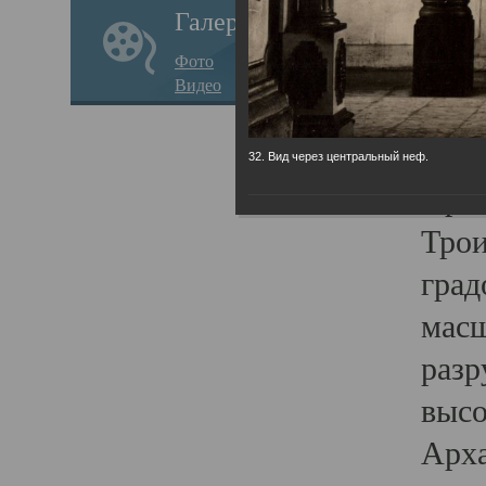
Галерея
годо
Фото
прав
Видео
кафе
Воз
32. Вид через центральный неф.
Арха
Трои
град
масш
разр
высо
Арха