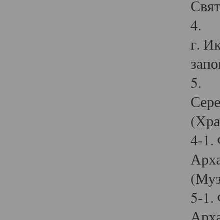
Свят
4. И
г. И
запо
5. И
Сере
(Хра
4-1.
Арха
(Муз
5-1.
Арха