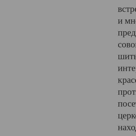
встр
и мн
пред
сово
шить
инте
крас
прот
посе
церк
нахо