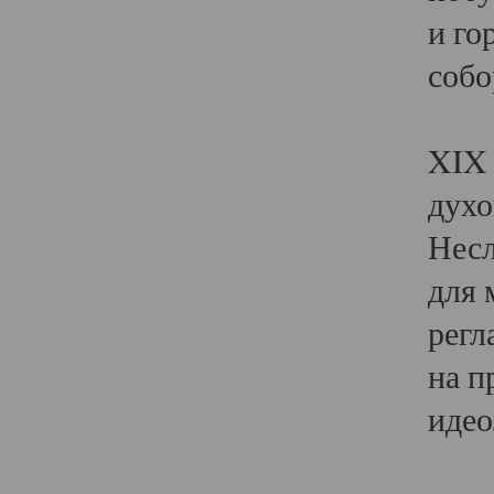
и го
собо
Явл
XIX 
духо
Несл
для 
регл
на п
идео
Поя