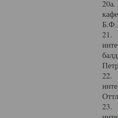
20а.
кафе
Б.Ф. 
21. 
инте
балд
Петр
22. 
инте
Оттл
23. 
инте