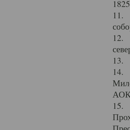
1825
11.
собо
12. 
севе
13.
14. 
Мило
АОК
15. 
Прох
Прео