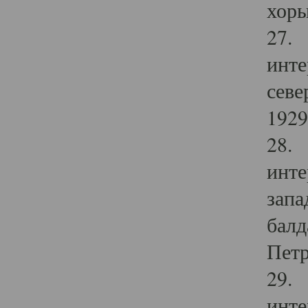
хоры
27. 
инте
севе
1929 
28. 
инте
запа
балд
Петр
29. 
инте