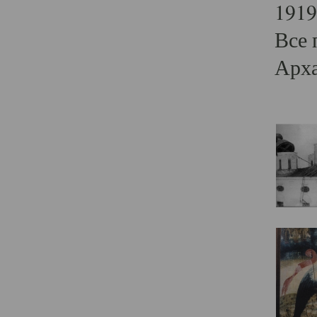
1919
Все 
Арха