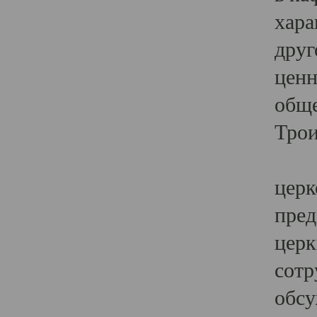
хара
друг
ценн
обще
Трои
Ярк
церк
пред
церк
сотр
обсу