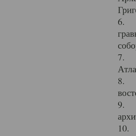
Григ
6. П
грав
собо
7. Г
Атла
8. С
вост
9. С
архи
10. 