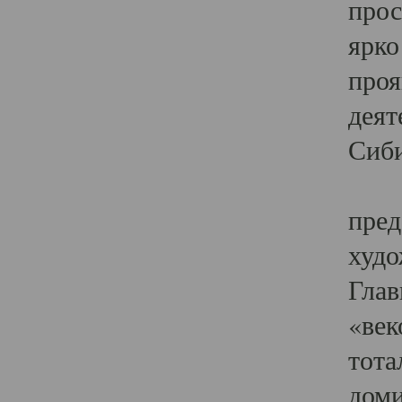
прос
ярко
проя
деят
Сиби
Одн
пред
худо
Глав
«век
тота
доми