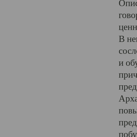
Опис
гово
ценн
В не
сосл
и об
прич
пред
Арха
повы
пред
побу