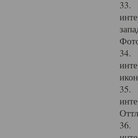
33. 
инте
запа
Фото
34. 
инте
икон
35. 
инте
Оттл
36. 
инте