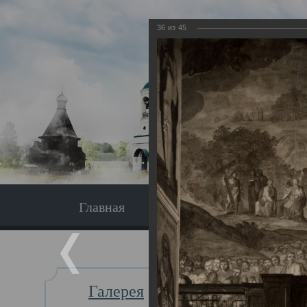
36
из
45
Главная
Экскурсия
Главная
Галерея