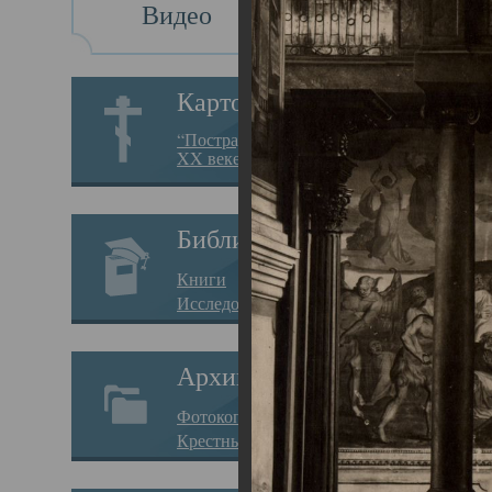
Видео
Св
Картотека
Свя
“Пострадавшие за веру в
XX веке на Севере”
23.12.
Сего
Библиотека
мере
Книги
целе
Исследования
резу
Архив
памя
Фотокопии дел
Арха
Крестные ходы
борь