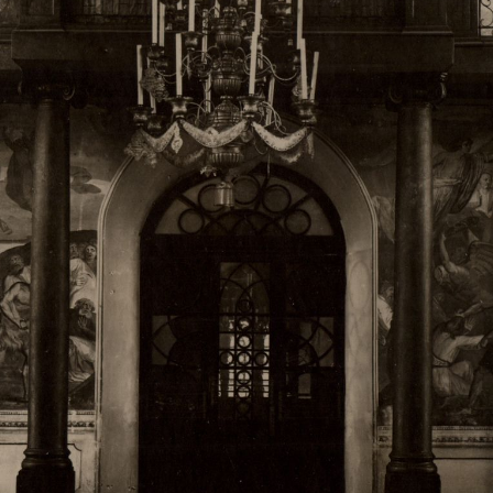
Свято-Троицкий собор
Свято-Троицкий собор Архангельска
23.12.2015
Сегодня мы можем говорить, что Архангельск в большей мере,
пострадал от целенаправленных систематических разрушений,
выдающихся памятников архитектуры. Больше всего по старом
вызванная борьбой с религией, набравшая особую силу в конце
разрушение православного центра архангельской губернии - а
собора Архангельска.
Возникнув в начале XVIII века в центре Архангельск
двухэтажный Троицкий собор, сразу превратился в зрительну
XVIII веке по масштабам ему не было равных на Севере. Впл
оставался самым высоким и значительным из городских строе
второе место, после гостиных дворов, в градостроительной ка
Один из самых больших и светлых соборов России воплотил в
портового города с отраженными в ней архитектурными тече
архангелогородской школы церковного зодчества.
Масштабность, благолепие и богатство собора, вполне оправды