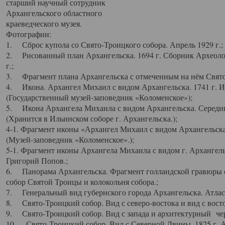
старший научный сотрудник
Архангельского областного
краеведческого музея.
Фотографии:
1. Сброс купола со Свято-Троицкого собора. Апрель 1929 г.;
2. Рисованный план Архангельска. 1694 г. Сборник Археолог
г.;
3. Фрагмент плана Архангельска с отмеченным на нём Свято
4. Икона. Архангел Михаил с видом Архангельска. 1741 г. 
(Государственный музей-заповедник «Коломенское»);
5. Икона Архангела Михаила с видом Архангельска. Середин
(Хранится в Ильинском соборе г. Архангельска.);
4-1. Фрагмент иконы «Архангел Михаил с видом Архангельска
(Музей-заповедник «Коломенское».);
5-1. Фрагмент иконы Архангела Михаила с видом г. Архангель
Григорий Попов.;
6. Панорама Архангельска. Фрагмент голландской гравюры с
собор Святой Троицы и колокольня собора.;
7. Генеральный вид губернского города Архангельска. Атлас 
8. Свято-Троицкий собор. Вид с северо-востока и вид с восто
9. Свято-Троицкий собор. Вид с запада и архитектурный чер
10. Свято-Троицкий собор. Вид с Северной Двины. 1825 г. А