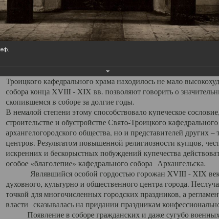
заслуженно выделяя из многочисленных культовых построек 
иконостас украшенный колоннами ионического стиля, с един
царскими вратами, изящным фронтоном и множеством резных,
собой поистине художественную ценность. В совокупности же
шитьем, многочисленными предметами церковной утвари интер
неф.
неповторимый красочный ансамбль декоративного убранства с
поражающий воображение своих посетителей. В соборной ризн
Троицкого кафедрального храма находилось не мало высокох
собора конца XVIII - XIX вв. позволяют говорить о значител
скопившемся в соборе за долгие годы.
В немалой степени этому способствовало купеческое сословие
строительстве и обустройстве Свято-Троицкого кафедрального 
архангелогородского общества, но и представителей других –
центров. Результатом повышенной религиозности купцов, чес
искренних и бескорыстных побуждений купечества действовать 
особое «благолепие» кафедрального собора Архангельска.
Являвшийся особой гордостью горожан XVIII - XIX века
духовного, культурно и общественного центра города. Неслуч
точкой для многочисленных городских праздников, а регламен
власти сказывалась на придании праздникам конфессионально
Появление в соборе гражданских и даже сугубо военных 