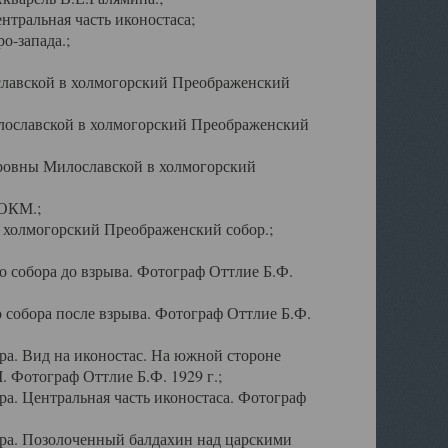
тральная часть иконостаса;
о-запада.;
славской в холмогорский Преображенский
лославской в холмогорский Преображенский
оровны Милославской в холмогорский
АОКМ.;
в холмогорский Преображенский собор.;
 собора до взрыва. Фотограф Оттлие Б.Ф.
 собора после взрыва. Фотограф Оттлие Б.Ф.
а. Вид на иконостас. На южной стороне
. Фотограф Оттлие Б.Ф. 1929 г.;
а. Центральная часть иконостаса. Фотограф
ра. Позолоченный балдахин над царскими