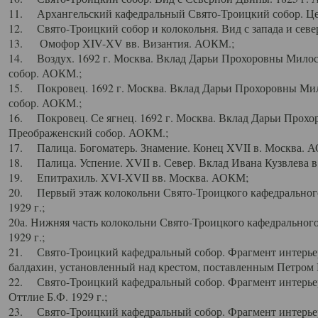
11. Архангельский кафедральный Свято-Троицкий собор. Цен
12. Свято-Троицкий собор и колокольня. Вид с запада и север
13. Омофор XIV-XV вв. Византия. АОКМ.;
14. Воздух. 1692 г. Москва. Вклад Дарьи Прохоровны Мило
собор. АОКМ.;
15. Покровец. 1692 г. Москва. Вклад Дарьи Прохоровны Ми
собор. АОКМ.;
16. Покровец. Се ягнец. 1692 г. Москва. Вклад Дарьи Прох
Преображенский собор. АОКМ.;
17. Палица. Богоматерь. Знамение. Конец XVII в. Москва. 
18. Палица. Успение. XVII в. Север. Вклад Ивана Кузвлева 
19. Епитрахиль. XVI-XVII вв. Москва. АОКМ;
20. Первый этаж колокольни Свято-Троицкого кафедрального
1929 г.;
20а. Нижняя часть колокольни Свято-Троицкого кафедрального
1929 г.;
21. Свято-Троицкий кафедральный собор. Фрагмент интерьер
балдахин, установленный над крестом, поставленным Петром I
22. Свято-Троицкий кафедральный собор. Фрагмент интерьер
Оттлие Б.Ф. 1929 г.;
23. Свято-Троицкий кафедральный собор. Фрагмент интерье