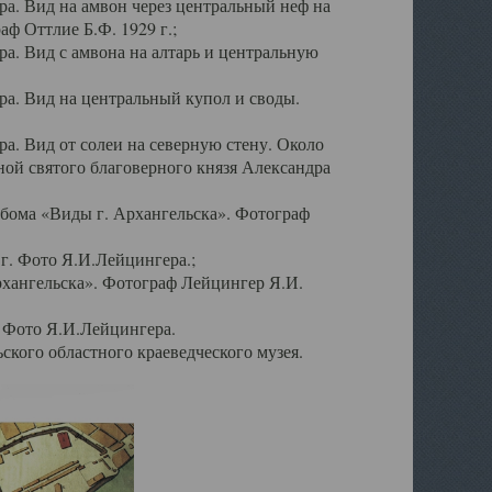
а. Вид на амвон через центральный неф на
аф Оттлие Б.Ф. 1929 г.;
. Вид с амвона на алтарь и центральную
а. Вид на центральный купол и своды.
. Вид от солеи на северную стену. Около
ой святого благоверного князя Александра
бома «Виды г. Архангельска». Фотограф
г. Фото Я.И.Лейцингера.;
рхангельска». Фотограф Лейцингер Я.И.
. Фото Я.И.Лейцингера.
кого областного краеведческого музея.