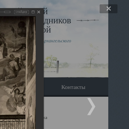
льный музей
слайдер
в и исповедников
рхангельской
влению митрополита Архангельского
горского Даниила
Вопрос-ответ
Контакты
ицкий собор Архангельска