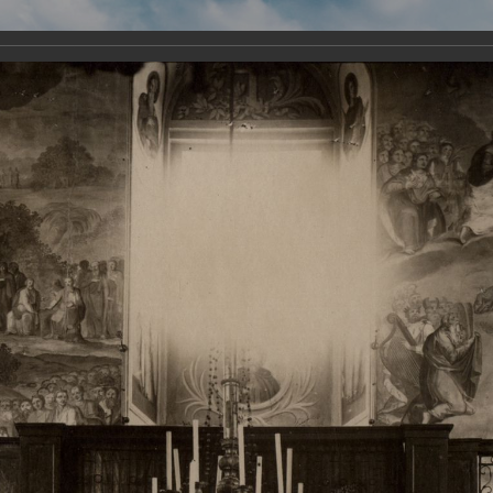
Виртуа
Новомученико
Земли А
Сайт создан по благосло
и Холмо
Наследники
Галерея
Главная
Галерея
Храмы-мученики Архангельска
Свято-Тро