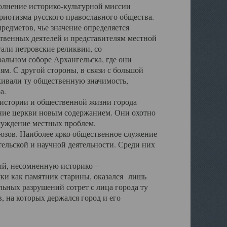
полнение историко-культурной миссии
триотизма русского православного общества.
редметов, чье значение определяется
твенных деятелей и представителям местной
тали петровские реликвии, со
альном соборе Архангельска, где они
м. С другой стороны, в связи с большой
кивали ту общественную значимость,
а.
тории и общественной жизни города
ение церкви новым содержанием. Они охотно
бсуждение местных проблем,
юзов. Наиболее ярко общественное служение
ельской и научной деятельности. Среди них
й, несомненную историко –
ауки как памятник старины, оказался лишь
ьных разрушений сотрет с лица города ту
 на которых держался город и его