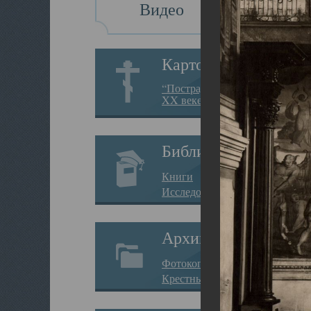
Видео
Картотека
“Пострадавшие за веру в
XX веке на Севере”
Библиотека
Книги
Исследования
Архив
Фотокопии дел
Крестные ходы