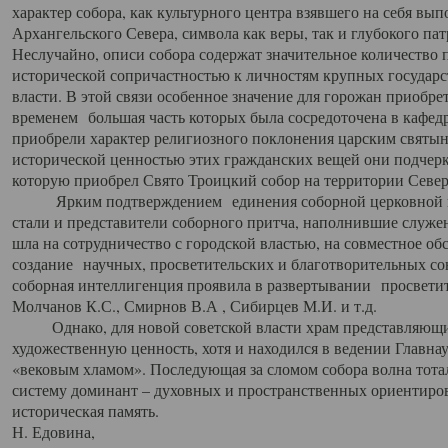
характер собора, как культурного центра взявшего на себя вы
Архангельского Севера, символа как веры, так и глубокого па
Неслучайно, описи собора содержат значительное количество п
исторической сопричастностью к личностям крупных государс
власти. В этой связи особенное значение для горожан приобре
временем большая часть которых была сосредоточена в кафедр
приобрели характер религиозного поклонения царским святыня
исторической ценностью этих гражданских вещей они подчер
которую приобрел Свято Троицкий собор на территории Север
Ярким подтверждением единения соборной церковной ис
стали и представители соборного притча, наполнившие служ
шла на сотрудничество с городской властью, на совместное о
создание научных, просветительских и благотворительных со
соборная интеллигенция проявила в развертывании просветит
Молчанов К.С., Смирнов В.А , Сибирцев М.И. и т.д.
Однако, для новой советской власти храм представляющи
художественную ценность, хотя и находился в ведении Главн
«вековым хламом». Последующая за сломом собора волна тотал
систему доминант – духовных и пространственных ориентиров,
историческая память.
Н. Едовина,