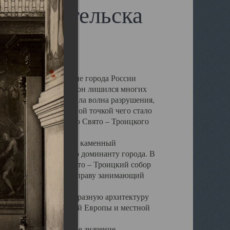
 Архангельска
 чем другие губернские города России
 в результате которых он лишился многих
у Архангельску ударила волна разрушения,
 20 –х годов. Отправной точкой чего стало
нсамбля кафедрального Свято – Троицкого
а, величественный каменный
ю и градостроительную доминанту города. В
оть до разрушения Свято – Троицкий собор
ний Архангельска, по праву занимающий
ртине Архангельска.
 себе яркую и своеобразную архитектуру
ниями России, Западной Европы и местной
вали его кафедральное значение,