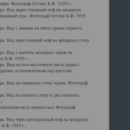
ери. Фотограф Оттлие Б.Ф. 1929 г.;
а. Вид через северный неф на западную
трашный суд». Фотограф Оттлие Б.Ф. 1929
. Вид с амвона на левое крыло первого
а. Вид через южный неф на западную стену
а. Вид с высоты западных хоров на
 Б.Ф. 1929 г.;
а. Вид на юго-восточную часть храма с
дахин, установленный над крестом,
а. Вид на северную стену храма. Фотограф
ра. Вид на южную стену и два опорных
;
тральная часть иконостаса. Фотограф
а. Вид через центральный неф на западную
Б.Ф. 1929 г.;