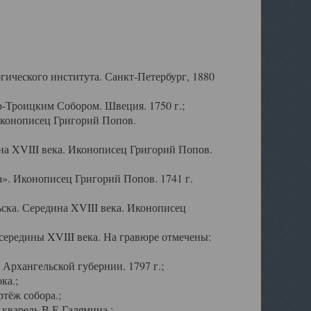
ического института. Санкт-Петербург, 1880
-Троицким Собором. Швеция. 1750 г.;
Иконописец Григорий Попов.
а XVIII века. Иконописец Григорий Попов.
». Иконописец Григорий Попов. 1741 г.
ска. Середина XVIII века. Иконописец
ередины XVIII века. На гравюре отмечены:
Архангельской губернии. 1797 г.;
ка.;
тёж собора.;
кварель В.Е.Галямина.;