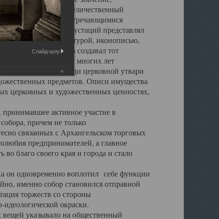
города. Обширный и величественный
ственными нигде не встречающимися
 символических инкрустаций представлял
 с живописью, скульптурой, иконописью,
ьер Троицкого храма создавал тот
Слайд-шоу:
обора, на протяжении многих лет
ице, библиотеке, среди церковной утвари
удожественных предметов. Описи имущества
ьных церковных и художественных ценностях,
, принимавшее активное участие в
собора, причем не только
 тесно связанных с Архангельском торговых
толюбия предпринимателей, а главное
во благо своего края и города и стало
 он одновременно воплотил себе функции
айно, именно собор становился отправной
тация торжеств со стороны
-идеологической окраски.
вещей указывало на общественный