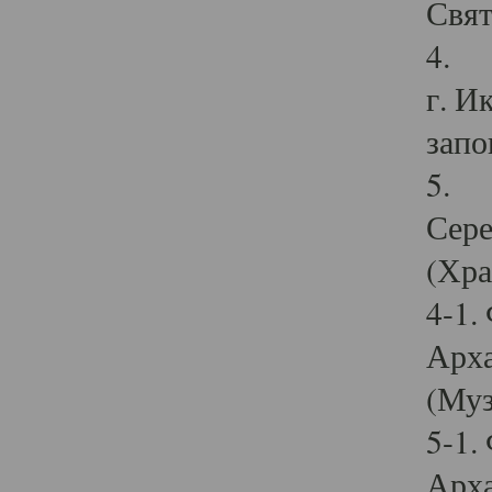
Свят
4. И
г. И
запо
5. И
Сере
(Хра
4-1.
Арха
(Муз
5-1.
Арха