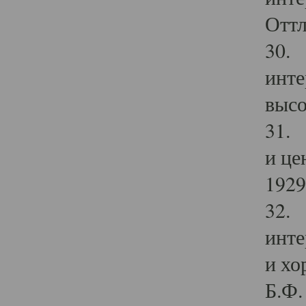
Оттл
30. 
инте
высо
31. 
и це
1929 
32. 
инте
и хо
Б.Ф. 