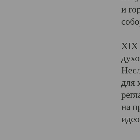
и го
собо
Явл
XIX 
духо
Несл
для 
регл
на п
идео
Поя