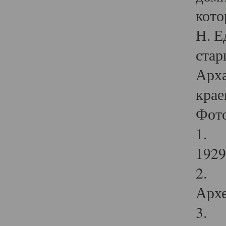
кото
Н. Е
стар
Арха
крае
Фот
1. С
1929 
2. Р
Архе
3. Ф