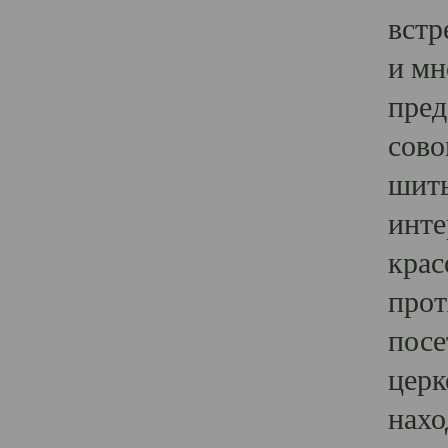
встр
и мн
пред
сово
шить
инте
крас
прот
посе
церк
нахо