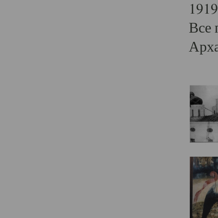
1919
Все 
Арха