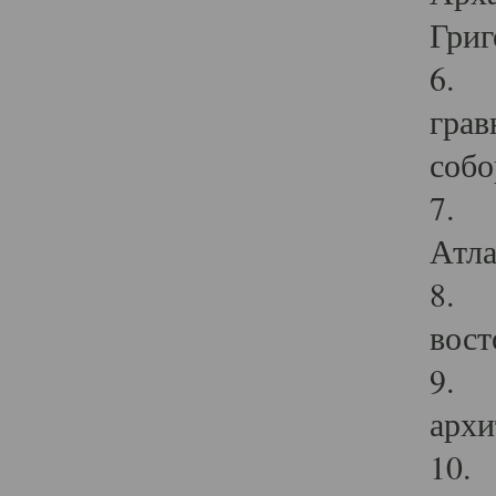
Григ
6. П
грав
собо
7. Г
Атла
8. С
вост
9. С
архи
10. 