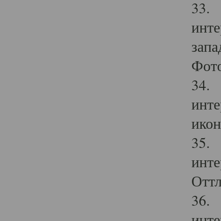
33. 
инте
запа
Фото
34. 
инте
икон
35. 
инте
Оттл
36. 
инте