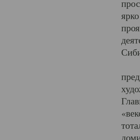
прос
ярко
проя
деят
Сиби
Одн
пред
худо
Глав
«век
тота
доми