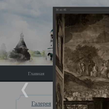
36
из
45
Главная
Экскурсия
Главная
Галерея