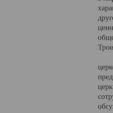
хара
друг
ценн
обще
Трои
Ярк
церк
пред
церк
сотр
обсу