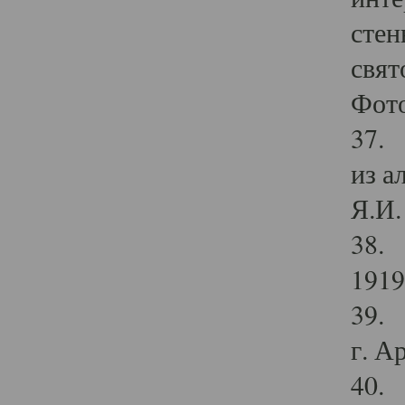
стен
свят
Фото
37. 
из а
Я.И. 
38. 
1919
39. 
г. А
40. 