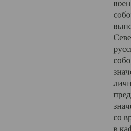
воен
собо
выпо
Севе
русс
собо
знач
личн
пред
знач
со в
в ка