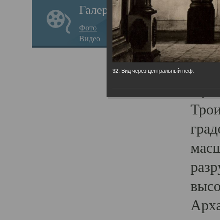
Галерея
годо
Фото
прав
Видео
кафе
Воз
32. Вид через центральный неф.
Арха
Трои
град
масш
разр
высо
Арха