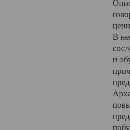
Опис
гово
ценн
В не
сосл
и об
прич
пред
Арха
повы
пред
побу