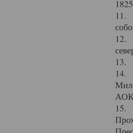
1825
11.
собо
12. 
севе
13.
14. 
Мило
АОК
15. 
Прох
Прео