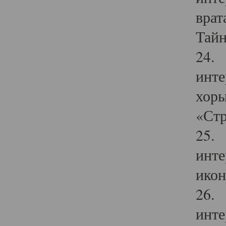
врат
Тайн
24. 
инте
хоры
«Стр
25. 
инте
икон
26. 
инте