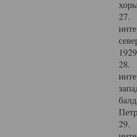
хоры
27. 
инте
севе
1929 
28. 
инте
запа
балд
Петр
29. 
инте