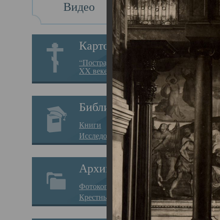
Видео
Св
Картотека
Свя
“Пострадавшие за веру в
XX веке на Севере”
23.12.
Сего
Библиотека
мере
Книги
целе
Исследования
резу
Архив
памя
Фотокопии дел
Арха
Крестные ходы
борь