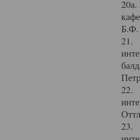
20а.
кафе
Б.Ф. 
21. 
инте
балд
Петр
22. 
инте
Оттл
23. 
инте