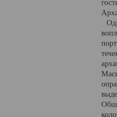
гост
Арха
Один
вопл
порт
тече
арха
Масш
опра
выде
Обши
коло