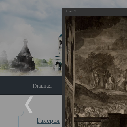
36
из
45
Главная
Экскурсия
Главная
Галерея