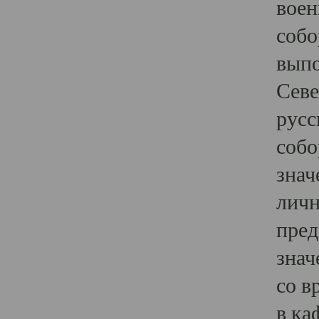
воен
собо
выпо
Севе
русс
собо
знач
личн
пред
знач
со в
в ка