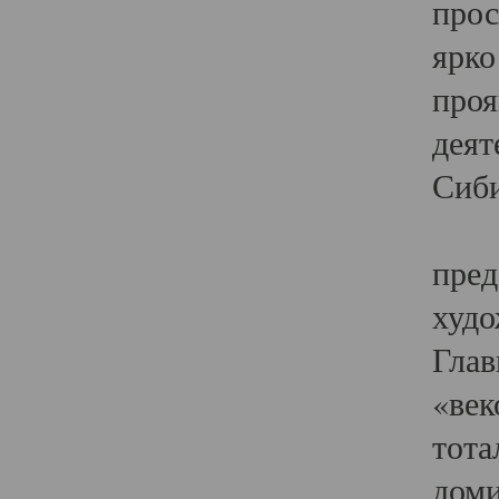
прос
ярко
проя
деят
Сиби
Одн
пред
худо
Глав
«век
тота
доми