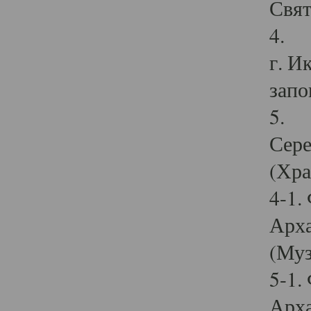
Свят
4. И
г. И
запо
5. И
Сере
(Хра
4-1.
Арха
(Муз
5-1.
Арха