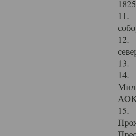
1825
11.
собо
12. 
севе
13.
14. 
Мило
АОК
15. 
Прох
Прео