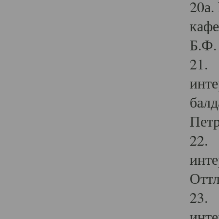
20а.
кафе
Б.Ф. 
21. 
инте
балд
Петр
22. 
инте
Оттл
23. 
инте