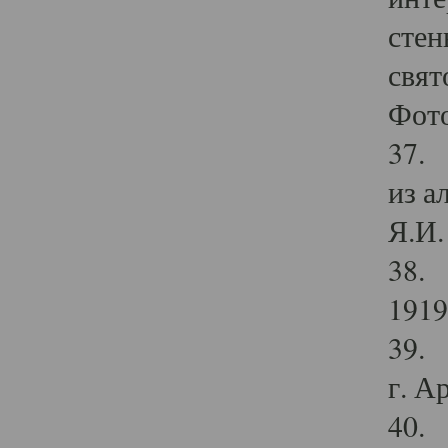
стен
свят
Фото
37. 
из а
Я.И. 
38. 
1919
39. 
г. А
40. 