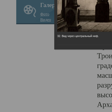
Галерея
годо
Фото
прав
Видео
кафе
Воз
32. Вид через центральный неф.
Арха
Трои
град
масш
разр
высо
Арха