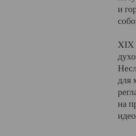
и го
собо
Явл
XIX 
духо
Несл
для 
регл
на п
идео
Поя