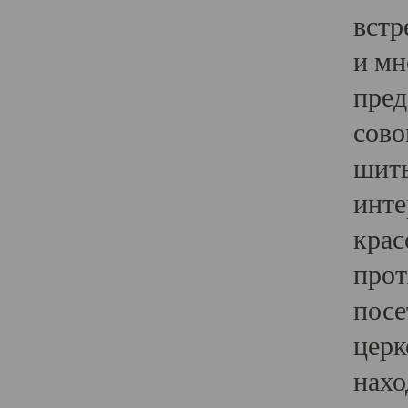
встр
и мн
пред
сово
шить
инте
крас
прот
посе
церк
нахо