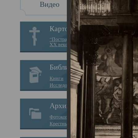
Видео
Св
Картотека
Свя
“Пострадавшие за веру в
XX веке на Севере”
23.12.
Сего
Библиотека
мере
Книги
целе
Исследования
резу
Архив
памя
Фотокопии дел
Арха
Крестные ходы
борь