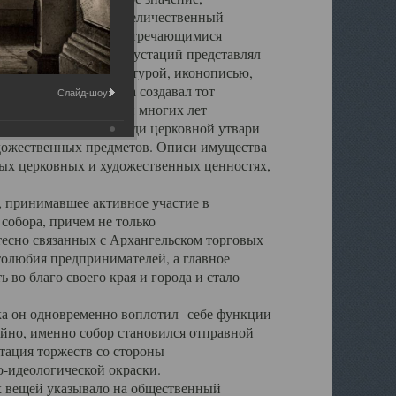
города. Обширный и величественный
ственными нигде не встречающимися
 символических инкрустаций представлял
 с живописью, скульптурой, иконописью,
ьер Троицкого храма создавал тот
Слайд-шоу:
обора, на протяжении многих лет
ице, библиотеке, среди церковной утвари
удожественных предметов. Описи имущества
ьных церковных и художественных ценностях,
, принимавшее активное участие в
собора, причем не только
 тесно связанных с Архангельском торговых
толюбия предпринимателей, а главное
во благо своего края и города и стало
 он одновременно воплотил себе функции
айно, именно собор становился отправной
тация торжеств со стороны
-идеологической окраски.
вещей указывало на общественный