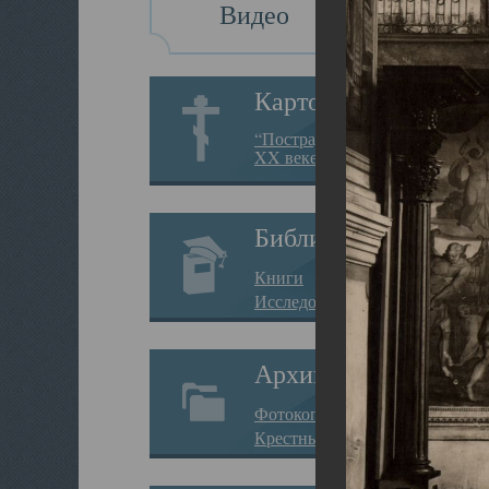
Видео
Картотека
“Пострадавшие за веру в
XX веке на Севере”
Библиотека
Книги
Исследования
Архив
Фотокопии дел
Крестные ходы