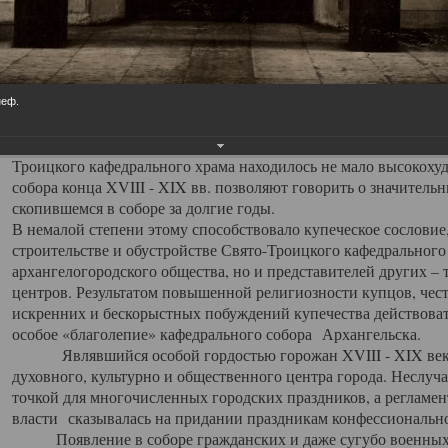
заслуженно выделяя из многочисленных культовых построек 
иконостас украшенный колоннами ионического стиля, с един
царскими вратами, изящным фронтоном и множеством резных,
собой поистине художественную ценность. В совокупности же
шитьем, многочисленными предметами церковной утвари интер
неф.
неповторимый красочный ансамбль декоративного убранства с
поражающий воображение своих посетителей. В соборной ризн
Троицкого кафедрального храма находилось не мало высокох
собора конца XVIII - XIX вв. позволяют говорить о значител
скопившемся в соборе за долгие годы.
В немалой степени этому способствовало купеческое сословие
строительстве и обустройстве Свято-Троицкого кафедрального 
архангелогородского общества, но и представителей других –
центров. Результатом повышенной религиозности купцов, чес
искренних и бескорыстных побуждений купечества действовать 
особое «благолепие» кафедрального собора Архангельска.
Являвшийся особой гордостью горожан XVIII - XIX века
духовного, культурно и общественного центра города. Неслуч
точкой для многочисленных городских праздников, а регламен
власти сказывалась на придании праздникам конфессионально
Появление в соборе гражданских и даже сугубо военных 