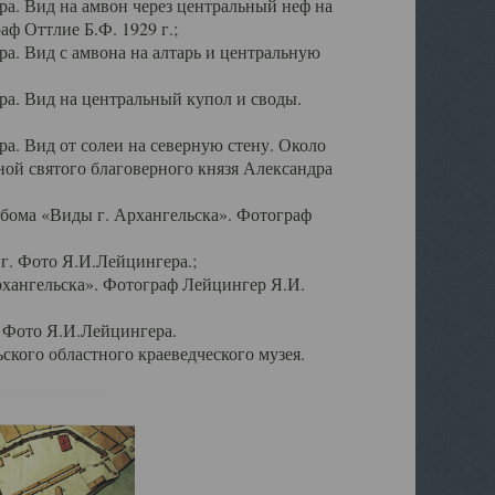
а. Вид на амвон через центральный неф на
аф Оттлие Б.Ф. 1929 г.;
. Вид с амвона на алтарь и центральную
а. Вид на центральный купол и своды.
. Вид от солеи на северную стену. Около
ой святого благоверного князя Александра
бома «Виды г. Архангельска». Фотограф
г. Фото Я.И.Лейцингера.;
рхангельска». Фотограф Лейцингер Я.И.
. Фото Я.И.Лейцингера.
кого областного краеведческого музея.