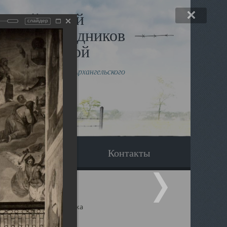
льный музей
слайдер
в и исповедников
рхангельской
влению митрополита Архангельского
горского Даниила
Вопрос-ответ
Контакты
ицкий собор Архангельска