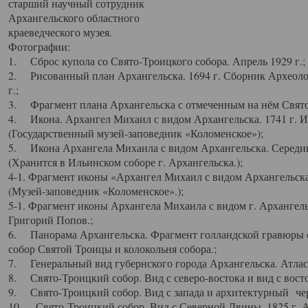
старший научный сотрудник
Архангельского областного
краеведческого музея.
Фотографии:
1. Сброс купола со Свято-Троицкого собора. Апрель 1929 г.;
2. Рисованный план Архангельска. 1694 г. Сборник Археолог
г.;
3. Фрагмент плана Архангельска с отмеченным на нём Свято
4. Икона. Архангел Михаил с видом Архангельска. 1741 г. 
(Государственный музей-заповедник «Коломенское»);
5. Икона Архангела Михаила с видом Архангельска. Середин
(Хранится в Ильинском соборе г. Архангельска.);
4-1. Фрагмент иконы «Архангел Михаил с видом Архангельска
(Музей-заповедник «Коломенское».);
5-1. Фрагмент иконы Архангела Михаила с видом г. Архангель
Григорий Попов.;
6. Панорама Архангельска. Фрагмент голландской гравюры с
собор Святой Троицы и колокольня собора.;
7. Генеральный вид губернского города Архангельска. Атлас 
8. Свято-Троицкий собор. Вид с северо-востока и вид с восто
9. Свято-Троицкий собор. Вид с запада и архитектурный чер
10. Свято-Троицкий собор. Вид с Северной Двины. 1825 г. А