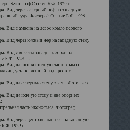
ери. Фотограф Оттлие Б.Ф. 1929 г.;
а. Вид через северный неф на западную
трашный суд». Фотограф Оттлие Б.Ф. 1929
. Вид с амвона на левое крыло первого
а. Вид через южный неф на западную стену
а. Вид с высоты западных хоров на
 Б.Ф. 1929 г.;
а. Вид на юго-восточную часть храма с
дахин, установленный над крестом,
а. Вид на северную стену храма. Фотограф
ра. Вид на южную стену и два опорных
;
тральная часть иконостаса. Фотограф
а. Вид через центральный неф на западную
Б.Ф. 1929 г.;