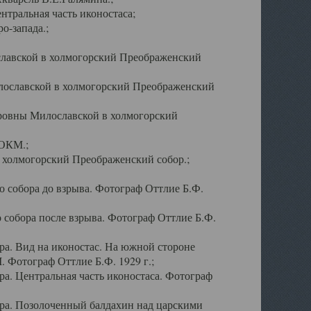
тральная часть иконостаса;
о-запада.;
славской в холмогорский Преображенский
лославской в холмогорский Преображенский
оровны Милославской в холмогорский
АОКМ.;
в холмогорский Преображенский собор.;
 собора до взрыва. Фотограф Оттлие Б.Ф.
 собора после взрыва. Фотограф Оттлие Б.Ф.
а. Вид на иконостас. На южной стороне
. Фотограф Оттлие Б.Ф. 1929 г.;
а. Центральная часть иконостаса. Фотограф
ра. Позолоченный балдахин над царскими