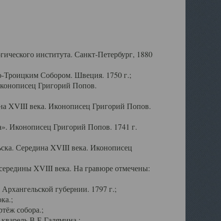
ического института. Санкт-Петербург, 1880
-Троицким Собором. Швеция. 1750 г.;
Иконописец Григорий Попов.
а XVIII века. Иконописец Григорий Попов.
». Иконописец Григорий Попов. 1741 г.
ска. Середина XVIII века. Иконописец
ередины XVIII века. На гравюре отмечены:
Архангельской губернии. 1797 г.;
ка.;
тёж собора.;
кварель В.Е.Галямина.;