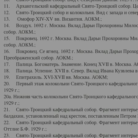
11. Архангельский кафедральный Свято-Троицкий собор. Цен
12. Свято-Троицкий собор и колокольня. Вид с запада и север
13. Омофор XIV-XV вв. Византия. АОКМ.;
14. Воздух. 1692 г. Москва. Вклад Дарьи Прохоровны Мило
собор. АОКМ.;
15. Покровец. 1692 г. Москва. Вклад Дарьи Прохоровны Ми
собор. АОКМ.;
16. Покровец. Се ягнец. 1692 г. Москва. Вклад Дарьи Прох
Преображенский собор. АОКМ.;
17. Палица. Богоматерь. Знамение. Конец XVII в. Москва. 
18. Палица. Успение. XVII в. Север. Вклад Ивана Кузвлева 
19. Епитрахиль. XVI-XVII вв. Москва. АОКМ;
20. Первый этаж колокольни Свято-Троицкого кафедрального
1929 г.;
20а. Нижняя часть колокольни Свято-Троицкого кафедрального
1929 г.;
21. Свято-Троицкий кафедральный собор. Фрагмент интерьер
балдахин, установленный над крестом, поставленным Петром I
22. Свято-Троицкий кафедральный собор. Фрагмент интерьер
Оттлие Б.Ф. 1929 г.;
23. Свято-Троицкий кафедральный собор. Фрагмент интерье