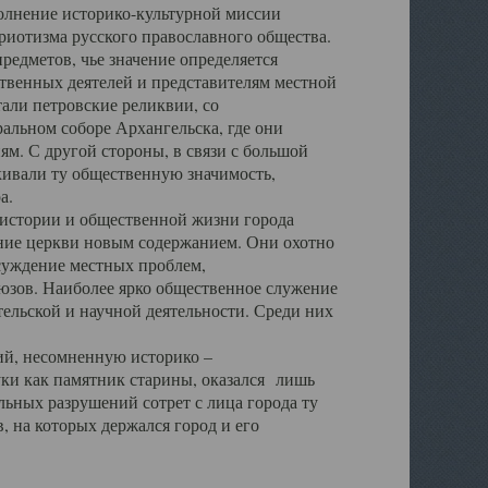
полнение историко-культурной миссии
триотизма русского православного общества.
редметов, чье значение определяется
твенных деятелей и представителям местной
тали петровские реликвии, со
альном соборе Архангельска, где они
м. С другой стороны, в связи с большой
кивали ту общественную значимость,
а.
тории и общественной жизни города
ение церкви новым содержанием. Они охотно
бсуждение местных проблем,
юзов. Наиболее ярко общественное служение
ельской и научной деятельности. Среди них
й, несомненную историко –
ауки как памятник старины, оказался лишь
ьных разрушений сотрет с лица города ту
 на которых держался город и его