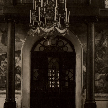
Свято-Троицкий собор
Свято-Троицкий собор Архангельска
23.12.2015
Сегодня мы можем говорить, что Архангельск в большей мере,
пострадал от целенаправленных систематических разрушений,
выдающихся памятников архитектуры. Больше всего по старом
вызванная борьбой с религией, набравшая особую силу в конце
разрушение православного центра архангельской губернии - а
собора Архангельска.
Возникнув в начале XVIII века в центре Архангельск
двухэтажный Троицкий собор, сразу превратился в зрительну
XVIII веке по масштабам ему не было равных на Севере. Впл
оставался самым высоким и значительным из городских строе
второе место, после гостиных дворов, в градостроительной ка
Один из самых больших и светлых соборов России воплотил в
портового города с отраженными в ней архитектурными тече
архангелогородской школы церковного зодчества.
Масштабность, благолепие и богатство собора, вполне оправды