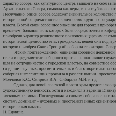
характер собора, как культурного центра взявшего на себя вы
Архангельского Севера, символа как веры, так и глубокого па
Неслучайно, описи собора содержат значительное количество п
исторической сопричастностью к личностям крупных государс
власти. В этой связи особенное значение для горожан приобре
временем большая часть которых была сосредоточена в кафедр
приобрели характер религиозного поклонения царским святыня
исторической ценностью этих гражданских вещей они подчер
которую приобрел Свято Троицкий собор на территории Север
Ярким подтверждением единения соборной церковной ис
стали и представители соборного притча, наполнившие служ
шла на сотрудничество с городской властью, на совместное о
создание научных, просветительских и благотворительных со
соборная интеллигенция проявила в развертывании просветит
Молчанов К.С., Смирнов В.А , Сибирцев М.И. и т.д.
Однако, для новой советской власти храм представляющи
художественную ценность, хотя и находился в ведении Главн
«вековым хламом». Последующая за сломом собора волна тотал
систему доминант – духовных и пространственных ориентиров,
историческая память.
Н. Едовина,