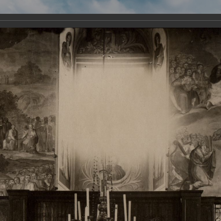
Виртуа
Новомученико
Земли А
Сайт создан по благосло
и Холмо
Наследники
Галерея
Главная
Галерея
Храмы-мученики Архангельска
Свято-Тро