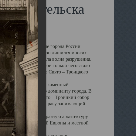
 Архангельска
 чем другие губернские города России
 в результате которых он лишился многих
у Архангельску ударила волна разрушения,
 20 –х годов. Отправной точкой чего стало
нсамбля кафедрального Свято – Троицкого
а, величественный каменный
ю и градостроительную доминанту города. В
оть до разрушения Свято – Троицкий собор
ний Архангельска, по праву занимающий
ртине Архангельска.
 себе яркую и своеобразную архитектуру
ниями России, Западной Европы и местной
вали его кафедральное значение,