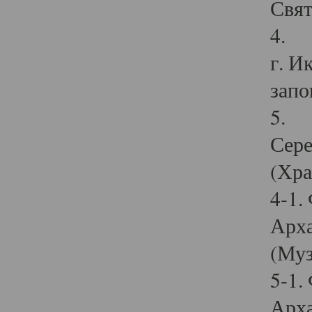
Свят
4. И
г. И
запо
5. И
Сере
(Хра
4-1.
Арха
(Муз
5-1.
Арха