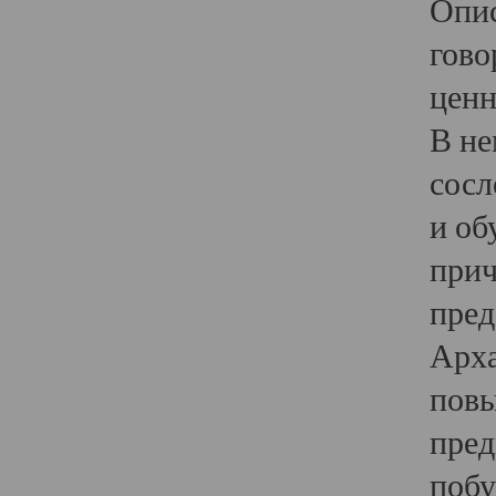
Опис
гово
ценн
В не
сосл
и об
прич
пред
Арха
повы
пред
побу