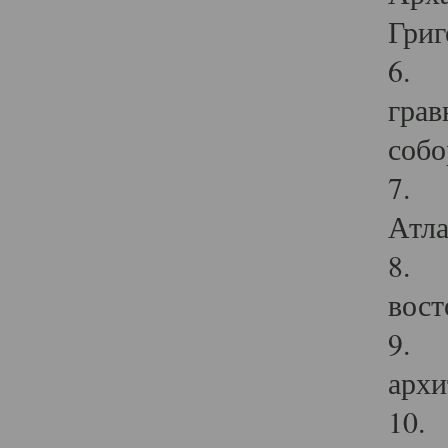
Григ
6. П
грав
собо
7. Г
Атла
8. С
вост
9. С
архи
10. 