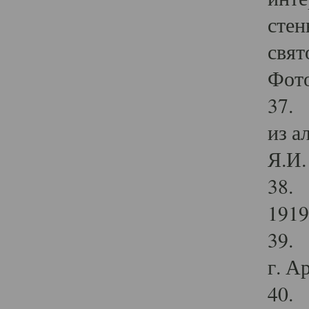
стен
свят
Фото
37. 
из а
Я.И. 
38. 
1919
39. 
г. А
40. 