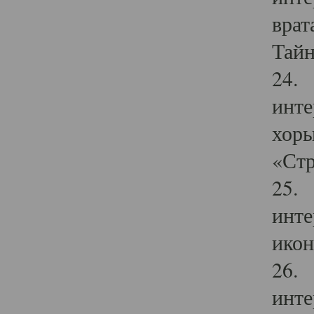
врат
Тайн
24. 
инте
хоры
«Стр
25. 
инте
икон
26. 
инте