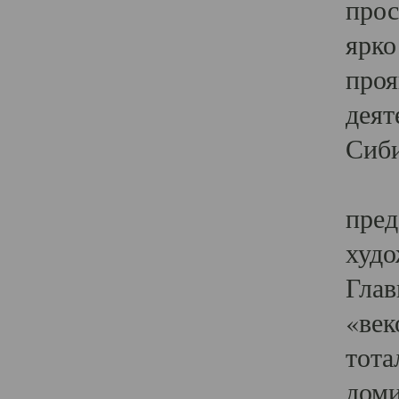
прос
ярко
проя
деят
Сиби
Одн
пред
худо
Глав
«век
тота
доми