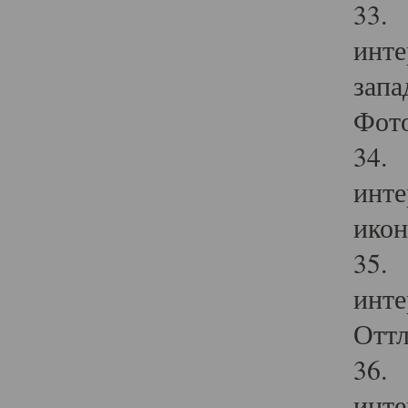
33. 
инте
запа
Фото
34. 
инте
икон
35. 
инте
Оттл
36. 
инте