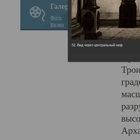
Галерея
годо
Фото
прав
Видео
кафе
Воз
32. Вид через центральный неф.
Арха
Трои
град
масш
разр
высо
Арха