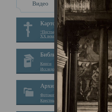
Видео
Св
Картотека
Свя
“Пострадавшие за веру в
XX веке на Севере”
23.12.
Сего
Библиотека
мере
Книги
целе
Исследования
резу
Архив
памя
Фотокопии дел
Арха
Крестные ходы
борь