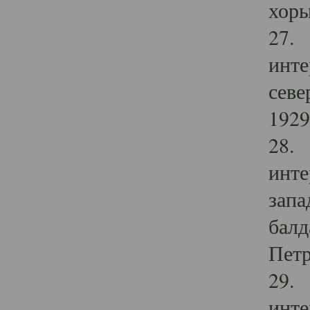
хоры
27. 
инте
севе
1929 
28. 
инте
запа
балд
Петр
29. 
инте