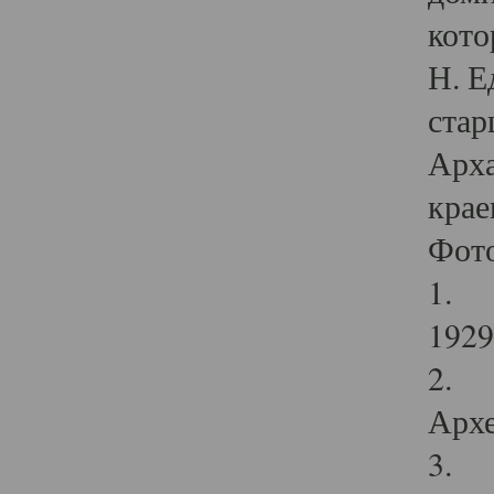
кото
Н. Е
стар
Арха
крае
Фот
1. С
1929 
2. Р
Архе
3. Ф