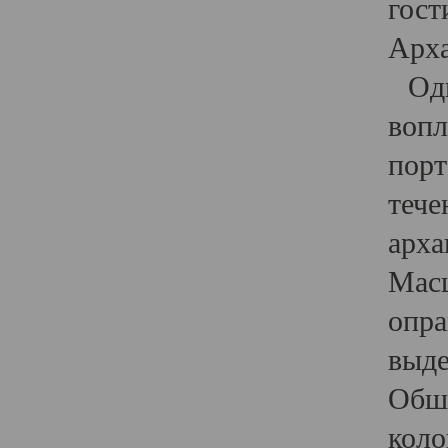
гост
Арха
Один
вопл
порт
тече
арха
Масш
опра
выде
Обши
коло