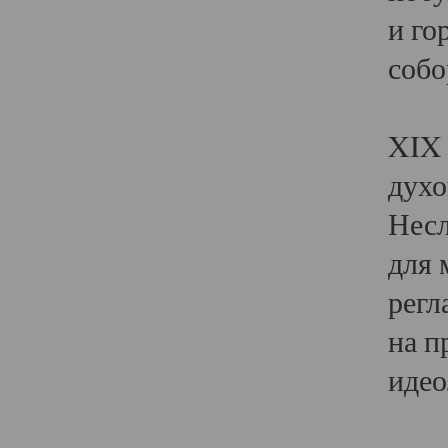
и го
собо
Явл
XIX 
духо
Несл
для 
регл
на п
идео
Поя