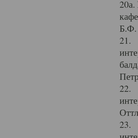
20а.
кафе
Б.Ф. 
21. 
инте
балд
Петр
22. 
инте
Оттл
23. 
инте