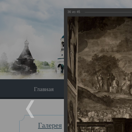
36
из
45
Главная
Экскурсия
Главная
Галерея