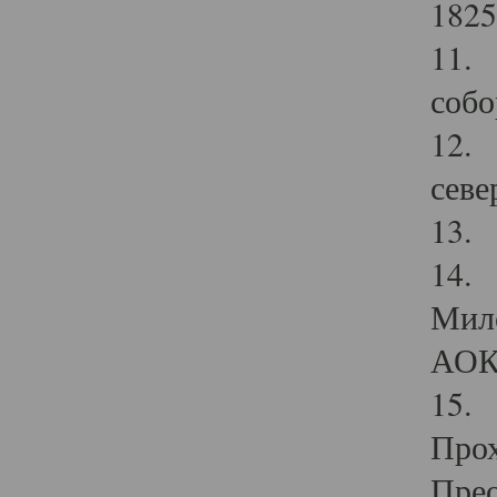
1825
11.
собо
12. 
севе
13.
14. 
Мило
АОК
15. 
Прох
Прео