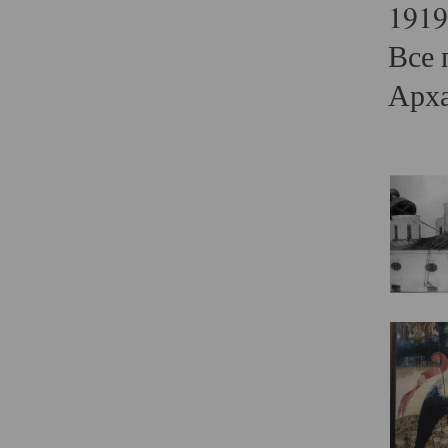
1919
Все 
Арха