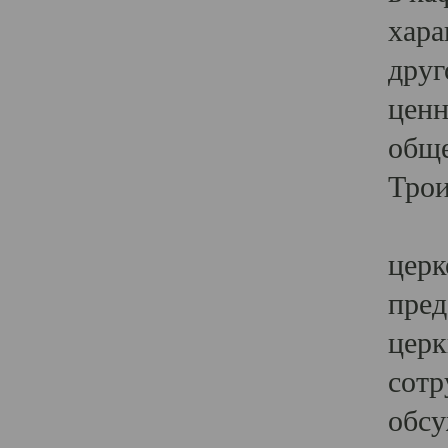
хара
друг
ценн
обще
Трои
Ярк
церк
пред
церк
сотр
обсу