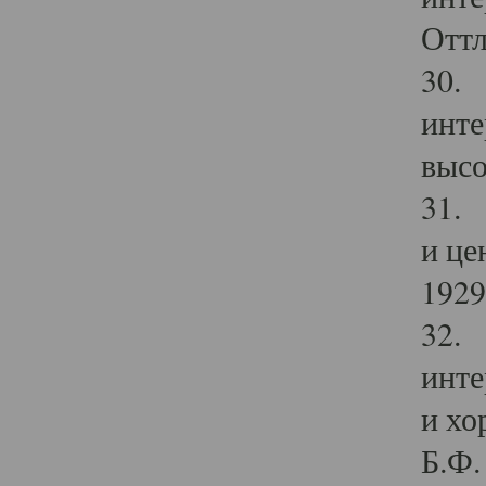
Оттл
30. 
инте
высо
31. 
и це
1929 
32. 
инте
и хо
Б.Ф. 