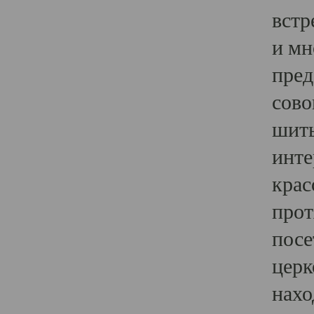
встр
и мн
пред
сово
шить
инте
крас
прот
посе
церк
нахо