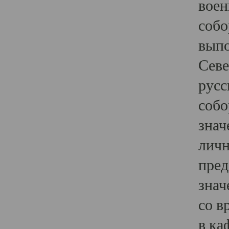
воен
собо
выпо
Севе
русс
собо
знач
личн
пред
знач
со в
в ка