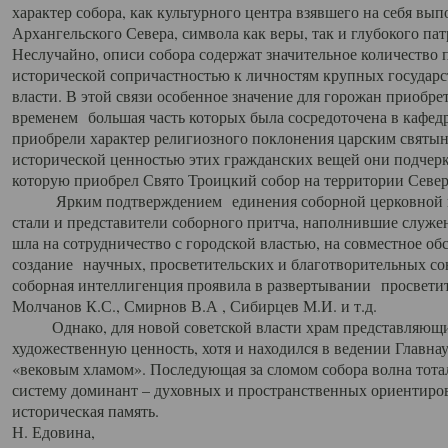
характер собора, как культурного центра взявшего на себя вы
Архангельского Севера, символа как веры, так и глубокого па
Неслучайно, описи собора содержат значительное количество п
исторической сопричастностью к личностям крупных государс
власти. В этой связи особенное значение для горожан приобре
временем большая часть которых была сосредоточена в кафедр
приобрели характер религиозного поклонения царским святыня
исторической ценностью этих гражданских вещей они подчер
которую приобрел Свято Троицкий собор на территории Север
Ярким подтверждением единения соборной церковной ис
стали и представители соборного притча, наполнившие служ
шла на сотрудничество с городской властью, на совместное о
создание научных, просветительских и благотворительных со
соборная интеллигенция проявила в развертывании просветит
Молчанов К.С., Смирнов В.А , Сибирцев М.И. и т.д.
Однако, для новой советской власти храм представляющи
художественную ценность, хотя и находился в ведении Главн
«вековым хламом». Последующая за сломом собора волна тотал
систему доминант – духовных и пространственных ориентиров,
историческая память.
Н. Едовина,