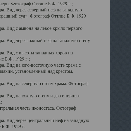
ери. Фотограф Оттлие Б.Ф. 1929 г.;
а. Вид через северный неф на западную
трашный суд». Фотограф Оттлие Б.Ф. 1929
. Вид с амвона на левое крыло первого
а. Вид через южный неф на западную стену
а. Вид с высоты западных хоров на
 Б.Ф. 1929 г.;
а. Вид на юго-восточную часть храма с
дахин, установленный над крестом,
а. Вид на северную стену храма. Фотограф
ра. Вид на южную стену и два опорных
;
тральная часть иконостаса. Фотограф
а. Вид через центральный неф на западную
Б.Ф. 1929 г.;