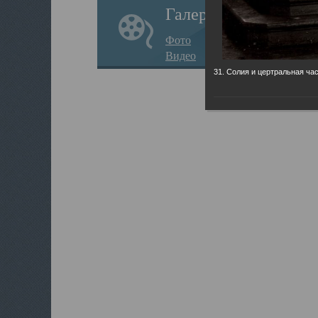
Галерея
Фото
Видео
31. Солия и цертральная час