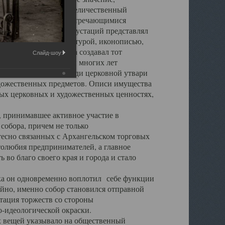
города. Обширный и величественный
ственными нигде не встречающимися
 символических инкрустаций представлял
 с живописью, скульптурой, иконописью,
ьер Троицкого храма создавал тот
Слайд-шоу:
обора, на протяжении многих лет
ице, библиотеке, среди церковной утвари
удожественных предметов. Описи имущества
ьных церковных и художественных ценностях,
, принимавшее активное участие в
собора, причем не только
 тесно связанных с Архангельском торговых
толюбия предпринимателей, а главное
во благо своего края и города и стало
 он одновременно воплотил себе функции
айно, именно собор становился отправной
тация торжеств со стороны
-идеологической окраски.
вещей указывало на общественный