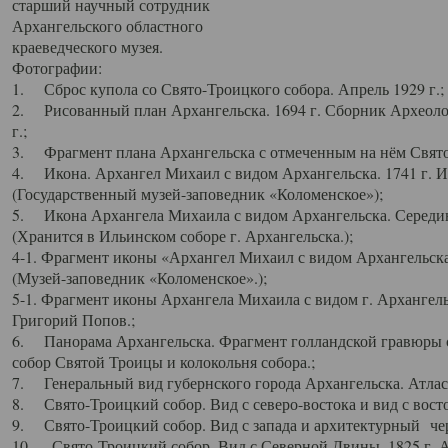
старший научный сотрудник
Архангельского областного
краеведческого музея.
Фотографии:
1. Сброс купола со Свято-Троицкого собора. Апрель 1929 г.;
2. Рисованный план Архангельска. 1694 г. Сборник Археолог
г.;
3. Фрагмент плана Архангельска с отмеченным на нём Свято
4. Икона. Архангел Михаил с видом Архангельска. 1741 г. 
(Государственный музей-заповедник «Коломенское»);
5. Икона Архангела Михаила с видом Архангельска. Середин
(Хранится в Ильинском соборе г. Архангельска.);
4-1. Фрагмент иконы «Архангел Михаил с видом Архангельска
(Музей-заповедник «Коломенское».);
5-1. Фрагмент иконы Архангела Михаила с видом г. Архангель
Григорий Попов.;
6. Панорама Архангельска. Фрагмент голландской гравюры с
собор Святой Троицы и колокольня собора.;
7. Генеральный вид губернского города Архангельска. Атлас 
8. Свято-Троицкий собор. Вид с северо-востока и вид с восто
9. Свято-Троицкий собор. Вид с запада и архитектурный чер
10. Свято-Троицкий собор. Вид с Северной Двины. 1825 г. А