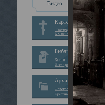
Видео
Картотека
“Пострадавшие за веру в
XX веке на Севере”
Библиотека
Книги
Исследования
Архив
Фотокопии дел
Крестные ходы