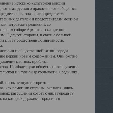
полнение историко-культурной миссии
триотизма русского православного общества.
редметов, чье значение определяется
твенных деятелей и представителям местной
тали петровские реликвии, со
альном соборе Архангельска, где они
м. С другой стороны, в связи с большой
кивали ту общественную значимость,
а.
тории и общественной жизни города
ение церкви новым содержанием. Они охотно
бсуждение местных проблем,
юзов. Наиболее ярко общественное служение
ельской и научной деятельности. Среди них
й, несомненную историко –
ауки как памятник старины, оказался лишь
ьных разрушений сотрет с лица города ту
 на которых держался город и его