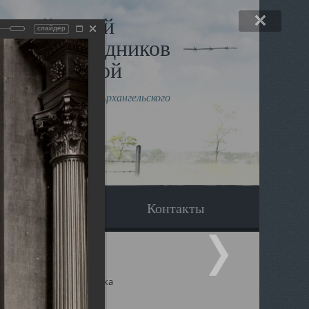
льный музей
слайдер
в и исповедников
рхангельской
влению митрополита Архангельского
горского Даниила
Вопрос-ответ
Контакты
ицкий собор Архангельска