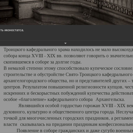
заслуженно выделяя из многочисленных культовых построек 
иконостас украшенный колоннами ионического стиля, с един
царскими вратами, изящным фронтоном и множеством резных,
собой поистине художественную ценность. В совокупности же
шитьем, многочисленными предметами церковной утвари интер
ть иконостатса.
неповторимый красочный ансамбль декоративного убранства с
поражающий воображение своих посетителей. В соборной ризн
Троицкого кафедрального храма находилось не мало высокох
собора конца XVIII - XIX вв. позволяют говорить о значител
скопившемся в соборе за долгие годы.
В немалой степени этому способствовало купеческое сословие
строительстве и обустройстве Свято-Троицкого кафедрального 
архангелогородского общества, но и представителей других –
центров. Результатом повышенной религиозности купцов, чес
искренних и бескорыстных побуждений купечества действовать 
особое «благолепие» кафедрального собора Архангельска.
Являвшийся особой гордостью горожан XVIII - XIX века
духовного, культурно и общественного центра города. Неслуч
точкой для многочисленных городских праздников, а регламен
власти сказывалась на придании праздникам конфессионально
Появление в соборе гражданских и даже сугубо военных 