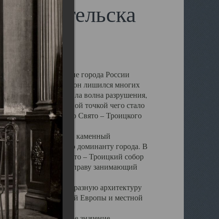
 Архангельска
 чем другие губернские города России
 в результате которых он лишился многих
у Архангельску ударила волна разрушения,
 20 –х годов. Отправной точкой чего стало
нсамбля кафедрального Свято – Троицкого
а, величественный каменный
ю и градостроительную доминанту города. В
оть до разрушения Свято – Троицкий собор
ний Архангельска, по праву занимающий
ртине Архангельска.
 себе яркую и своеобразную архитектуру
ниями России, Западной Европы и местной
вали его кафедральное значение,