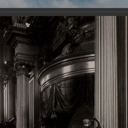
Виртуа
Новомученико
Земли А
Сайт создан по благосло
и Холмо
Наследники
Галерея
Главная
Галерея
Храмы-мученики Архангельска
Свято-Тро