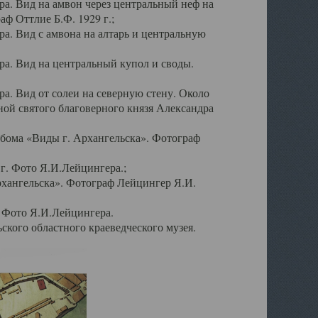
а. Вид на амвон через центральный неф на
аф Оттлие Б.Ф. 1929 г.;
. Вид с амвона на алтарь и центральную
а. Вид на центральный купол и своды.
. Вид от солеи на северную стену. Около
ой святого благоверного князя Александра
бома «Виды г. Архангельска». Фотограф
г. Фото Я.И.Лейцингера.;
рхангельска». Фотограф Лейцингер Я.И.
. Фото Я.И.Лейцингера.
кого областного краеведческого музея.