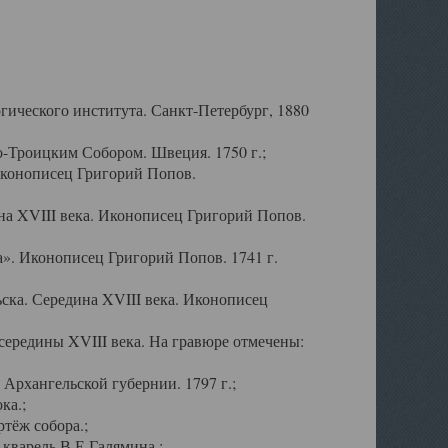
ического института. Санкт-Петербург, 1880
-Троицким Собором. Швеция. 1750 г.;
Иконописец Григорий Попов.
а XVIII века. Иконописец Григорий Попов.
». Иконописец Григорий Попов. 1741 г.
ска. Середина XVIII века. Иконописец
ередины XVIII века. На гравюре отмечены:
Архангельской губернии. 1797 г.;
ка.;
тёж собора.;
кварель В.Е.Галямина.;