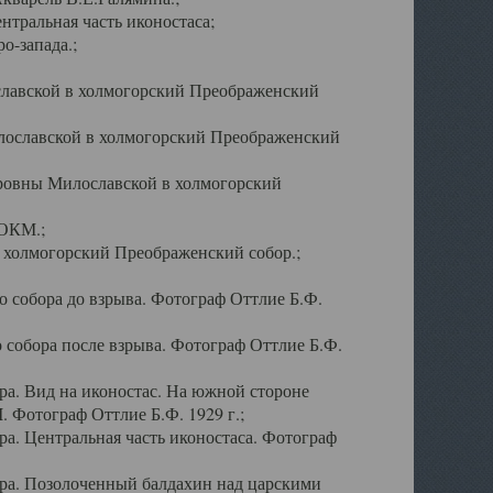
тральная часть иконостаса;
о-запада.;
славской в холмогорский Преображенский
лославской в холмогорский Преображенский
оровны Милославской в холмогорский
АОКМ.;
в холмогорский Преображенский собор.;
 собора до взрыва. Фотограф Оттлие Б.Ф.
 собора после взрыва. Фотограф Оттлие Б.Ф.
а. Вид на иконостас. На южной стороне
. Фотограф Оттлие Б.Ф. 1929 г.;
а. Центральная часть иконостаса. Фотограф
ра. Позолоченный балдахин над царскими