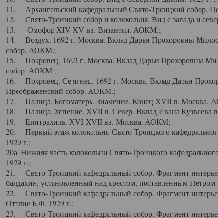
11. Архангельский кафедральный Свято-Троицкий собор. Цен
12. Свято-Троицкий собор и колокольня. Вид с запада и север
13. Омофор XIV-XV вв. Византия. АОКМ.;
14. Воздух. 1692 г. Москва. Вклад Дарьи Прохоровны Мило
собор. АОКМ.;
15. Покровец. 1692 г. Москва. Вклад Дарьи Прохоровны Ми
собор. АОКМ.;
16. Покровец. Се ягнец. 1692 г. Москва. Вклад Дарьи Прох
Преображенский собор. АОКМ.;
17. Палица. Богоматерь. Знамение. Конец XVII в. Москва. 
18. Палица. Успение. XVII в. Север. Вклад Ивана Кузвлева 
19. Епитрахиль. XVI-XVII вв. Москва. АОКМ;
20. Первый этаж колокольни Свято-Троицкого кафедрального
1929 г.;
20а. Нижняя часть колокольни Свято-Троицкого кафедрального
1929 г.;
21. Свято-Троицкий кафедральный собор. Фрагмент интерьер
балдахин, установленный над крестом, поставленным Петром I
22. Свято-Троицкий кафедральный собор. Фрагмент интерьер
Оттлие Б.Ф. 1929 г.;
23. Свято-Троицкий кафедральный собор. Фрагмент интерье