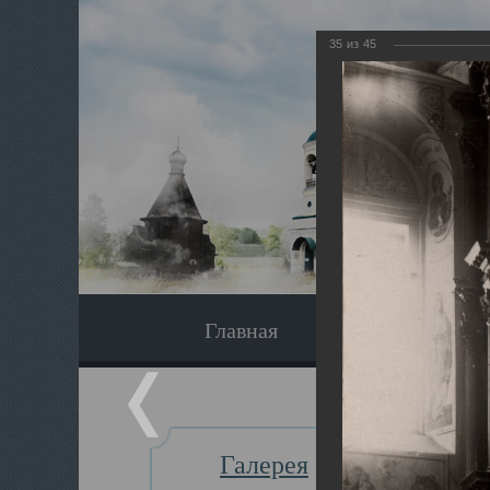
35
из
45
Главная
Экскурсия
Галерея