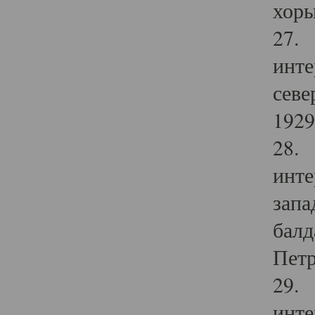
хоры
27. 
инте
севе
1929 
28. 
инте
запа
балд
Петр
29. 
инте