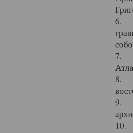
Григ
6. П
грав
собо
7. Г
Атла
8. С
вост
9. С
архи
10. 