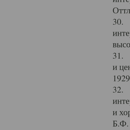
Оттл
30. 
инте
высо
31. 
и це
1929 
32. 
инте
и хо
Б.Ф. 