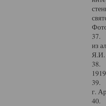
стен
свят
Фото
37. 
из а
Я.И. 
38. 
1919
39. 
г. А
40. 