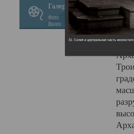
Галерея
годо
Фото
прав
Видео
кафе
Воз
31. Солия и цертральная часть иконостатс
Арха
Трои
град
масш
разр
высо
Арха