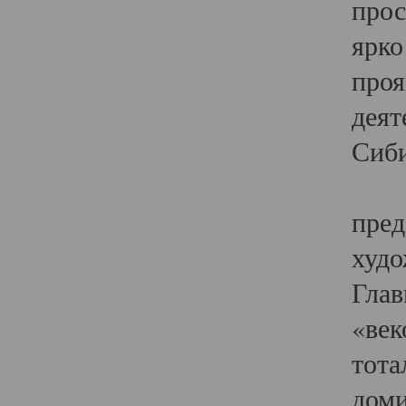
прос
ярко
проя
деят
Сиби
Одн
пред
худо
Глав
«век
тота
доми