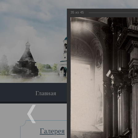
35
из
45
Главная
Экскурсия
Главная
Галерея