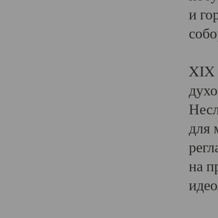
и го
собо
Явл
XIX 
духо
Несл
для 
регл
на п
идео
Поя