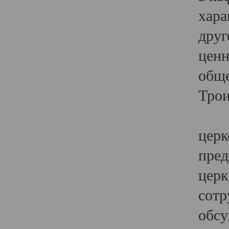
хара
друг
ценн
обще
Трои
Ярк
церк
пред
церк
сотр
обсу