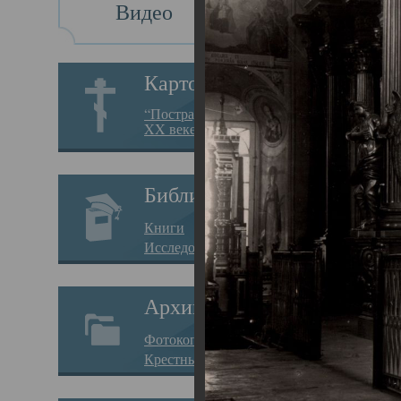
Видео
Св
Картотека
Свя
“Пострадавшие за веру в
XX веке на Севере”
23.12.
Сего
Библиотека
мере
Книги
целе
Исследования
резу
Архив
памя
Фотокопии дел
Арха
Крестные ходы
борь