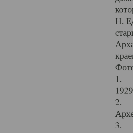
кото
Н. Е
стар
Арха
крае
Фот
1. С
1929 
2. Р
Архе
3. Ф