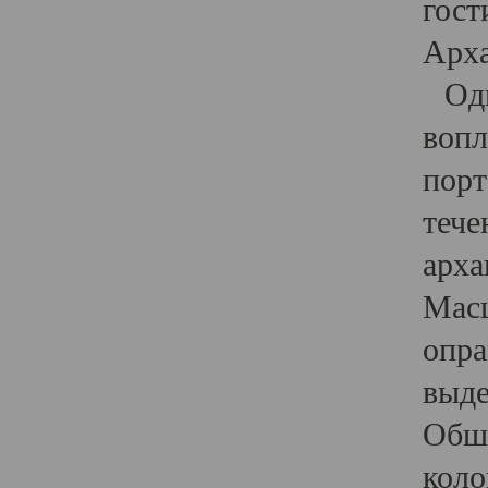
гост
Арха
Один
вопл
порт
тече
арха
Масш
опра
выде
Обши
коло