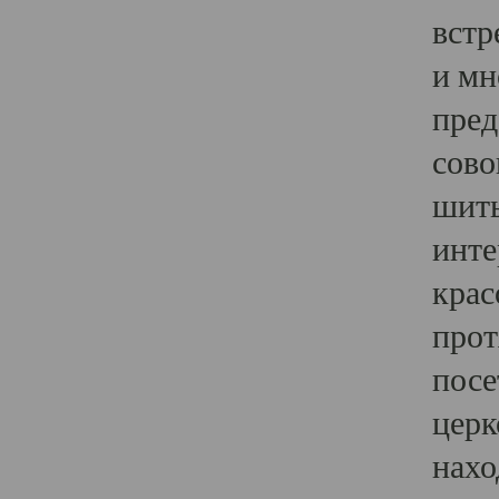
встр
и мн
пред
сово
шить
инте
крас
прот
посе
церк
нахо