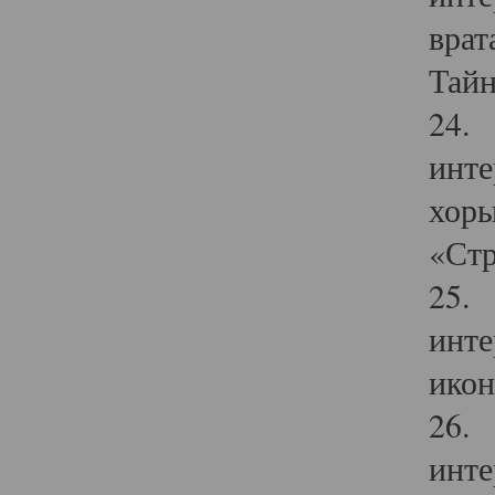
врат
Тайн
24. 
инте
хоры
«Стр
25. 
инте
икон
26. 
инте