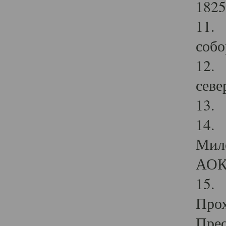
1825
11.
собо
12. 
севе
13.
14. 
Мило
АОК
15. 
Прох
Прео