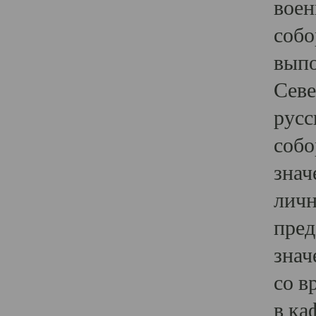
воен
собо
выпо
Севе
русс
собо
знач
личн
пред
знач
со в
в ка