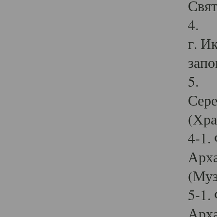
Свят
4. И
г. И
запо
5. И
Сере
(Хра
4-1.
Арха
(Муз
5-1.
Арха