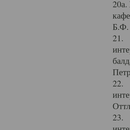
20а.
кафе
Б.Ф. 
21. 
инте
балд
Петр
22. 
инте
Оттл
23. 
инте