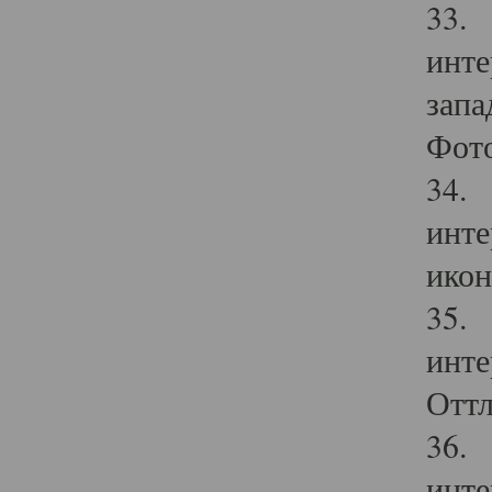
33. 
инте
запа
Фото
34. 
инте
икон
35. 
инте
Оттл
36. 
инте