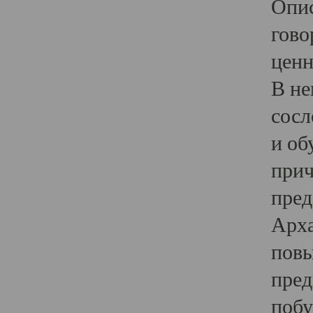
Опис
гово
ценн
В не
сосл
и об
прич
пред
Арха
повы
пред
побу