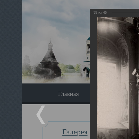
35
из
45
Главная
Экскурсия
Галерея