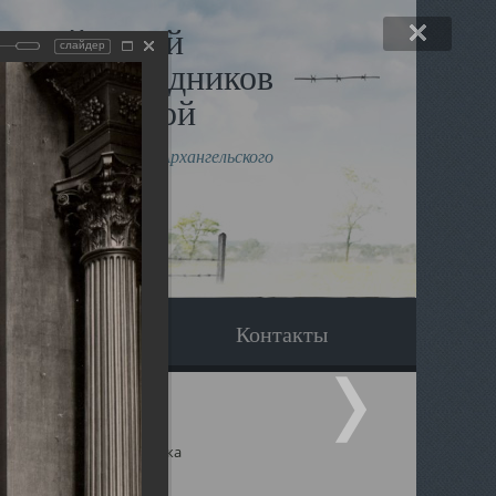
льный музей
слайдер
в и исповедников
рхангельской
влению митрополита Архангельского
горского Даниила
Вопрос-ответ
Контакты
ицкий собор Архангельска