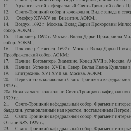
11. Архангельский кафедральный Свято-Троицкий собор. Цен
12. Свято-Троицкий собор и колокольня. Вид с запада и север
13. Омофор XIV-XV вв. Византия. АОКМ.;
14. Воздух. 1692 г. Москва. Вклад Дарьи Прохоровны Мило
собор. АОКМ.;
15. Покровец. 1692 г. Москва. Вклад Дарьи Прохоровны Ми
собор. АОКМ.;
16. Покровец. Се ягнец. 1692 г. Москва. Вклад Дарьи Прох
Преображенский собор. АОКМ.;
17. Палица. Богоматерь. Знамение. Конец XVII в. Москва. 
18. Палица. Успение. XVII в. Север. Вклад Ивана Кузвлева 
19. Епитрахиль. XVI-XVII вв. Москва. АОКМ;
20. Первый этаж колокольни Свято-Троицкого кафедрального
1929 г.;
20а. Нижняя часть колокольни Свято-Троицкого кафедрального
1929 г.;
21. Свято-Троицкий кафедральный собор. Фрагмент интерьер
балдахин, установленный над крестом, поставленным Петром I
22. Свято-Троицкий кафедральный собор. Фрагмент интерьер
Оттлие Б.Ф. 1929 г.;
23. Свято-Троицкий кафедральный собор. Фрагмент интерье