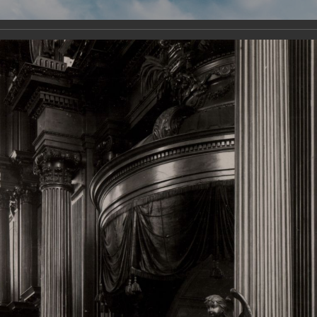
Виртуа
Новомученико
Земли А
Сайт создан по благосло
и Холмо
Наследники
Галерея
Главная
Галерея
Храмы-мученики Архангельска
Свято-Тро