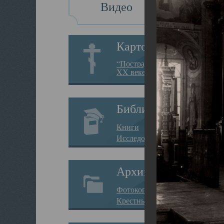
Видео
Картотека
“Пострадавшие за веру в
XX веке на Севере”
Библиотека
Книги
Исследования
Архив
Фотокопии дел
Крестные ходы