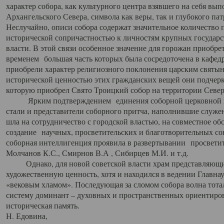
характер собора, как культурного центра взявшего на себя вы
Архангельского Севера, символа как веры, так и глубокого па
Неслучайно, описи собора содержат значительное количество п
исторической сопричастностью к личностям крупных государс
власти. В этой связи особенное значение для горожан приобре
временем большая часть которых была сосредоточена в кафедр
приобрели характер религиозного поклонения царским святыня
исторической ценностью этих гражданских вещей они подчер
которую приобрел Свято Троицкий собор на территории Север
Ярким подтверждением единения соборной церковной ис
стали и представители соборного притча, наполнившие служ
шла на сотрудничество с городской властью, на совместное о
создание научных, просветительских и благотворительных со
соборная интеллигенция проявила в развертывании просветит
Молчанов К.С., Смирнов В.А , Сибирцев М.И. и т.д.
Однако, для новой советской власти храм представляющи
художественную ценность, хотя и находился в ведении Главн
«вековым хламом». Последующая за сломом собора волна тотал
систему доминант – духовных и пространственных ориентиров,
историческая память.
Н. Едовина,