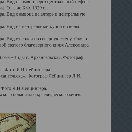
а. Вид на амвон через центральный неф на
аф Оттлие Б.Ф. 1929 г.;
. Вид с амвона на алтарь и центральную
а. Вид на центральный купол и своды.
. Вид от солеи на северную стену. Около
ой святого благоверного князя Александра
бома «Виды г. Архангельска». Фотограф
г. Фото Я.И.Лейцингера.;
рхангельска». Фотограф Лейцингер Я.И.
. Фото Я.И.Лейцингера.
кого областного краеведческого музея.