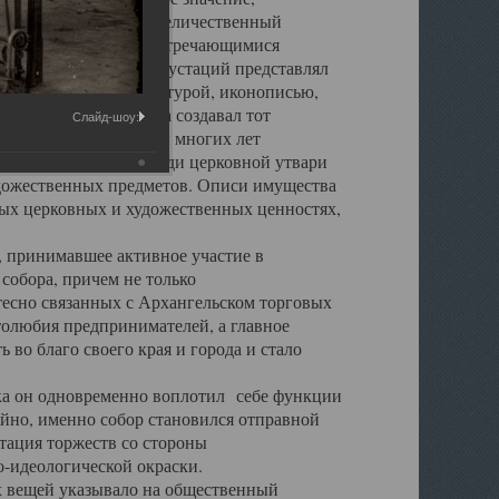
города. Обширный и величественный
ственными нигде не встречающимися
 символических инкрустаций представлял
 с живописью, скульптурой, иконописью,
ьер Троицкого храма создавал тот
Слайд-шоу:
обора, на протяжении многих лет
ице, библиотеке, среди церковной утвари
удожественных предметов. Описи имущества
ьных церковных и художественных ценностях,
, принимавшее активное участие в
собора, причем не только
 тесно связанных с Архангельском торговых
толюбия предпринимателей, а главное
во благо своего края и города и стало
 он одновременно воплотил себе функции
айно, именно собор становился отправной
тация торжеств со стороны
-идеологической окраски.
вещей указывало на общественный