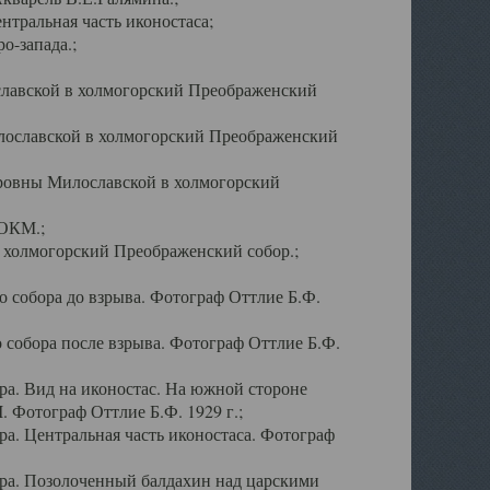
тральная часть иконостаса;
о-запада.;
славской в холмогорский Преображенский
лославской в холмогорский Преображенский
оровны Милославской в холмогорский
АОКМ.;
в холмогорский Преображенский собор.;
 собора до взрыва. Фотограф Оттлие Б.Ф.
 собора после взрыва. Фотограф Оттлие Б.Ф.
а. Вид на иконостас. На южной стороне
. Фотограф Оттлие Б.Ф. 1929 г.;
а. Центральная часть иконостаса. Фотограф
ра. Позолоченный балдахин над царскими