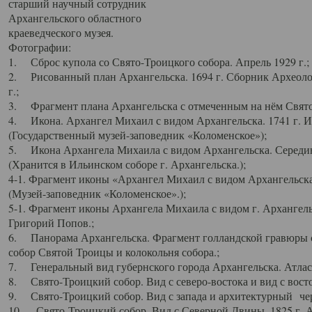
старший научный сотрудник
Архангельского областного
краеведческого музея.
Фотографии:
1. Сброс купола со Свято-Троицкого собора. Апрель 1929 г.;
2. Рисованный план Архангельска. 1694 г. Сборник Археолог
г.;
3. Фрагмент плана Архангельска с отмеченным на нём Свято
4. Икона. Архангел Михаил с видом Архангельска. 1741 г. 
(Государственный музей-заповедник «Коломенское»);
5. Икона Архангела Михаила с видом Архангельска. Середин
(Хранится в Ильинском соборе г. Архангельска.);
4-1. Фрагмент иконы «Архангел Михаил с видом Архангельска
(Музей-заповедник «Коломенское».);
5-1. Фрагмент иконы Архангела Михаила с видом г. Архангель
Григорий Попов.;
6. Панорама Архангельска. Фрагмент голландской гравюры с
собор Святой Троицы и колокольня собора.;
7. Генеральный вид губернского города Архангельска. Атлас 
8. Свято-Троицкий собор. Вид с северо-востока и вид с восто
9. Свято-Троицкий собор. Вид с запада и архитектурный чер
10. Свято-Троицкий собор. Вид с Северной Двины. 1825 г. А