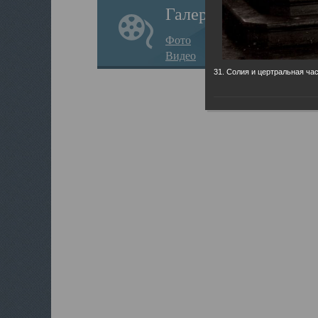
Галерея
Фото
Видео
31. Солия и цертральная час