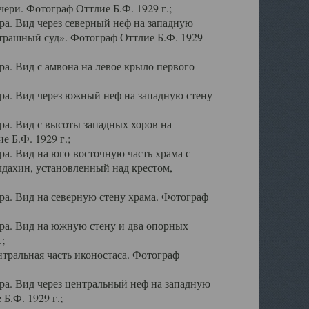
ери. Фотограф Оттлие Б.Ф. 1929 г.;
а. Вид через северный неф на западную
трашный суд». Фотограф Оттлие Б.Ф. 1929
. Вид с амвона на левое крыло первого
а. Вид через южный неф на западную стену
а. Вид с высоты западных хоров на
 Б.Ф. 1929 г.;
а. Вид на юго-восточную часть храма с
дахин, установленный над крестом,
а. Вид на северную стену храма. Фотограф
ра. Вид на южную стену и два опорных
;
тральная часть иконостаса. Фотограф
а. Вид через центральный неф на западную
Б.Ф. 1929 г.;