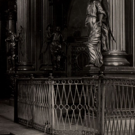
Свято-Троицкий собор
Свято-Троицкий собор Архангельска
23.12.2015
Сегодня мы можем говорить, что Архангельск в большей мере,
пострадал от целенаправленных систематических разрушений,
выдающихся памятников архитектуры. Больше всего по старом
вызванная борьбой с религией, набравшая особую силу в конце
разрушение православного центра архангельской губернии - а
собора Архангельска.
Возникнув в начале XVIII века в центре Архангельск
двухэтажный Троицкий собор, сразу превратился в зрительну
XVIII веке по масштабам ему не было равных на Севере. Впл
оставался самым высоким и значительным из городских строе
второе место, после гостиных дворов, в градостроительной ка
Один из самых больших и светлых соборов России воплотил в
портового города с отраженными в ней архитектурными тече
архангелогородской школы церковного зодчества.
Масштабность, благолепие и богатство собора, вполне оправды