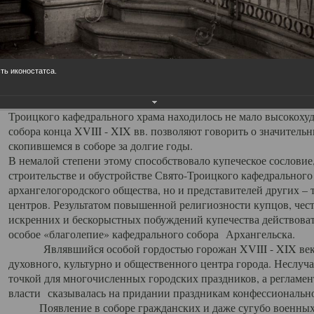
заслуженно выделяя из многочисленных культовых построек 
иконостас украшенный колоннами ионического стиля, с един
царскими вратами, изящным фронтоном и множеством резных,
собой поистине художественную ценность. В совокупности же
шитьем, многочисленными предметами церковной утвари интер
ть иконостатса.
неповторимый красочный ансамбль декоративного убранства с
поражающий воображение своих посетителей. В соборной ризн
Троицкого кафедрального храма находилось не мало высокох
собора конца XVIII - XIX вв. позволяют говорить о значител
скопившемся в соборе за долгие годы.
В немалой степени этому способствовало купеческое сословие
строительстве и обустройстве Свято-Троицкого кафедрального 
архангелогородского общества, но и представителей других –
центров. Результатом повышенной религиозности купцов, чес
искренних и бескорыстных побуждений купечества действовать 
особое «благолепие» кафедрального собора Архангельска.
Являвшийся особой гордостью горожан XVIII - XIX века
духовного, культурно и общественного центра города. Неслуч
точкой для многочисленных городских праздников, а регламен
власти сказывалась на придании праздникам конфессионально
Появление в соборе гражданских и даже сугубо военных 