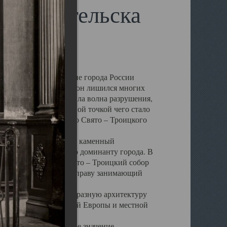
 Архангельска
 чем другие губернские города России
 в результате которых он лишился многих
у Архангельску ударила волна разрушения,
 20 –х годов. Отправной точкой чего стало
нсамбля кафедрального Свято – Троицкого
а, величественный каменный
ю и градостроительную доминанту города. В
оть до разрушения Свято – Троицкий собор
ний Архангельска, по праву занимающий
ртине Архангельска.
 себе яркую и своеобразную архитектуру
ниями России, Западной Европы и местной
вали его кафедральное значение,