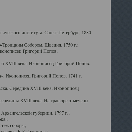
ического института. Санкт-Петербург, 1880
-Троицким Собором. Швеция. 1750 г.;
Иконописец Григорий Попов.
а XVIII века. Иконописец Григорий Попов.
». Иконописец Григорий Попов. 1741 г.
ска. Середина XVIII века. Иконописец
ередины XVIII века. На гравюре отмечены:
Архангельской губернии. 1797 г.;
ка.;
тёж собора.;
кварель В.Е.Галямина.;