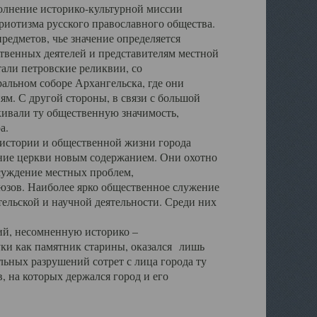
полнение историко-культурной миссии
триотизма русского православного общества.
редметов, чье значение определяется
твенных деятелей и представителям местной
тали петровские реликвии, со
альном соборе Архангельска, где они
м. С другой стороны, в связи с большой
кивали ту общественную значимость,
а.
тории и общественной жизни города
ение церкви новым содержанием. Они охотно
бсуждение местных проблем,
юзов. Наиболее ярко общественное служение
ельской и научной деятельности. Среди них
й, несомненную историко –
ауки как памятник старины, оказался лишь
ьных разрушений сотрет с лица города ту
 на которых держался город и его