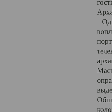
гост
Арха
Один
вопл
порт
тече
арха
Масш
опра
выде
Обши
коло