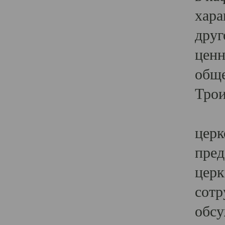
хара
друг
ценн
обще
Трои
Ярк
церк
пред
церк
сотр
обсу