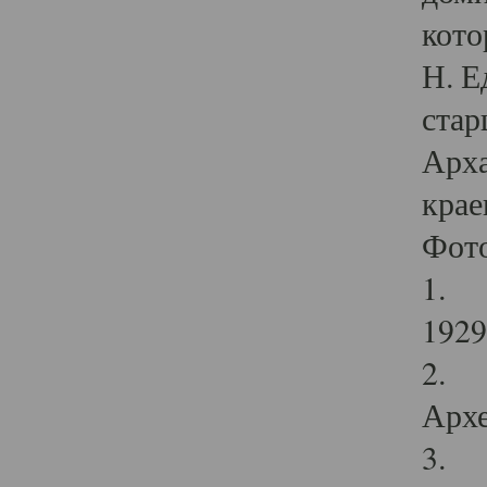
кото
Н. Е
стар
Арха
крае
Фот
1. С
1929 
2. Р
Архе
3. Ф