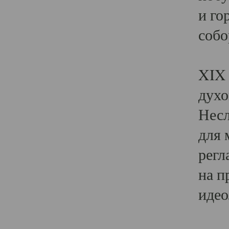
и го
собо
Явл
XIX 
духо
Несл
для 
регл
на п
идео
Поя