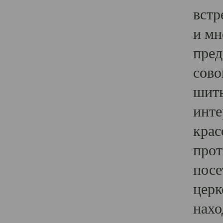
встр
и мн
пред
сово
шить
инте
крас
прот
посе
церк
нахо