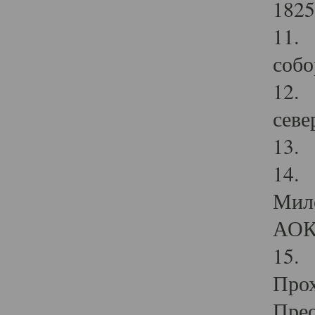
1825
11.
собо
12. 
севе
13.
14. 
Мило
АОК
15. 
Прох
Прео