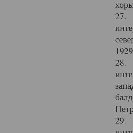
хоры
27. 
инте
севе
1929 
28. 
инте
запа
балд
Петр
29. 
инте