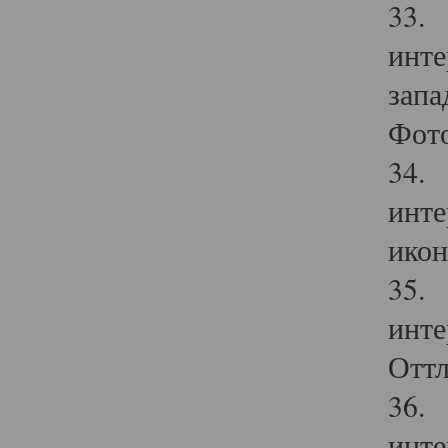
33. 
инте
запа
Фото
34. 
инте
икон
35. 
инте
Оттл
36. 
инте