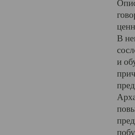
Опис
гово
ценн
В не
сосл
и об
прич
пред
Арха
повы
пред
побу