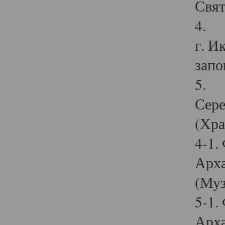
Свят
4. И
г. И
запо
5. И
Сере
(Хра
4-1.
Арха
(Муз
5-1.
Арха