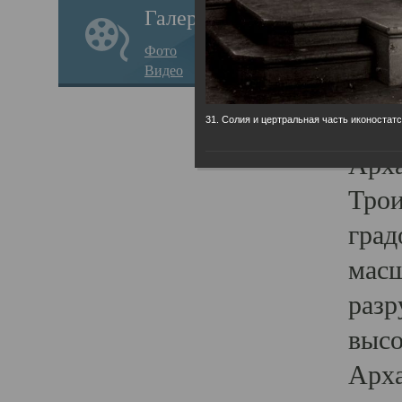
Галерея
годо
Фото
прав
Видео
кафе
Воз
31. Солия и цертральная часть иконостатс
Арха
Трои
град
масш
разр
высо
Арха