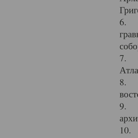
Григ
6. П
грав
собо
7. Г
Атла
8. С
вост
9. С
архи
10. 