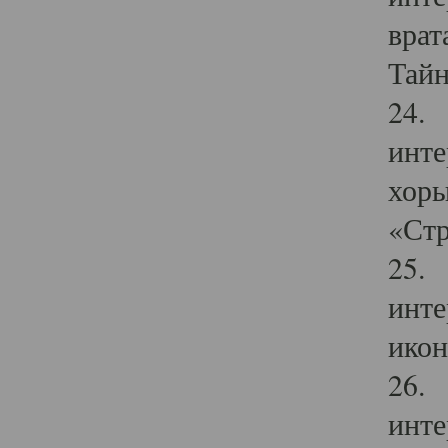
врат
Тайн
24. 
инте
хоры
«Стр
25. 
инте
икон
26. 
инте