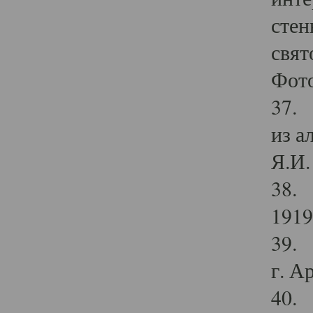
стен
свят
Фото
37. 
из а
Я.И. 
38. 
1919
39. 
г. А
40. 