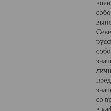
воен
собо
выпо
Севе
русс
собо
знач
личн
пред
знач
со в
в ка