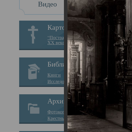
Видео
Св
Картотека
Свя
“Пострадавшие за веру в
XX веке на Севере”
23.12.
Сего
Библиотека
мере
Книги
целе
Исследования
резу
Архив
памя
Фотокопии дел
Арха
Крестные ходы
борь