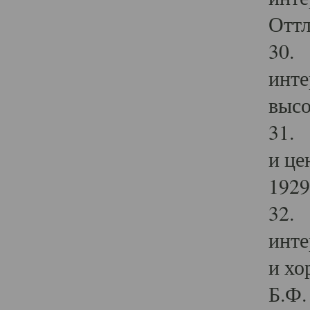
Оттл
30. 
инте
высо
31. 
и це
1929 
32. 
инте
и хо
Б.Ф. 