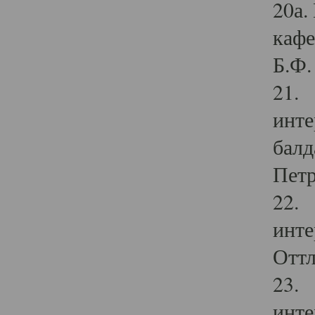
20а.
кафе
Б.Ф. 
21. 
инте
балд
Петр
22. 
инте
Оттл
23. 
инте