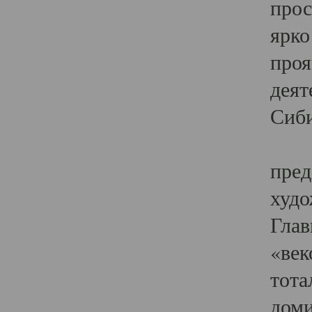
прос
ярко
проя
деят
Сиби
Одн
пред
худо
Глав
«век
тота
доми