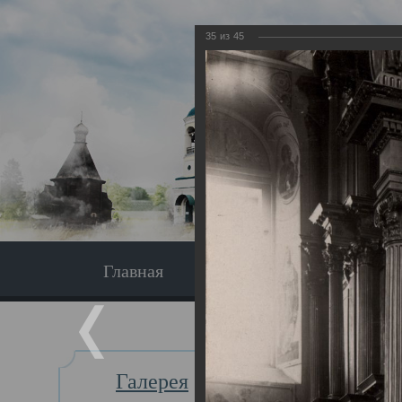
35
из
45
Главная
Экскурсия
Главная
Галерея