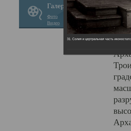
Галерея
годо
Фото
прав
Видео
кафе
Воз
31. Солия и цертральная часть иконостатс
Арха
Трои
град
масш
разр
высо
Арха