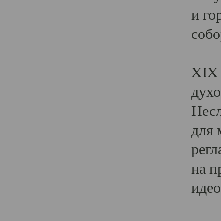
и го
собо
Явл
XIX 
духо
Несл
для 
регл
на п
идео
Поя