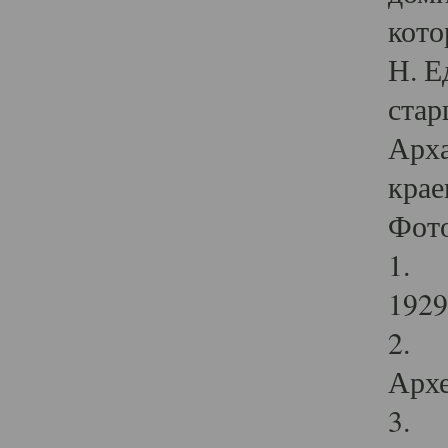
кото
Н. Е
стар
Арха
крае
Фот
1. С
1929 
2. Р
Архе
3. Ф