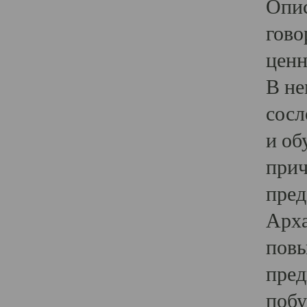
Опис
гово
ценн
В не
сосл
и об
прич
пред
Арха
повы
пред
побу