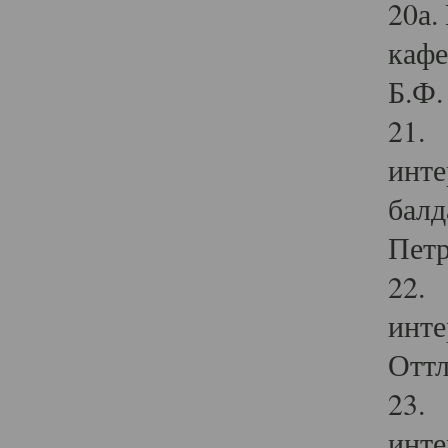
20а.
кафе
Б.Ф. 
21. 
инте
балд
Петр
22. 
инте
Оттл
23. 
инте