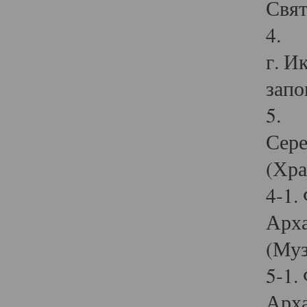
Свят
4. И
г. И
запо
5. И
Сере
(Хра
4-1.
Арха
(Муз
5-1.
Арха