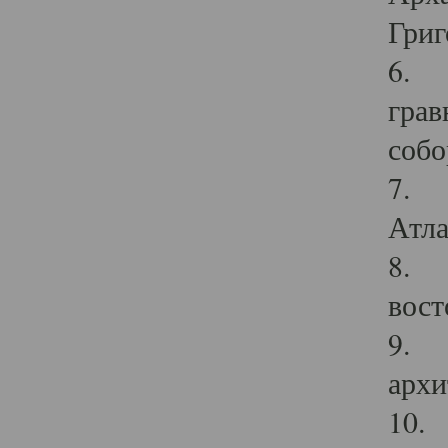
Григ
6. П
грав
собо
7. Г
Атла
8. С
вост
9. С
архи
10. 