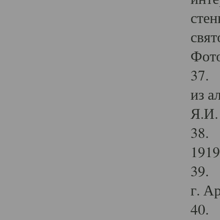
стен
свят
Фото
37. 
из а
Я.И. 
38. 
1919
39. 
г. А
40. 