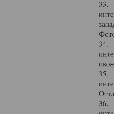
33. 
инте
запа
Фото
34. 
инте
икон
35. 
инте
Оттл
36. 
инте