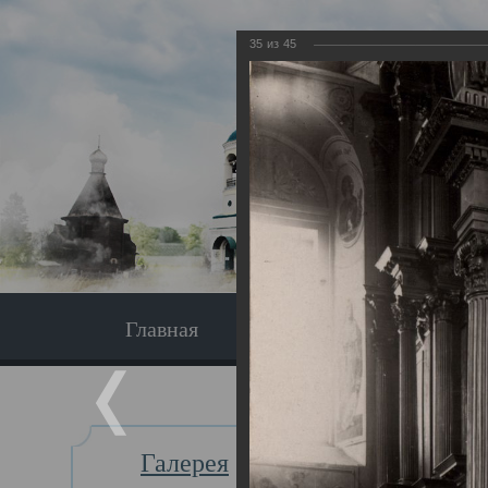
35
из
45
Главная
Экскурсия
Главная
Галерея