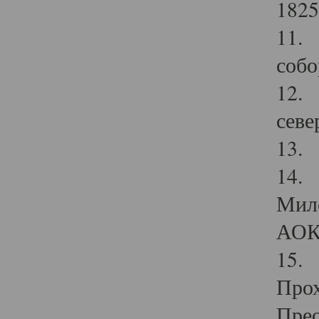
1825
11.
собо
12. 
севе
13.
14. 
Мило
АОК
15. 
Прох
Прео