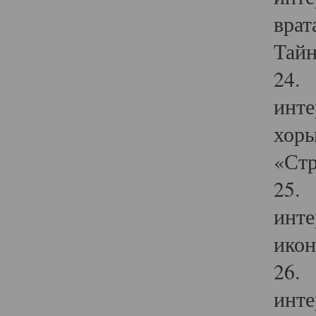
врат
Тайн
24. 
инте
хоры
«Стр
25. 
инте
икон
26. 
инте