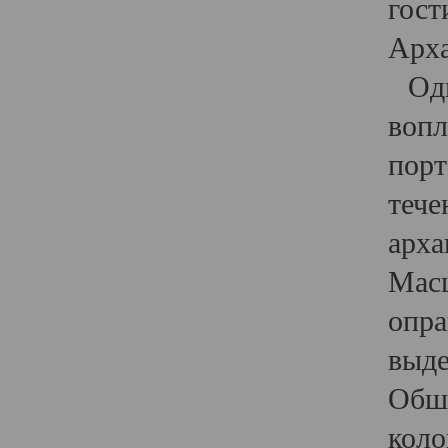
гост
Арха
Один
вопл
порт
тече
арха
Масш
опра
выде
Обши
коло