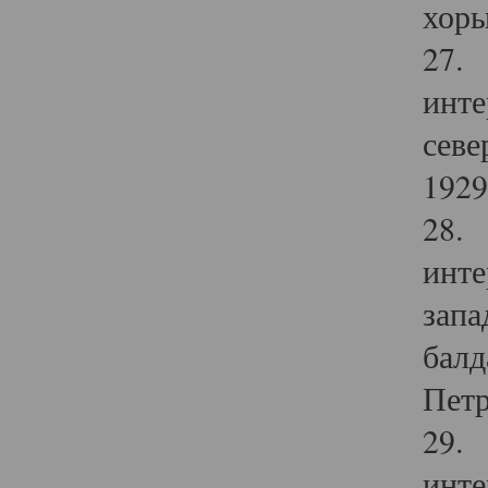
хоры
27. 
инте
севе
1929 
28. 
инте
запа
балд
Петр
29. 
инте