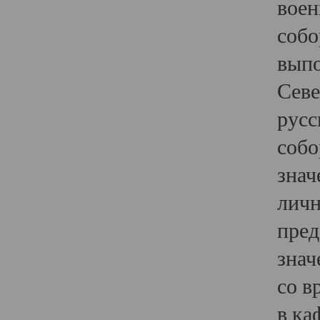
воен
собо
выпо
Севе
русс
собо
знач
личн
пред
знач
со в
в ка