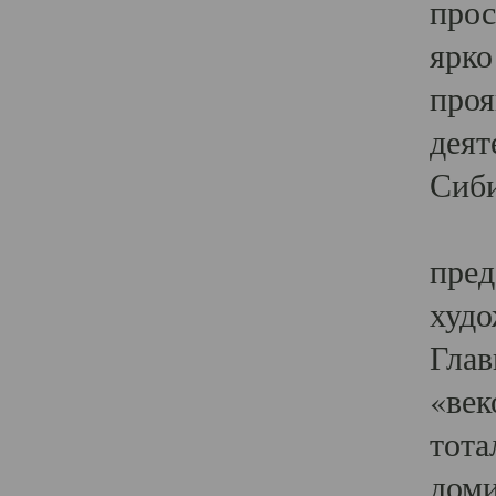
прос
ярко
проя
деят
Сиби
Одн
пред
худо
Глав
«век
тота
доми