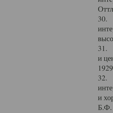
Оттл
30. 
инте
высо
31. 
и це
1929 
32. 
инте
и хо
Б.Ф. 