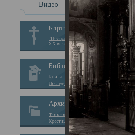
Видео
Св
Картотека
Свя
“Пострадавшие за веру в
XX веке на Севере”
23.12.
Сего
Библиотека
мере
Книги
целе
Исследования
резу
Архив
памя
Фотокопии дел
Арха
Крестные ходы
борь