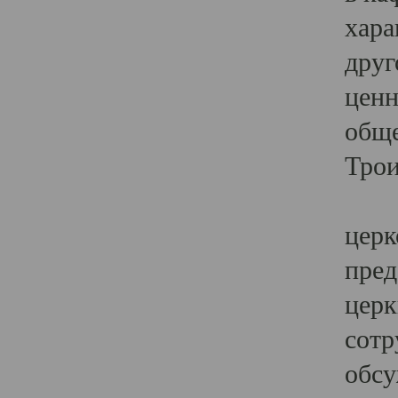
хара
друг
ценн
обще
Трои
Ярк
церк
пред
церк
сотр
обсу