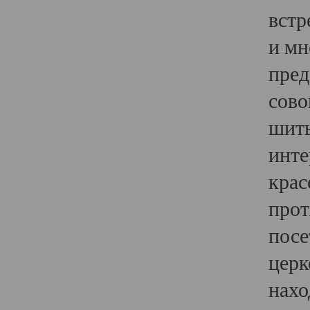
встр
и мн
пред
сово
шить
инте
крас
прот
посе
церк
нахо