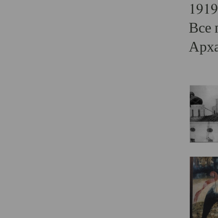
1919
Все 
Арха