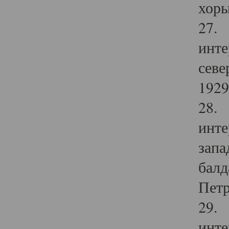
хоры
27. 
инте
севе
1929 
28. 
инте
запа
балд
Петр
29. 
инте