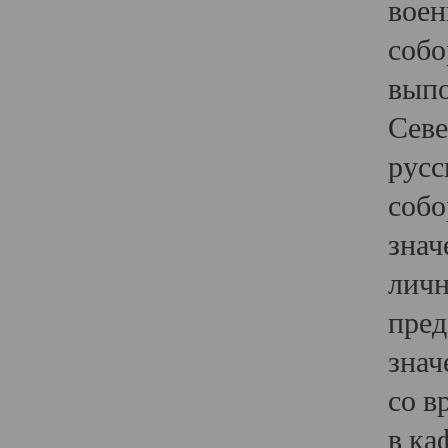
воен
собо
выпо
Севе
русс
собо
знач
личн
пред
знач
со в
в ка