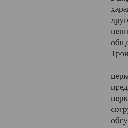
хара
друг
ценн
обще
Трои
Ярк
церк
пред
церк
сотр
обсу