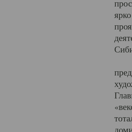
прос
ярко
проя
деят
Сиби
Одн
пред
худо
Глав
«век
тота
доми