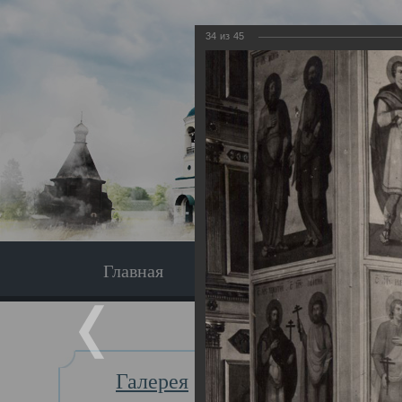
34
из
45
Главная
Экскурсия
Главная
Галерея