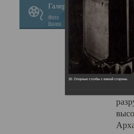
Галерея
годо
Фото
прав
Видео
кафе
Воз
Арха
Трои
град
30. Опорные столбы с южной стороны.
масш
разр
высо
Арха