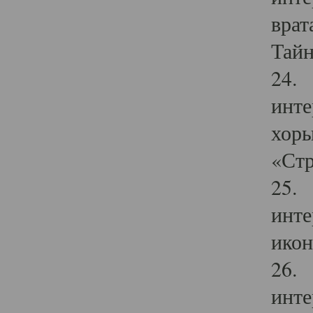
врат
Тайн
24. 
инте
хоры
«Стр
25. 
инте
икон
26. 
инте