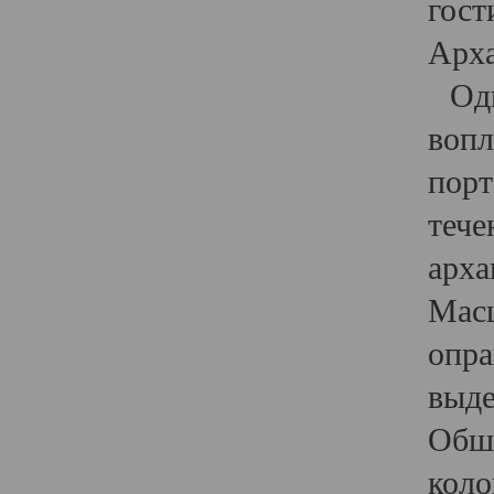
гост
Арха
Один
вопл
порт
тече
арха
Масш
опра
выде
Обши
коло