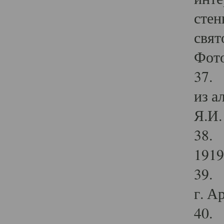
стен
свят
Фото
37. 
из а
Я.И. 
38. 
1919
39. 
г. А
40. 