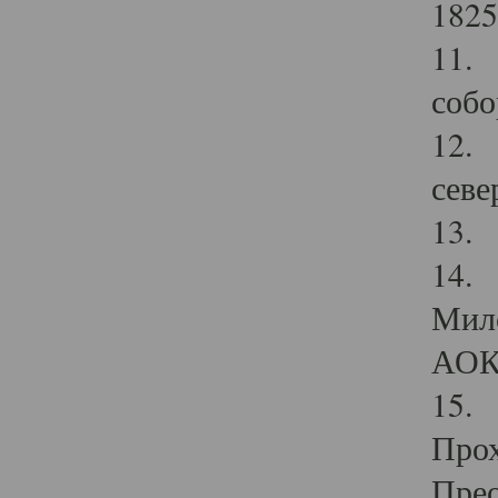
1825
11.
собо
12. 
севе
13.
14. 
Мило
АОК
15. 
Прох
Прео