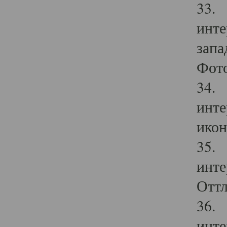
33. 
инте
запа
Фото
34. 
инте
икон
35. 
инте
Оттл
36. 
инте