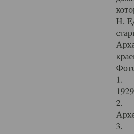
кото
Н. Е
стар
Арха
крае
Фот
1. С
1929 
2. Р
Архе
3. Ф