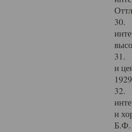
Оттл
30. 
инте
высо
31. 
и це
1929 
32. 
инте
и хо
Б.Ф. 