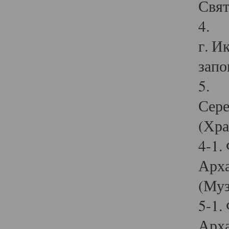
Свят
4. И
г. И
запо
5. И
Сере
(Хра
4-1.
Арха
(Муз
5-1.
Арха