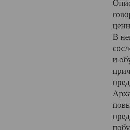
Опис
гово
ценн
В не
сосл
и об
прич
пред
Арха
повы
пред
побу