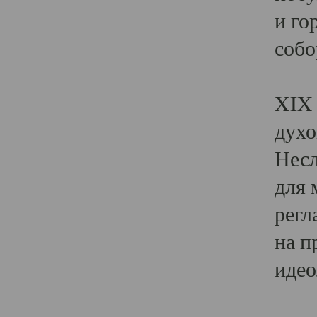
и го
собо
Явл
XIX 
духо
Несл
для 
регл
на п
идео
Поя