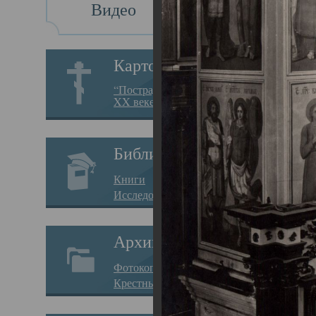
Видео
Св
Картотека
Свя
“Пострадавшие за веру в
XX веке на Севере”
23.12.
Сего
Библиотека
мере
Книги
целе
Исследования
резу
Архив
памя
Фотокопии дел
Арха
Крестные ходы
борь