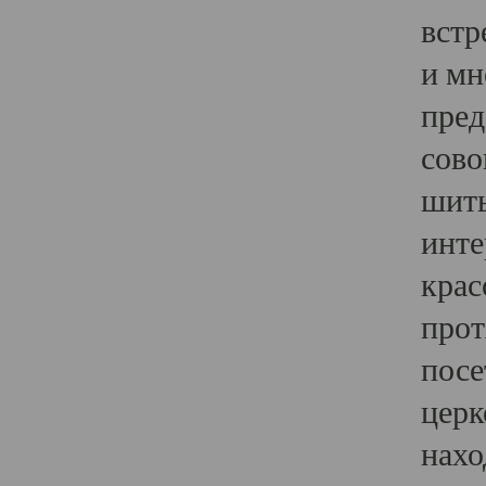
встр
и мн
пред
сово
шить
инте
крас
прот
посе
церк
нахо