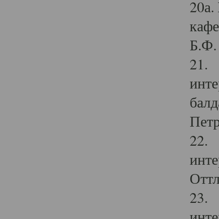
20а.
кафе
Б.Ф. 
21. 
инте
балд
Петр
22. 
инте
Оттл
23. 
инте