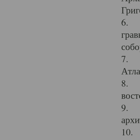
Григ
6. П
грав
собо
7. Г
Атла
8. С
вост
9. С
архи
10. 