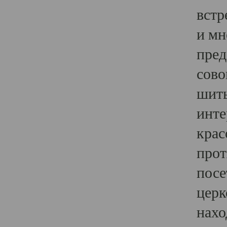
встр
и мн
пред
сово
шить
инте
крас
прот
посе
церк
нахо