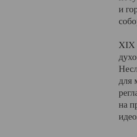
и го
собо
Явл
XIX 
духо
Несл
для 
регл
на п
идео
Поя