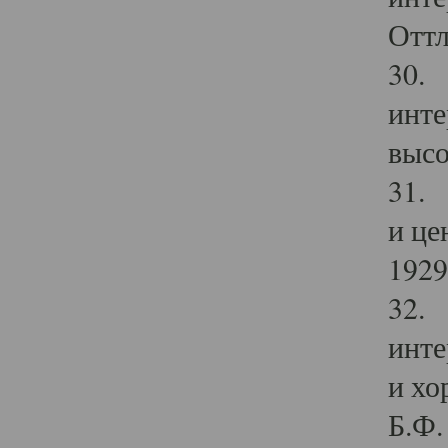
Оттл
30. 
инте
высо
31. 
и це
1929 
32. 
инте
и хо
Б.Ф. 