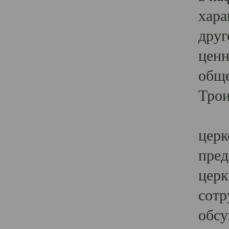
хара
друг
ценн
обще
Трои
Ярк
церк
пред
церк
сотр
обсу