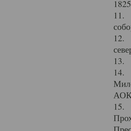
1825
11.
собо
12. 
севе
13.
14. 
Мило
АОК
15. 
Прох
Прео