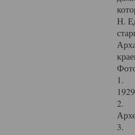
кото
Н. Е
стар
Арха
крае
Фот
1. С
1929 
2. Р
Архе
3. Ф