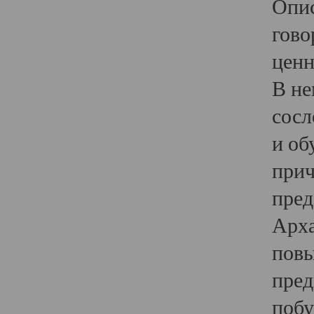
Опис
гово
ценн
В не
сосл
и об
прич
пред
Арха
повы
пред
побу