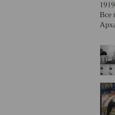
1919
Все 
Арха