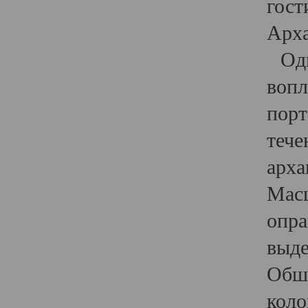
гост
Арха
Один
вопл
порт
тече
арха
Масш
опра
выде
Обши
коло