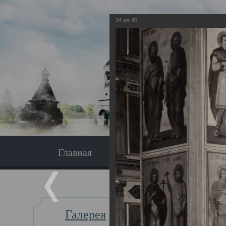
34
из
45
Главная
Экскурсия
Главная
Галерея