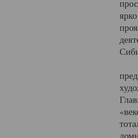
прос
ярко
проя
деят
Сиби
Одн
пред
худо
Глав
«век
тота
доми