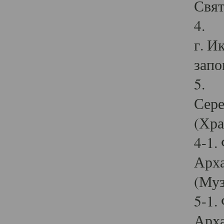
Свят
4. И
г. И
запо
5. И
Сере
(Хра
4-1.
Арха
(Муз
5-1.
Арха