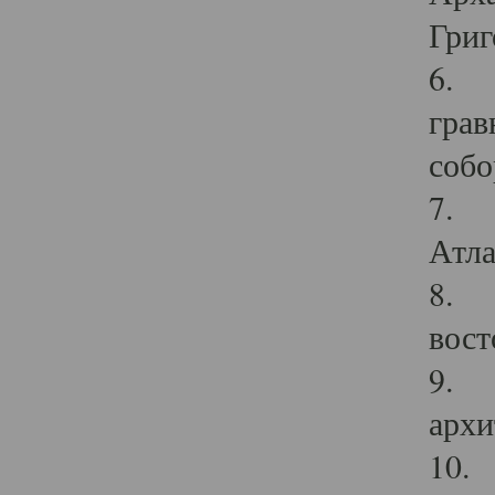
Григ
6. П
грав
собо
7. Г
Атла
8. С
вост
9. С
архи
10. 