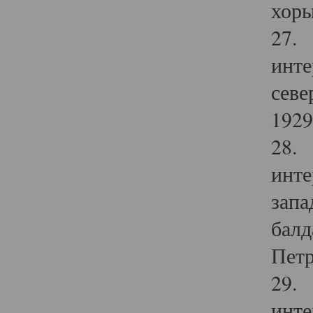
хоры
27. 
инте
севе
1929 
28. 
инте
запа
балд
Петр
29. 
инте