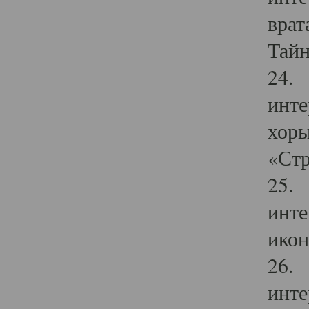
врат
Тайн
24. 
инте
хоры
«Стр
25. 
инте
икон
26. 
инте