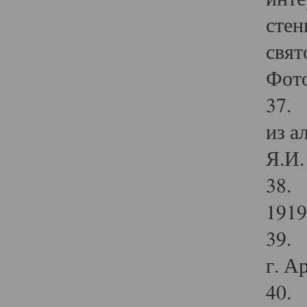
стен
свят
Фото
37. 
из а
Я.И. 
38. 
1919
39. 
г. А
40. 