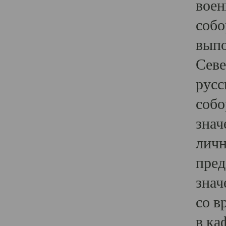
воен
собо
выпо
Севе
русс
собо
знач
личн
пред
знач
со в
в ка