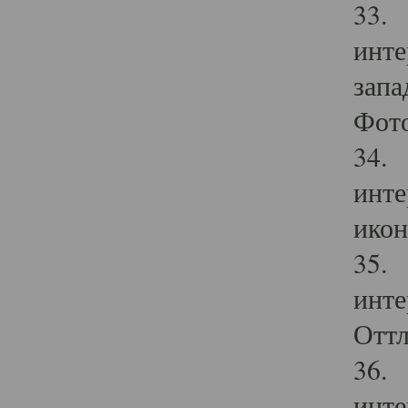
33. 
инте
запа
Фото
34. 
инте
икон
35. 
инте
Оттл
36. 
инте