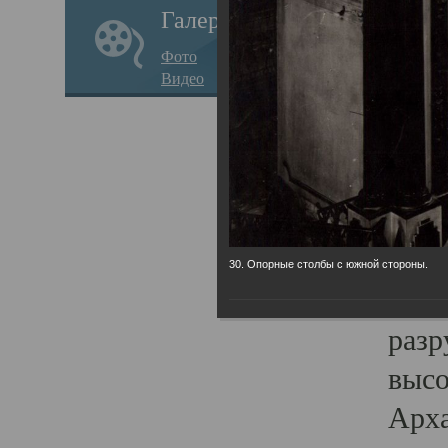
Галерея
годо
Фото
прав
Видео
кафе
Воз
Арха
Трои
град
30. Опорные столбы с южной стороны.
масш
разр
высо
Арха