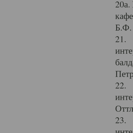
20а.
кафе
Б.Ф. 
21. 
инте
балд
Петр
22. 
инте
Оттл
23. 
инте