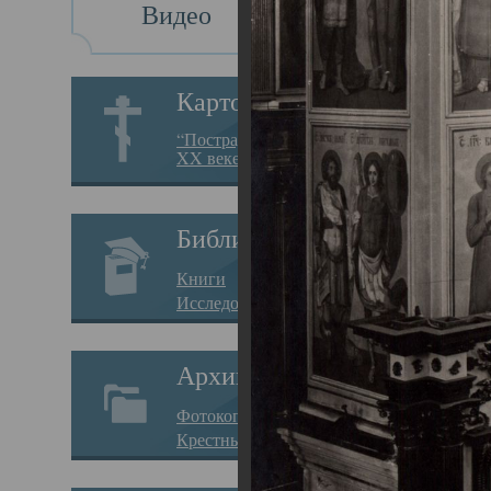
Видео
Св
Картотека
Свя
“Пострадавшие за веру в
XX веке на Севере”
23.12.
Сего
Библиотека
мере
Книги
целе
Исследования
резу
Архив
памя
Фотокопии дел
Арха
Крестные ходы
борь